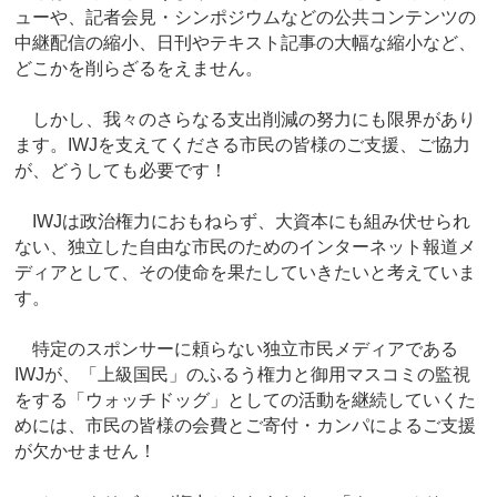
ューや、記者会見・シンポジウムなどの公共コンテンツの
中継配信の縮小、日刊やテキスト記事の大幅な縮小など、
どこかを削らざるをえません。
しかし、我々のさらなる支出削減の努力にも限界があり
ます。IWJを支えてくださる市民の皆様のご支援、ご協力
が、どうしても必要です！
IWJは政治権力におもねらず、大資本にも組み伏せられ
ない、独立した自由な市民のためのインターネット報道メ
ディアとして、その使命を果たしていきたいと考えていま
す。
特定のスポンサーに頼らない独立市民メディアである
IWJが、「上級国民」のふるう権力と御用マスコミの監視
をする「ウォッチドッグ」としての活動を継続していくた
めには、市民の皆様の会費とご寄付・カンパによるご支援
が欠かせません！