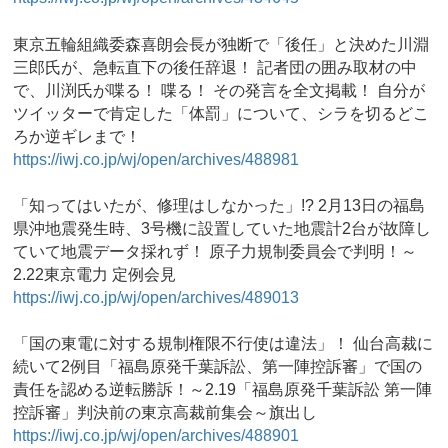
東京五輪組織委森喜朗会長が独断で「後任」と決めた川淵
三郎氏が、急転直下の後任辞退！ 記者団の囲み取材の中
で、川渕氏が喋る！ 喋る！ その発言を全文掲載！ 自分が
ツイッターで肯定した「体罰」について、シラを切るどこ
ろか逆ギレまで！
https://iwj.co.jp/wj/open/archives/488981
「知ってはいたが、修理はしなかった」!? 2月13日の福島
県沖地震発生時、3号機に設置していた地震計2台が故障し
ていて地震データ採れず！ 原子力規制委員会で判明！～
2.22東京電力 定例会見
https://iwj.co.jp/wj/open/archives/489013
「国の東電に対する規制権限不行使は違法」！ 仙台高裁に
続いて2例目「福島原発千葉訴訟、第一陣控訴審」で国の
責任を認める逆転勝訴！～2.19「福島原発千葉訴訟 第一陣
控訴審」判決前の東京高裁前集会～旗出し
https://iwj.co.jp/wj/open/archives/488901