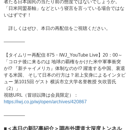
者たる日本国民の当たり前の態度ではないでしょうか。
「日米同盟基軸」などという寝言を言っている場合ではな
いはずです！
詳しくはぜひ、本日の再配信をご視聴ください。
————–
【タイムリー再配信 875・IWJ_YouTube Live】20：00～
「コロナ後に来るのは 地球の覇権をかけた米中軍事衝突
か!? 『新チャイメリカ』体制なのか!? 躍進する中国、衰退
する米国、 そして日本の行方は？岩上安身によるインタビ
ュー 第1015回 ゲスト 横浜市立大学名誉教授 矢吹晋氏
（2）」
視聴URL（冒頭以降は会員限定）：
https://iwj.co.jp/wj/open/archives/420867
————–
■＜本日の新記事紹介＞調布外環道大深度トンネル