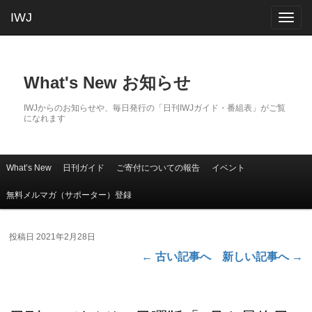
IWJ
Togg
navig
What's New お知らせ
IWJからのお知らせや、毎日発行の「日刊IWJガイド・番組表」がご覧
になれます
What’s New
日刊ガイド
ご寄付についての報告
イベント
メインコンテンツへ移動
サブコンテンツへ移動
メインメニュー
無料メルマガ（サポーター）登録
投稿日
2021年2月28日
←
古い記事へ
新しい記事へ
→
投稿ナビゲーション