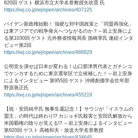
820回 ゲスト 横浜市立大学名誉教授矢吹晋 氏
https://iwj.co.jp/wj/open/archives/407125
バイデン新政権始動！ 強硬な対中国政策と「同盟再強化」
は東アジアでの戦争発火へつながるのか？～岩上安身によ
る第1030回 ゲスト 元外務省情報局長 孫崎享氏 連続インタ
ビュー第2回
https://iwj.co.jp/wj/open/archives/488829
公明党を潰せば日本が変わる！山口那津男代表とガチンコ
でケンカするために東京選挙区で立候補した！～岩上安身
によるインタビュー 第955回 ゲスト 沖縄創価学会壮年部
野原善正氏
https://iwj.co.jp/wj/open/archives/455219
【祝・安田純平氏 無事生還記念！】サウジが「イスラムの
盟主」の時代は終わり!? カショギ氏殺害と安田氏解放から
米国覇権の陰りが見える!? ～岩上安身によるインタビュー
第920回 ゲスト 高橋和夫・放送大学名誉教授
https://iwj.co.jp/wj/open/archives/434645