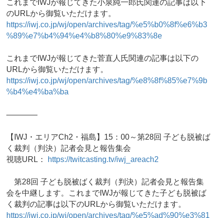
これまでIWJが報じてきた小泉純一郎氏関連の記事は以下
のURLから御覧いただけます。
https://iwj.co.jp/wj/open/archives/tag/%e5%b0%8f%e6%b3
%89%e7%b4%94%e4%b8%80%e9%83%8e
これまでIWJが報じてきた菅直人氏関連の記事は以下の
URLから御覧いただけます。
https://iwj.co.jp/wj/open/archives/tag/%e8%8f%85%e7%9b
%b4%e4%ba%ba
————
【IWJ・エリアCh2・福島】15：00～第28回 子ども脱被ば
く裁判（判決）記者会見と報告集会
視聴URL：
https://twitcasting.tv/iwj_areach2
第28回 子ども脱被ばく裁判（判決）記者会見と報告集
会を中継します。これまでIWJが報じてきた子ども脱被ば
く裁判の記事は以下のURLから御覧いただけます。
https://iwj.co.jp/wj/open/archives/tag/%e5%ad%90%e3%81