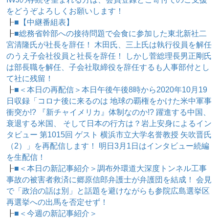
をどうぞよろしくお願いします！
┠
■【中継番組表】
┠
■総務省幹部への接待問題で会食に参加した東北新社二
宮清隆氏が社長を辞任！ 木田氏、三上氏は執行役員を解任
のうえ子会社役員と社長を辞任！ しかし菅総理長男正剛氏
は部長職を解任、子会社取締役を辞任するも人事部付とし
て社に残留！
┠
■＜本日の再配信＞本日午後午後8時から2020年10月19
日収録「コロナ後に来るのは 地球の覇権をかけた米中軍事
衝突か!? 『新チャイメリカ』体制なのか!? 躍進する中国、
衰退する米国、 そして日本の行方は？岩上安身によるイン
タビュー 第1015回 ゲスト 横浜市立大学名誉教授 矢吹晋氏
（2）」を再配信します！ 明日3月1日はインタビュー続編
を生配信！
┠
■＜本日の新記事紹介＞調布外環道大深度トンネル工事
事故の被害者救済に郷原信郎弁護士が弁護団を結成！ 会見
で「政治の話は別」と話題を避けながらも参院広島選挙区
再選挙への出馬を否定せず！
┠
■＜今週の新記事紹介＞