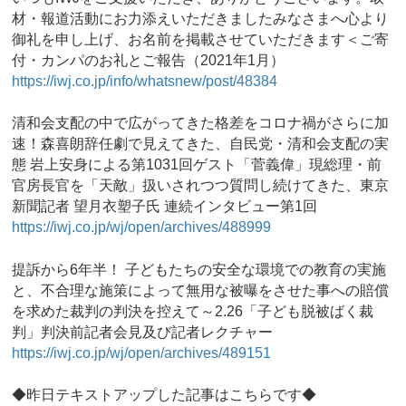
材・報道活動にお力添えいただきましたみなさまへ心より
御礼を申し上げ、お名前を掲載させていただきます＜ご寄
付・カンパのお礼とご報告（2021年1月）
https://iwj.co.jp/info/whatsnew/post/48384
清和会支配の中で広がってきた格差をコロナ禍がさらに加
速！森喜朗辞任劇で見えてきた、自民党・清和会支配の実
態 岩上安身による第1031回ゲスト「菅義偉」現総理・前
官房長官を「天敵」扱いされつつ質問し続けてきた、東京
新聞記者 望月衣塑子氏 連続インタビュー第1回
https://iwj.co.jp/wj/open/archives/488999
提訴から6年半！ 子どもたちの安全な環境での教育の実施
と、不合理な施策によって無用な被曝をさせた事への賠償
を求めた裁判の判決を控えて～2.26「子ども脱被ばく裁
判」判決前記者会見及び記者レクチャー
https://iwj.co.jp/wj/open/archives/489151
◆昨日テキストアップした記事はこちらです◆