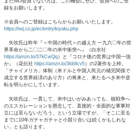
まだIWJ会員でない方は、この機会にぜひ、会員へのご登
録をお願いします。
※会員へのご登録はこちらからお願いいたします。
https://iwj.co.jp/ec/entry/kiyaku.php
矢吹氏は昨年『＜中国の時代＞の越え方 一九六〇年の世
界革命から二〇二〇年の米中衝突へ』（白水社
https://amzn.to/37kCwQq
）と『コロナ後の世界は中国一強
か』（花伝社
https://amzn.to/3kb8cv5
）の2著作を上梓。
「チャイメリカ」体制（米ドルと中国人民元の補完関係で
成立する世界経済のあり方）の将来と、来たるべき米中逆
転を明らかにしています。
矢吹氏は、一貫して、米中はいがみあっても、核戦争へ
のエスカレーションを懸念して、直接的・全面的な軍事対
立には至らないだろう、という立場ですが、「そこに至る
までに10年ガチャガチャと小競り合いは続くかもしれな
い」とも語ります。