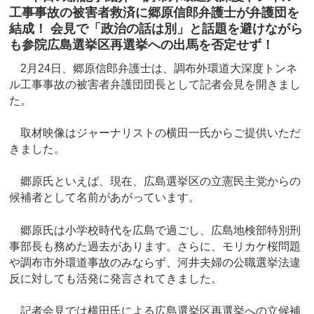
工事事故の被害者救済に郷原信郎弁護士が弁護団を
結成！ 会見で「政治の話は別」と話題を避けながら
も参院広島選挙区再選挙への出馬を否定せず！
2月24日、郷原信郎弁護士は、調布外環道大深度トンネ
ル工事事故の被害者弁護団団長として記者会見を開きまし
た。
取材映像はジャーナリストの横田一氏からご提供いただ
きました。
郷原氏といえば、現在、広島選挙区の立憲民主党からの
候補者として名前があがっています。
郷原氏は小学校時代を広島で過ごし、広島地検部特別刑
事部長も務めた過去があります。さらに、モリカケ桜問題
や調布市外環道事故のみならず、河井夫婦の公職選挙法違
反に対しても活発に発言されてきました。
記者会見では横田氏による広島選挙区再選挙への立候補