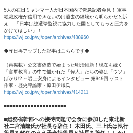
5人の在日ミャンマー人が日本国内で緊急記者会見！ 軍事
独裁政権が信用できないのは過去の経験から明らかだと訴
え！ 「日本は総選挙監視に協力した国としてもっと圧力を
かけてほしい」！
https://iwj.co.jp/wj/open/archives/488960
◆昨日再アップした記事はこちらです◆
（再掲載）公文書偽造で始まった明治維新！現在も続く
「官軍教育」の中で描かれた「偉人」たちの姿は「ウソ」
ばかり!? ～岩上安身によるインタビュー 第849回 ゲスト
作家・歴史評論家・原田伊織氏
https://iwj.co.jp/wj/open/archives/414211
■■■■■■■■■■■■■■■■■■■■■
■総務省幹部への接待問題で会食に参加した東北新
社二宮清隆氏が社長を辞任！ 木田氏、三上氏は執行