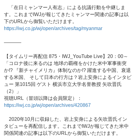
「在日ミャンマー人有志」による抗議行動を中継しま
す。これまでIWJが報じてきたミャンマー関連の記事は以
下のURLから御覧いただけます。
https://iwj.co.jp/wj/open/archives/tag/myanmar
———–
【タイムリー再配信 875・IWJ_YouTube Live】20：00～
「コロナ後に来るのは 地球の覇権をかけた米中軍事衝突
か!? 『新チャイメリカ』体制なのか!? 躍進する中国、衰退
する米国、 そして日本の行方は？岩上安身によるインタビ
ュー 第1015回 ゲスト 横浜市立大学名誉教授 矢吹晋氏
（2）」
視聴URL（冒頭以降は会員限定）：
https://iwj.co.jp/wj/open/archives/420867
2020年10月に収録した、岩上安身による矢吹晋氏イン
タビューを再配信します。これまでIWJが報じてきた米中
関係関連の記事は以下のURLから御覧いただけます。