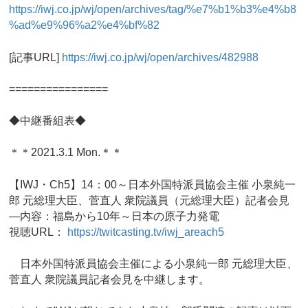
https://iwj.co.jp/wj/open/archives/tag/%e7%b1%b3%e4%b8
%ad%e9%96%a2%e4%bf%82
[記事URL]
https://iwj.co.jp/wj/open/archives/482988
================
◆中継番組表◆
＊＊2021.3.1 Mon.＊＊
【IWJ・Ch5】14：00～日本外国特派員協会主催 小泉純一
郎 元総理大臣、菅直人 衆院議員（元総理大臣）記者会見
―内容：福島から10年～日本の原子力発電
視聴URL：
https://twitcasting.tv/iwj_areach5
日本外国特派員協会主催による小泉純一郎 元総理大臣、
菅直人 衆院議員記者会見を中継します。