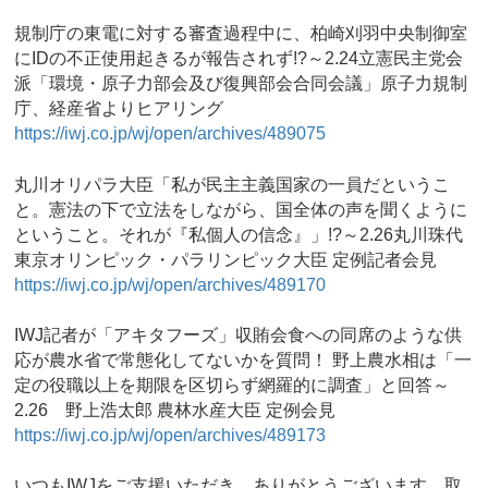
規制庁の東電に対する審査過程中に、柏崎刈羽中央制御室
にIDの不正使用起きるが報告されず!?～2.24立憲民主党会
派「環境・原子力部会及び復興部会合同会議」原子力規制
庁、経産省よりヒアリング
https://iwj.co.jp/wj/open/archives/489075
丸川オリパラ大臣「私が民主主義国家の一員だというこ
と。憲法の下で立法をしながら、国全体の声を聞くように
ということ。それが『私個人の信念』」!?～2.26丸川珠代
東京オリンピック・パラリンピック大臣 定例記者会見
https://iwj.co.jp/wj/open/archives/489170
IWJ記者が「アキタフーズ」収賄会食への同席のような供
応が農水省で常態化してないかを質問！ 野上農水相は「一
定の役職以上を期限を区切らず網羅的に調査」と回答～
2.26 野上浩太郎 農林水産大臣 定例会見
https://iwj.co.jp/wj/open/archives/489173
いつもIWJをご支援いただき、ありがとうございます。取