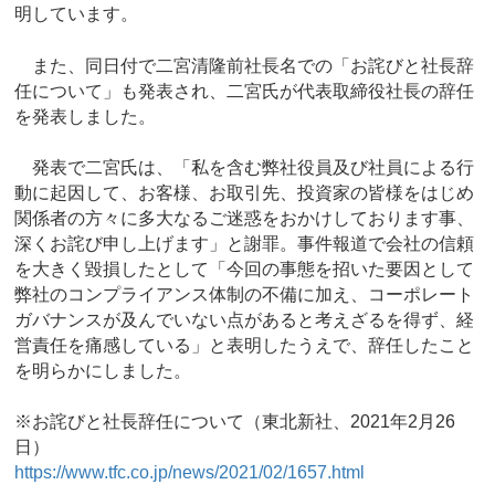
明しています。
また、同日付で二宮清隆前社長名での「お詫びと社長辞
任について」も発表され、二宮氏が代表取締役社長の辞任
を発表しました。
発表で二宮氏は、「私を含む弊社役員及び社員による行
動に起因して、お客様、お取引先、投資家の皆様をはじめ
関係者の方々に多大なるご迷惑をおかけしております事、
深くお詫び申し上げます」と謝罪。事件報道で会社の信頼
を大きく毀損したとして「今回の事態を招いた要因として
弊社のコンプライアンス体制の不備に加え、コーポレート
ガバナンスが及んでいない点があると考えざるを得ず、経
営責任を痛感している」と表明したうえで、辞任したこと
を明らかにしました。
※お詫びと社長辞任について（東北新社、2021年2月26
日）
https://www.tfc.co.jp/news/2021/02/1657.html