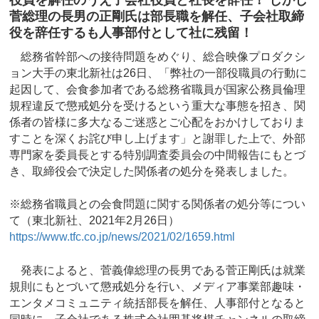
役員を解任のうえ子会社役員と社長を辞任！ しかし
菅総理の長男の正剛氏は部長職を解任、子会社取締
役を辞任するも人事部付として社に残留！
総務省幹部への接待問題をめぐり、総合映像プロダクシ
ョン大手の東北新社は26日、「弊社の一部役職員の行動に
起因して、会食参加者である総務省職員が国家公務員倫理
規程違反で懲戒処分を受けるという重大な事態を招き、関
係者の皆様に多大なるご迷惑とご心配をおかけしておりま
すことを深くお詫び申し上げます」と謝罪した上で、外部
専門家を委員長とする特別調査委員会の中間報告にもとづ
き、取締役会で決定した関係者の処分を発表しました。
※総務省職員との会食問題に関する関係者の処分等につい
て（東北新社、2021年2月26日）
https://www.tfc.co.jp/news/2021/02/1659.html
発表によると、菅義偉総理の長男である菅正剛氏は就業
規則にもとづいて懲戒処分を行い、メディア事業部趣味・
エンタメコミュニティ統括部長を解任、人事部付となると