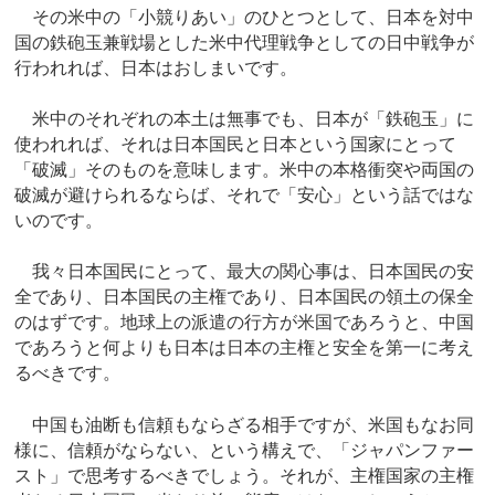
その米中の「小競りあい」のひとつとして、日本を対中
国の鉄砲玉兼戦場とした米中代理戦争としての日中戦争が
行われれば、日本はおしまいです。
米中のそれぞれの本土は無事でも、日本が「鉄砲玉」に
使われれば、それは日本国民と日本という国家にとって
「破滅」そのものを意味します。米中の本格衝突や両国の
破滅が避けられるならば、それで「安心」という話ではな
いのです。
我々日本国民にとって、最大の関心事は、日本国民の安
全であり、日本国民の主権であり、日本国民の領土の保全
のはずです。地球上の派遣の行方が米国であろうと、中国
であろうと何よりも日本は日本の主権と安全を第一に考え
るべきです。
中国も油断も信頼もならざる相手ですが、米国もなお同
様に、信頼がならない、という構えで、「ジャパンファー
スト」で思考するべきでしょう。それが、主権国家の主権