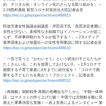
め、デジタル化・オンライン化のさらなる取り組みを」～
2.19西村康稔 新型コロナ対策担当大臣記者会見
https://iwj.co.jp/wj/open/archives/488915
民放労連女性協議会副議長・岸田花子氏「意思決定者層に
女性が少ない。多様性なき組織ではイノベーションが起こ
らず、不祥事抑制のモラルが低下する！」～2.9メディア
業界団体および加盟社への女性登用要請に関する記者会見
https://iwj.co.jp/wj/open/archives/488610
「一言で言うと『かわいそう』という状況の子どもたちが
たくさんいる。これを放置しておけない!!」～2.8コロナで
困窮する子育て家庭に4月までに給付金を！「コロナで困
窮する子どもたちを救おう！プロジェクト」記者会見
https://iwj.co.jp/wj/open/archives/488532
（再掲載）朝鮮戦争 再開の危機迫る!? しかし「中朝一体神
話」はマスコミの作り上げた嘘！ 中国では北朝鮮を敵に見
据えた軍事演習も実施！～岩上安身によるインタビュー 第