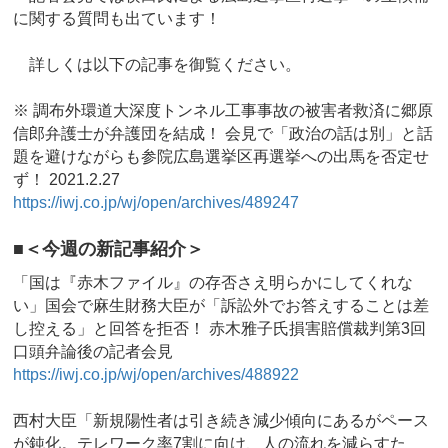
に関する質問も出ています！
詳しくは以下の記事を御覧ください。
※ 調布外環道大深度トンネル工事事故の被害者救済に郷原
信郎弁護士が弁護団を結成！ 会見で「政治の話は別」と話
題を避けながらも参院広島選挙区再選挙への出馬を否定せ
ず！ 2021.2.27
https://iwj.co.jp/wj/open/archives/489247
■＜今週の新記事紹介＞
「国は『赤木ファイル』の存否さえ明らかにしてくれな
い」国会で麻生財務大臣が「訴訟外でお答えすることは差
し控える」と回答を拒否！ 赤木雅子氏損害賠償裁判第3回
口頭弁論後の記者会見
https://iwj.co.jp/wj/open/archives/488922
西村大臣「新規陽性者は引き続き減少傾向にあるがペース
が鈍化。テレワーク率7割に向け、人の流れを減らすた