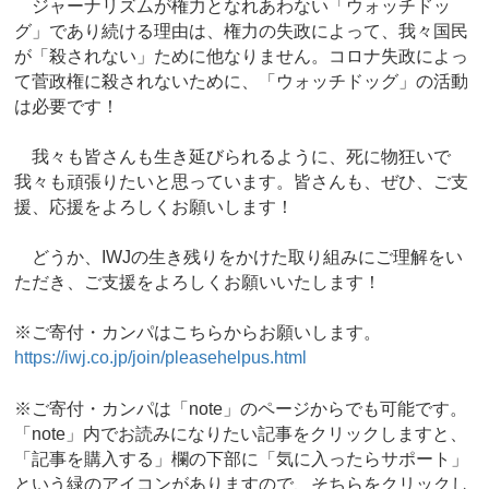
ジャーナリズムが権力となれあわない「ウォッチドッ
グ」であり続ける理由は、権力の失政によって、我々国民
が「殺されない」ために他なりません。コロナ失政によっ
て菅政権に殺されないために、「ウォッチドッグ」の活動
は必要です！
我々も皆さんも生き延びられるように、死に物狂いで
我々も頑張りたいと思っています。皆さんも、ぜひ、ご支
援、応援をよろしくお願いします！
どうか、IWJの生き残りをかけた取り組みにご理解をい
ただき、ご支援をよろしくお願いいたします！
※ご寄付・カンパはこちらからお願いします。
https://iwj.co.jp/join/pleasehelpus.html
※ご寄付・カンパは「note」のページからでも可能です。
「note」内でお読みになりたい記事をクリックしますと、
「記事を購入する」欄の下部に「気に入ったらサポート」
という緑のアイコンがありますので、そちらをクリックし