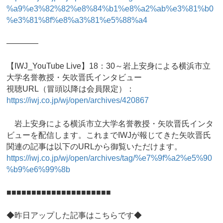
%a9%e3%82%82%e8%84%b1%e8%a2%ab%e3%81%b0
%e3%81%8f%e8%a3%81%e5%88%a4
————
【IWJ_YouTube Live】18：30～岩上安身による横浜市立
大学名誉教授・矢吹晋氏インタビュー
視聴URL（冒頭以降は会員限定）：
https://iwj.co.jp/wj/open/archives/420867
岩上安身による横浜市立大学名誉教授・矢吹晋氏インタ
ビューを配信します。これまでIWJが報じてきた矢吹晋氏
関連の記事は以下のURLから御覧いただけます。
https://iwj.co.jp/wj/open/archives/tag/%e7%9f%a2%e5%90
%b9%e6%99%8b
■■■■■■■■■■■■■■■■■■■■■
◆昨日アップした記事はこちらです◆