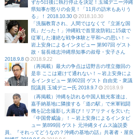
ずか5日後に執行停止を決定！玉城デニー沖縄
県知事が怒りの会見！「11月の訪米もありう
る」！ 2018.10.30
2018.10.30
「洗脳教育され、人間ではなくて『立派な国
民』だった！」沖縄戦で首里攻防戦に15歳で
従軍した凄絶な戦争体験と平和への思い！～
岩上安身によるインタビュー 第907回 ゲスト
故・翁長雄志沖縄県知事の叔母・安子さん
2018.9.8
2018.9.22
（再掲載）最大の争点は辺野古の埋立撤回の
是非 ここは避けて通れない！～岩上安身によ
るインタビュー 第902回 ゲスト 自由党・衆議
院議員 玉城デニー氏 2018.9.7
2018.9.9
（再掲載）沖縄を訪れる中国人観光客達は、
嘉手納基地に隣接する「道の駅」で米軍戦闘
機を記念撮影し大喜び！リアリティを欠いた
「中国脅威論」！～岩上安身によるインタビ
ュー 第899回 ゲスト 元沖縄タイムス論説委
員、『それってどうなの？沖縄の基地の話』共著者・屋良