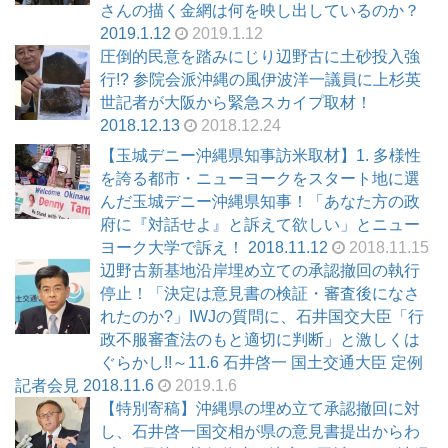
さんの描く金網は何を映し出しているのか？
2019.1.12
2019.1.12
圧倒的民意を踏みにじり辺野古に土砂投入強
行!? 参院会派沖縄の風伊波洋一議員に上杉英
世記者が大阪から緊急スカイプ取材！
2018.12.13
2018.12.24
【玉城デニー沖縄県知事訪米取材】1. 多様性
を誇る都市・ニューヨークをスタート地に選
んだ玉城デニー沖縄県知事！「あなた方の政
府に『対話せよ』と訴えて欲しい」とニュー
ヨーク大学で訴え！ 2018.11.12
2018.11.15
辺野古新基地沿岸埋め立ての承認撤回の執行
停止！「決定は意見書の検証・審査後になさ
れたのか?」IWJの質問に、石井国交大臣「行
政不服審査法のもと適切に判断」と激しくは
ぐらかし!!～11.6 石井啓一 国土交通大臣 定例
記者会見 2018.11.6
2019.1.6
【特別寄稿】沖縄県の埋め立て承認撤回に対
し、石井啓一国交相が県の意見書提出からわ