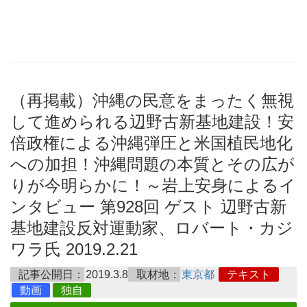
（再掲載）沖縄の民意をまったく無視
して進められる辺野古新基地建設！安
倍政権による沖縄弾圧と米国植民地化
への加担！沖縄問題の本質とその広が
りが今明らかに！～岩上安身によるイ
ンタビュー 第928回 ゲスト 辺野古新
基地建設反対運動家、ロバート・カジ
ワラ氏 2019.2.21
記事公開日：
2019.3.8
取材地：
東京都
テキスト
動画
独自