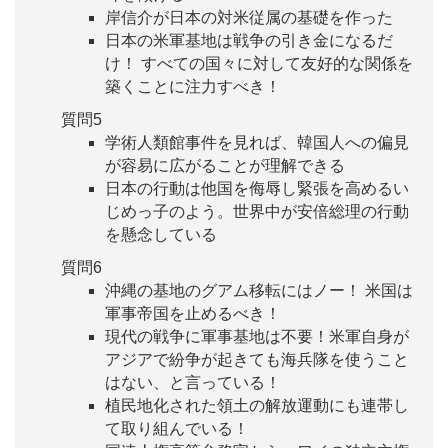
岸信介が日本の対米従属の基礎を作った
日本の米軍基地は戦争の引き金になるだ
け！ すべての国々に対して友好的な関係を
築くことに注力すべき！
質問5
学術人類館事件を見れば、韓国人への偏見
が容易に広がることが理解できる
日本の行動は他国を侮辱し緊張を高めるい
じめっ子のよう。世界中が安倍総理の行動
を懸念している
質問6
沖縄の基地のグアム移転にはノー！ 米国は
軍事帝国を止めるべき！
現代の戦争に軍事基地は不要！米軍自身が
アジアで紛争が起きても海兵隊を使うこと
はない、と言っている！
植民地化された領土の解放運動にも連帯し
て取り組んでいる！