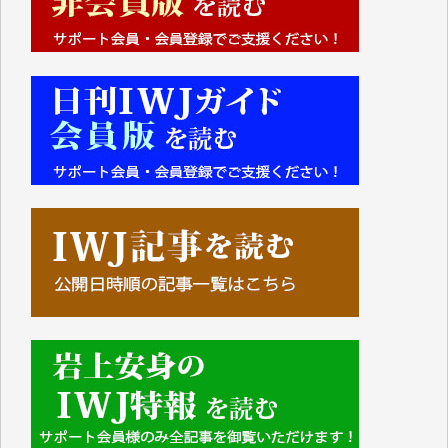
■■■■■■