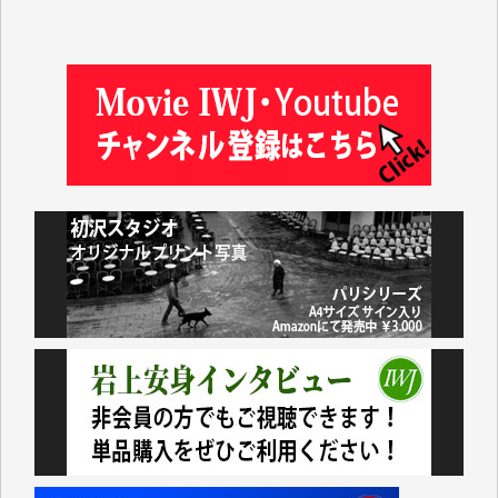
岩井祐子 様
藤田英之 様
藤岡比左志 様
井出 隆太 様
小池説夫 様
アオキカナメ 様
諸般の事情によりIWJ会費払えず今は非会員です。市
民側に立つ講演会にIWJのカメラマンをよく拝見して
おります。コンテンツが失われるのはあまりにもった
いない。少しでもお役立てください。（H.O.様）
今日、僅かですがカンパしました。（T.M.様）
今日、僅かですがカンパしました。IWJの危機を乗り
切るには到底及ばない額ですが病気の妻を抱えている
私にとっては精一杯のカンパです。
かねてよりIWJが発してきた膨大な取材記事や解説記
事、そして各界の方々とのインタビューは大袈裟では
なく、極めて重要な知的財産だと思っています。