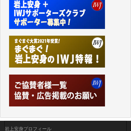
Windows7の頃はIWJの動画もRealPlayerで録画でき
て、かなりの動画をDVDに焼きこんで保存していま
した。
しかし、それが出来なくなって以降はExcelなどを使
ってハイパーリンクを張り、重要と思われる記事にい
つでも簡単にアクセスできるようにして来ました。し
かし、それができるのもコンテンツがサーバーに保存
されているからこそのことであり、そのサーバーが使
えなくなってしまえば二度と視ることが出来なくなっ
てしまいます。
「何とかしなければ、何とかしてほしい。」と思いな
がらも前述した事情でどうにもならない自分の非力に
歯ぎしりするばかりです。（T.M.様）
いつもまともな報道、ありがとうございます。（新城
靖 様）
岩上安身プロフィール