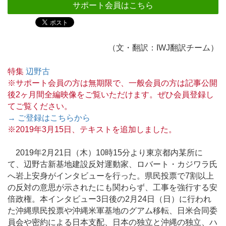
サポート会員はこちら
（文・翻訳：IWJ翻訳チーム）
特集
辺野古
※サポート会員の方は無期限で、一般会員の方は記事公開
後2ヶ月間全編映像をご覧いただけます。ぜひ会員登録し
てご覧ください。
→ ご登録はこちらから
※2019年3月15日、テキストを追加しました。
2019年2月21日（木）10時15分より東京都内某所に
て、辺野古新基地建設反対運動家、ロバート・カジワラ氏
へ岩上安身がインタビューを行った。県民投票で7割以上
の反対の意思が示されたにも関わらず、工事を強行する安
倍政権。本インタビュー3日後の2月24日（日）に行われ
た沖縄県民投票や沖縄米軍基地のグアム移転、日米合同委
員会や密約による日本支配、日本の独立と沖縄の独立、ハ