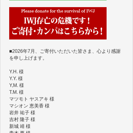
IWJには、ご寄付・カンパをいただいた方々より、た
くさんの応援のメッセージが届いています。感謝を込
めて、その一部をここにご紹介いたします。
■■■■■■
■2026年7月、ご寄付いただいた皆さま、心より感謝
を申し上げます。
Y.H. 様
Y.Y. 様
Y,M. 様
T.M. 様
マツモト ヤスアキ 様
マシオン 恵美香 様
岩井 祐子 様
吉村 隆子 様
新城 靖 様
青木 要 様
T.Y. 様
K.O. 様