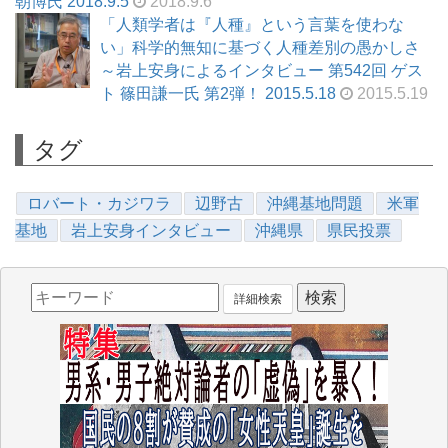
朝博氏 2018.9.5
2018.9.6
「人類学者は『人種』という言葉を使わな
い」科学的無知に基づく人種差別の愚かしさ
～岩上安身によるインタビュー 第542回 ゲス
ト 篠田謙一氏 第2弾！ 2015.5.18
2015.5.19
タグ
ロバート・カジワラ
辺野古
沖縄基地問題
米軍
基地
岩上安身インタビュー
沖縄県
県民投票
詳細検索