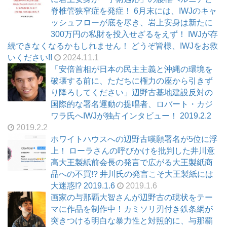
脊椎管狭窄症を発症！ 6月末には、IWJのキャ
ッシュフローが底を尽き、岩上安身は新たに
300万円の私財を投入せざるをえず！ IWJが存
続できなくなるかもしれません！ どうぞ皆様、IWJをお救
いください!!
2024.11.1
「安倍首相が日本の民主主義と沖縄の環境を
破壊する前に、ただちに権力の座から引きず
り降ろしてください」辺野古基地建設反対の
国際的な署名運動の提唱者、ロバート・カジ
ワラ氏へIWJが独占インタビュー！ 2019.2.2
2019.2.2
ホワイトハウスへの辺野古嘆願署名が5位に浮
上！ ローラさんの呼びかけを批判した井川意
高大王製紙前会長の発言で広がる大王製紙商
品への不買!? 井川氏の発言こそ大王製紙には
大迷惑!? 2019.1.6
2019.1.6
画家の与那覇大智さんが辺野古の現状をテー
マに作品を制作中！カミソリ刃付き鉄条網が
突きつける明白な暴力性と対照的に、与那覇