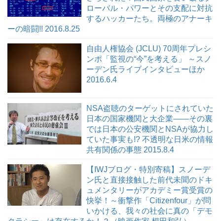
ローバル・パワーとその支配に対抗
するハッカーたち。両極のアナーキ
ーの暗闘!! 2016.8.25
自由人権協会 (JCLU) 70周年プレシ
ンポ「監視の“今”を考える」 ～スノ
ーデン氏ライブインタビューほか
2016.6.4
NSA盗聴のターゲットにされていた
日本の国家機関と大企業――その裏
では日本の公安機関とNSAが協力し
ていた事実も!? 不透明な日米の情報
共有関係の事態 2015.8.4
【IWJブログ・特別寄稿】スノーデ
ン氏と直接接触した前代未聞のドキ
ュメンタリーがアカデミー賞受賞の
快挙！～衝撃作「Citizenfour」が問
いかける、我々の社会に真の「デモ
クラシー」は存在するか！？（映画作家 想田和弘）