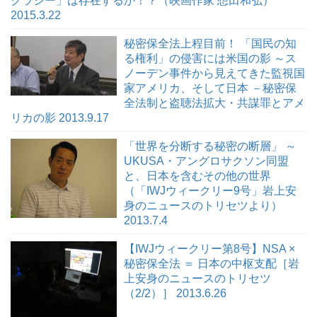
2015.3.22
秘密保全法上程目前！ 「国民の知
る権利」の侵害には米国の影 ～ス
ノーデン事件から見えてきた監視国
家アメリカ、そして日本 －秘密保
全法制と盗聴法拡大・共謀罪とアメ
リカの影 2013.9.17
「世界を分断する秘密の断層」 ～
UKUSA・アングロサクソン同盟
と、日本を含むその他の世界
（「IWJウィークリー9号」岩上安
身のニュースのトリセツより）
2013.7.4
【IWJウィークリー第8号】NSA ×
秘密保全法 ＝ 日本の中枢支配［岩
上安身のニュースのトリセツ
（2/2）］ 2013.6.26