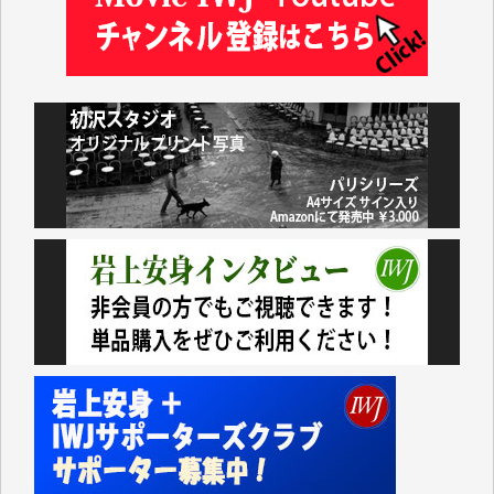
及川昭男 様
岩井祐子 様
藤田英之 様
藤岡比左志 様
井出 隆太 様
小池説夫 様
アオキカナメ 様
諸般の事情によりIWJ会費払えず今は非会員です。市
民側に立つ講演会にIWJのカメラマンをよく拝見して
おります。コンテンツが失われるのはあまりにもった
いない。少しでもお役立てください。（H.O.様）
今日、僅かですがカンパしました。（T.M.様）
今日、僅かですがカンパしました。IWJの危機を乗り
切るには到底及ばない額ですが病気の妻を抱えている
私にとっては精一杯のカンパです。
かねてよりIWJが発してきた膨大な取材記事や解説記