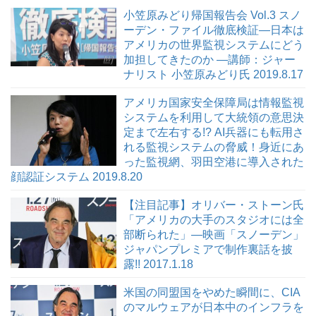
小笠原みどり帰国報告会 Vol.3 スノ
ーデン・ファイル徹底検証―日本は
アメリカの世界監視システムにどう
加担してきたのか ―講師：ジャー
ナリスト 小笠原みどり氏 2019.8.17
アメリカ国家安全保障局は情報監視
システムを利用して大統領の意思決
定まで左右する!? AI兵器にも転用さ
れる監視システムの脅威！身近にあ
った監視網、羽田空港に導入された
顔認証システム 2019.8.20
【注目記事】オリバー・ストーン氏
「アメリカの大手のスタジオには全
部断られた」―映画「スノーデン」
ジャパンプレミアで制作裏話を披
露!! 2017.1.18
米国の同盟国をやめた瞬間に、CIA
のマルウェアが日本中のインフラを