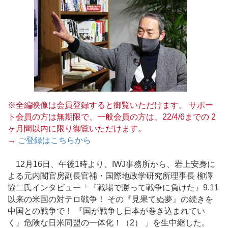
※全編映像は会員登録すると御覧いただけます。 サポー
ト会員の方は無期限で、一般会員の方は、22/4/6までの 2
ヶ月間以内に限り御覧いただけます。
→
ご登録はこちらから
12月16日、午後1時より、IWJ事務所から、岩上安身に
よる元内閣官房副長官補・国際地政学研究所理事長 柳澤
協二氏インタビュー「『戦場で勝って戦争に負けた』9.11
以来の米国の対テロ戦争！ その『見果てぬ夢』の続きを
中国との戦争で！ 『国が戦争し日本が巻き込まれてい
く』危険な日米同盟の一体化！（2） 」を生中継した。