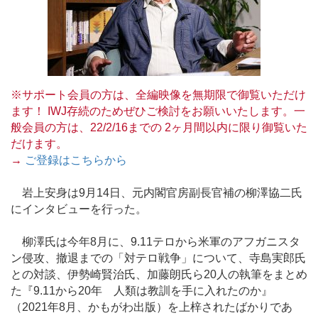
※サポート会員の方は、全編映像を無期限で御覧いただけ
ます！ IWJ存続のためぜひご検討をお願いいたします。一
般会員の方は、22/2/16までの 2ヶ月間以内に限り御覧いた
だけます。
→
ご登録はこちらから
岩上安身は9月14日、元内閣官房副長官補の柳澤協二氏
にインタビューを行った。
柳澤氏は今年8月に、9.11テロから米軍のアフガニスタ
ン侵攻、撤退までの「対テロ戦争」について、寺島実郎氏
との対談、伊勢崎賢治氏、加藤朗氏ら20人の執筆をまとめ
た『9.11から20年 人類は教訓を手に入れたのか』
（2021年8月、かもがわ出版）を上梓されたばかりであ