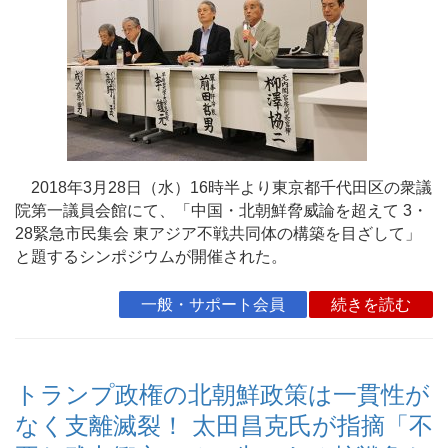
2018年3月28日（水）16時半より東京都千代田区の衆議
院第一議員会館にて、「中国・北朝鮮脅威論を超えて 3・
28緊急市民集会 東アジア不戦共同体の構築を目ざして」
と題するシンポジウムが開催された。
一般・サポート会員
続きを読む
トランプ政権の北朝鮮政策は一貫性が
なく支離滅裂！ 太田昌克氏が指摘「不