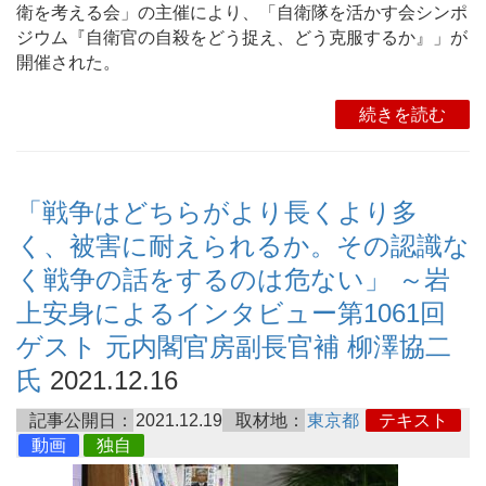
衛を考える会」の主催により、「自衛隊を活かす会シンポ
ジウム『自衛官の自殺をどう捉え、どう克服するか』」が
開催された。
続きを読む
「戦争はどちらがより長くより多
く、被害に耐えられるか。その認識な
く戦争の話をするのは危ない」 ～岩
上安身によるインタビュー第1061回
ゲスト 元内閣官房副長官補 柳澤協二
氏
2021.12.16
記事公開日：
2021.12.19
取材地：
東京都
テキスト
動画
独自