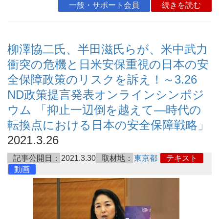
一般・サポート会員
続きを読む
柳澤協二氏、半田滋氏らが、米中武力
衝突の危機と日米安保重視の日本の安
全保障政策のリスクを訴え！～3.26
ND政策提言発表オンラインシンポジ
ウム 「抑止一辺倒を越えて―時代の
転換点における日本の安全保障戦略」
2021.3.26
記事公開日：
2021.3.30
取材地：
東京都
テキスト
動画