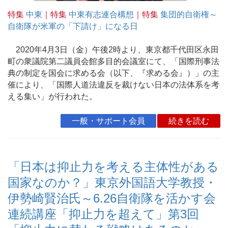
特集
中東
｜特集
中東有志連合構想
｜特集
集団的自衛権～
自衛隊が米軍の「下請け」になる日
2020年4月3日（金）午後2時より、東京都千代田区永田
町の衆議院第二議員会館多目的会議室にて、「国際刑事法
典の制定を国会に求める会（以下、『求める会』）」の主
催により、「国際人道法違反を裁けない日本の法体系を考
える集い」が行われた。
一般・サポート会員
続きを読む
「日本は抑止力を考える主体性がある
国家なのか？」東京外国語大学教授・
伊勢崎賢治氏～6.26自衛隊を活かす会
連続講座「抑止力を超えて」第3回