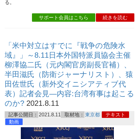
る。
サポート会員はこちら
続きを読む
「米中対立はすでに『戦争の危険水
域』」～8.11日本外国特派員協会主催
柳澤協二氏（元内閣官房副長官補）、
半田滋氏（防衛ジャーナリスト）、猿
田佐世氏（新外交イニシアティブ代
表）記者会見―内容:台湾有事は起こる
のか?
2021.8.11
記事公開日：
2021.8.11
取材地：
東京都
テキスト
動画