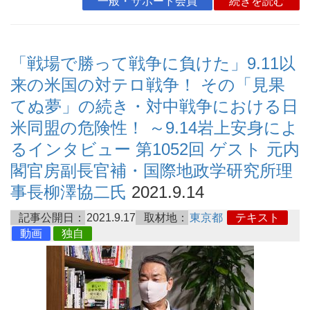
一般・サポート会員
続きを読む
「戦場で勝って戦争に負けた」9.11以
来の米国の対テロ戦争！ その「見果
てぬ夢」の続き・対中戦争における日
米同盟の危険性！ ～9.14岩上安身によ
るインタビュー 第1052回 ゲスト 元内
閣官房副長官補・国際地政学研究所理
事長柳澤協二氏
2021.9.14
記事公開日：
2021.9.17
取材地：
東京都
テキスト
動画
独自