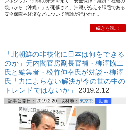
ンポジウム「沖縄の未来を拓く―安全保障・経済・社会の
観点から（沖縄）」が開催され、沖縄が抱える課題である
安全保障や経済などについて議論が行われた。
続きを読む
「北朝鮮の非核化に日本は何をできる
のか」元内閣官房副長官補・柳澤協二
氏と編集者・松竹伸幸氏が対談～柳澤
氏「力によらない解決が今の世の中の
トレンドではないか」
2019.2.12
記事公開日：
2019.2.20
取材地：
東京都
動画