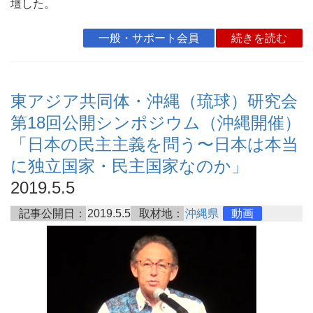
壇した。
一般・サポート会員
続きを読む
東アジア共同体・沖縄（琉球）研究会
第18回公開シンポジウム（沖縄開催）
「日本の民主主義を問う〜日本は本当
に独立国家・民主国家なのか」
2019.5.5
記事公開日：
2019.5.5
取材地：
沖縄県
動画