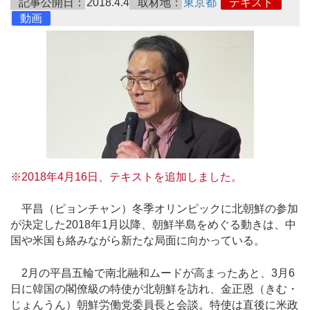
記事公開日：
2018.4.4
取材地：
東京都
テキスト
動画
※2018年4月16日、テキストを追加しました。
平昌（ピョンチャン）冬季オリンピックに北朝鮮の参加
が決定した2018年1月以降、朝鮮半島をめぐる動きは、中
国や米国も絡みながら新たな局面に向かっている。
2月の平昌五輪で南北融和ムードが高まったあと、3月6
日に韓国の閣僚級の特使が北朝鮮を訪れ、金正恩（きむ・
じょんうん）朝鮮労働党委員長と会談。特使は直後に米政