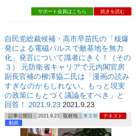
サポート会員はこちら
続きを読む
自民党総裁候補・高市早苗氏の「核爆
発による電磁パルスで敵基地を無力
化」発言について識者にきく！（その
３） 元防衛省キャリアで元内閣官房
副長官補の柳澤協二氏は「漫画の読み
すぎなのかもしれない。もっと現実
の政策にもとづく議論をすべき」と
回答！ 2021.9.23
2021.9.23
記事公開日：
2021.9.23
取材地：
東京都
テキスト
動画