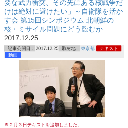
要な武力衝突、その先にある核戦争だ
けは絶対に避けたい」～自衛隊を活か
す会 第15回シンポジウム 北朝鮮の
核・ミサイル問題にどう臨むか
2017.12.25
記事公開日：
2017.12.25
取材地：
東京都
テキスト
動画
※２月３日テキストを追加しました。