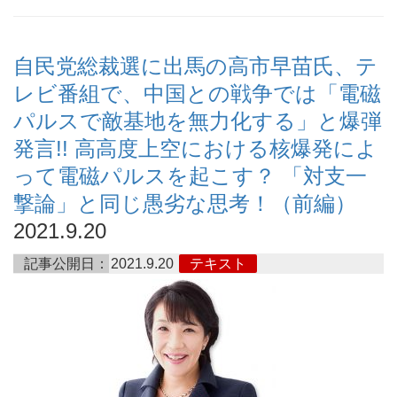
自民党総裁選に出馬の高市早苗氏、テ
レビ番組で、中国との戦争では「電磁
パルスで敵基地を無力化する」と爆弾
発言!! 高高度上空における核爆発によ
って電磁パルスを起こす？ 「対支一
撃論」と同じ愚劣な思考！（前編）
2021.9.20
記事公開日：
2021.9.20
テキスト