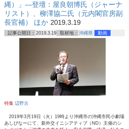
縄）」—登壇：屋良朝博氏（ジャーナ
リスト）、柳澤協二氏（元内閣官房副
長官補） ほか
2019.3.19
記事公開日：
2019.3.19
取材地：
沖縄県
動画
特集
辺野古
2019年3月19日（火）19時より沖縄市の沖縄市民小劇場
あしびなーにて、新外交イニシアティブ（ND）主催のシ