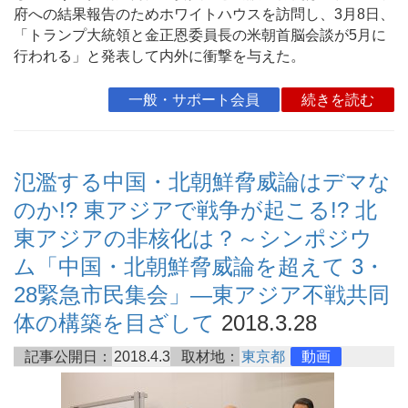
府への結果報告のためホワイトハウスを訪問し、3月8日、
「トランプ大統領と金正恩委員長の米朝首脳会談が5月に
行われる」と発表して内外に衝撃を与えた。
一般・サポート会員
続きを読む
氾濫する中国・北朝鮮脅威論はデマな
のか!? 東アジアで戦争が起こる!? 北
東アジアの非核化は？～シンポジウ
ム「中国・北朝鮮脅威論を超えて 3・
28緊急市民集会」―東アジア不戦共同
体の構築を目ざして
2018.3.28
記事公開日：
2018.4.3
取材地：
東京都
動画