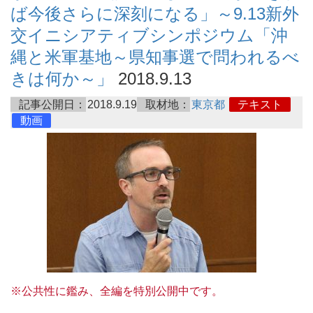
ば今後さらに深刻になる」～9.13新外
交イニシアティブシンポジウム「沖
縄と米軍基地～県知事選で問われるべ
きは何か～」
2018.9.13
記事公開日：
2018.9.19
取材地：
東京都
テキスト
動画
※公共性に鑑み、全編を特別公開中です。