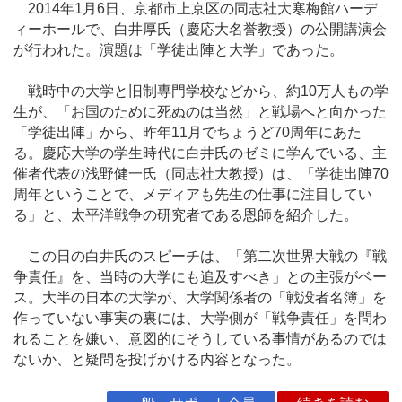
2014年1月6日、京都市上京区の同志社大寒梅館ハーデ
ィーホールで、白井厚氏（慶応大名誉教授）の公開講演会
が行われた。演題は「学徒出陣と大学」であった。
戦時中の大学と旧制専門学校などから、約10万人もの学
生が、「お国のために死ぬのは当然」と戦場へと向かった
「学徒出陣」から、昨年11月でちょうど70周年にあた
る。慶応大学の学生時代に白井氏のゼミに学んでいる、主
催者代表の浅野健一氏（同志社大教授）は、「学徒出陣70
周年ということで、メディアも先生の仕事に注目してい
る」と、太平洋戦争の研究者である恩師を紹介した。
この日の白井氏のスピーチは、「第二次世界大戦の『戦
争責任』を、当時の大学にも追及すべき」との主張がベー
ス。大半の日本の大学が、大学関係者の「戦没者名簿」を
作っていない事実の裏には、大学側が「戦争責任」を問わ
れることを嫌い、意図的にそうしている事情があるのでは
ないか、と疑問を投げかける内容となった。