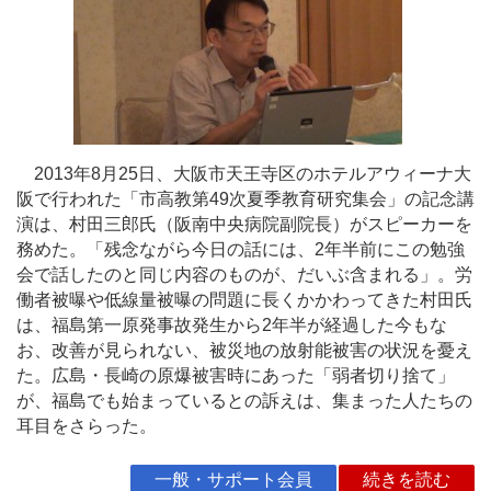
2013年8月25日、大阪市天王寺区のホテルアウィーナ大
阪で行われた「市高教第49次夏季教育研究集会」の記念講
演は、村田三郎氏（阪南中央病院副院長）がスピーカーを
務めた。「残念ながら今日の話には、2年半前にこの勉強
会で話したのと同じ内容のものが、だいぶ含まれる」。労
働者被曝や低線量被曝の問題に長くかかわってきた村田氏
は、福島第一原発事故発生から2年半が経過した今もな
お、改善が見られない、被災地の放射能被害の状況を憂え
た。広島・長崎の原爆被害時にあった「弱者切り捨て」
が、福島でも始まっているとの訴えは、集まった人たちの
耳目をさらった。
一般・サポート会員
続きを読む