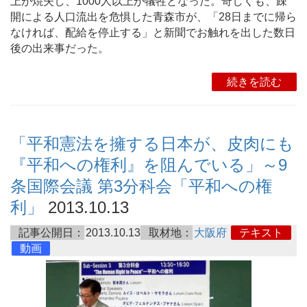
上が焼失し、1000人以上が犠牲となった。奇しくも、疎
開による人口流出を危惧した青森市が、「28日までに帰ら
なければ、配給を停止する」と新聞でお触れを出した数日
後の出来事だった。
続きを読む
「平和憲法を擁する日本が、皮肉にも
『平和への権利』を阻んでいる」～9
条国際会議 第3分科会「平和への権
利」
2013.10.13
記事公開日：
2013.10.13
取材地：
大阪府
テキスト
動画