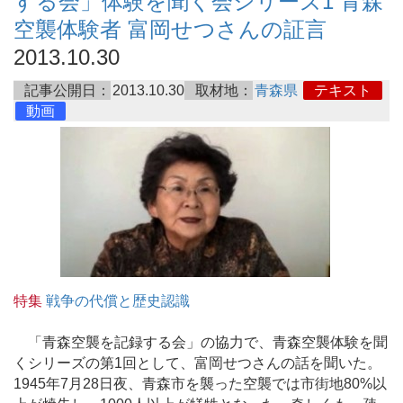
する会」体験を聞く会シリーズ1 青森
空襲体験者 富岡せつさんの証言
2013.10.30
記事公開日：
2013.10.30
取材地：
青森県
テキスト
動画
特集
戦争の代償と歴史認識
「青森空襲を記録する会」の協力で、青森空襲体験を聞
くシリーズの第1回として、富岡せつさんの話を聞いた。
1945年7月28日夜、青森市を襲った空襲では市街地80%以