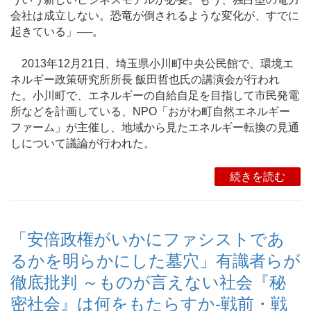
会社は成立しない。恐竜が倒されるような変化が、すでに
起きている」──。
2013年12月21日、埼玉県小川町中央公民館で、環境エ
ネルギー政策研究所所長 飯田哲也氏の講演会が行われ
た。小川町で、エネルギーの自給自足を目指して市民発電
所などを計画している、NPO「おがわ町自然エネルギー
ファーム」が主催し、地域から見たエネルギー転換の見通
しについて議論が行われた。
続きを読む
「安倍政権がいかにファシストであ
るかを明らかにした墓穴」有識者らが
徹底批判 ～ものが言えない社会『秘
密社会』は何をもたらすか-戦前・戦