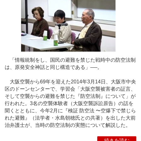
「情報統制をし、国民の避難を禁じた戦時中の防空法制
は、原発安全神話と同じ構造である」──。
大阪空襲から69年を迎えた2014年3月14日、大阪市中央
区のドーンセンターで、学習会「大阪空襲被害者の証言、
そして空襲からの避難を禁じた『防空法制』について」が
行われた。3名の空襲体験者（大阪空襲訴訟原告）の話を
聞くとともに、今年2月に『検証 防空法 〜空爆下で禁じら
れた避難』（法学者・水島朝穂氏との共著）を出した大前
治弁護士が、当時の防空法制の実態について解説した。
続きを読む