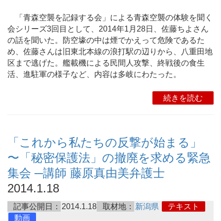
「青森空襲を記録する会」による青森空襲の体験を聞く
会シリーズ3回目として、2014年1月28日、佐藤ちよさん
の話を聞いた。防空壕の中は煙でかえって危険であるた
め、佐藤さんは旧東北本線の浪打駅の辺りから、八重田地
区まで逃げた。艦載機による民間人攻撃、終戦後の食生
活、進駐軍の様子など、内容は多岐にわたった。
続きを読む
「これから私たちの反撃が始まる」
〜「秘密保護法」の撤廃を求める緊急
集会 ─講師 藤原真由美弁護士
2014.1.18
記事公開日：
2014.1.18
取材地：
新潟県
テキスト
動画