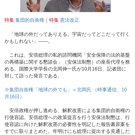
特集
集団的自衛権
｜特集
憲法改正
「地球の外だってありえる。宇宙だってどこだって行く
かもしれない」――。
これは、安倍総理の私的諮問機関「安全保障の法的基盤
の再構築に関する懇談会」（安保法制懇）の座長代理を務
める、国際大学学長の北岡伸一氏が10月16日、記者団に
対して語った発言である。
※集団自衛権「地球の外でも」＝北岡氏 （時事通信、10
月16日）
安倍政権が押し進める、解釈改憲による集団的自衛権の
行使容認。安倍総理への政策提言を行う安保法制懇は、行
使容認に向けた解釈改憲の必要性を明記した報告書原案を
すでに取りまとめた。年明けにも総理に提出する見通しだ