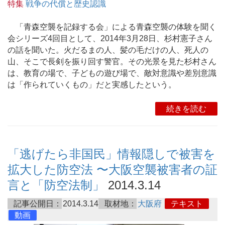
特集
戦争の代償と歴史認識
「青森空襲を記録する会」による青森空襲の体験を聞く
会シリーズ4回目として、2014年3月28日、杉村憲子さん
の話を聞いた。火だるまの人、髪の毛だけの人、死人の
山、そこで長剣を振り回す警官。その光景を見た杉村さん
は、教育の場で、子どもの遊び場で、敵対意識や差別意識
は「作られていくもの」だと実感したという。
続きを読む
「逃げたら非国民」情報隠しで被害を
拡大した防空法 〜大阪空襲被害者の証
言と「防空法制」
2014.3.14
記事公開日：
2014.3.14
取材地：
大阪府
テキスト
動画