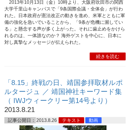
2013年10月13日（金）10時より、大阪府吹田市の関西
大学千里山キャンパスで「9条国際会議・全体会」が行わ
れた。日本政府が憲法改正の動きを進め、米軍とともに軍
備の強化を急いでいることから、「9条が危機に瀕してい
る」と懸念する声が多く上がった。それに歯止めをかけら
れるのは、一体誰なのか？ 海外ゲストを中心に、日本に
対し真摯なメッセージが伝えられた。
続きを読む
「8.15」終戦の日、靖国参拝取材ルポ
ルタージュ ／ 靖国神社キーワード集
（ IWJウィークリー第14号より）
2013.8.21
記事公開日：
2013.8.26
テキスト
動画