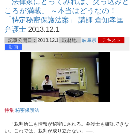
「法律家にとってみれば、突っ込みど
ころが満載」 ～本当はどうなの！
「特定秘密保護法案」 講師 倉知孝匡
弁護士
2013.12.1
記事公開日：
2013.12.1
取材地：
岐阜県
テキスト
動画
特集
秘密保護法
「裁判所にも情報が秘密にされる。弁護士も確認できな
い。これでは、裁判が成り立たない」──。