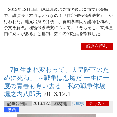
2013年12月1日、岐阜県多治見市の多治見市文化会館
で、講演会「本当はどうなの！『特定秘密保護法案』」が
行われた。地元出身の弁護士、倉知孝匡氏が講師を務め、
条文を解説。秘密保護法案について、「そもそも、立法理
由に疑いがある」と批判、数々の問題点を指摘した。
続きを読む
「7回生まれ変わって、天皇陛下のた
めに死ね」 ～戦争は悪魔だ 一生に一
度の青春も奪い去る ─私の戦争体験
堀之内八郎氏
2013.12.1
記事公開日：
2013.12.1
取材地：
兵庫県
テキスト
動画