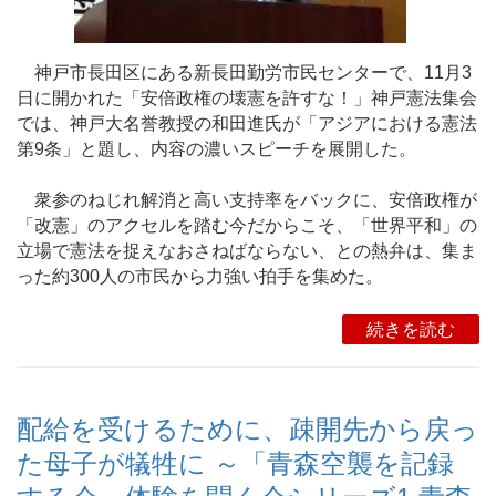
神戸市長田区にある新長田勤労市民センターで、11月3
日に開かれた「安倍政権の壊憲を許すな！」神戸憲法集会
では、神戸大名誉教授の和田進氏が「アジアにおける憲法
第9条」と題し、内容の濃いスピーチを展開した。
衆参のねじれ解消と高い支持率をバックに、安倍政権が
「改憲」のアクセルを踏む今だからこそ、「世界平和」の
立場で憲法を捉えなおさねばならない、との熱弁は、集ま
った約300人の市民から力強い拍手を集めた。
続きを読む
配給を受けるために、疎開先から戻っ
た母子が犠牲に ～「青森空襲を記録