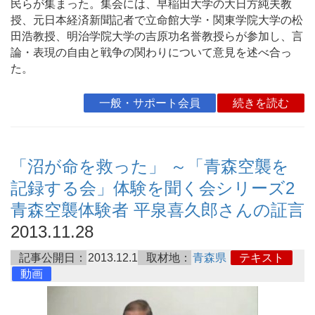
民らが集まった。集会には、早稲田大学の大日方純夫教
授、元日本経済新聞記者で立命館大学・関東学院大学の松
田浩教授、明治学院大学の吉原功名誉教授らが参加し、言
論・表現の自由と戦争の関わりについて意見を述べ合っ
た。
一般・サポート会員
続きを読む
「沼が命を救った」 ～「青森空襲を
記録する会」体験を聞く会シリーズ2
青森空襲体験者 平泉喜久郎さんの証言
2013.11.28
記事公開日：
2013.12.1
取材地：
青森県
テキスト
動画