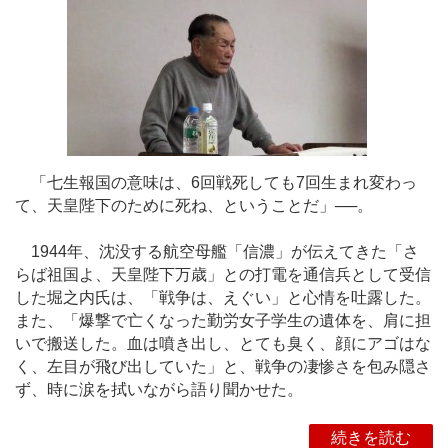
「七生報国の意味は、6回戦死しても7回生まれ変わっ
て、天皇陛下のために死ね、ということだ」──。
1944年、沈没する航空母艦「信濃」が伝えてきた「さ
らば祖国よ、天皇陛下万歳」との打電を通信兵として受信
した堀之内氏は、「戦争は、えぐい」と心情を吐露した。
また、「爆撃で亡くなった勤労女子学生の遺体を、肩に担
いで搬送した。血は噴き出し、とても臭く、顔にアゴはな
く、左目が飛び出していた」と、戦争の凄惨さを包み隠さ
ず、時に涙を拭いながら語り聞かせた。
続きを読む