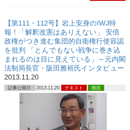
【第111・112号】岩上安身のIWJ特
報！「解釈改憲はありえない」 安倍
政権がつき進む集団的自衛権行使容認
を批判 「とんでもない戦争に巻き込
まれるのは目に見えている」～元内閣
法制局長官・阪田雅裕氏インタビュー
2013.11.20
記事公開日：
2013.11.20
テキスト
独自