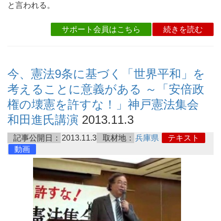
と言われる。
サポート会員はこちら
続きを読む
今、憲法9条に基づく「世界平和」を
考えることに意義がある ～「安倍政
権の壊憲を許すな！」神戸憲法集会
和田進氏講演
2013.11.3
記事公開日：
2013.11.3
取材地：
兵庫県
テキスト
動画