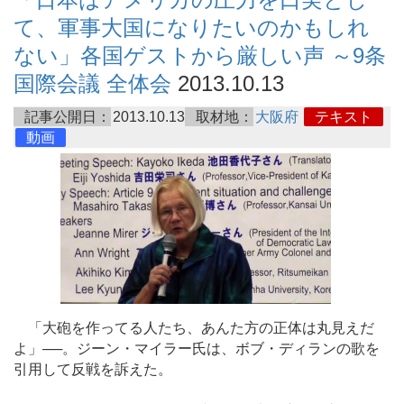
て、軍事大国になりたいのかもしれ
ない」各国ゲストから厳しい声 ～9条
国際会議 全体会
2013.10.13
記事公開日：
2013.10.13
取材地：
大阪府
テキスト
動画
「大砲を作ってる人たち、あんた方の正体は丸見えだ
よ」──。ジーン・マイラー氏は、ボブ・ディランの歌を
引用して反戦を訴えた。