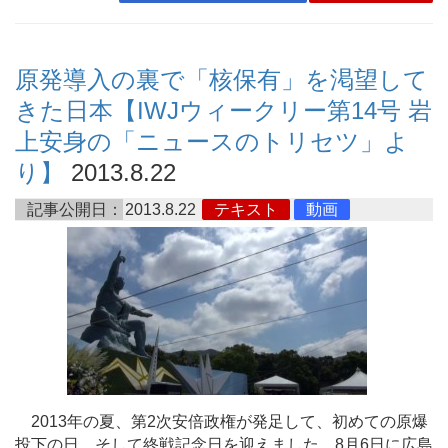
原発導入の裏で「核保有」を渇望して
きた日本【IWJウィークリー第14号 岩
上安身の「ニュースのトリセツ」よ
り】
2013.8.22
記事公開日：
2013.8.22
テキスト
動画
2013年の夏、第2次安倍政権が発足して、初めての原爆
投下の日、そして終戦記念日を迎えました。8月6日に広島