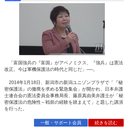
「富国強兵の『富国』がアベノミクス、『強兵』は憲法
改正。今は軍機保護法の時代と同じだ」──。
2014年1月18日、新潟市の新潟ユニゾンプラザで「『秘
密保護法』の撤廃を求める緊急集会」が開かれ、日本弁護
士連合会の憲法委員会事務局長、藤原真由美弁護士が「秘
密保護法の危険性～戦前の経験を踏まえて」と題した講演
を行った。
一般・サポート会員
続きを読む