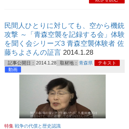
民間人ひとりに対しても、空から機銃
攻撃 ～「青森空襲を記録する会」体験
を聞く会シリーズ3 青森空襲体験者 佐
藤ちよさんの証言
2014.1.28
記事公開日：
2014.1.28
取材地：
青森県
テキスト
動画
特集
戦争の代償と歴史認識