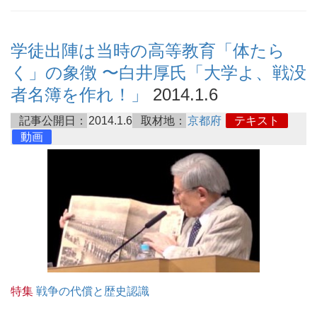
学徒出陣は当時の高等教育「体たら
く」の象徴 〜白井厚氏「大学よ、戦没
者名簿を作れ！」
2014.1.6
記事公開日：
2014.1.6
取材地：
京都府
テキスト
動画
特集
戦争の代償と歴史認識