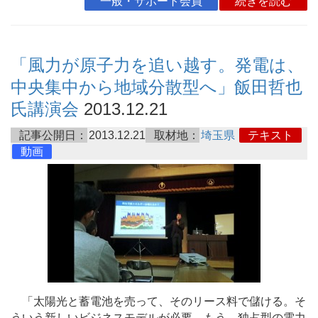
一般・サポート会員
続きを読む
「風力が原子力を追い越す。発電は、
中央集中から地域分散型へ」飯田哲也
氏講演会
2013.12.21
記事公開日：
2013.12.21
取材地：
埼玉県
テキスト
動画
「太陽光と蓄電池を売って、そのリース料で儲ける。そ
ういう新しいビジネスモデルが必要。もう、独占型の電力