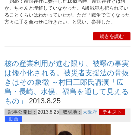
始めて靖国神社に参拝した18歳当時、靖国神社とは何
か、ちゃんと理解していなかった。A級戦犯も祀られてい
ることくらいはわかっていたが、ただ「戦争で亡くなった
方々に手を合わせに行きたい」と思い、参拝した。
続きを読む
核の産業利用が進む限り、被曝の事実
は矮小化される。被災者支援法の骨抜
きはその象徴 ～村田三郎氏講演「広
島・長崎、水俣、福島を通して見える
もの」
2013.8.25
記事公開日：
2013.8.25
取材地：
大阪府
テキスト
動画