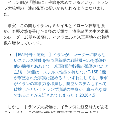
イラン側が「懸命に」停線を求めているという、トラン
プ大統領の一連の発言に疑いがもたれるようになりまし
た。
事実、この間もイランはミサイルとドローン攻撃を強
め、奇襲攻撃を受けた直後の反撃で、湾岸諸国の中の米軍
のレーダー13基を破壊し、イスラエルと米軍基地への着弾
数を増やしています。
【IWJ号外・速報！】イランが、レーダーに映らな
いステルス性能を持つ最新鋭の戦闘機F-35を撃墜!?
他の機種とあわせて、米軍戦闘機9機が撃墜されたと
主張！ 米側は、ステルス性能を持たないF-15E 1機
が撃墜された事実は認める！ いずれにしても、米軍
がイランの軍事力を壊滅し、防空システムもすべて
破壊したというトランプ演説の中身が、真っ赤な嘘
であることが立証されてしまった！ 2026.4.5
しかし、トランプ大統領は、イラン側に航空能力がある
ことよりも、この救出作戦の成功の方にフォーカスし、