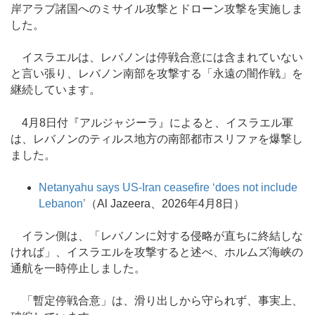
岸アラブ諸国へのミサイル攻撃とドローン攻撃を実施しま
した。
イスラエルは、レバノンは停戦合意には含まれていない
と言い張り、レバノン南部を攻撃する「永遠の闇作戦」を
継続しています。
4月8日付『アルジャジーラ』によると、イスラエル軍
は、レバノンのティルス地方の南部都市スリファを爆撃し
ました。
Netanyahu says US-Iran ceasefire ‘does not include
Lebanon’
（Al Jazeera、2026年4月8日）
イラン側は、「レバノンに対する侵略が直ちに終結しな
ければ」、イスラエルを攻撃すると述べ、ホルムズ海峡の
通航を一時停止しました。
「暫定停戦合意」は、滑り出しから守られず、事実上、