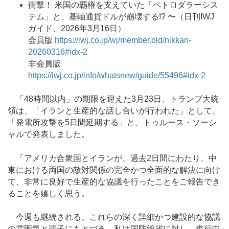
衝撃！ 米国の覇権を支えていた「ペトロダラーシス
テム」と、基軸通貨ドルが崩壊する!? 〜（日刊IWJ
ガイド、2026年3月16日）
会員版
https://iwj.co.jp/wj/member.old/nikkan-
20260316#idx-2
非会員版
https://iwj.co.jp/info/whatsnew/guide/55496#idx-2
「48時間以内」の期限を迎えた3月23日、トランプ大統
領は、「イランと生産的な話し合いが行われた」として、
「発電所攻撃を5日間延期する」と、トゥルース・ソーシ
ャルで発表しました。
「アメリカ合衆国とイランが、過去2日間にわたり、中
東における両国の敵対関係の完全かつ全面的な解決に向け
て、非常に良好で生産的な協議を行ったことをご報告でき
ることを嬉しく思う。
今週も継続される、これらの深く詳細かつ建設的な協議
の雰囲気と調子にもとづき、私は国防総省に対し、進行中