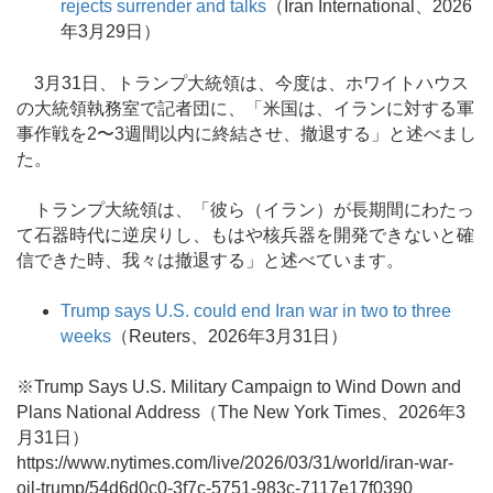
rejects surrender and talks
（Iran International、2026
年3月29日）
3月31日、トランプ大統領は、今度は、ホワイトハウス
の大統領執務室で記者団に、「米国は、イランに対する軍
事作戦を2〜3週間以内に終結させ、撤退する」と述べまし
た。
トランプ大統領は、「彼ら（イラン）が長期間にわたっ
て石器時代に逆戻りし、もはや核兵器を開発できないと確
信できた時、我々は撤退する」と述べています。
Trump says U.S. could end Iran war in two to three
weeks
（Reuters、2026年3月31日）
※Trump Says U.S. Military Campaign to Wind Down and
Plans National Address（The New York Times、2026年3
月31日）
https://www.nytimes.com/live/2026/03/31/world/iran-war-
oil-trump/54d6d0c0-3f7c-5751-983c-7117e17f0390