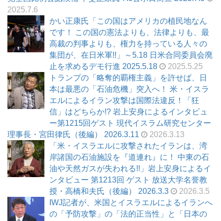
2025.7.6
かい正康氏「この国はアメリカの植民地なん
です！ この国の憲法よりも、法律よりも、最
高裁の判事よりも、権力を持っている人々の
集団が、在日米軍!!」～5.18 日米合同委員会廃
止を求めるデモ行進 2025.5.18
2025.5.25
トランプの「略奪的覇権主義」を許せば、日
本は最悪の「石油危機」突入へ！ 米・イスラ
エルによるイラン攻撃は国際法違反！「狂
信」はどちらか!? 岩上安身によるインタビュ
ー第1215回ゲスト 現代イスラム研究センター
理事長・宮田律氏（後編） 2026.3.11
2026.3.13
「米・イスラエルに攻撃されたイランは、湾
岸諸国の石油施設を『道連れ』に！ 中東の石
油や天然ガスが失われる!!」岩上安身によるイ
ンタビュー 第1213回 ゲスト 放送大学名誉教
授・高橋和夫氏（後編） 2026.3.3
2026.3.5
IWJ記者が、米国とイスラエルによるイランへ
の「予防攻撃」の「法的正当性」と「日本の