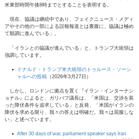
米東部時間午後8時までとすることを表明する。
現在、協議は継続中であり、フェイクニュース・メディ
アやその他の一部による誤報報道とは裏腹に、協議は極め
て順調に進んでいる」。
「イランとの協議が進んでいる」と、トランプ大統領は
強調しています。
ドナルド・トランプ米大統領のトゥルース・ソーシ
ャルへの投稿
（2026年3月27日）
しかし、ロンドンに拠点を置く『イラン・インターナシ
ョナル』によると、ガリバフ議長は、「米国は、交渉を装
った降伏条件を追求している」と反発、「米国がイランの
降伏を求める限り、我々の答えは明確だ。我々は屈服しな
い」と述べています。
After 30 days of war, parliament speaker says Iran