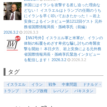
米国にはイランを攻撃する差し迫った理由な
どない！ イスラエルはトランプの任期のうち
にイランを早く叩いておきたかった！～岩上
安身によるインタビュー第1212回ゲスト 元外
務省国際情報局長・孫崎享氏（前編）
2026.3.2
2026.3.3
【IWJ号外】イスラエル軍と米軍が、イランの
体制の転覆をめざす卑劣な騙し討ちの奇襲攻
撃を開始！ 本日夕方、岩上安身による元外務
省国際情報局長・孫崎享氏緊急インタビュー
を配信します！ 2026.3.2
2026.3.2
タグ
イスラエル
イラン
戦争
中東問題
ドナルド・
トランプ
トランプ政権
レバノン
パキスタン