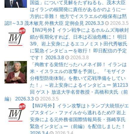
国益」について見解をたずねるも、茂木大臣
はイランの核開発に責任があるかのように一
方的に非難！ 他方でイスラエルの核保有は黙
認!!～3.3 茂木敏充 外務大臣 定例会見 2026.3.3
2026.3.5
【IWJ号外】イラン戦争によるホルムズ海峡封
鎖が長期化すれば、日本は石油危機に！ 明日
3/9、岩上安身によるエコノミスト田代秀敏氏
に緊急インタビューを敢行！ 即日配信の予定
です！ 2026.3.8
2026.3.8
「殉教する覚悟だったハメネイ師！ イランは
米・イスラエルの攻撃を予測し、『モザイク
分権型防衛体制』を敷いて応戦準備をしてい
た！」～岩上安身によるインタビュー 第1213
回 ゲスト 放送大学名誉教授・高橋和夫氏（前
編） 2026.3.3
2026.3.5
【IWJ号外】イラン攻撃はトランプ大統領がエ
プスタイン・ファイルから逃れるため!? 岩上
安身による元外務省国際情報局長・孫崎享氏
緊急インタビュー（前編）を配信しました！
2026.3.4
2026.3.4