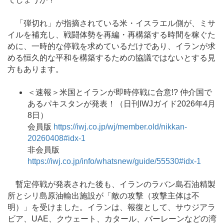
「弾切れ」が指摘されている米・イスラエル側が、ミサ
イルを補充し、戦闘体勢を再編・再構築する時間を稼ぐた
めに、一時的な停戦を求めているだけであり、イランが求
める恒久的な平和を構築するための協議ではないとする見
方もあります。
＜速報＞米国とイランが即時停戦に合意!? 仲介国で
あるパキスタンが発表！（日刊IWJガイド2026年4月
8日）
会員版
https://iwj.co.jp/wj/member.old/nikkan-
20260408#idx-1
非会員版
https://iwj.co.jp/info/whatsnew/guide/55530#idx-1
暫定停戦が発表された後も、イランのラバン島石油精製
所とシリ島原油輸出施設が「敵の攻撃（攻撃主体は不
明）」を受けました。イランは、報復として、サウジアラ
ビア、UAE、クウェート、カタール、バーレーンなどの湾