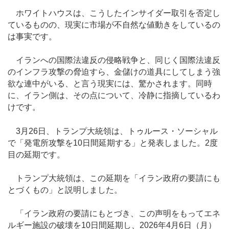
ホワイトハウスは、こうしたインサイダー取引を否定し
ているものの、現実に市場が不自然な値動きをしているの
は事実です。
イランへの国際法違反の侵略戦争と、同じく国際法違反
のインフラ攻撃の脅迫すら、金儲けの道具にしてしまう強
欲な連中がいる、と言う現実には、驚かされます。同時
に、イラン側は、その点について、冷静に指摘しているわ
けです。
3月26日、トランプ大統領は、トゥルース・ソーシャル
で「発電所攻撃を10日間延期する」と発表しました。2度
目の延期です。
トランプ大統領は、この延期を「イラン政府の要請にも
とづくもの」と説明しました。
「イラン政府の要請にもとづき、この声明をもってエネ
ルギー施設の破壊を10日間延期し、2026年4月6日（月）