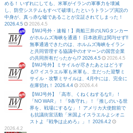
める！ いずれにしても、米軍がイランの軍事力を壊滅
し、防空システムもすべて破壊したというトランプ演説の
中身が、真っ赤な嘘であることが立証されてしまった！
2026.4.5
2026.4.5
【IWJ号外・速報！】商船三井のLNGタンカー
がホルムズ海峡を通過！ 日本政府は関与せず!!
無事通過できたのは、ホルムズ海峡をイラン
と共同管理する協議中のオマーンの国営企業
の共同所有だったから!? 2026.4.5
2026.4.5
【IWJ号外】ミサイルが尽きたあとはどうす
る!? イスラエル軍も米軍も、主だった迎撃ミ
サイル・攻撃ミサイルは、4月中には、完全に
在庫切れ！ 2026.4.4
2026.4.4
【IWJ号外】「高市、くねくねするな!!」！
「NO WAR」！「9条守れ」！「推しのいる世
界を、戦場にするな」！ アメリカ大使館前で
も抗議街宣活動「米国よイスラエルよシオニ
ストよ『戦争は止めろ』」！ 2026.4.2
2026.4.2