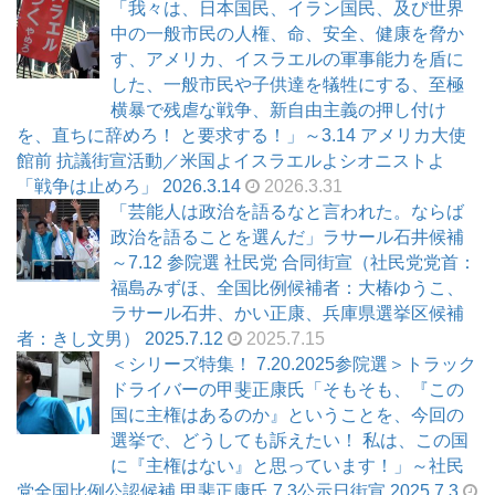
「我々は、日本国民、イラン国民、及び世界
中の一般市民の人権、命、安全、健康を脅か
す、アメリカ、イスラエルの軍事能力を盾に
した、一般市民や子供達を犠牲にする、至極
横暴で残虐な戦争、新自由主義の押し付け
を、直ちに辞めろ！ と要求する！」～3.14 アメリカ大使
館前 抗議街宣活動／米国よイスラエルよシオニストよ
「戦争は止めろ」 2026.3.14
2026.3.31
「芸能人は政治を語るなと言われた。ならば
政治を語ることを選んだ」ラサール石井候補
～7.12 参院選 社民党 合同街宣（社民党党首：
福島みずほ、全国比例候補者：大椿ゆうこ、
ラサール石井、かい正康、兵庫県選挙区候補
者：きし文男） 2025.7.12
2025.7.15
＜シリーズ特集！ 7.20.2025参院選＞トラック
ドライバーの甲斐正康氏「そもそも、『この
国に主権はあるのか』ということを、今回の
選挙で、どうしても訴えたい！ 私は、この国
に『主権はない』と思っています！」～社民
党全国比例公認候補 甲斐正康氏 7.3公示日街宣 2025.7.3