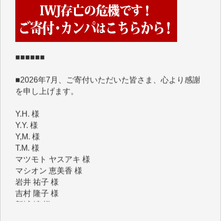
くさんの応援のメッセージが届いています。感謝を込
めて、その一部をここにご紹介いたします。
■■■■■■
■2026年7月、ご寄付いただいた皆さま、心より感謝
を申し上げます。
Y.H. 様
Y.Y. 様
Y,M. 様
T.M. 様
マツモト ヤスアキ 様
マシオン 恵美香 様
岩井 祐子 様
吉村 隆子 様
新城 靖 様
青木 要 様
T.Y. 様
K.O. 様
Y.S. 様