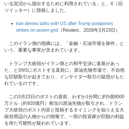
いる泥沼から脱出するために利用されている」と、X（旧
ツイッター）に投稿しました。
Iran denies talks with US after Trump postpones
strikes on power grid
（Reuters、2026年3月23日）
このイラン側の指摘には、「金融・石油市場を操作」と
いう、重要な事実が含まれています。
トランプ大統領がイラン側との和平交渉に進展があっ
た、とSNSにポストする直前に、原油先物市場で、不自然
な巨額取引が起きており、インサイダー取引の疑惑がもた
れているのです。
この3月23日のポストの直前、わずか1分間に約5億8000
万ドル（約920億円）相当の原油先物が取引され、トラン
プ大統領のポスト内容と投稿するタイミングを知りえる大
統領周辺の人物からの情報で、一部の投資家が巨額の利益
を得た可能性が疑われています。