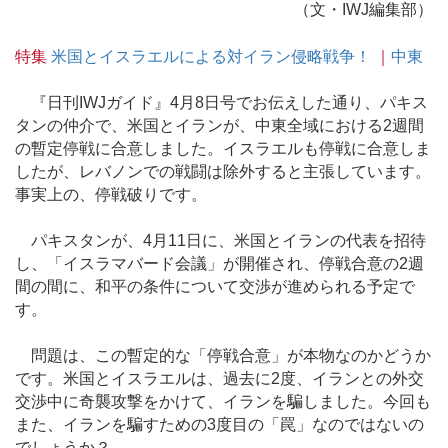
（文・IWJ編集部）
特集
米国とイスラエルによる対イラン侵略戦争！
｜
中東
『日刊IWJガイド』4月8日号でお伝えした通り、パキス
タンの仲介で、米国とイランが、中東全域における2週間
の暫定停戦に合意しました。イスラエルも停戦に合意しま
したが、レバノンでの戦闘は除外すると主張しています。
事実上の、停戦破りです。
パキスタンが、4月11日に、米国とイランの代表を招待
し、「イスラマバード会議」が開催され、停戦合意の2週
間の間に、和平の条件について交渉が進められる予定で
す。
問題は、この暫定的な「停戦合意」が本物なのかどうか
です。米国とイスラエルは、過去に2度、イランとの外交
交渉中に奇襲攻撃をかけて、イランを騙しました。今回も
また、イランを騙すための3度目の「罠」なのではないの
でしょうか？