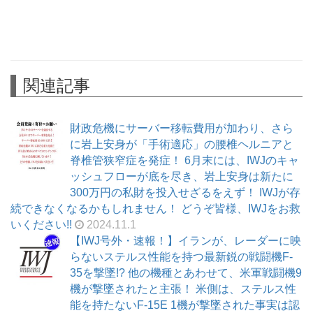
関連記事
財政危機にサーバー移転費用が加わり、さら
に岩上安身が「手術適応」の腰椎ヘルニアと
脊椎管狭窄症を発症！ 6月末には、IWJのキャ
ッシュフローが底を尽き、岩上安身は新たに
300万円の私財を投入せざるをえず！ IWJが存
続できなくなるかもしれません！ どうぞ皆様、IWJをお救
いください!!
2024.11.1
【IWJ号外・速報！】イランが、レーダーに映
らないステルス性能を持つ最新鋭の戦闘機F-
35を撃墜!? 他の機種とあわせて、米軍戦闘機9
機が撃墜されたと主張！ 米側は、ステルス性
能を持たないF-15E 1機が撃墜された事実は認