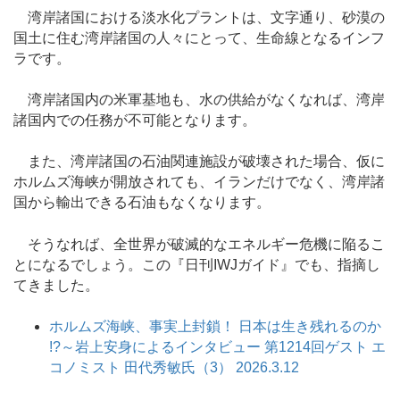
湾岸諸国における淡水化プラントは、文字通り、砂漠の
国土に住む湾岸諸国の人々にとって、生命線となるインフ
ラです。
湾岸諸国内の米軍基地も、水の供給がなくなれば、湾岸
諸国内での任務が不可能となります。
また、湾岸諸国の石油関連施設が破壊された場合、仮に
ホルムズ海峡が開放されても、イランだけでなく、湾岸諸
国から輸出できる石油もなくなります。
そうなれば、全世界が破滅的なエネルギー危機に陥るこ
とになるでしょう。この『日刊IWJガイド』でも、指摘し
てきました。
ホルムズ海峡、事実上封鎖！ 日本は生き残れるのか
!?～岩上安身によるインタビュー 第1214回ゲスト エ
コノミスト 田代秀敏氏（3） 2026.3.12