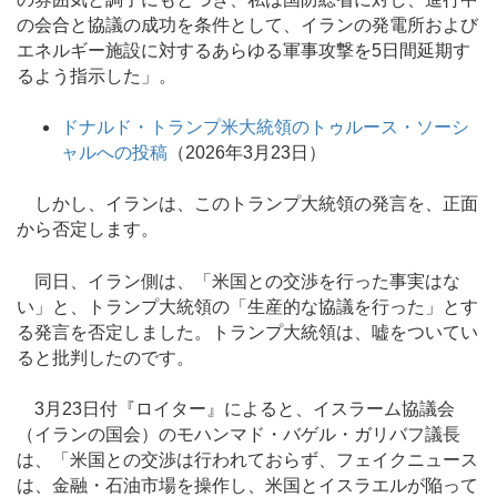
の会合と協議の成功を条件として、イランの発電所および
エネルギー施設に対するあらゆる軍事攻撃を5日間延期す
るよう指示した」。
ドナルド・トランプ米大統領のトゥルース・ソーシ
ャルへの投稿
（2026年3月23日）
しかし、イランは、このトランプ大統領の発言を、正面
から否定します。
同日、イラン側は、「米国との交渉を行った事実はな
い」と、トランプ大統領の「生産的な協議を行った」とす
る発言を否定しました。トランプ大統領は、嘘をついてい
ると批判したのです。
3月23日付『ロイター』によると、イスラーム協議会
（イランの国会）のモハンマド・バゲル・ガリバフ議長
は、「米国との交渉は行われておらず、フェイクニュース
は、金融・石油市場を操作し、米国とイスラエルが陥って