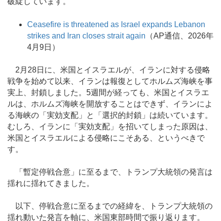
破綻しています。
Ceasefire is threatened as Israel expands Lebanon
strikes and Iran closes strait again
（AP通信、2026年
4月9日）
2月28日に、米国とイスラエルが、イランに対する侵略
戦争を始めて以来、イランは報復としてホルムズ海峡を事
実上、封鎖しました。5週間が経っても、米国とイスラエ
ルは、ホルムズ海峡を開放することはできず、イランによ
る海峡の「実効支配」と「選択的封鎖」は続いています。
むしろ、イランに「実効支配」を招いてしまった原因は、
米国とイスラエルによる侵略にこそある、というべきで
す。
「暫定停戦合意」に至るまで、トランプ大統領の発言は
揺れに揺れてきました。
以下、停戦合意に至るまでの経緯を、トランプ大統領の
揺れ動いた発言を軸に、米国東部時間で振り返ります。