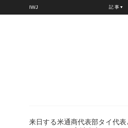
IWJ
記 事
来日する米通商代表部タイ代表と