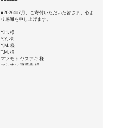
り感謝を申し上げます。
Y.H. 様
Y.Y. 様
Y,M. 様
T.M. 様
マツモト ヤスアキ 様
マシオン 恵美香 様
岩井 祐子 様
吉村 隆子 様
新城 靖 様
青木 要 様
T.Y. 様
K.O. 様
Y.S. 様
Y.N. 様
y.m. 様
R.N. 様
J.M. 様