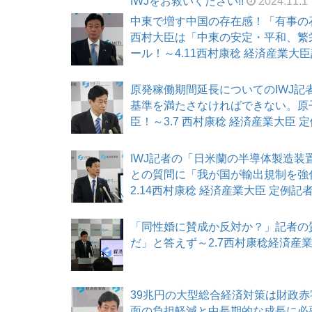
IWJをお救いください!!
2024.11.1
中東で増す中国の存在感！「有事の
西村大臣は「中東の安定・平和、繁
ール！～4.11西村康稔 経済産業大臣記者
原発稼働期間延長についてのIWJ
基準を満たさなければできない。原
臣！～3.7 西村康稔 経済産業大臣 定例
IWJ記者の「日米蘭の半導体製造
との質問に「我が国が輸出規制を強
2.14西村康稔 経済産業大臣 定例記者会見
「同性婚に賛成か反対か？」記者の
だ」と答えず～2.7西村康稔経済産業大臣
39兆円の大型総合経済対策は財政赤
面の負担軽減と中長期的な成長に必要