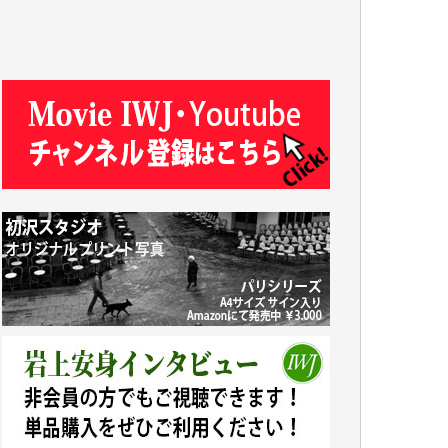
T.N. 様
Y.T. 様
T.K. 様
ASAKO TAKAESU 様
マシオン恵美香 様
平野智生 様
山本賢二 様
吉住俊昭 様
徳山匡 様
金 盛起 様
塩川 晃平 様
松本益美 様
井出 隆太 様
及川昭男 様
岩井祐子 様
藤田英之 様
藤岡比左志 様
井出 隆太 様
小池説夫 様
アオキカナメ 様