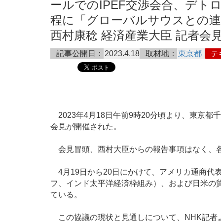
ールでのIPEF交渉会合、デト
程に「グローバルサウスとの連携
西村康稔 経済産業大臣 記者会見 20
記事公開日：
2023.4.18
取材地：
東京都
テ
2023年4月18日午前9時20分頃より、東京
会見が開催された。
会見冒頭、西村大臣からの報告事項はなく、各
4月19日から20日にかけて、アメリカ通商代表
フ、インド太平洋経済枠組み）、および日米の
ている。
この協議の現状と見通しについて、NHK記者