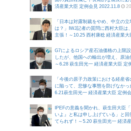
済産業大臣 定例会見 2022.11.8
20
「日本は対露制裁をやめ、中立の立
は？」IWJ記者の質問に西村大臣
主張！～10.25 西村康稔 経済産業大臣 
G7によるロシア産石油価格の上限
したが、他国への輸出が増え、原油
～6.28 萩生田光一 経済産業大臣 定例会見
「今後の原子力政策における経産省
に陥って、悲惨な事態を防げなかっ
6.21萩生田光一 経済産業大臣 定例会見 
IPEFの意義を聞かれ、萩生田大臣
いよ』と私は申し上げている」と回答
てられず！～5.20 萩生田光一 経済産業