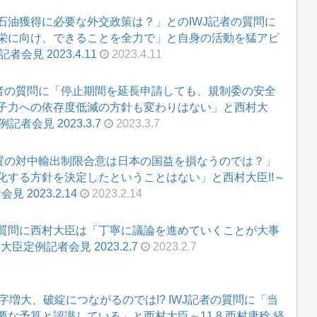
石油獲得に必要な外交政策は？」とのIWJ記者の質問に
栄に向け、できることを全力で」と自身の活動を猛アピ
会見 2023.4.11
2023.4.11
記者の質問に「停止期間を延長申請しても、規制委の安全
子力への依存度低減の方針も変わりはない」と西村大
記者会見 2023.3.7
2023.3.7
装置の対中輸出制限合意は日本の国益を損なうのでは？」
化する方針を決定したということはない」と西村大臣!!～
 2023.2.14
2023.2.14
質問に西村大臣は「丁寧に議論を進めていくことが大事
定例記者会見 2023.2.7
2023.2.7
字増大、破綻につながるのでは!? IWJ記者の質問に「当
な予算と認識している」と西村大臣～11.8 西村康稔 経