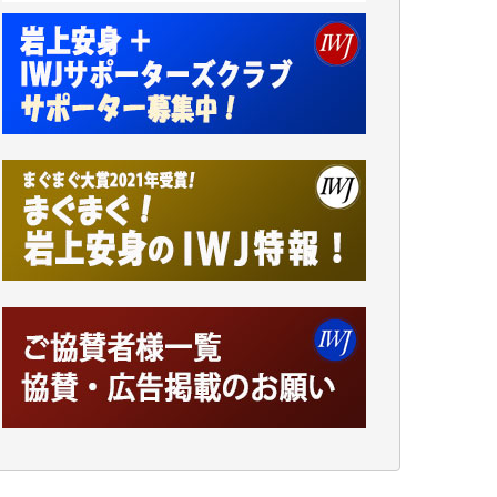
諸般の事情によりIWJ会費払えず今は非会員
です。市民側に立つ講演会にIWJのカメラマ
ンをよく拝見しております。コンテンツが失
われるのはあまりにもったいない。少しでも
お役立てください。（H.O.様）
今日、僅かですがカンパしました。（T.M.
様）
今日、僅かですがカンパしました。IWJの危
機を乗り切るには到底及ばない額ですが病気
の妻を抱えている私にとっては精一杯のカン
パです。
かねてよりIWJが発してきた膨大な取材記事
や解説記事、そして各界の方々とのインタビ
ューは大袈裟ではなく、極めて重要な知的財
産だと思っています。
Windows7の頃はIWJの動画もRealPlayerで録