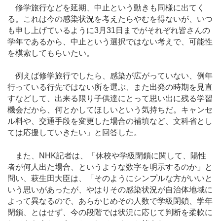
修学旅行などを延期、中止という動きも同様に出てく
る。これは今の感染状況を考えたらやむを得ないが、いつ
も申し上げているように3月31日までがそれぞれ皆さんの
学年であるから、中止という選択ではない考えで、可能性
を模索してもらいたい。
例えば修学旅行でしたら、感染が広がっていない、例年
行っている行先ではない所を選ぶ、また出発の時期を見直
すなどして、出来る限り子供達にとって思い出に残る学習
機会だから、何とかしてほしいという気持ちだ。キャンセ
ル料や、交通手段を変更した場合の補填など、文科省とし
ては応援していきたい」と回答した。
また、NHK記者は、「休校や学級閉鎖に関して、陽性
者が何人出た場合、というような数字を明示するのか」と
問い、萩生田大臣は、「そのようにシンプルな方がいいと
いう思いがあったが、やはりその感染状況が自治体地域に
よって異なるので、あらかじめその人数で学級閉鎖、学年
閉鎖、とはせず、今の段階では状況に応じて判断を柔軟に