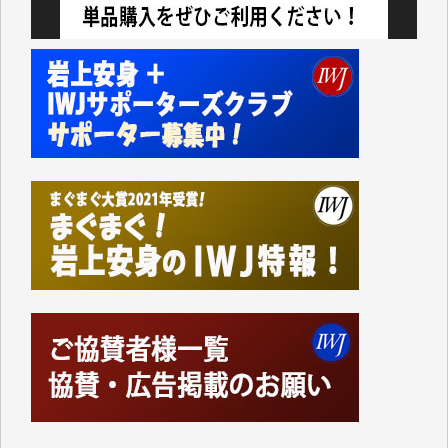
Windows7の頃はIWJの動画もRealPlayerで録画でき
て、かなりの動画をDVDに焼きこんで保存していま
した。
しかし、それが出来なくなって以降はExcelなどを使
ってハイパーリンクを張り、重要と思われる記事にい
つでも簡単にアクセスできるようにして来ました。し
かし、それができるのもコンテンツがサーバーに保存
されているからこそのことであり、そのサーバーが使
えなくなってしまえば二度と視ることが出来なくなっ
てしまいます。
「何とかしなければ、何とかしてほしい。」と思いな
がらも前述した事情でどうにもならない自分の非力に
歯ぎしりするばかりです。（T.M.様）
いつもまともな報道、ありがとうございます。（新城
靖 様）