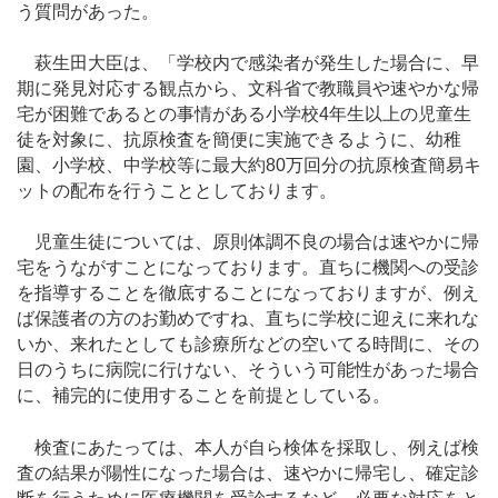
う質問があった。
萩生田大臣は、「学校内で感染者が発生した場合に、早
期に発見対応する観点から、文科省で教職員や速やかな帰
宅が困難であるとの事情がある小学校4年生以上の児童生
徒を対象に、抗原検査を簡便に実施できるように、幼稚
園、小学校、中学校等に最大約80万回分の抗原検査簡易キ
ットの配布を行うこととしております。
児童生徒については、原則体調不良の場合は速やかに帰
宅をうながすことになっております。直ちに機関への受診
を指導することを徹底することになっておりますが、例え
ば保護者の方のお勤めですね、直ちに学校に迎えに来れな
いか、来れたとしても診療所などの空いてる時間に、その
日のうちに病院に行けない、そういう可能性があった場合
に、補完的に使用することを前提としている。
検査にあたっては、本人が自ら検体を採取し、例えば検
査の結果が陽性になった場合は、速やかに帰宅し、確定診