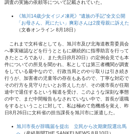
調査の実施の依頼等について記載されていた。
《旭川14歳少女イジメ凍死》“遺族の手記”全文公開
「お母さん、死にたい」爽彩さんは2度母親に訴えた
（文春オンライン 8月18日）
これまで文科省としても、旭川市及び北海道教育委員会
へ事実確認などを行うとともに継続的に指導助言を行って
きたところであり、また先日(8月20日）の定例会見でも本
件についての所見を聞かれ、私としては第三者機関が調査
をしている最中なので、行政当局とのやり取りは引き続き
行うが、加害者の児童等の存在もあるので、丁寧な対応で
その行方を見守りたいとお答えしたが、その後市長が任期
途中で退任するという報道を受け、このような深刻な事態
の中で、まだ中間報告もなされていない中で、首長が退職
をするということに対して、私は極めて危機感を覚え、昨
日8月26日に文科省の担当課長を旭川市に派遣した。
旭川市長が辞職届を提出 立民から次期衆院選出馬
へ
（産経新聞THE SANKEI NEWS 8月10日）