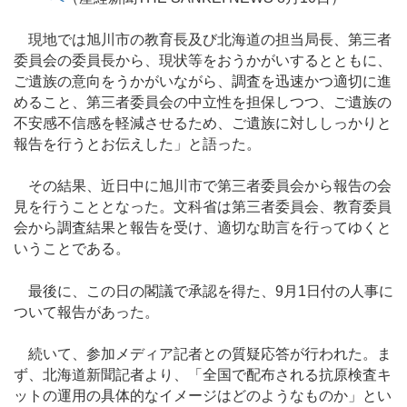
現地では旭川市の教育長及び北海道の担当局長、第三者
委員会の委員長から、現状等をおうかがいするとともに、
ご遺族の意向をうかがいながら、調査を迅速かつ適切に進
めること、第三者委員会の中立性を担保しつつ、ご遺族の
不安感不信感を軽減させるため、ご遺族に対ししっかりと
報告を行うとお伝えした」と語った。
その結果、近日中に旭川市で第三者委員会から報告の会
見を行うこととなった。文科省は第三者委員会、教育委員
会から調査結果と報告を受け、適切な助言を行ってゆくと
いうことである。
最後に、この日の閣議で承認を得た、9月1日付の人事に
ついて報告があった。
続いて、参加メディア記者との質疑応答が行われた。ま
ず、北海道新聞記者より、「全国で配布される抗原検査キ
ットの運用の具体的なイメージはどのようなものか」とい