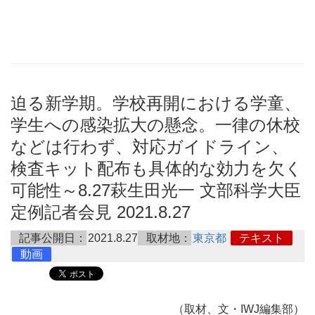
迫る新学期。学校再開における学童、
学生への感染拡大の懸念。一律の休校
などは行わず、対応ガイドライン、
検査キット配布も具体的な効力を欠く
可能性～8.27萩生田光一 文部科学大臣
定例記者会見 2021.8.27
記事公開日：
2021.8.27
取材地：
東京都
テキスト
動画
（取材、文・IWJ編集部）