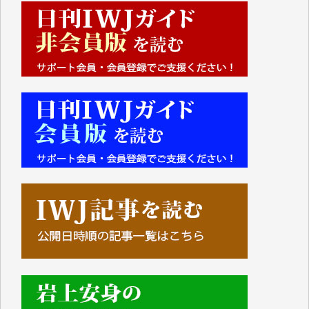
■■■■■■