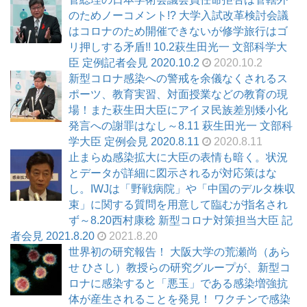
のためノーコメント!? 大学入試改革検討会議
はコロナのため開催できないが修学旅行はゴ
リ押しする矛盾!! 10.2萩生田光一 文部科学大
臣 定例記者会見 2020.10.2
2020.10.2
新型コロナ感染への警戒を余儀なくされるス
ポーツ、教育実習、対面授業などの教育の現
場！また萩生田大臣にアイヌ民族差別矮小化
発言への謝罪はなし～8.11 萩生田光一 文部科
学大臣 定例会見 2020.8.11
2020.8.11
止まらぬ感染拡大に大臣の表情も暗く。状況
とデータが詳細に図示されるが対応策はな
し。IWJは「野戦病院」や「中国のデルタ株収
束」に関する質問を用意して臨むが指名され
ず～8.20西村康稔 新型コロナ対策担当大臣 記
者会見 2021.8.20
2021.8.20
世界初の研究報告！ 大阪大学の荒瀬尚（あら
せ ひさし）教授らの研究グループが、新型コ
ロナに感染すると「悪玉」である感染増強抗
体が産生されることを発見！ ワクチンで感染