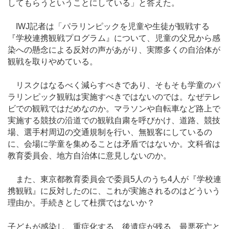
してもらうということにしている」と答えた。
IWJ記者は「パラリンピックを児童や生徒が観戦する
『学校連携観戦プログラム』について、児童の父兄から感
染への懸念による反対の声があがり、実際多くの自治体が
観戦を取りやめている。
リスクはなるべく減らすべきであり、そもそも学童のパ
ラリンピック観戦は実施すべきではないのでは。なぜテレ
ビでの観戦ではだめなのか。マラソンや自転車など路上で
実施する競技の沿道での観戦自粛を呼びかけ、道路、競技
場、選手村周辺の交通規制を行い、無観客にしているの
に、会場に学童を集めることは矛盾ではないか。文科省は
教育委員会、地方自治体に意見しないのか。
また、東京都教育委員会で委員5人のうち4人が『学校連
携観戦』に反対したのに、これが実施されるのはどういう
理由か。手続きとして杜撰ではないか？
子どもが感染し、重症化する、後遺症が残る、最悪死亡と