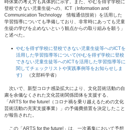
時休業の考え方も具体的に示す。また、やむを得ず学校に
登校できない児童生徒への、ICT（Information and
Communication Technology 情報通信技術）を活用した
学習指導についても準備しており、非常時にあっても児童
生徒の学びを止めないという観点からの取り組みを願う」
と述べた。
やむを得ず学校に登校できない児童生徒等へのICTを
活用した学習指導等について(やむを得ず学校に登校
できない児童生徒等へのICTを活用した学習指導等に
関してチェックリストや実践事例等をお知らせしま
す)
（文部科学省）
次いで、新型コロナ感染拡大により、文化芸術活動の自
粛を余儀なくされた文化芸術関係団体を支援する、
「ARTS for the future!（コロナ禍を乗り越えるための文化
芸術活動の充実支援事業）」の予備費措置を決定したこと
が報告された。
この「ARTS for the future!」は、一次募集において予想