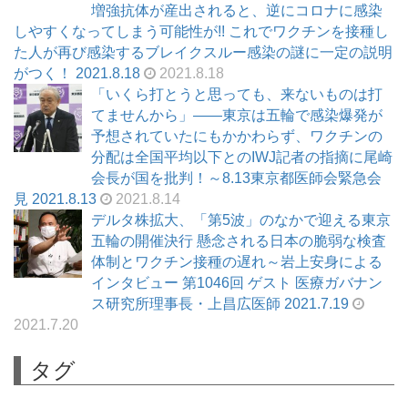
増強抗体が産出されると、逆にコロナに感染
しやすくなってしまう可能性が!! これでワクチンを接種し
た人が再び感染するブレイクスルー感染の謎に一定の説明
がつく！ 2021.8.18
2021.8.18
「いくら打とうと思っても、来ないものは打
てませんから」――東京は五輪で感染爆発が
予想されていたにもかかわらず、ワクチンの
分配は全国平均以下とのIWJ記者の指摘に尾崎
会長が国を批判！～8.13東京都医師会緊急会
見 2021.8.13
2021.8.14
デルタ株拡大、「第5波」のなかで迎える東京
五輪の開催決行 懸念される日本の脆弱な検査
体制とワクチン接種の遅れ～岩上安身による
インタビュー 第1046回 ゲスト 医療ガバナン
ス研究所理事長・上昌広医師 2021.7.19
2021.7.20
タグ