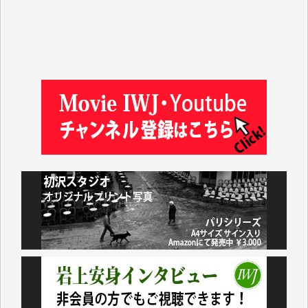
岩井祐子 様
藤田英之 様
藤岡比左志 様
井出 隆太 様
小池説夫 様
アオキカナメ 様
諸般の事情によりIWJ会費払えず今は非会員です。市
民側に立つ講演会にIWJのカメラマンをよく拝見して
おります。コンテンツが失われるのはあまりにもった
いない。少しでもお役立てください。（H.O.様）
今日、僅かですがカンパしました。（T.M.様）
今日、僅かですがカンパしました。IWJの危機を乗り
切るには到底及ばない額ですが病気の妻を抱えている
私にとっては精一杯のカンパです。
かねてよりIWJが発してきた膨大な取材記事や解説記
事、そして各界の方々とのインタビューは大袈裟では
なく、極めて重要な知的財産だと思っています。