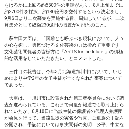
をはるかに上回る約5300件の申請があり、8月上旬までに
約2700件を採択、約180億円を交付するという決定をし、
9月6日より二次募集を実施する旨、周知しているが、二次
募集分として総額230億円の措置が可能とのこと。
萩生田大臣は、「国難とも呼ぶべき現状において、人々
の心を癒し、勇気づける文化芸術の力は極めて重要です。
文化芸術関係者の皆様方に『ARTS for the future!』の積極
的な活用をしていただきたい」とコメントした。
三件目の報告は、今年3月北海道旭川市において、いじ
めにより中学2年の女子生徒が亡くなられた事案について
であった。
大臣は、「旭川市に設置された第三者委員会において調
査が進められている。これまで何度か報道でも取り上げら
れていたが、8月18日に当該生徒の保護者の代理人弁護団
が会見を行って、当該生徒の実名や写真、ご遺族の手記を
公開され、手記においては事実関係の究明、公平、中立な