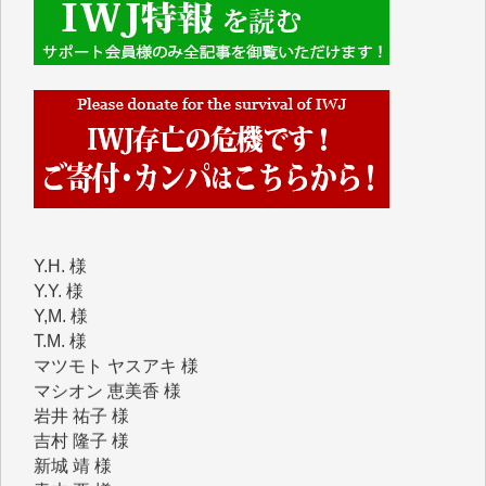
IWJには、ご寄付・カンパをいただいた方々より、た
くさんの応援のメッセージが届いています。感謝を込
めて、その一部をここにご紹介いたします。
■■■■■■
■2026年7月、ご寄付いただいた皆さま、心より感謝
を申し上げます。
Y.H. 様
Y.Y. 様
Y,M. 様
T.M. 様
マツモト ヤスアキ 様
マシオン 恵美香 様
岩井 祐子 様
吉村 隆子 様
新城 靖 様
青木 要 様
T.Y. 様
K.O. 様