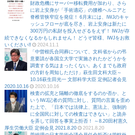
財政危機にサーバー移転費用が加わり、さら
に岩上安身が「手術適応」の腰椎ヘルニアと
脊椎管狭窄症を発症！ 6月末には、IWJのキャ
ッシュフローが底を尽き、岩上安身は新たに
300万円の私財を投入せざるをえず！ IWJが存
続できなくなるかもしれません！ どうぞ皆様、IWJをお救
いください!!
2024.11.1
「中曽根氏合同葬について、文科省からの弔
意要請が各国立大学で実施されたかどうかを
調査する気はまったくない。あくまでも政府
の方針を周知しただけ」萩生田文科大臣～
10.16萩生田光一 文部科学大臣 定例記者会見
2020.10.16
2020.10.16
検査の拡充と隔離の徹底をするのか否か、と
いうIWJ記者の質問に対し、質問の言葉を歪め
た上で、「日本では法律上、憲法上、強制的
に全国民に対しての検査はできない」と詭弁
を弄して回答を事実上拒否！ ～8.20田村憲久
厚生労働大臣 定例会見 2021.8.20
2021.8.20
菅総理の日本学術会議会員任命拒否は管轄外