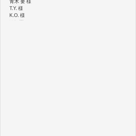
Y.S. 様
Y.N. 様
y.m. 様
R.N. 様
J.M. 様
T.N. 様
Y.T. 様
T.K. 様
ASAKO TAKAESU 様
マシオン恵美香 様
平野智生 様
山本賢二 様
吉住俊昭 様
徳山匡 様
金 盛起 様
塩川 晃平 様
松本益美 様
井出 隆太 様
及川昭男 様