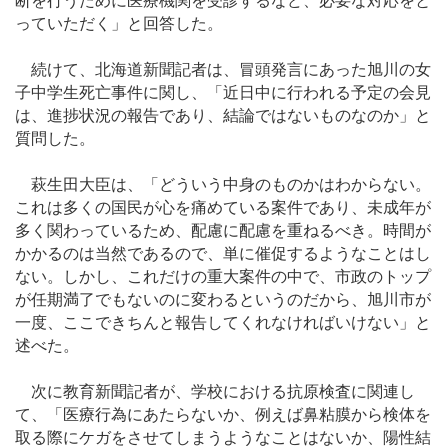
断を行うために医療機関を受診するなど、必要な対応をと
っていただく」と回答した。
続けて、北海道新聞記者は、冒頭発言にあった旭川の女
子中学生死亡事件に関し、「近日中に行われる予定の会見
は、進捗状況の報告であり、結論ではないものなのか」と
質問した。
萩生田大臣は、「どういう中身のものかはわからない。
これは多くの国民が心を痛めている案件であり、未成年が
多く関わっているため、配慮に配慮を重ねるべき。時間が
かかるのは当然であるので、単に催促するようなことはし
ない。しかし、これだけの重大案件の中で、市政のトップ
が任期満了でもないのに変わるというのだから、旭川市が
一度、ここできちんと報告してくれなければいけない」と
述べた。
次に教育新聞記者が、学校における抗原検査に関連し
て、「医療行為にあたらないか、例えば鼻粘膜から検体を
取る際にケガをさせてしまうようなことはないか、陽性結