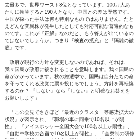
去最多で、世界ワースト8位となっています。100万人あ
たりに換算すると190人となり、中国との差は歴然です。
中国が採った手法は何も特別なものではありません。たと
えどんな変異株が発生したとしても対応可能な普遍的なも
のです。これが『正解』なのだと、もう答えが出ているの
ではないでしょうか。つまり『検査の拡充』と『隔離の徹
底』です。
政府が現行の方針を変更しないのであれば、それは、
我々国民が政府に殺されることを意味します。我々国民の
命がかかっています。秋の総選挙で、国民は自分たちの命
を守ってくれる政党に票を投じるでしょう。方針を再転換
するのか？ 『しない』なら『しない』と明確なお答えを
お願いします」
「この会見でさきほど『最近のクラスター等感染拡大の
状況』が図示され、『職場の車に同乗で10名以上が陽
性』、『アイスホッケー全国大会で100名以上が陽性』、
『自動車学校の合宿で10名以上が陽性』、『全寮制の研修