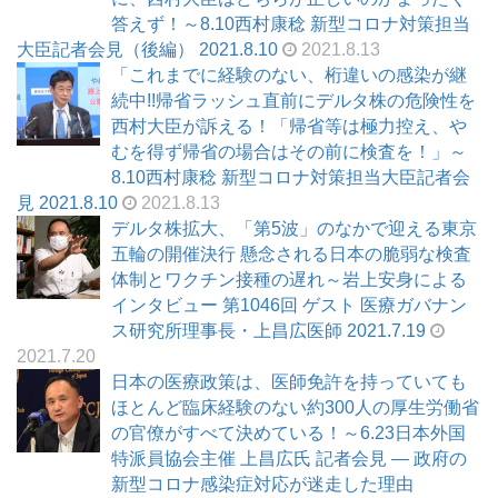
答えず！～8.10西村康稔 新型コロナ対策担当
大臣記者会見（後編） 2021.8.10
2021.8.13
「これまでに経験のない、桁違いの感染が継
続中!!帰省ラッシュ直前にデルタ株の危険性を
西村大臣が訴える！「帰省等は極力控え、や
むを得ず帰省の場合はその前に検査を！」～
8.10西村康稔 新型コロナ対策担当大臣記者会
見 2021.8.10
2021.8.13
デルタ株拡大、「第5波」のなかで迎える東京
五輪の開催決行 懸念される日本の脆弱な検査
体制とワクチン接種の遅れ～岩上安身による
インタビュー 第1046回 ゲスト 医療ガバナン
ス研究所理事長・上昌広医師 2021.7.19
2021.7.20
日本の医療政策は、医師免許を持っていても
ほとんど臨床経験のない約300人の厚生労働省
の官僚がすべて決めている！～6.23日本外国
特派員協会主催 上昌広氏 記者会見 ― 政府の
新型コロナ感染症対応が迷走した理由