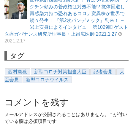
クチン頼みの菅政権は対処不能!? 抗体回避し
再感染力持つ恐れあるコロナ変異株が世界で
続々発生！ 『第2次パンデミック』到来！ ～
岩上安身によるインタビュー 第1029回 ゲスト
医療ガバナンス研究所理事長・上昌広医師 2021.1.27
2021.2.17
タグ
西村康稔
新型コロナ対策担当大臣
記者会見
大
臣会見
新型コロナウイルス
コメントを残す
メールアドレスが公開されることはありません。
*
が付い
ている欄は必須項目です