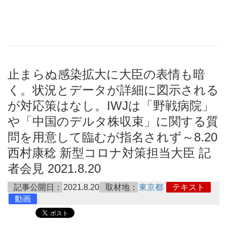
止まらぬ感染拡大に大臣の表情も暗
く。状況とデータが詳細に図示される
が対応策はなし。IWJは「野戦病院」
や「中国のデルタ株収束」に関する質
問を用意して臨むが指名されず～8.20
西村康稔 新型コロナ対策担当大臣 記
者会見 2021.8.20
記事公開日：
2021.8.20
取材地：
東京都
テキスト
動画