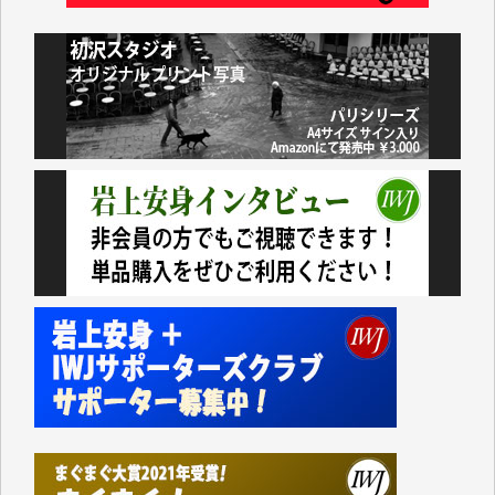
諸般の事情によりIWJ会費払えず今は非会員です。市
民側に立つ講演会にIWJのカメラマンをよく拝見して
おります。コンテンツが失われるのはあまりにもった
いない。少しでもお役立てください。（H.O.様）
今日、僅かですがカンパしました。（T.M.様）
今日、僅かですがカンパしました。IWJの危機を乗り
切るには到底及ばない額ですが病気の妻を抱えている
私にとっては精一杯のカンパです。
かねてよりIWJが発してきた膨大な取材記事や解説記
事、そして各界の方々とのインタビューは大袈裟では
なく、極めて重要な知的財産だと思っています。
Windows7の頃はIWJの動画もRealPlayerで録画でき
て、かなりの動画をDVDに焼きこんで保存していま
した。
しかし、それが出来なくなって以降はExcelなどを使
ってハイパーリンクを張り、重要と思われる記事にい