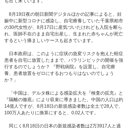
も出て来ています。
8月19日夜の朝日新聞デジタルほかの記事によると、妊
娠中に新型コロナに感染し、自宅療養していた千葉県柏市
の30代女性が、8月17日に産気づいたけれども入院を断ら
れ、医師不在のまま自宅出産し、生まれた赤ちゃんが死亡
するという痛ましいケースも起きています。
日本政府は、このように症状の急変リスクを抱えた軽症
患者を自宅に放置したままで、パラリンピックの開催を強
行するのでしょうか？ 『野戦病院』を設置し、自宅療
養、患者放置をゼロにするおつもりはないのでしょう
か？」
「中国は、デルタ株による感染拡大を『検査の拡充』と
『隔離の徹底』により収束に導きました。中国の人口は約
14億人ですが、8月18日の新規感染者数は全土で28人で、
100万人あたりに換算にすると、0.02人です。
同じく8月18日の日本の新規感染者数は2万3917人と過