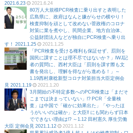
2021.6.23
2021.6.24
80万人大規模PCR検査に乗り出すと表明した
広島県に、政府はなんと嫌がらせの横やり！
検査抑制を頑として改めない菅政権のコロナ
対策に業を煮やし、民間企業、地方自治体、
公益財団法人などが独自にPCR検査へ乗り出
す！ 2021.1.25
2021.1.25
「PCR検査を受ける権利も保証せず、罰則を
国民に課すことは理不尽ではないか？」IWJ記
者の質問に、西村大臣は「罰則を課す際も文
書を発出し、理解を得ながら進める！」～
1.19西村康稔新型コロナ対策担当大臣定例会
見 2021.1.19
2021.1.20
3月開始の不特定多数へのPCR検査は「まだそ
こまでは決まっていない」!? PCR「全量検
査」は中国で「確かに効果出た」「やったほ
うがいいのは確か」と大臣!! にも関わらず日本
でできない理由は!? ～1.12 田村憲久 厚生労働
大臣 定例会見 2021.1.12
2021.1.12
世界累計感染者1億人超！ もはや検査抑制・ワ