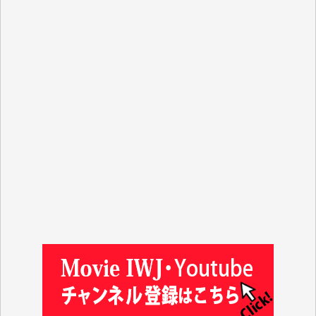
T.N. 様
Y.T. 様
T.K. 様
ASAKO TAKAESU 様
マシオン恵美香 様
平野智生 様
山本賢二 様
吉住俊昭 様
徳山匡 様
金 盛起 様
塩川 晃平 様
松本益美 様
井出 隆太 様
及川昭男 様
岩井祐子 様
藤田英之 様
藤岡比左志 様
井出 隆太 様
小池説夫 様
アオキカナメ 様