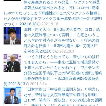
体が産生されることを発見！ ワクチンで感染
増強抗体が産出されると、逆にコロナに感染
しやすくなってしまう可能性が!! これでワクチンを接種し
た人が再び感染するブレイクスルー感染の謎に一定の説明
がつく！ 2021.8.18
2021.8.18
田村・厚労大臣、8月3日の会見で、コロナ感
染の入院制限について言明！「在宅というこ
とも含めて対応せざるを得ない」と従来の政
府方針を転換！～8.3田村憲久 厚生労働大臣
定例会見 2021.8.3
2021.8.3
「いくら打とうと思っても、来ないものは打
てませんから」――東京は五輪で感染爆発が
予想されていたにもかかわらず、ワクチンの
分配は全国平均以下とのIWJ記者の指摘に尾崎
会長が国を批判！～8.13東京都医師会緊急会
見 2021.8.13
2021.8.14
「田村大臣は『中等症は原則入院』と明言し
たが、菅総理は入院制限発言の撤回を明確に
はせず、閣内不一致状態」とのIWJ記者の質問
に、西村大臣はどちらが正しいのかまったく