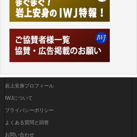
つでも簡単にアクセスできるようにして来ました。し
かし、それができるのもコンテンツがサーバーに保存
されているからこそのことであり、そのサーバーが使
えなくなってしまえば二度と視ることが出来なくなっ
てしまいます。
「何とかしなければ、何とかしてほしい。」と思いな
がらも前述した事情でどうにもならない自分の非力に
歯ぎしりするばかりです。（T.M.様）
いつもまともな報道、ありがとうございます。（新城
靖 様）
岩上安身プロフィール
IWJについて
プライバシーポリシー
よくある質問と回答
お問い合わせ