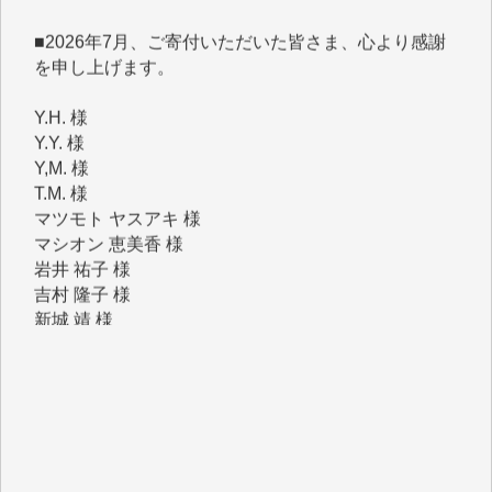
を申し上げます。
Y.H. 様
Y.Y. 様
Y,M. 様
T.M. 様
マツモト ヤスアキ 様
マシオン 恵美香 様
岩井 祐子 様
吉村 隆子 様
新城 靖 様
青木 要 様
T.Y. 様
K.O. 様
Y.S. 様
Y.N. 様
y.m. 様
R.N. 様
J.M. 様