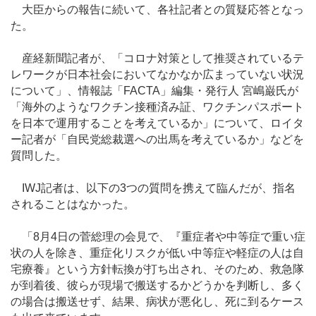
大臣からの報告に続いて、各社記者との質疑応答となっ
た。
産経新聞記者が、「コロナ対策として推奨されているテ
レワークが日本社会においてなかなか広まっていない状況
について」、情報誌「FACTA」編集・発行人 宮嶋巌氏が
「海外のようなワクチン接種済み証、ワクチンパスポート
を日本で運用することを考えているか」について、ロイタ
ー記者が「自民党総裁選への出馬を考えているか」などを
質問した。
IWJ記者は、以下の3つの質問を携えて臨んだが、指名
されることはなかった。
「8月4日の菅総理の会見で、『重症者や中等症で重い症
状の人を除き、重症化リスクが低い中等症や軽症の人は自
宅療養』という方針転換が打ち出され、そのため、救急隊
が到着後、彼らが現場で搬送するかどうかを判断し、多く
の場合は搬送せず、結果、病状が悪化し、死に到るケース