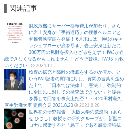
関連記事
財政危機にサーバー移転費用が加わり、さら
に岩上安身が「手術適応」の腰椎ヘルニアと
脊椎管狭窄症を発症！ 6月末には、IWJのキャ
ッシュフローが底を尽き、岩上安身は新たに
300万円の私財を投入せざるをえず！ IWJが存
続できなくなるかもしれません！ どうぞ皆様、IWJをお救
いください!!
2024.11.1
検査の拡充と隔離の徹底をするのか否か、と
いうIWJ記者の質問に対し、質問の言葉を歪め
た上で、「日本では法律上、憲法上、強制的
に全国民に対しての検査はできない」と詭弁
を弄して回答を事実上拒否！ ～8.20田村憲久
厚生労働大臣 定例会見 2021.8.20
2021.8.20
世界初の研究報告！ 大阪大学の荒瀬尚（あら
せ ひさし）教授らの研究グループが、新型コ
ロナに感染すると「悪玉」である感染増強抗