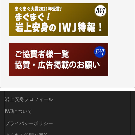
しかし、それが出来なくなって以降はExcelなどを使
ってハイパーリンクを張り、重要と思われる記事にい
つでも簡単にアクセスできるようにして来ました。し
かし、それができるのもコンテンツがサーバーに保存
されているからこそのことであり、そのサーバーが使
えなくなってしまえば二度と視ることが出来なくなっ
てしまいます。
「何とかしなければ、何とかしてほしい。」と思いな
がらも前述した事情でどうにもならない自分の非力に
歯ぎしりするばかりです。（T.M.様）
いつもまともな報道、ありがとうございます。（新城
靖 様）
岩上安身プロフィール
IWJについて
プライバシーポリシー