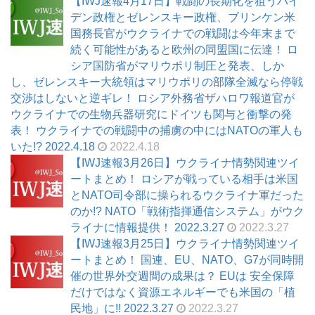
【IWJ速報4月17日】戦闘の長期化を狙うバイ
デン政権とゼレンスキー政権、ブリンケン米
国務長官がウクライナでの戦闘は今年末まで
続く可能性があると欧州の同盟国に伝達！ ロ
シア国防省がマリウポリ制圧と発表、しか
し、ゼレンスキー大統領はマリウポリの部隊全滅なら停戦
交渉はしないと逆ギレ！ ロシア外務省ザハロワ報道官が
ウクライナでの生物兵器研究にドイツも関与と衝撃の発
表！ ウクライナでの戦闘中の捕虜の中にはNATOの軍人も
いた!? 2022.4.18
2022.4.18
【IWJ速報3月26日】ウクライナ情勢関連ツイ
ートまとめ！ ロシアが戦っている相手は米国
とNATO司令部に操られるウクライナ軍だった
のか!? NATO「戦術指揮通信システム」がウク
ライナに情報提供！ 2022.3.27
2022.3.27
【IWJ速報3月25日】ウクライナ情勢関連ツイ
ートまとめ！ 国連、EU、NATO、G7が同時開
催の世界外交週間の成果は？ EUは 安全保障
だけではなく資源エネルギーでも米国の「植
民地」に!! 2022.3.27
2022.3.27