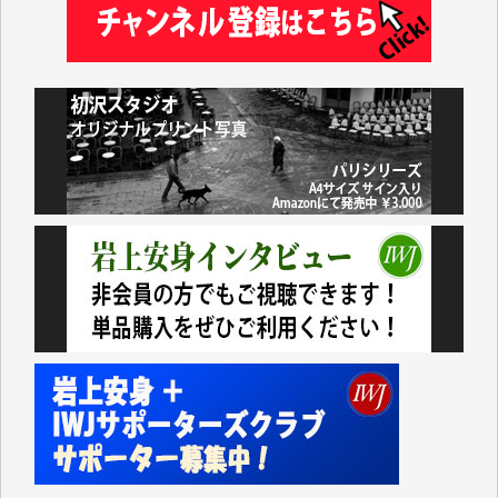
井出 隆太 様
小池説夫 様
アオキカナメ 様
諸般の事情によりIWJ会費払えず今は非会員です。市
民側に立つ講演会にIWJのカメラマンをよく拝見して
おります。コンテンツが失われるのはあまりにもった
いない。少しでもお役立てください。（H.O.様）
今日、僅かですがカンパしました。（T.M.様）
今日、僅かですがカンパしました。IWJの危機を乗り
切るには到底及ばない額ですが病気の妻を抱えている
私にとっては精一杯のカンパです。
かねてよりIWJが発してきた膨大な取材記事や解説記
事、そして各界の方々とのインタビューは大袈裟では
なく、極めて重要な知的財産だと思っています。
Windows7の頃はIWJの動画もRealPlayerで録画でき
て、かなりの動画をDVDに焼きこんで保存していま
した。