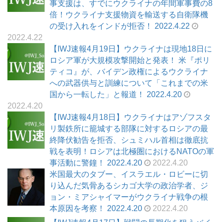
事支援は、すでにウクライナの年間軍事費の8
倍！ウクライナ支援物資を輸送する自衛隊機
の受け入れをインドが拒否！ 2022.4.22
2022.4.22
【IWJ速報4月19日】ウクライナは現地18日に
ロシア軍が大規模攻撃開始と発表！ 米『ポリ
ティコ』が、バイデン政権によるウクライナ
への武器供与と訓練について「これまでの米
国から一転した」と報道！ 2022.4.20
2022.4.20
【IWJ速報4月18日】ウクライナはアゾフスタ
リ製鉄所に籠城する部隊に対するロシアの最
終降伏勧告を拒否、シュミハル首相は徹底抗
戦を表明！ロシアは北極圏におけるNATOの軍
事活動に警鐘！ 2022.4.20
2022.4.20
米国最大のタブー、イスラエル・ロビーに切
り込んだ気骨あるシカゴ大学の政治学者、ジ
ョン・ミアシャイマーがウクライナ戦争の根
本原因を考察！ 2022.4.20
2022.4.20