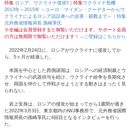
特集
ロシア、ウクライナ侵攻!!
｜特集
ウクライナ危機
2013年～2015年 ～ユーロ・マイダン・クーデターからウ
クライナによるロシア語話者への迫害・殺戮まで～｜特集
元外務省情報局長 孫崎享氏
※全編は会員登録すると御覧いただけます。サポート会員
の方は無期限で御覧いただけます！
→ご登録はこちらから
2022年2月24日に、ロシアがウクライナに侵攻してか
ら、5ヶ月が経過した。
米国を中心とした西側諸国は、ロシアへの経済制裁とウ
クライナへの武器供与を続け、ウクライナ紛争を長期化さ
せ、両国を仲介して停戦させようとする動きはまったく見
られない。
岩上安身は、ロシアの侵攻が始まってから1週間が過ぎ
た2022年3月3日、東京都内のIWJ事務所で、元外務省国際
情報局長の孫崎享氏に4回目となるインタビューを行っ
た。