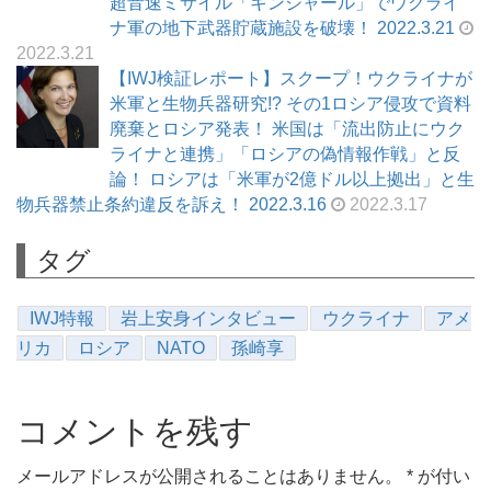
超音速ミサイル「キンジャール」でウクライ
ナ軍の地下武器貯蔵施設を破壊！ 2022.3.21
2022.3.21
【IWJ検証レポート】スクープ！ウクライナが
米軍と生物兵器研究!? その1ロシア侵攻で資料
廃棄とロシア発表！ 米国は「流出防止にウク
ライナと連携」「ロシアの偽情報作戦」と反
論！ ロシアは「米軍が2億ドル以上拠出」と生
物兵器禁止条約違反を訴え！ 2022.3.16
2022.3.17
タグ
IWJ特報
岩上安身インタビュー
ウクライナ
アメ
リカ
ロシア
NATO
孫崎享
コメントを残す
メールアドレスが公開されることはありません。
*
が付い