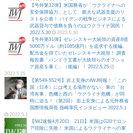
【号外第32弾】米国務省が「ウクライナへの
安全保障協力」として、膨大な武器支援のリ
ストを公表！ バイデンの戦争ビジネスによる
武器貸与で債務を負うのはウクライナ国民！
2022.5.30
2022.5.30
【号外第31弾】ゼレンスキー大統領の資産8億
5000万ドル（約1085億円）を追求する後編。
配当金を得ていたゼレンスキー大統領！ 調査
報告書「パンドラ文書が大統領らのオフショ
ア資産を暴く」（後編）！ 2022.5.25
2022.5.25
【第549-552号】岩上安身のIWJ特報！「この
国（日本）には考える場所がない」東の「台
湾有事」危機と西の「ウクライナ危機」が同
時に迫る！（第2回） 岩上安身による元外務省
国際情報局長 孫崎享氏インタビュー 2022.5.1
2022.5.1
【IWJ速報4月20日、21日】米国はG20でロシ
ア排除に失敗！ 米国によるウクライナへの軍