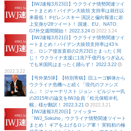
【IWJ速報3月23日】ウクライナ情勢関連ツイ
ートまとめ！バイデン大統領 支持率は就任以
来最低！ #ゼレンスキー 演説と偏向報道に岩
上安身が28ツイート！ 国連、EU、NATO、
G7外交週間開始！ 2022.3.24
2022.3.24
【IWJ速報3月21日】ウクライナ情勢関連ツイ
ートまとめ！バイデン大統領支持率は43％
と、ロシア侵攻直前の2月23日とまったく同
じ！ ウクライナ支援に1兆7千億円をつぎ込ん
でも米国民はまったく踊らず！ 2022.3.22
2022.3.22
【号外第5弾】【特別寄稿】旧ユーゴ解体から
ウクライナ危機へと続く「現代のファシズ
ム」！ ジャーナリスト ジョン・ピルジャー氏
の2015年の論文をIWJ会員「松元保昭＠札
幌」様が翻訳！ 2022.3.21
2022.3.21
【IWJ速報3月20日】ツイッター
「IWJ_Sokuho」ウクライナ情勢関連ツイート
まとめ！ ギアを上げるロシア軍！ 実戦初の極