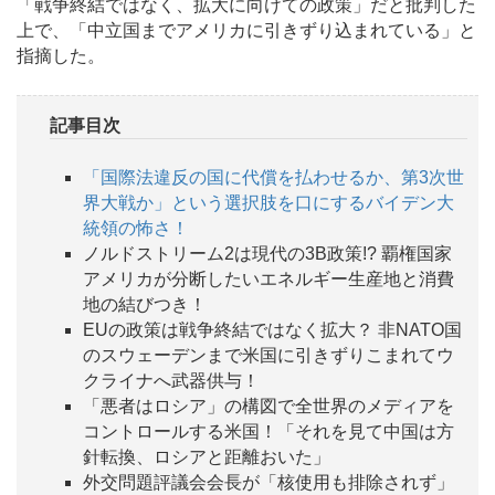
「戦争終結ではなく、拡大に向けての政策」だと批判した
上で、「中立国までアメリカに引きずり込まれている」と
指摘した。
記事目次
「国際法違反の国に代償を払わせるか、第3次世
界大戦か」という選択肢を口にするバイデン大
統領の怖さ！
ノルドストリーム2は現代の3B政策!? 覇権国家
アメリカが分断したいエネルギー生産地と消費
地の結びつき！
EUの政策は戦争終結ではなく拡大？ 非NATO国
のスウェーデンまで米国に引きずりこまれてウ
クライナへ武器供与！
「悪者はロシア」の構図で全世界のメディアを
コントロールする米国！「それを見て中国は方
針転換、ロシアと距離おいた」
外交問題評議会会長が「核使用も排除されず」