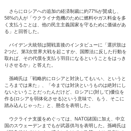
さらにロシアへの追加の経済制裁に約77%が賛成し、
58%の人が「ウクライナ危機のために燃料やガス料金を多
く支払うことは、他の民主主義国家を守るために価値があ
る」と回答した。
バイデン大統領は開戦直後のインタビューに「選択肢は
2つだ。第3次世界大戦を起こすか、国際法に反した行動を
取れば、その代償を支払う羽目になるということをはっき
りさせるか」と答えた。
孫崎氏は「戦略的にロシアと対決してもいい、というと
ころまでは来た」、「今までは対決というものは絶対にし
ないということだったんだけど、ロシアに(対して)優位を
作る(ロシアを弱体化させる)という意味で、もう、そこに
踏み込んじゃった」と、懸念を表明した。
ウクライナ支援をめぐっては、NATO諸国に加え、中立
国のスウェーデンまでもが武器供与を表明した。孫崎氏は