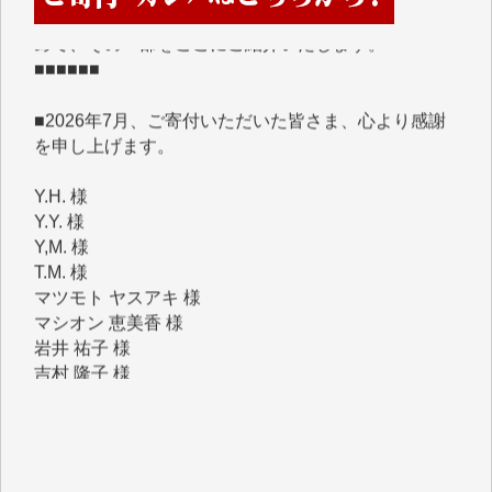
■■■■■■
■2026年7月、ご寄付いただいた皆さま、心より感謝
を申し上げます。
Y.H. 様
Y.Y. 様
Y,M. 様
T.M. 様
マツモト ヤスアキ 様
マシオン 恵美香 様
岩井 祐子 様
吉村 隆子 様
新城 靖 様
青木 要 様
T.Y. 様
K.O. 様
Y.S. 様
Y.N. 様
y.m. 様