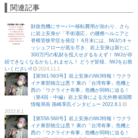
関連記事
財政危機にサーバー移転費用が加わり、さら
に岩上安身が「手術適応」の腰椎ヘルニアと
脊椎管狭窄症を発症！ 6月末には、IWJのキャ
ッシュフローが底を尽き、岩上安身は新たに
300万円の私財を投入せざるをえず！ IWJが存
続できなくなるかもしれません！ どうぞ皆様、IWJをお救
いください!!
2024.11.1
【第561-563号】岩上安身のIWJ特報！ウクラ
イナ東部独立は悪？ 東の「台湾有事」危機と
西の「ウクライナ有事」危機が同時に迫る！
（第4回・中編）岩上安身による元外務省国際
情報局長 孫崎享氏インタビュー 2022.8.1
2022.8.1
【第558-560号】岩上安身のIWJ特報！ウクラ
イナ東部独立は悪？ 東の「台湾有事」危機と
西の「ウクライナ有事」危機が同時に迫る！