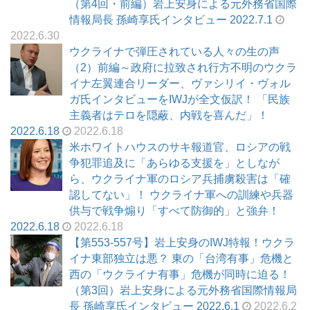
（第4回・前編）岩上安身による元外務省国際
情報局長 孫崎享氏インタビュー 2022.7.1
2022.6.30
ウクライナで弾圧されている人々の生の声
（2）前編～政府に拉致され行方不明のウクラ
イナ左翼連合リーダー、ヴァシリイ・ヴォル
ガ氏インタビューをIWJが全文仮訳！ 「民族
主義者はテロを隠蔽、内戦を喜んだ」！
2022.6.18
2022.6.18
米ホワイトハウスのサキ報道官、ロシアの戦
争犯罪追及に「あらゆる支援を」としなが
ら、ウクライナ軍のロシア兵捕虜殺害は「確
認してない」！ ウクライナ軍への訓練や兵器
供与で戦争煽り「すべて防御的」と強弁！
2022.6.18
2022.6.18
【第553-557号】岩上安身のIWJ特報！ウクラ
イナ東部独立は悪？ 東の「台湾有事」危機と
西の「ウクライナ有事」危機が同時に迫る！
（第3回）岩上安身による元外務省国際情報局
長 孫崎享氏インタビュー 2022.6.1
2022.6.2