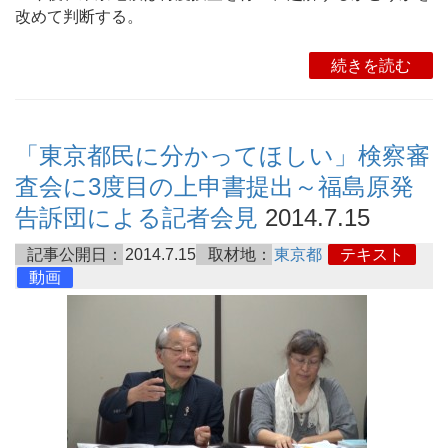
改めて判断する。
続きを読む
「東京都民に分かってほしい」検察審
査会に3度目の上申書提出～福島原発
告訴団による記者会見
2014.7.15
記事公開日：
2014.7.15
取材地：
東京都
テキスト
動画