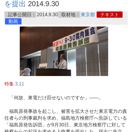
を提出
2014.9.30
記事公開日：
2014.9.30
取材地：
東京都
テキスト
動画
特集
3.11
「何故、東電だけ罰せないのですか」――。
福島原発事故を起こし、被害を拡大させた東京電力の責
任者らの刑事裁判を求め、福島地方検察庁へ告訴している
「福島原発告訴団」が9月30日、東京地方検察庁に対して
検察からの起訴を求める上申書を提出した。提出に先立