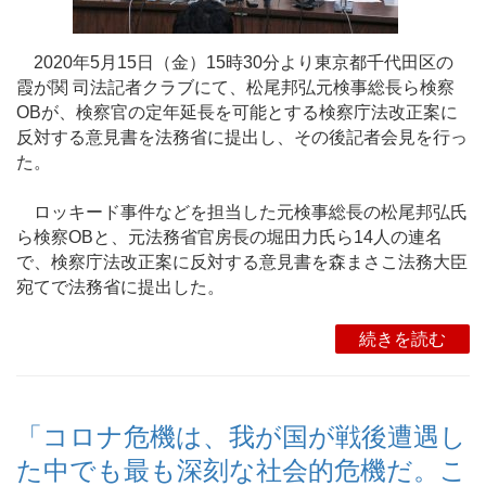
2020年5月15日（金）15時30分より東京都千代田区の
霞が関 司法記者クラブにて、松尾邦弘元検事総長ら検察
OBが、検察官の定年延長を可能とする検察庁法改正案に
反対する意見書を法務省に提出し、その後記者会見を行っ
た。
ロッキード事件などを担当した元検事総長の松尾邦弘氏
ら検察OBと、元法務省官房長の堀田力氏ら14人の連名
で、検察庁法改正案に反対する意見書を森まさこ法務大臣
宛てで法務省に提出した。
続きを読む
「コロナ危機は、我が国が戦後遭遇し
た中でも最も深刻な社会的危機だ。こ