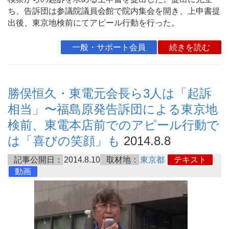
ち、告訴団は参議院議員会館で院内集会を開き、上申書提
出後、東京地検前にてアピール行動を行った。
一般・サポート会員
続きを読む
勝俣恒久・東電元会長ら3人は「起訴
相当」〜福島原発告訴団による東京地
検前、東電本店前でのアピール行動で
は「喜びの笑顔」も
2014.8.8
記事公開日：
2014.8.10
取材地：
東京都
テキスト
動画