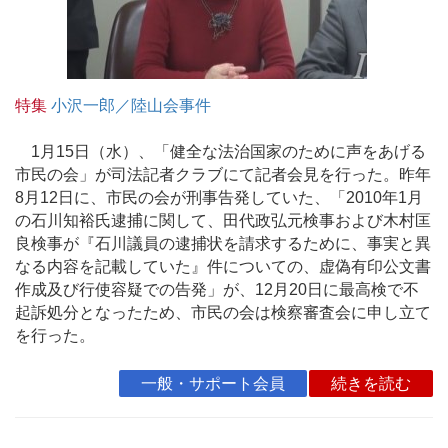
特集
小沢一郎／陸山会事件
1月15日（水）、「健全な法治国家のために声をあげる
市民の会」が司法記者クラブにて記者会見を行った。昨年
8月12日に、市民の会が刑事告発していた、「2010年1月
の石川知裕氏逮捕に関して、田代政弘元検事および木村匡
良検事が『石川議員の逮捕状を請求するために、事実と異
なる内容を記載していた』件についての、虚偽有印公文書
作成及び行使容疑での告発」が、12月20日に最高検で不
起訴処分となったため、市民の会は検察審査会に申し立て
を行った。
一般・サポート会員
続きを読む