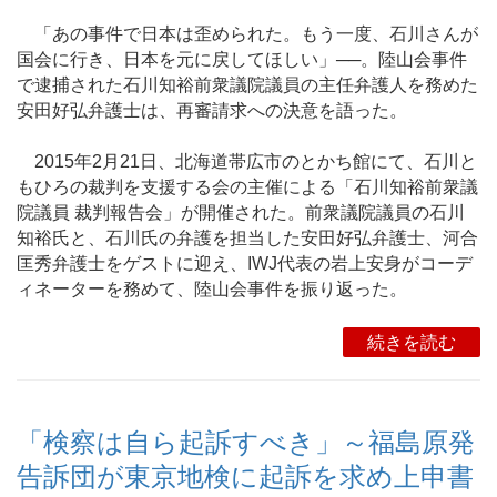
「あの事件で日本は歪められた。もう一度、石川さんが
国会に行き、日本を元に戻してほしい」──。陸山会事件
で逮捕された石川知裕前衆議院議員の主任弁護人を務めた
安田好弘弁護士は、再審請求への決意を語った。
2015年2月21日、北海道帯広市のとかち館にて、石川と
もひろの裁判を支援する会の主催による「石川知裕前衆議
院議員 裁判報告会」が開催された。前衆議院議員の石川
知裕氏と、石川氏の弁護を担当した安田好弘弁護士、河合
匡秀弁護士をゲストに迎え、IWJ代表の岩上安身がコーデ
ィネーターを務めて、陸山会事件を振り返った。
続きを読む
「検察は自ら起訴すべき」～福島原発
告訴団が東京地検に起訴を求め上申書