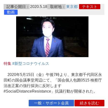
記事公開日：
2020.5.18
取材地：
東京都
テキスト
動画
特集
#新型コロナウイルス
2020年5月15日（金）午後7時より、東京都千代田区永
田町の国会議事堂周辺にて、「国会個人包囲0515 検察庁
法改正案の強行採決に反対します
#SocialDistanceResistance」抗議行動が開催された。
一般・サポート会員
続きを読む