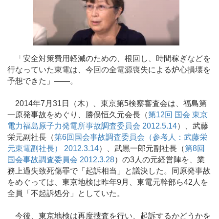
「安全対策費用軽減のための、根回し、時間稼ぎなどを
行なっていた東電は、今回の全電源喪失による炉心損壊を
予想できた」——。
2014年7月31日（木）、東京第5検察審査会は、福島第
一原発事故をめぐり、勝俣恒久元会長（
第12回 国会 東京
電力福島原子力発電所事故調査委員会 2012.5.14
）、武藤
栄元副社長（
第6回国会事故調査委員会（参考人：武藤栄
元東電副社長） 2012.3.14
）、武黒一郎元副社長（
第8回
国会事故調査委員会 2012.3.28
）の3人の元経営陣を、業
務上過失致死傷罪で「起訴相当」と議決した。同原発事故
をめぐっては、東京地検は昨年9月、東電元幹部ら42人を
全員「不起訴処分」としていた。
今後、東京地検は再度捜査を行い、起訴するかどうかを