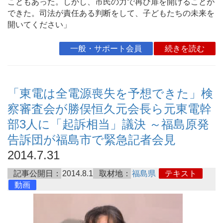
こともあった。しかし、市民の力で再び扉を開けることが
できた。司法が責任ある判断をして、子どもたちの未来を
開いてください」
一般・サポート会員
続きを読む
「東電は全電源喪失を予想できた」検
察審査会が勝俣恒久元会長ら元東電幹
部3人に「起訴相当」議決 ～福島原発
告訴団が福島市で緊急記者会見
2014.7.31
記事公開日：
2014.8.1
取材地：
福島県
テキスト
動画