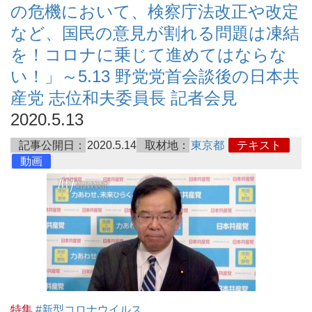
の危機において、検察庁法改正や改定
など、国民の意見が割れる問題は凍結
を！コロナに乗じて進めてはならな
い！」～5.13 野党党首会談後の日本共
産党 志位和夫委員長 記者会見
2020.5.13
記事公開日：
2020.5.14
取材地：
東京都
テキスト
動画
特集
#新型コロナウイルス