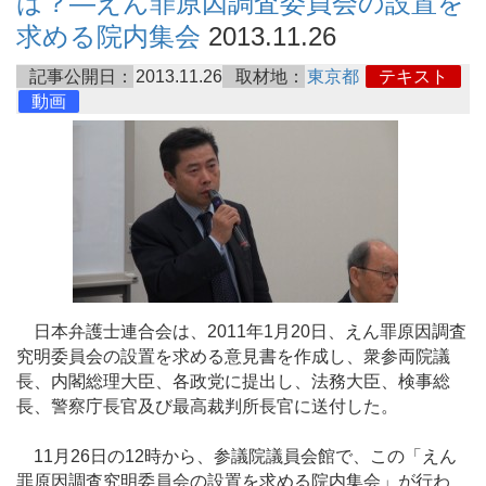
は？―えん罪原因調査委員会の設置を
求める院内集会
2013.11.26
記事公開日：
2013.11.26
取材地：
東京都
テキスト
動画
日本弁護士連合会は、2011年1月20日、えん罪原因調査
究明委員会の設置を求める意見書を作成し、衆参両院議
長、内閣総理大臣、各政党に提出し、法務大臣、検事総
長、警察庁長官及び最高裁判所長官に送付した。
11月26日の12時から、参議院議員会館で、この「えん
罪原因調査究明委員会の設置を求める院内集会」が行わ