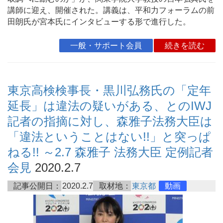
講師に迎え、開催された。講義は、平和力フォーラムの前
田朗氏が宮本氏にインタビューする形で進行した。
一般・サポート会員
続きを読む
東京高検検事長・黒川弘務氏の「定年
延長」は違法の疑いがある、とのIWJ
記者の指摘に対し、森雅子法務大臣は
「違法ということはない!!」と突っぱ
ねる!! ～2.7 森雅子 法務大臣 定例記者
会見
2020.2.7
記事公開日：
2020.2.7
取材地：
東京都
動画