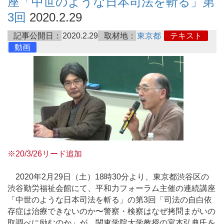
座「中世のような日本司法を斬る」第
3回
2020.2.29
記事公開日：
2020.2.29
取材地：
東京都
テキスト
動画
※20/3/26リード追加
2020年2月29日（土）18時30分より、東京都渋谷区の
渋谷勤労福祉会館にて、平和力フォーラム主催の連続講座
「中世のような日本司法を斬る」の第3回「司法の自白依
存症は治療できないのか〜警察・検察はなぜ拷問まがいの
取調べに励むのか」が、関東学院大学教授の宮本弘典氏を