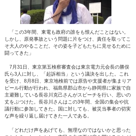
「この3年間、東電も政府の誰をも恨んだことはない。
しかし、原発事故という問題に片をつけ、責任を取ってこ
そ大人のやることだ。その姿を子どもたちに見せるために
闘ってきた」
7月31日、東京第五検察審査会は東京電力元会長の勝俣
氏ら3人に対し、「起訴相当」という議決を出した。これ
を受け、8月8日、東京地検前では原告や支援者が集まりア
ピール行動が行われ、福島県郡山市から静岡県に家族で自
主避難している長谷川克己さんがスピーチを行い、思いの
丈をぶつけた。長谷川さんはこの3年間、全国の集会や抗
議行動に参加してきた。国に対しても、被災当事者の切実
な声を繰り返し届けてきた一人である。
「どれだけ声をあげても、無理なのではないかと思った