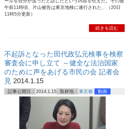
ールを自分が送ったと話したという内容を伝えた。その後
午前11時頃、片山被告は東京地検に連行された、（20日
11時5分更新）
続きを読む
不起訴となった田代政弘元検事を検察
審査会に申し立て ～健全な法治国家
のために声をあげる市民の会 記者会
見
2014.1.15
記事公開日：
2014.1.15
取材地：
東京都
動画