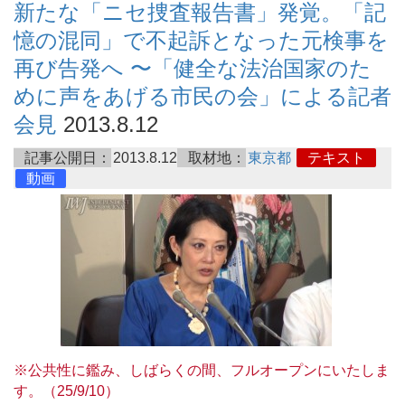
新たな「ニセ捜査報告書」発覚。「記
憶の混同」で不起訴となった元検事を
再び告発へ 〜「健全な法治国家のた
めに声をあげる市民の会」による記者
会見
2013.8.12
記事公開日：
2013.8.12
取材地：
東京都
テキスト
動画
※公共性に鑑み、しばらくの間、フルオープンにいたしま
す。（25/9/10）