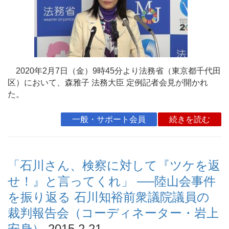
2020年2月7日（金）9時45分より法務省（東京都千代田
区）において、森雅子 法務大臣 定例記者会見が開かれ
た。
一般・サポート会員
続きを読む
「石川さん、検察に対して『ツケを返
せ！』と言ってくれ」 ──陸山会事件
を振り返る 石川知裕前衆議院議員の
裁判報告会（コーディネーター・岩上
安身）
2015.2.21