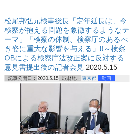
松尾邦弘元検事総長「定年延長は、今
検察が抱える問題を象徴するようなテ
ーマ」「検察の体制、検察庁のあるべ
き姿に重大な影響を与える」!!～検察
OBによる検察庁法改正案に反対する
意見書提出後の記者会見
2020.5.15
記事公開日：
2020.5.15
取材地：
東京都
動画