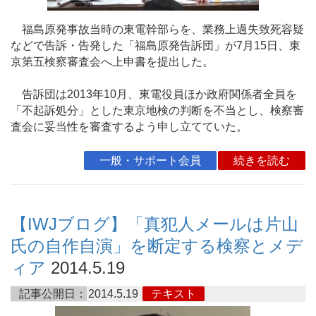
福島原発事故当時の東電幹部らを、業務上過失致死容疑
などで告訴・告発した「福島原発告訴団」が7月15日、東
京第五検察審査会へ上申書を提出した。
告訴団は2013年10月、東電役員ほか政府関係者全員を
「不起訴処分」とした東京地検の判断を不当とし、検察審
査会に妥当性を審査するよう申し立てていた。
一般・サポート会員
続きを読む
【IWJブログ】「真犯人メールは片山
氏の自作自演」を断定する検察とメデ
ィア
2014.5.19
記事公開日：
2014.5.19
テキスト