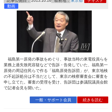
記事公開日：
2013.10.16
取材地：
東京都
テキスト
動画
福島第一原発の事故をめぐり、事故当時の東電役員らを
業務上過失致死容疑などで告訴・告発していた、福島第一
原発の周辺住民らで作る「福島原発告訴団」が、東京地検
の不起訴処分は不当だとして、東京の検察審査会に審査を
申し立てた。審査の受理を受け、告訴団は参議院議員会館
で記者会見を開いた。
一般・サポート会員
続きを読む