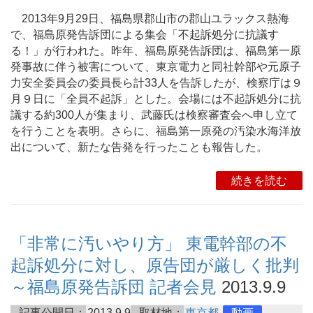
2013年9月29日、福島県郡山市の郡山ユラックス熱海
で、福島原発告訴団による集会「不起訴処分に抗議す
る！」が行われた。昨年、福島原発告訴団は、福島第一原
発事故に伴う被害について、東京電力と同社幹部や元原子
力安全委員会の委員長ら計33人を告訴したが、検察庁は９
月９日に「全員不起訴」とした。会場には不起訴処分に抗
議する約300人が集まり、武藤氏は検察審査会へ申し立て
を行うことを表明。さらに、福島第一原発の汚染水海洋放
出について、新たな告発を行ったことも報告した。
続きを読む
「非常に汚いやり方」 東電幹部の不
起訴処分に対し、原告団が厳しく批判
～福島原発告訴団 記者会見
2013.9.9
記事公開日：
2013.9.9
取材地：
東京都
動画