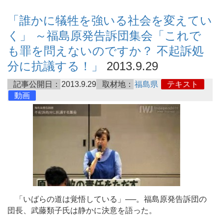
「誰かに犠牲を強いる社会を変えてい
く」 ～福島原発告訴団集会「これで
も罪を問えないのですか？ 不起訴処
分に抗議する！」
2013.9.29
記事公開日：
2013.9.29
取材地：
福島県
テキスト
動画
「いばらの道は覚悟している」──。福島原発告訴団の
団長、武藤類子氏は静かに決意を語った。