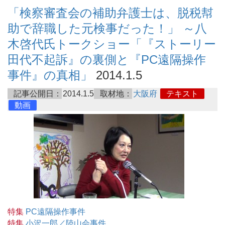
「検察審査会の補助弁護士は、脱税幇
助で辞職した元検事だった！」 ～八
木啓代氏トークショー「『ストーリー
田代不起訴』の裏側と『PC遠隔操作
事件』の真相」
2014.1.5
記事公開日：
2014.1.5
取材地：
大阪府
テキスト
動画
特集
PC遠隔操作事件
特集
小沢一郎／陸山会事件