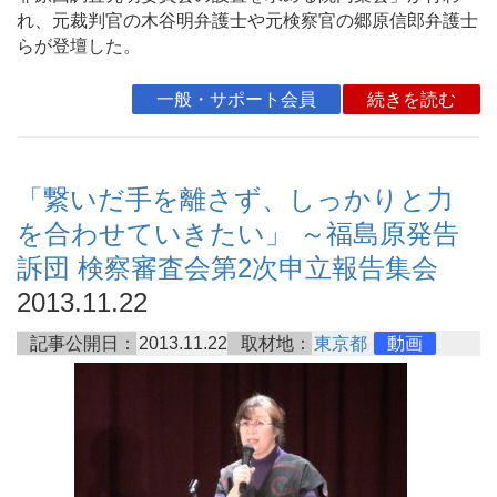
れ、元裁判官の木谷明弁護士や元検察官の郷原信郎弁護士
らが登壇した。
一般・サポート会員
続きを読む
「繋いだ手を離さず、しっかりと力
を合わせていきたい」 ～福島原発告
訴団 検察審査会第2次申立報告集会
2013.11.22
記事公開日：
2013.11.22
取材地：
東京都
動画