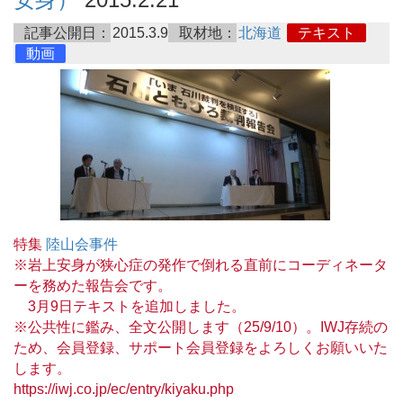
記事公開日：
2015.3.9
取材地：
北海道
テキスト
動画
特集
陸山会事件
※岩上安身が狭心症の発作で倒れる直前にコーディネータ
ーを務めた報告会です。
3月9日テキストを追加しました。
※公共性に鑑み、全文公開します（25/9/10）。IWJ存続の
ため、会員登録、サポート会員登録をよろしくお願いいた
します。
https://iwj.co.jp/ec/entry/kiyaku.php