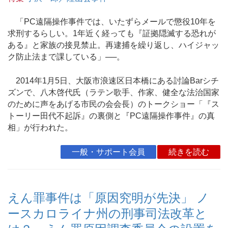
「PC遠隔操作事件では、いたずらメールで懲役10年を
求刑するらしい。1年近く経っても『証拠隠滅する恐れが
ある』と家族の接見禁止。再逮捕を繰り返し、ハイジャッ
ク防止法まで課している」──。
2014年1月5日、大阪市浪速区日本橋にある討論Barシチ
ズンで、八木啓代氏（ラテン歌手、作家、健全な法治国家
のために声をあげる市民の会会長）のトークショー「『ス
トーリー田代不起訴』の裏側と『PC遠隔操作事件』の真
相」が行われた。
一般・サポート会員
続きを読む
えん罪事件は「原因究明が先決」 ノ
ースカロライナ州の刑事司法改革と