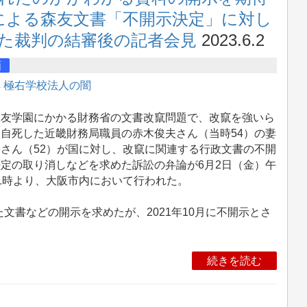
省による森友文書「不開示決定」に対し
た裁判の結審後の記者会見
2023.6.2
画
集
極右学校法人の闇
友学園にかかる財務省の文書改竄問題で、改竄を強いら
自死した近畿財務局職員の赤木俊夫さん（当時54）の妻
さん（52）が国に対し、改竄に関連する行政文書の不開
定の取り消しなどを求めた訴訟の弁論が6月2日（金）午
1時より、大阪市内において行われた。
書などの開示を求めたが、2021年10月に不開示とさ
続きを読む