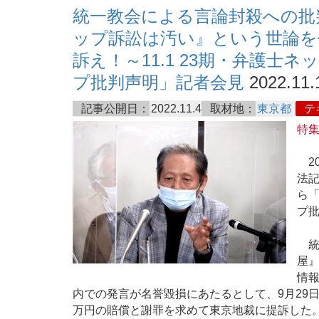
統一教会による言論封殺への批
ップ訴訟は汚い』という世論を
訴え！～11.1 23期・弁護
プ批判声明」記者会見
2022.11.
記事公開日：
2022.11.4
取材地：
東京都
テ
特
20
法
ら「
プ
統
屋』
情
内での発言が名誉毀損にあたるとして、9月29日
万円の賠償と謝罪を求めて東京地裁に提訴した