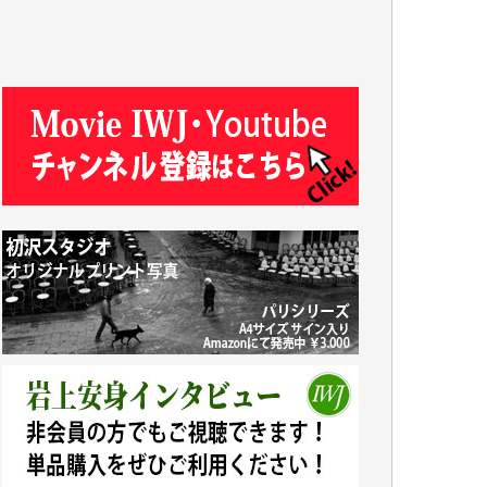
J.M. 様
T.N. 様
Y.T. 様
T.K. 様
ASAKO TAKAESU 様
マシオン恵美香 様
平野智生 様
山本賢二 様
吉住俊昭 様
徳山匡 様
金 盛起 様
塩川 晃平 様
松本益美 様
井出 隆太 様
及川昭男 様
岩井祐子 様
藤田英之 様
藤岡比左志 様
井出 隆太 様
小池説夫 様