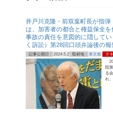
井戸川克隆・前双葉町長が指弾
は、加害者の都合と権益保全を
事故の責任を意図的に隠している
く訴訟）第28回口頭弁論後の報
記事公開日：
2024.5.2
取材地：
東京都
テ
20
院
る会
れ