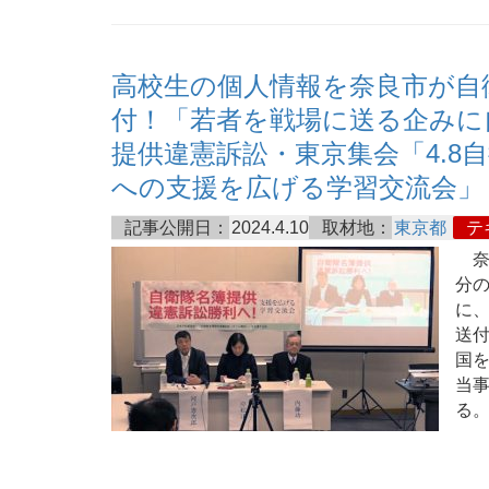
高校生の個人情報を奈良市が自
付！「若者を戦場に送る企みに自
提供違憲訴訟・東京集会「4.8
への支援を広げる学習交流会」
記事公開日：
2024.4.10
取材地：
東京都
テ
奈
分
に
送付
国
当
る