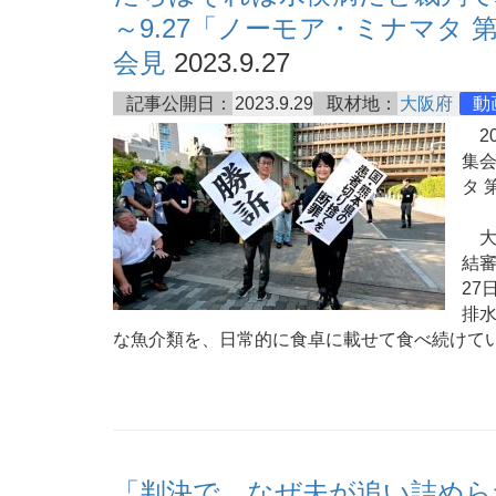
～9.27「ノーモア・ミナマタ 
会見
2023.9.27
記事公開日：
2023.9.29
取材地：
大阪府
動
20
集
タ 
大
結審
27
排
な魚介類を、日常的に食卓に載せて食べ続けて
「判決で、なぜ夫が追い詰めら