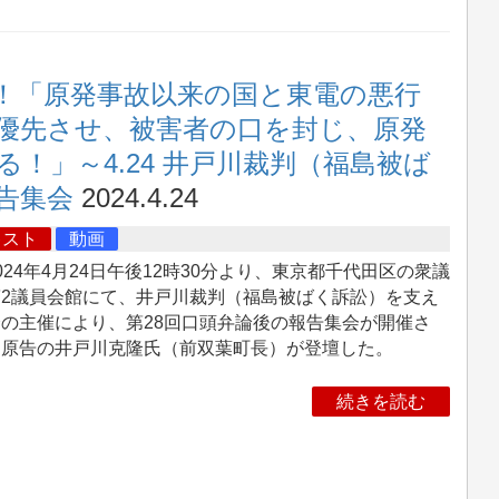
！「原発事故以来の国と東電の悪行
優先させ、被害者の口を封じ、原発
！」～4.24 井戸川裁判（福島被ば
告集会
2024.4.24
キスト
動画
24年4月24日午後12時30分より、東京都千代田区の衆議
第2議員会館にて、井戸川裁判（福島被ばく訴訟）を支え
の主催により、第28回口頭弁論後の報告集会が開催さ
、原告の井戸川克隆氏（前双葉町長）が登壇した。
続きを読む