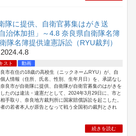
衛隊に提供、自衛官募集はがき送
治体加担」～4.8 奈良県自衛隊名簿
自衛隊名簿提供違憲訴訟（RYU裁判）
2024.4.8
キスト
動画
良市在住の18歳の高校生（ニックネームRYU）が、自
の個人情報（住所、氏名、性別、生年月日）を、承諾なし
、奈良市が自衛隊に提供、自衛隊が自衛官募集のはがきを
したのは違法・違憲だとして、2024年3月29日に、市と
を相手取り、奈良地方裁判所に国家賠償訴訟を起こした。
事者の若者本人が原告となって戦う全国初の裁判とされ
。
続きを読む