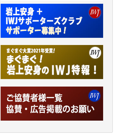
アオキカナメ 様
諸般の事情によりIWJ会費払えず今は非会員
です。市民側に立つ講演会にIWJのカメラマ
ンをよく拝見しております。コンテンツが失
われるのはあまりにもったいない。少しでも
お役立てください。（H.O.様）
今日、僅かですがカンパしました。（T.M.
様）
今日、僅かですがカンパしました。IWJの危
機を乗り切るには到底及ばない額ですが病気
の妻を抱えている私にとっては精一杯のカン
パです。
かねてよりIWJが発してきた膨大な取材記事
や解説記事、そして各界の方々とのインタビ
ューは大袈裟ではなく、極めて重要な知的財
産だと思っています。