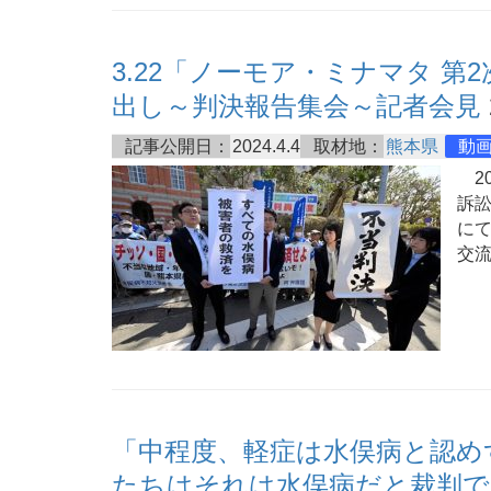
3.22「ノーモア・ミナマタ 第
出し～判決報告集会～記者会見
記事公開日：
2024.4.4
取材地：
熊本県
動
20
訴訟
に
交
「中程度、軽症は水俣病と認め
たちはそれは水俣病だと裁判