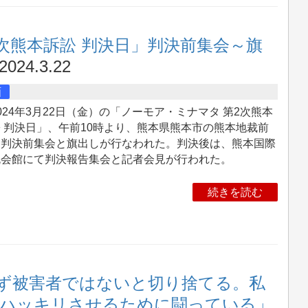
2次熊本訴訟 判決日」判決前集会～旗
2024.3.22
画
24年3月22日（金）の「ノーモア・ミナマタ 第2次熊本
 判決日」、午前10時より、熊本県熊本市の熊本地裁前
て判決前集会と旗出しが行なわれた。判決後は、熊本国際
流会館にて判決報告集会と記者会見が行われた。
続きを読む
ず被害者ではないと切り捨てる。私
でハッキリさせるために闘っている」