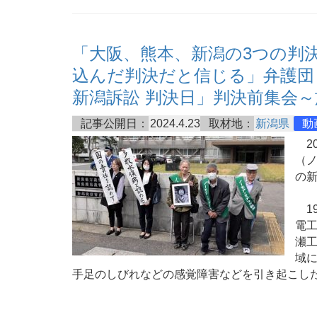
「大阪、熊本、新潟の3つの判
込んだ判決だと信じる」弁護団～
新潟訴訟 判決日」判決前集会
記事公開日：
2024.4.23
取材地：
新潟県
動
20
（
の
19
電
瀬
域
手足のしびれなどの感覚障害などを引き起こし