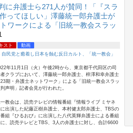
判に弁護士ら271人が賛同！「『スラ
作ってほしい」澤藤統一郎弁護士が
士ネットワークによる「旧統一教会スラッ
1
キスト
動画
集
自民党と癒着し日本を蝕む反日カルト、「統一教会」
22年11月1日（火）午後2時から、東京都千代田区の司
記者クラブにおいて、澤藤統一郎弁護士、梓澤和幸弁護士
23期・弁護士ネットワーク」による「旧統一教会スラッ
批判声明」記者会見が行われた。
一教会は、読売テレビの情報番組『情報ライブ ミヤネ
に出演した紀藤正樹弁護士、本村健太郎弁護士、TBSの
報番組『ひるおび』に出演した八代英輝弁護士による番組
に、読売テレビとTBS、3人の弁護士に対し、合計6600
。