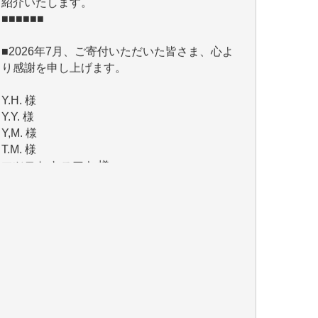
■2026年7月、ご寄付いただいた皆さま、心よ
り感謝を申し上げます。
Y.H. 様
Y.Y. 様
Y,M. 様
T.M. 様
マツモト ヤスアキ 様
マシオン 恵美香 様
岩井 祐子 様
吉村 隆子 様
新城 靖 様
青木 要 様
T.Y. 様
K.O. 様
Y.S. 様
Y.N. 様
y.m. 様
R.N. 様