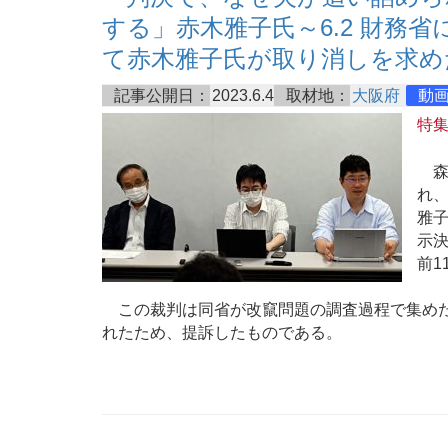
する」赤木雅子氏～6.2 財務
て赤木雅子氏が取り消しを求め
記事公開日：
2023.6.4
取材地：
大阪府
動
特
森
れ、
雅子
示決
前1
この裁判は同省が改竄問題の調査過程で集めた文
れたため、提訴したものである。