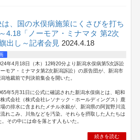
決は、国の水俣病施策にくさびを打ち
4.18「ノーモア・ミナマタ 第2次
～旗出し～記者会見
2024.4.18
画
24年4月18日（木）12時20分より新潟水俣病第5次訴訟
ノーモア・ミナマタ第2次新潟訴訟）の原告団が、新潟市
新潟地裁前で判決前集会を開いた。
65年5月31日に公式に確認された新潟水俣病とは、昭和
工株式会社（株式会社レソナック・ホールディングス）鹿
工場の排水に含まれたメチル水銀が、新潟県の阿賀野川流
に流れこみ、川魚などを汚染。それらを摂取した人たちは
た。その中には命を落とす人もいた。
続きを読む