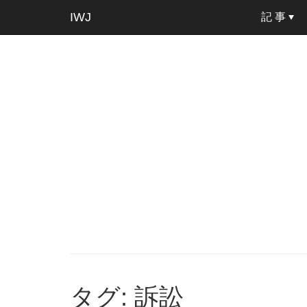
IWJ
記 事
タグ: 訴訟