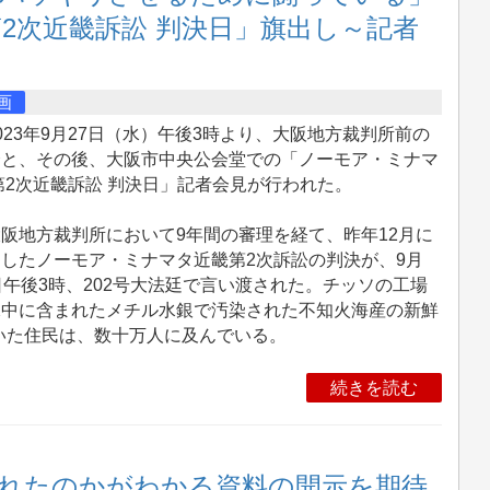
第2次近畿訴訟 判決日」旗出し～記者
画
23年9月27日（水）午後3時より、大阪地方裁判所前の
会と、その後、大阪市中央公会堂での「ノーモア・ミナマ
第2次近畿訴訟 判決日」記者会見が行われた。
阪地方裁判所において9年間の審理を経て、昨年12月に
したノーモア・ミナマタ近畿第2次訴訟の判決が、9月
日午後3時、202号大法廷で言い渡された。チッソの工場
水中に含まれたメチル水銀で汚染された不知火海産の新鮮
いた住民は、数十万人に及んでいる。
続きを読む
れたのかがわかる資料の開示を期待