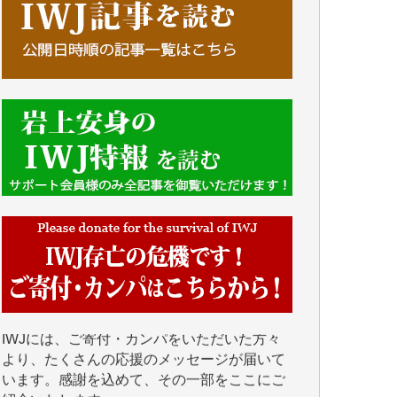
■■■■■■
IWJには、ご寄付・カンパをいただいた方々
より、たくさんの応援のメッセージが届いて
います。感謝を込めて、その一部をここにご
紹介いたします。
■■■■■■