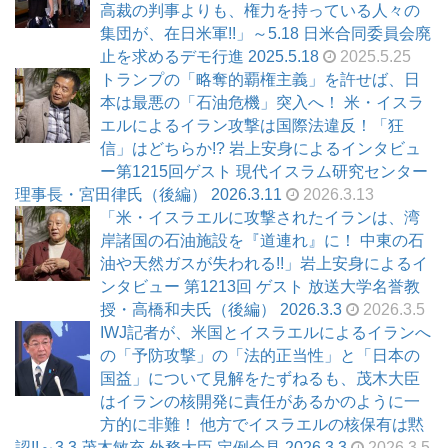
高裁の判事よりも、権力を持っている人々の
集団が、在日米軍!!」～5.18 日米合同委員会廃
止を求めるデモ行進 2025.5.18
2025.5.25
トランプの「略奪的覇権主義」を許せば、日
本は最悪の「石油危機」突入へ！ 米・イスラ
エルによるイラン攻撃は国際法違反！「狂
信」はどちらか!? 岩上安身によるインタビュ
ー第1215回ゲスト 現代イスラム研究センター
理事長・宮田律氏（後編） 2026.3.11
2026.3.13
「米・イスラエルに攻撃されたイランは、湾
岸諸国の石油施設を『道連れ』に！ 中東の石
油や天然ガスが失われる!!」岩上安身によるイ
ンタビュー 第1213回 ゲスト 放送大学名誉教
授・高橋和夫氏（後編） 2026.3.3
2026.3.5
IWJ記者が、米国とイスラエルによるイランへ
の「予防攻撃」の「法的正当性」と「日本の
国益」について見解をたずねるも、茂木大臣
はイランの核開発に責任があるかのように一
方的に非難！ 他方でイスラエルの核保有は黙
認!!～3.3 茂木敏充 外務大臣 定例会見 2026.3.3
2026.3.5