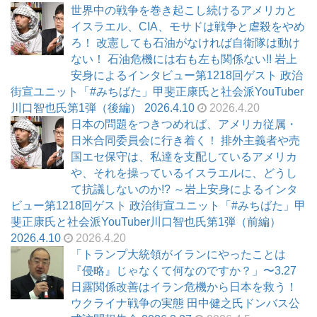
世界中の戦争を巻き起こし続けるアメリカと
イスラエル、CIA、モサドは戦争と虐殺をやめ
ろ！ 改憲しても石油がなければ自衛隊は動け
ない！ 石油危機には右も左も関係ない!! 岩上
安身によるインタビュー第1218回ゲスト 政治
街宣ユニット「#みちばた」甲斐正康氏と社会派YouTuber
川口智也氏第1弾（後編） 2026.4.10
2026.4.20
日本の問題をつきつめれば、アメリカ従属・
日米合同委員会に行き着く！ 排外主義者や売
国エセ保守は、私達を支配しているアメリカ
や、それを操っているイスラエルに、どうし
て抗議しないのか!? ～岩上安身によるインタ
ビュー第1218回ゲスト 政治街宣ユニット「#みちばた」甲
斐正康氏と社会派YouTuber川口智也氏第1弾（前編）
2026.4.10
2026.4.20
「トランプ大統領がイランにやったことは
『侵略』じゃなくて何なのですか？」〜3.27
日露関係改善はイラン危機から日本を救う！
ウクライナ戦争の実態 田中健之氏ドンバス公