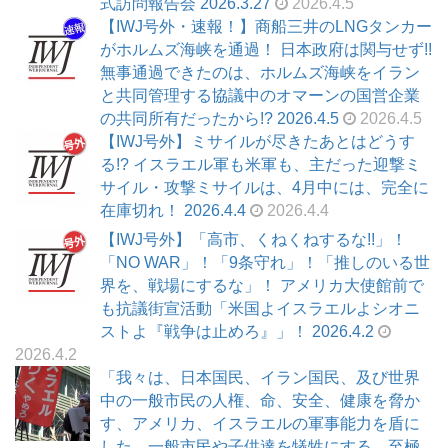
式訪問報告会 2026.3.27
2026.4.5
【IWJ号外・速報！】商船三井のLNGタンカー
がホルムズ海峡を通過！ 日本政府は関与せず!!
無事通過できたのは、ホルムズ海峡をイラン
と共同管理する協議中のオマーンの国営企業
の共同所有だったから!? 2026.4.5
2026.4.5
【IWJ号外】ミサイルが尽きたあとはどうす
る!? イスラエル軍も米軍も、主だった迎撃ミ
サイル・攻撃ミサイルは、4月中には、完全に
在庫切れ！ 2026.4.4
2026.4.4
【IWJ号外】「高市、くねくねするな!!」！
「NO WAR」！「9条守れ」！「推しのいる世
界を、戦場にするな」！ アメリカ大使館前で
も抗議街宣活動「米国よイスラエルよシオニ
ストよ『戦争は止めろ』」！ 2026.4.2
2026.4.2
「我々は、日本国民、イラン国民、及び世界
中の一般市民の人権、命、安全、健康を脅か
す、アメリカ、イスラエルの軍事能力を盾に
した、一般市民や子供達を犠牲にする、至極