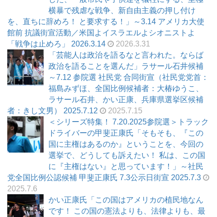
横暴で残虐な戦争、新自由主義の押し付け
を、直ちに辞めろ！ と要求する！」～3.14 アメリカ大使
館前 抗議街宣活動／米国よイスラエルよシオニストよ
「戦争は止めろ」 2026.3.14
2026.3.31
「芸能人は政治を語るなと言われた。ならば
政治を語ることを選んだ」ラサール石井候補
～7.12 参院選 社民党 合同街宣（社民党党首：
福島みずほ、全国比例候補者：大椿ゆうこ、
ラサール石井、かい正康、兵庫県選挙区候補
者：きし文男） 2025.7.12
2025.7.15
＜シリーズ特集！ 7.20.2025参院選＞トラック
ドライバーの甲斐正康氏「そもそも、『この
国に主権はあるのか』ということを、今回の
選挙で、どうしても訴えたい！ 私は、この国
に『主権はない』と思っています！」～社民
党全国比例公認候補 甲斐正康氏 7.3公示日街宣 2025.7.3
2025.7.6
かい正康氏「この国はアメリカの植民地なん
です！ この国の憲法よりも、法律よりも、最