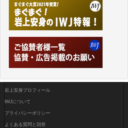
ってハイパーリンクを張り、重要と思われる記事にい
つでも簡単にアクセスできるようにして来ました。し
かし、それができるのもコンテンツがサーバーに保存
されているからこそのことであり、そのサーバーが使
えなくなってしまえば二度と視ることが出来なくなっ
てしまいます。
「何とかしなければ、何とかしてほしい。」と思いな
がらも前述した事情でどうにもならない自分の非力に
歯ぎしりするばかりです。（T.M.様）
いつもまともな報道、ありがとうございます。（新城
靖 様）
岩上安身プロフィール
IWJについて
プライバシーポリシー
よくある質問と回答