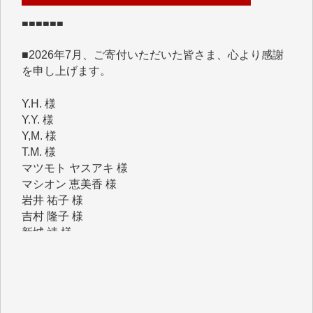
■2026年7月、ご寄付いただいた皆さま、心より感謝
を申し上げます。
Y.H. 様
Y.Y. 様
Y,M. 様
T.M. 様
マツモト ヤスアキ 様
マシオン 恵美香 様
岩井 祐子 様
吉村 隆子 様
新城 靖 様
青木 要 様
T.Y. 様
K.O. 様
Y.S. 様
Y.N. 様
y.m. 様
R.N. 様