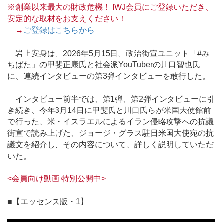
※創業以来最大の財政危機！ IWJ会員にご登録いただき、
安定的な取材をお支えください！
→
ご登録はこちらから
岩上安身は、2026年5月15日、政治街宣ユニット「#み
ちばた」の甲斐正康氏と社会派YouTuberの川口智也氏
に、連続インタビューの第3弾インタビューを敢行した。
インタビュー前半では、第1弾、第2弾インタビューに引
き続き、今年3月14日に甲斐氏と川口氏らが米国大使館前
で行った、米・イスラエルによるイラン侵略攻撃への抗議
街宣で読み上げた、ジョージ・グラス駐日米国大使宛の抗
議文を紹介し、その内容について、詳しく説明していただ
いた。
<会員向け動画 特別公開中>
■【エッセンス版・1】