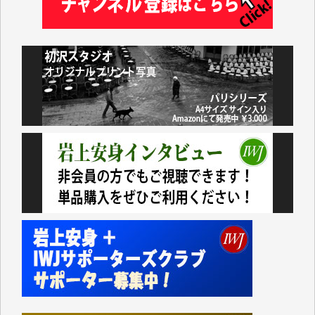
小池説夫 様
アオキカナメ 様
諸般の事情によりIWJ会費払えず今は非会員です。市
民側に立つ講演会にIWJのカメラマンをよく拝見して
おります。コンテンツが失われるのはあまりにもった
いない。少しでもお役立てください。（H.O.様）
今日、僅かですがカンパしました。（T.M.様）
今日、僅かですがカンパしました。IWJの危機を乗り
切るには到底及ばない額ですが病気の妻を抱えている
私にとっては精一杯のカンパです。
かねてよりIWJが発してきた膨大な取材記事や解説記
事、そして各界の方々とのインタビューは大袈裟では
なく、極めて重要な知的財産だと思っています。
Windows7の頃はIWJの動画もRealPlayerで録画でき
て、かなりの動画をDVDに焼きこんで保存していま
した。
しかし、それが出来なくなって以降はExcelなどを使