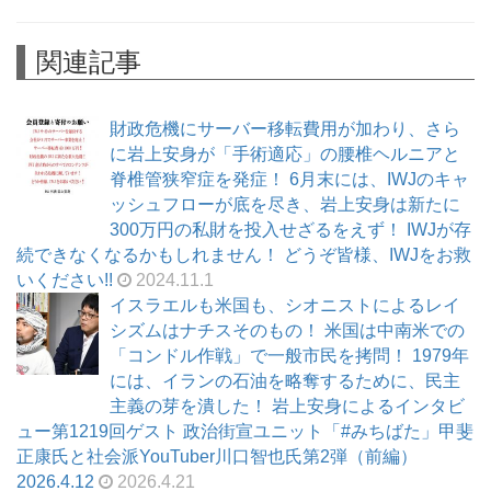
関連記事
財政危機にサーバー移転費用が加わり、さら
に岩上安身が「手術適応」の腰椎ヘルニアと
脊椎管狭窄症を発症！ 6月末には、IWJのキャ
ッシュフローが底を尽き、岩上安身は新たに
300万円の私財を投入せざるをえず！ IWJが存
続できなくなるかもしれません！ どうぞ皆様、IWJをお救
いください!!
2024.11.1
イスラエルも米国も、シオニストによるレイ
シズムはナチスそのもの！ 米国は中南米での
「コンドル作戦」で一般市民を拷問！ 1979年
には、イランの石油を略奪するために、民主
主義の芽を潰した！ 岩上安身によるインタビ
ュー第1219回ゲスト 政治街宣ユニット「#みちばた」甲斐
正康氏と社会派YouTuber川口智也氏第2弾（前編）
2026.4.12
2026.4.21