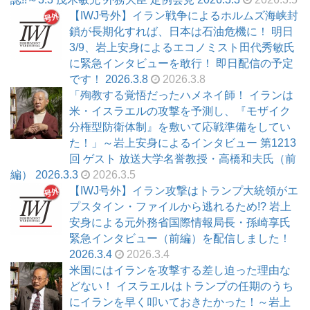
【IWJ号外】イラン戦争によるホルムズ海峡封
鎖が長期化すれば、日本は石油危機に！ 明日
3/9、岩上安身によるエコノミスト田代秀敏氏
に緊急インタビューを敢行！ 即日配信の予定
です！ 2026.3.8
2026.3.8
「殉教する覚悟だったハメネイ師！ イランは
米・イスラエルの攻撃を予測し、『モザイク
分権型防衛体制』を敷いて応戦準備をしてい
た！」～岩上安身によるインタビュー 第1213
回 ゲスト 放送大学名誉教授・高橋和夫氏（前
編） 2026.3.3
2026.3.5
【IWJ号外】イラン攻撃はトランプ大統領がエ
プスタイン・ファイルから逃れるため!? 岩上
安身による元外務省国際情報局長・孫崎享氏
緊急インタビュー（前編）を配信しました！
2026.3.4
2026.3.4
米国にはイランを攻撃する差し迫った理由な
どない！ イスラエルはトランプの任期のうち
にイランを早く叩いておきたかった！～岩上