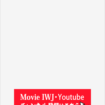
J.M. 様
T.N. 様
Y.T. 様
T.K. 様
ASAKO TAKAESU 様
マシオン恵美香 様
平野智生 様
山本賢二 様
吉住俊昭 様
徳山匡 様
金 盛起 様
塩川 晃平 様
松本益美 様
井出 隆太 様
及川昭男 様
岩井祐子 様
藤田英之 様
藤岡比左志 様
井出 隆太 様