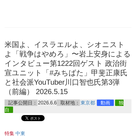
米国よ、イスラエルよ、シオニスト
よ「戦争はやめろ」〜岩上安身による
インタビュー第1222回ゲスト 政治街
宣ユニット「#みちばた」甲斐正康氏
と社会派YouTuber川口智也氏第3弾
（前編） 2026.5.15
記事公開日：
2026.6.6
取材地：
東京都
動画
独
自
特集
中東