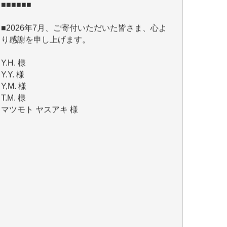
り感謝を申し上げます。
Y.H. 様
Y.Y. 様
Y,M. 様
T.M. 様
マツモト ヤスアキ 様
マシオン 恵美香 様
岩井 祐子 様
吉村 隆子 様
新城 靖 様
青木 要 様
T.Y. 様
K.O. 様
Y.S. 様
Y.N. 様
y.m. 様
R.N. 様
J.M. 様