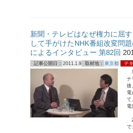
新聞・テレビはなぜ権力に屈す
して手がけたNHK番組改変問
によるインタビュー 第82回
201
記事公開日：
2011.1.9
取材地：
東京都
テ
享
ナ
後
電
て
電
2
で