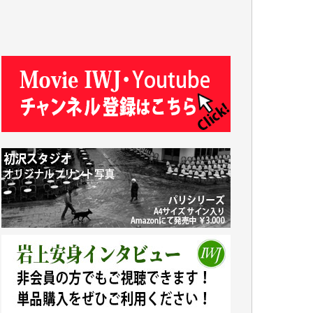
T.N. 様
Y.T. 様
T.K. 様
ASAKO TAKAESU 様
マシオン恵美香 様
平野智生 様
山本賢二 様
吉住俊昭 様
徳山匡 様
金 盛起 様
塩川 晃平 様
松本益美 様
井出 隆太 様
及川昭男 様
岩井祐子 様
藤田英之 様
藤岡比左志 様
井出 隆太 様
小池説夫 様
アオキカナメ 様