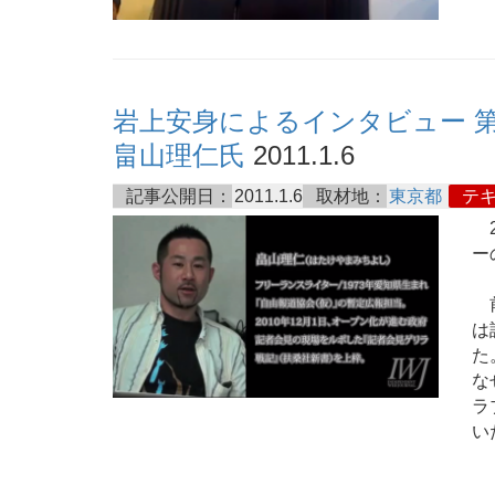
岩上安身によるインタビュー 第
畠山理仁氏
2011.1.6
記事公開日：
2011.1.6
取材地：
東京都
テ
2
ー
前
は
た
な
ラ
い