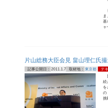
ジ
ま
基
ャ
片山総務大臣会見 畠山理仁氏撮
記事公開日：
2011.1.7
取材地：
東京都
テ
畠
続
を
の
挑