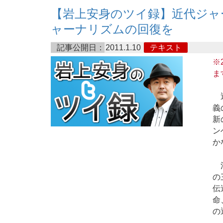
【岩上安身のツイ録】近代ジャ
ャーナリズムの回復を
記事公開日：
2011.1.10
テキスト
※
ま
近
義
新
ン
か
活
の
伝
命
の