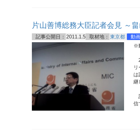
片山善博総務大臣記者会見 ～
記事公開日：
2011.1.5
取材地：
東京都
動
※
2
リ
は
継
記
信