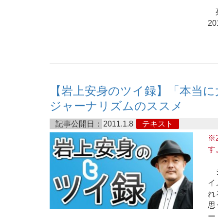
死
2
【岩上安身のツイ録】「本当に
ジャーナリズムのススメ
記事公開日：
2011.1.8
テキスト
※
す
ジ
イ
れ
思
ー