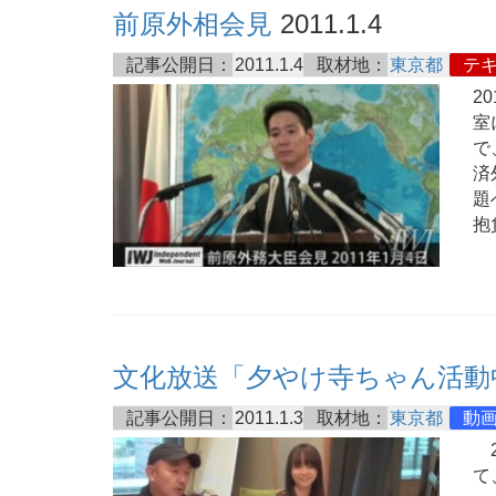
前原外相会見
2011.1.4
記事公開日：
2011.1.4
取材地：
東京都
テ
2
室
で
済
題
抱
文化放送「夕やけ寺ちゃん活動
記事公開日：
2011.1.3
取材地：
東京都
動
2
て