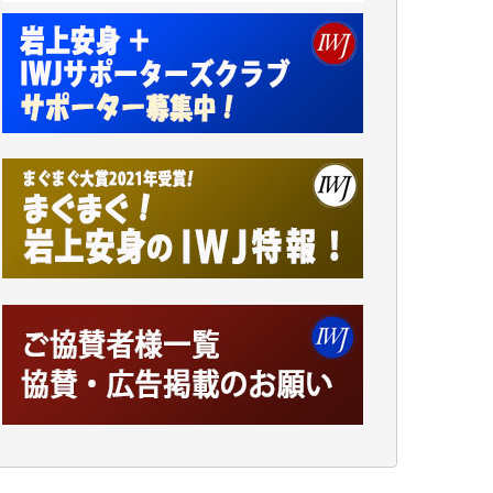
諸般の事情によりIWJ会費払えず今は非会員
です。市民側に立つ講演会にIWJのカメラマ
ンをよく拝見しております。コンテンツが失
われるのはあまりにもったいない。少しでも
お役立てください。（H.O.様）
今日、僅かですがカンパしました。（T.M.
様）
今日、僅かですがカンパしました。IWJの危
機を乗り切るには到底及ばない額ですが病気
の妻を抱えている私にとっては精一杯のカン
パです。
かねてよりIWJが発してきた膨大な取材記事
や解説記事、そして各界の方々とのインタビ
ューは大袈裟ではなく、極めて重要な知的財
産だと思っています。
Windows7の頃はIWJの動画もRealPlayerで録