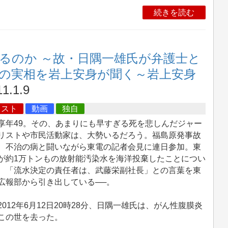
続きを読む
るのか ～故・日隅一雄氏が弁護士と
題の実相を岩上安身が聞く～岩上安身
1.1.9
キスト
動画
独自
年49。その、あまりにも早すぎる死を悲しんだジャー
リストや市民活動家は、大勢いるだろう。福島原発事故
、不治の病と闘いながら東電の記者会見に連日参加。東
が約1万トンもの放射能汚染水を海洋投棄したことについ
、「流水決定の責任者は、武藤栄副社長」との言葉を東
広報部から引き出している──。
012年6月12日20時28分、日隅一雄氏は、がん性腹膜炎
この世を去った。