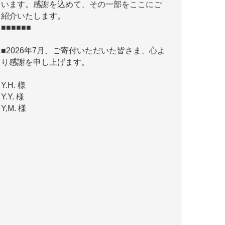
■■■■■■
■2026年7月、ご寄付いただいた皆さま、心よ
り感謝を申し上げます。
Y.H. 様
Y.Y. 様
Y,M. 様
T.M. 様
マツモト ヤスアキ 様
マシオン 恵美香 様
岩井 祐子 様
吉村 隆子 様
新城 靖 様
青木 要 様
T.Y. 様
K.O. 様
Y.S. 様
Y.N. 様
y.m. 様