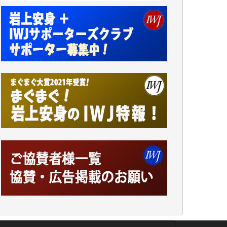
井出 隆太 様
小池説夫 様
アオキカナメ 様
諸般の事情によりIWJ会費払えず今は非会員
です。市民側に立つ講演会にIWJのカメラマ
ンをよく拝見しております。コンテンツが失
われるのはあまりにもったいない。少しでも
お役立てください。（H.O.様）
今日、僅かですがカンパしました。（T.M.
様）
今日、僅かですがカンパしました。IWJの危
機を乗り切るには到底及ばない額ですが病気
の妻を抱えている私にとっては精一杯のカン
パです。
かねてよりIWJが発してきた膨大な取材記事
や解説記事、そして各界の方々とのインタビ
ューは大袈裟ではなく、極めて重要な知的財