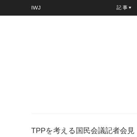
IWJ
記 事
TPPを考える国民会議記者会見 20