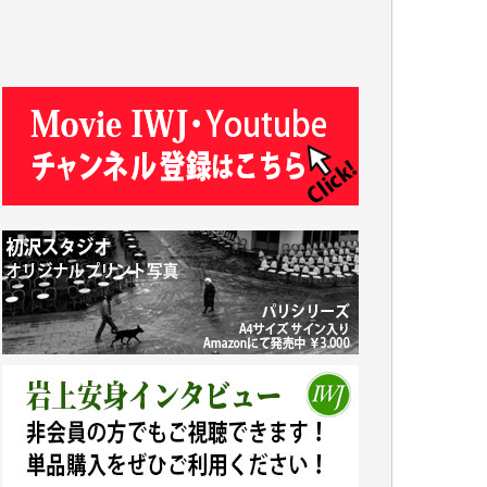
R.N. 様
J.M. 様
T.N. 様
Y.T. 様
T.K. 様
ASAKO TAKAESU 様
マシオン恵美香 様
平野智生 様
山本賢二 様
吉住俊昭 様
徳山匡 様
金 盛起 様
塩川 晃平 様
松本益美 様
井出 隆太 様
及川昭男 様
岩井祐子 様
藤田英之 様
藤岡比左志 様