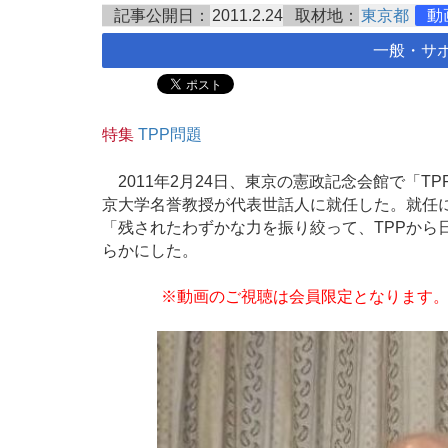
記事公開日：
2011.2.24
取材地：
東京都
動
一般・サ
特集
TPP問題
2011年2月24日、東京の憲政記念会館で「T
京大学名誉教授が代表世話人に就任した。就任に
「残されたわずかな力を振り絞って、TPPから
らかにした。
※動画のご視聴は会員限定となります