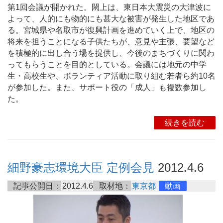
第1回会議が開かれた。閖上は、東日本大震災の大津波に
よって、人的にも物的にも甚大な被害が発生した地区であ
る。宮城県や名取市が復興計画を進めていく上で、地区の
将来を担うことになる子供たちが、意見や主張、要望など
を積極的に出し合う場を提供し、今後のまちづくりに関わ
ってもらうことを目的としている。会議には地元の中学
生・高校生や、ボランティア活動に取り組む若者ら約10名
が参加した。また、サポート役の「成人」も複数参加し
た。
続きを読む
細野豪志環境大臣 定例会見
2012.4.6
記事公開日：
2012.4.6
取材地：
東京都
動画