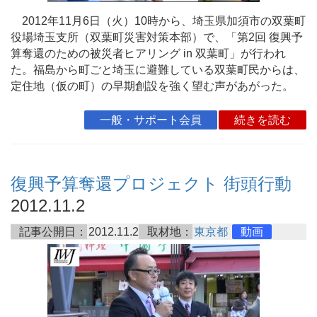
2012年11月6日（火）10時から、埼玉県加須市の双葉町
役場埼玉支所（双葉町災害対策本部）で、「第2回 復興予
算奪還のための被災者ヒアリング in 双葉町」が行われ
た。福島から町ごと埼玉に避難している双葉町民からは、
定住地（仮の町）の早期創設を強く望む声があがった。
一般・サポート会員
続きを読む
復興予算奪還プロジェクト 街頭行動
2012.11.2
記事公開日：
2012.11.2
取材地：
東京都
動画