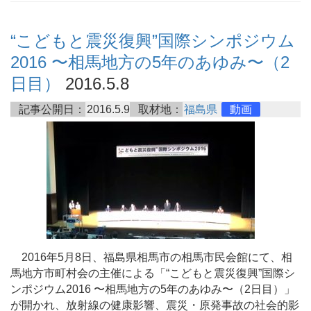
“こどもと震災復興”国際シンポジウム
2016 〜相馬地方の5年のあゆみ〜（2
日目）
2016.5.8
記事公開日：
2016.5.9
取材地：
福島県
動画
2016年5月8日、福島県相馬市の相馬市民会館にて、相
馬地方市町村会の主催による「“こどもと震災復興”国際シ
ンポジウム2016 〜相馬地方の5年のあゆみ〜（2日目）」
が開かれ、放射線の健康影響、震災・原発事故の社会的影