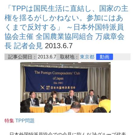
「TPPは国民生活に直結し、国家の主
権を揺るがしかねない。参加にはあ
くまで反対する」 ～日本外国特派員
協会主催 全国農業協同組合 万歳章会
長 記者会見
2013.6.7
記事公開日：
2013.6.7
取材地：
東京都
動画
特集
TPP問題
日本外国特派員協会での会見に臨んだJAグループ代表