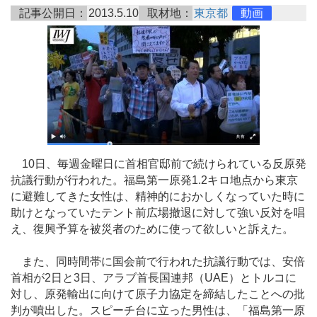
記事公開日：
2013.5.10
取材地：
東京都
動画
10日、毎週金曜日に首相官邸前で続けられている反原発
抗議行動が行われた。福島第一原発1.2キロ地点から東京
に避難してきた女性は、精神的におかしくなっていた時に
助けとなっていたテント前広場撤退に対して強い反対を唱
え、復興予算を被災者のために使って欲しいと訴えた。
また、同時間帯に国会前で行われた抗議行動では、安倍
首相が2日と3日、アラブ首長国連邦（UAE）とトルコに
対し、原発輸出に向けて原子力協定を締結したことへの批
判が噴出した。スピーチ台に立った男性は、「福島第一原