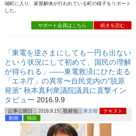
城町に入り、家屋解体が行われている町の様子をリポート
した。
サポート会員はこちら
続きを読む
「東電を逆さまにしても一円も出ない
という状況にして初めて、国民の理解
が得られる」――東電救済にひた走る
「エネ庁」の異常〜自民党内の”脱原
発派” 秋本真利衆議院議員に直撃イン
タビュー
2016.9.9
記事公開日：
2016.9.15
取材地：
東京都
テキスト
動画
独自