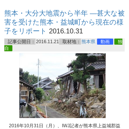
熊本・大分大地震から半年 ―甚大な被
害を受けた熊本・益城町から現在の様
子をリポート
2016.10.31
記事公開日：
2016.11.21
取材地：
熊本県
動画
独
自
2016年10月31日（月）、IWJ記者が熊本県上益城郡益