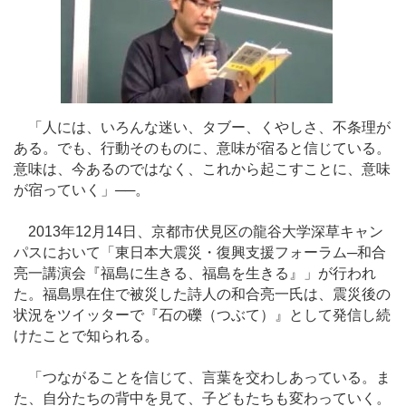
「人には、いろんな迷い、タブー、くやしさ、不条理が
ある。でも、行動そのものに、意味が宿ると信じている。
意味は、今あるのではなく、これから起こすことに、意味
が宿っていく」──。
2013年12月14日、京都市伏見区の龍谷大学深草キャン
パスにおいて「東日本大震災・復興支援フォーラム─和合
亮一講演会『福島に生きる、福島を生きる』」が行われ
た。福島県在住で被災した詩人の和合亮一氏は、震災後の
状況をツイッターで『石の礫（つぶて）』として発信し続
けたことで知られる。
「つながることを信じて、言葉を交わしあっている。ま
た、自分たちの背中を見て、子どもたちも変わっていく。