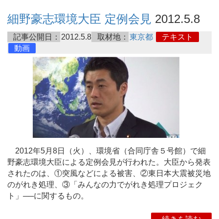
細野豪志環境大臣 定例会見
2012.5.8
記事公開日：
2012.5.8
取材地：
東京都
テキスト
動画
2012年5月8日（火）、環境省（合同庁舎５号館）で細
野豪志環境大臣による定例会見が行われた。大臣から発表
されたのは、①突風などによる被害、②東日本大震被災地
のがれき処理、③「みんなの力でがれき処理プロジェク
ト」──に関するもの。