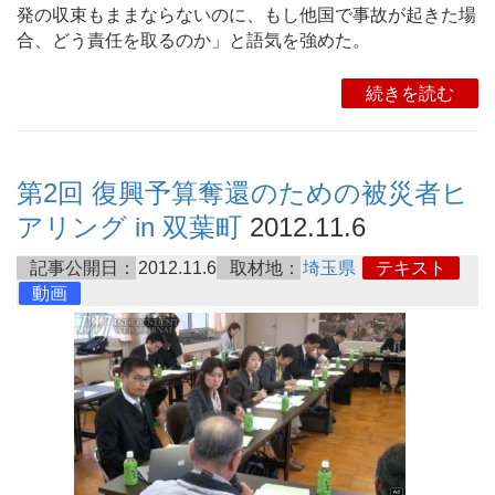
発の収束もままならないのに、もし他国で事故が起きた場
合、どう責任を取るのか」と語気を強めた。
続きを読む
第2回 復興予算奪還のための被災者ヒ
アリング in 双葉町
2012.11.6
記事公開日：
2012.11.6
取材地：
埼玉県
テキスト
動画