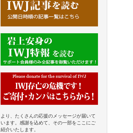
■■■■■■
IWJには、ご寄付・カンパをいただいた方々
より、たくさんの応援のメッセージが届いて
います。感謝を込めて、その一部をここにご
紹介いたします。
■■■■■■