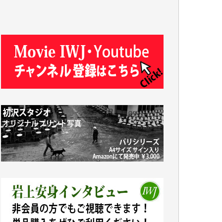
J.M. 様
T.N. 様
Y.T. 様
T.K. 様
ASAKO TAKAESU 様
マシオン恵美香 様
平野智生 様
山本賢二 様
吉住俊昭 様
徳山匡 様
金 盛起 様
塩川 晃平 様
松本益美 様
井出 隆太 様
及川昭男 様
岩井祐子 様
藤田英之 様
藤岡比左志 様
井出 隆太 様
小池説夫 様