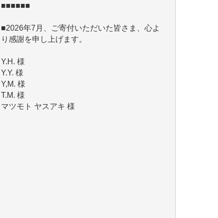
■2026年7月、ご寄付いただいた皆さま、心よ
り感謝を申し上げます。
Y.H. 様
Y.Y. 様
Y,M. 様
T.M. 様
マツモト ヤスアキ 様
マシオン 恵美香 様
岩井 祐子 様
吉村 隆子 様
新城 靖 様
青木 要 様
T.Y. 様
K.O. 様
Y.S. 様
Y.N. 様
y.m. 様
R.N. 様