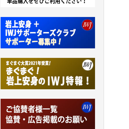
アオキカナメ 様
諸般の事情によりIWJ会費払えず今は非会員
です。市民側に立つ講演会にIWJのカメラマ
ンをよく拝見しております。コンテンツが失
われるのはあまりにもったいない。少しでも
お役立てください。（H.O.様）
今日、僅かですがカンパしました。（T.M.
様）
今日、僅かですがカンパしました。IWJの危
機を乗り切るには到底及ばない額ですが病気
の妻を抱えている私にとっては精一杯のカン
パです。
かねてよりIWJが発してきた膨大な取材記事
や解説記事、そして各界の方々とのインタビ
ューは大袈裟ではなく、極めて重要な知的財
産だと思っています。