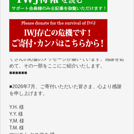
■■■■■■
IWJには、ご寄付・カンパをいただいた方々より、た
くさんの応援のメッセージが届いています。感謝を込
めて、その一部をここにご紹介いたします。
■■■■■■
■2026年7月、ご寄付いただいた皆さま、心より感謝
を申し上げます。
Y.H. 様
Y.Y. 様
Y,M. 様
T.M. 様
マツモト ヤスアキ 様
マシオン 恵美香 様