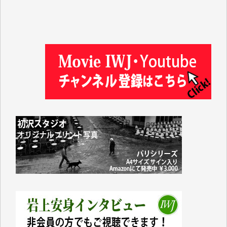
徳山匡 様
金 盛起 様
塩川 晃平 様
松本益美 様
井出 隆太 様
及川昭男 様
岩井祐子 様
藤田英之 様
藤岡比左志 様
井出 隆太 様
小池説夫 様
アオキカナメ 様
諸般の事情によりIWJ会費払えず今は非会員です。市
民側に立つ講演会にIWJのカメラマンをよく拝見して
おります。コンテンツが失われるのはあまりにもった
いない。少しでもお役立てください。（H.O.様）
今日、僅かですがカンパしました。（T.M.様）