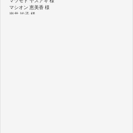
岩井 祐子 様
吉村 隆子 様
新城 靖 様
青木 要 様
T.Y. 様
K.O. 様
Y.S. 様
Y.N. 様
y.m. 様
R.N. 様
J.M. 様
T.N. 様
Y.T. 様
T.K. 様
ASAKO TAKAESU 様
マシオン恵美香 様
平野智生 様
山本賢二 様
吉住俊昭 様