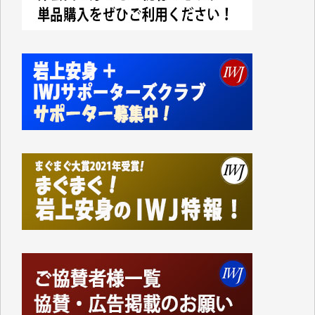
今日、僅かですがカンパしました。IWJの危機を乗り
切るには到底及ばない額ですが病気の妻を抱えている
私にとっては精一杯のカンパです。
かねてよりIWJが発してきた膨大な取材記事や解説記
事、そして各界の方々とのインタビューは大袈裟では
なく、極めて重要な知的財産だと思っています。
Windows7の頃はIWJの動画もRealPlayerで録画でき
て、かなりの動画をDVDに焼きこんで保存していま
した。
しかし、それが出来なくなって以降はExcelなどを使
ってハイパーリンクを張り、重要と思われる記事にい
つでも簡単にアクセスできるようにして来ました。し
かし、それができるのもコンテンツがサーバーに保存
されているからこそのことであり、そのサーバーが使
えなくなってしまえば二度と視ることが出来なくなっ
てしまいます。
「何とかしなければ、何とかしてほしい。」と思いな
がらも前述した事情でどうにもならない自分の非力に
歯ぎしりするばかりです。（T.M.様）