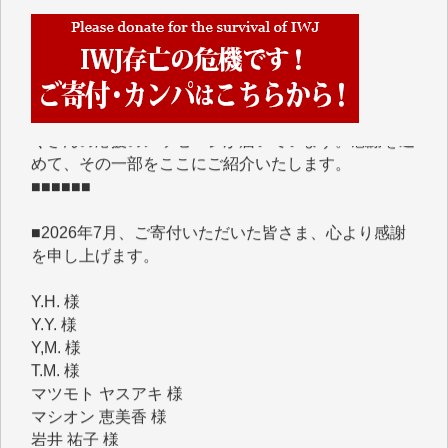
■■■■■■
IWJには、ご寄付・カンパをいただいた方々より、た
くさんの応援のメッセージが届いています。感謝を込
めて、その一部をここにご紹介いたします。
■■■■■■
■2026年7月、ご寄付いただいた皆さま、心より感謝
を申し上げます。
Y.H. 様
Y.Y. 様
Y,M. 様
T.M. 様
マツモト ヤスアキ 様
マシオン 恵美香 様
岩井 祐子 様
吉村 隆子 様