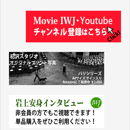
松本益美 様
井出 隆太 様
及川昭男 様
岩井祐子 様
藤田英之 様
藤岡比左志 様
井出 隆太 様
小池説夫 様
アオキカナメ 様
諸般の事情によりIWJ会費払えず今は非会員です。市
民側に立つ講演会にIWJのカメラマンをよく拝見して
おります。コンテンツが失われるのはあまりにもった
いない。少しでもお役立てください。（H.O.様）
今日、僅かですがカンパしました。（T.M.様）
今日、僅かですがカンパしました。IWJの危機を乗り
切るには到底及ばない額ですが病気の妻を抱えている