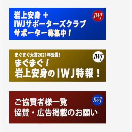
私にとっては精一杯のカンパです。
かねてよりIWJが発してきた膨大な取材記事や解説記
事、そして各界の方々とのインタビューは大袈裟では
なく、極めて重要な知的財産だと思っています。
Windows7の頃はIWJの動画もRealPlayerで録画でき
て、かなりの動画をDVDに焼きこんで保存していま
した。
しかし、それが出来なくなって以降はExcelなどを使
ってハイパーリンクを張り、重要と思われる記事にい
つでも簡単にアクセスできるようにして来ました。し
かし、それができるのもコンテンツがサーバーに保存
されているからこそのことであり、そのサーバーが使
えなくなってしまえば二度と視ることが出来なくなっ
てしまいます。
「何とかしなければ、何とかしてほしい。」と思いな
がらも前述した事情でどうにもならない自分の非力に
歯ぎしりするばかりです。（T.M.様）
いつもまともな報道、ありがとうございます。（新城