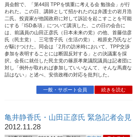
員会館で、「第44回 TPPを慎重に考える会 勉強会」が行
われた。この日、講師として招かれたのは弁護士の岩月浩
二氏。投資家が他国政府に対して訴訟を起こすことを可能
にする「ISD条項」について講演した。この日の会合に
は、前議員の山田正彦氏（日本未来の党）の他、首藤信彦
氏（民主党）、三宅雪子氏（生活の党）、相原史乃氏など
が駆けつけた。同会は「2月の訪米時において、TPP交渉
参加を表明することには断固反対する」との決議案を採
択。会長に就任した民主党の篠原孝衆議院議員は記者団に
対し「例外が取れれば参加していいなんて、そんな馬鹿な
話はない」と述べ、安倍政権の対応を批判した。
一般・サポート会員
続きを読む
亀井静香氏・山田正彦氏 緊急記者会見
2012.11.28