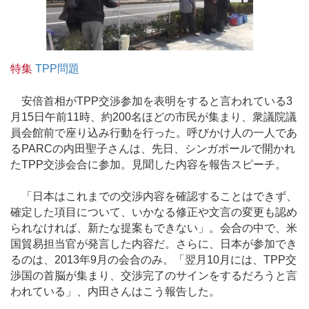
特集
TPP問題
安倍首相がTPP交渉参加を表明をすると言われている3
月15日午前11時、約200名ほどの市民が集まり、衆議院議
員会館前で座り込み行動を行った。呼びかけ人の一人であ
るPARCの内田聖子さんは、先日、シンガポールで開かれ
たTPP交渉会合に参加。見聞した内容を報告スピーチ。
「日本はこれまでの交渉内容を確認することはできず、
確定した項目について、いかなる修正や文言の変更も認め
られなければ、新たな提案もできない」。会合の中で、米
国貿易担当官が発言した内容だ。さらに、日本が参加でき
るのは、2013年9月の会合のみ。「翌月10月には、TPP交
渉国の首脳が集まり、交渉完了のサインをするだろうと言
われている」、内田さんはこう報告した。