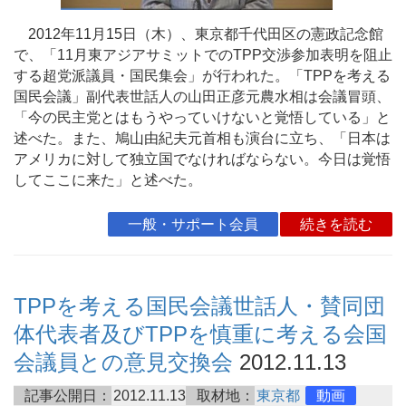
2012年11月15日（木）、東京都千代田区の憲政記念館
で、「11月東アジアサミットでのTPP交渉参加表明を阻止
する超党派議員・国民集会」が行われた。「TPPを考える
国民会議」副代表世話人の山田正彦元農水相は会議冒頭、
「今の民主党とはもうやっていけないと覚悟している」と
述べた。また、鳩山由紀夫元首相も演台に立ち、「日本は
アメリカに対して独立国でなければならない。今日は覚悟
してここに来た」と述べた。
一般・サポート会員
続きを読む
TPPを考える国民会議世話人・賛同団
体代表者及びTPPを慎重に考える会国
会議員との意見交換会
2012.11.13
記事公開日：
2012.11.13
取材地：
東京都
動画