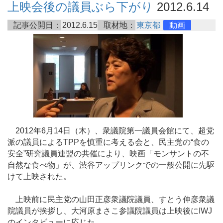
上映会後の議員ぶら下がり
2012.6.14
記事公開日：
2012.6.15
取材地：
東京都
動画
2012年6月14日（木）、衆議院第一議員会館にて、超党
派の議員によるTPPを慎重に考える会と、民主党の“食の
安全”研究議員連盟の共催により、映画「モンサントの不
自然な食べ物」が、渋谷アップリンクでの一般公開に先駆
けて上映された。
上映前に民主党の山田正彦衆議院議員、すとう伸彦衆議
院議員が挨拶し、大河原まさこ参議院議員は上映後にIWJ
のインタビューに応じた。