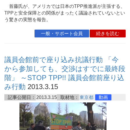
首藤氏が、アメリカでは日本のTPP推進派が主張する、
TPPと安全保障との関係がまったく議論されていないとい
う驚きの実態を報告。
一般・サポート会員
続きを読む
議員会館前で座り込み抗議行動 「今
から参加しても、交渉はすでに最終段
階」 ～STOP TPP!! 議員会館前座り込
み行動
2013.3.15
記事公開日：
2013.3.15
取材地：
東京都
動画