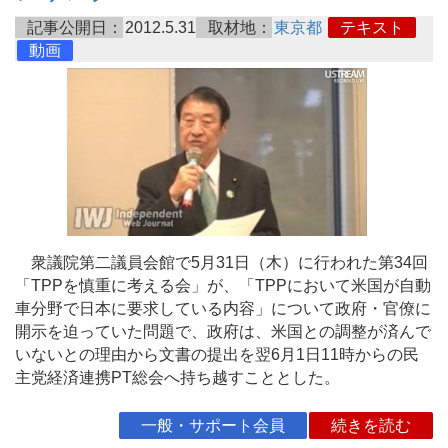
記事公開日：
2012.5.31
取材地：
東京都
テキスト
動画
衆議院第二議員会館で5月31日（木）に行われた第34回
「TPPを慎重に考える会」が、「TPPにおいて米国が自動
車分野で日本に要求している内容」について政府・官僚に
開示を迫っていた問題で、政府は、米国との調整が済んで
いないとの理由から文書の提出を翌6月1日11時からの民
主党経済連携PT総会へ持ち越すこととした。
一般・サポート会員
続きを読む