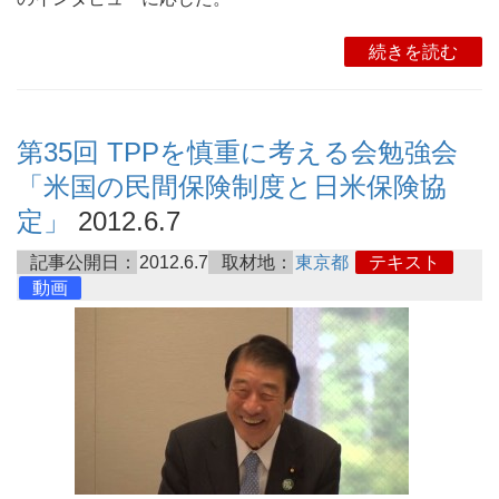
続きを読む
第35回 TPPを慎重に考える会勉強会
「米国の民間保険制度と日米保険協
定」
2012.6.7
記事公開日：
2012.6.7
取材地：
東京都
テキスト
動画