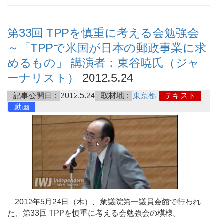
第33回 TPPを慎重に考える会勉強会
～「TPPで米国が日本の郵政事業に求
めるもの」 講演者：東谷暁氏（ジャ
ーナリスト）
2012.5.24
記事公開日：
2012.5.24
取材地：
東京都
テキスト
動画
2012年5月24日（木）、衆議院第一議員会館で行われ
た、第33回 TPPを慎重に考える会勉強会の模様。