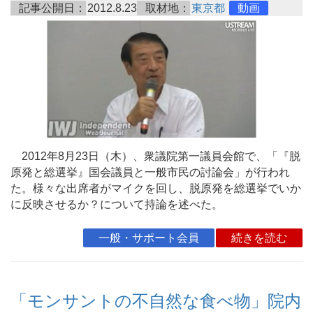
記事公開日：
2012.8.23
取材地：
東京都
動画
2012年8月23日（木）、衆議院第一議員会館で、「『脱
原発と総選挙』国会議員と一般市民の討論会」が行われ
た。様々な出席者がマイクを回し、脱原発を総選挙でいか
に反映させるか？について持論を述べた。
一般・サポート会員
続きを読む
「モンサントの不自然な食べ物」院内