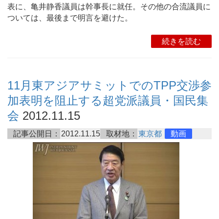
表に、亀井静香議員は幹事長に就任。その他の合流議員に
ついては、最後まで明言を避けた。
続きを読む
11月東アジアサミットでのTPP交渉参
加表明を阻止する超党派議員・国民集
会
2012.11.15
記事公開日：
2012.11.15
取材地：
東京都
動画