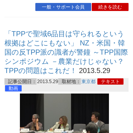
一般・サポート会員
続きを読む
「TPPで聖域6品目は守られるという
根拠はどこにもない」 NZ・米国・韓
国の反TPP派の識者が警鐘 ～TPP国際
シンポジウム －農業だけじゃない？
TPPの問題はこれだ！
2013.5.29
記事公開日：
2013.5.29
取材地：
東京都
テキスト
動画