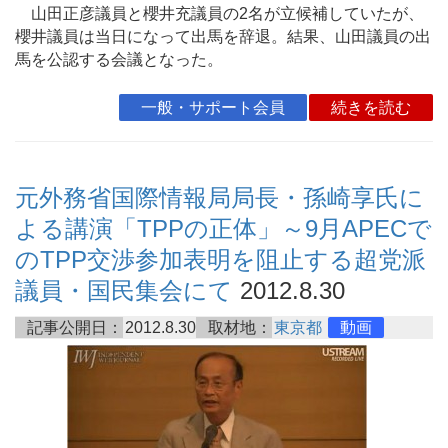
山田正彦議員と櫻井充議員の2名が立候補していたが、
櫻井議員は当日になって出馬を辞退。結果、山田議員の出
馬を公認する会議となった。
一般・サポート会員
続きを読む
元外務省国際情報局局長・孫崎享氏に
よる講演「TPPの正体」～9月APECで
のTPP交渉参加表明を阻止する超党派
議員・国民集会にて
2012.8.30
記事公開日：
2012.8.30
取材地：
東京都
動画