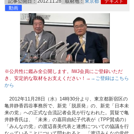
記事公開日：
2012.11.28
取材地：
東京都
テキスト
動画
※公共性に鑑み全公開します。IWJ会員にご登録いただ
き、安定的な取材をお支えください！→
→ご登録はこちら
から
2012年11月28日（水）14時30分より、東京都新宿区の
亀井静香四谷事務所で、新党「脱原発」の、新党「日本未
来の党」への正式な合流記者会見が行なわれた。質疑で亀
井静香氏は、「未来」の嘉田由紀子代表が（TPP賛成の）
「みんなの党」の渡辺喜美代表と連携についての協議を行
なっていることについて問われると、「渡辺みんなの党代