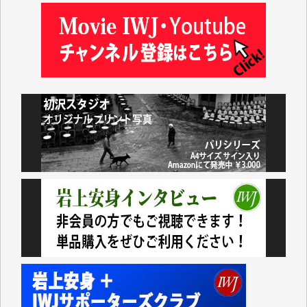
おります。コンテンツが失われるのはあまりにもった
いない。少しでもお役立てください。（H.O.様）
今日、僅かですがカンパしました。（T.M.様）
今日、僅かですがカンパしました。IWJの危機を乗り
切るには到底及ばない額ですが病気の妻を抱えている
私にとっては精一杯のカンパです。
かねてよりIWJが発してきた膨大な取材記事や解説記
事、そして各界の方々とのインタビューは大袈裟では
なく、極めて重要な知的財産だと思っています。
Windows7の頃はIWJの動画もRealPlayerで録画でき
て、かなりの動画をDVDに焼きこんで保存していま
した。
しかし、それが出来なくなって以降はExcelなどを使
ってハイパーリンクを張り、重要と思われる記事にい
つでも簡単にアクセスできるようにして来ました。し
かし、それができるのもコンテンツがサーバーに保存
されているからこそのことであり、そのサーバーが使
えなくなってしまえば二度と視ることが出来なくなっ