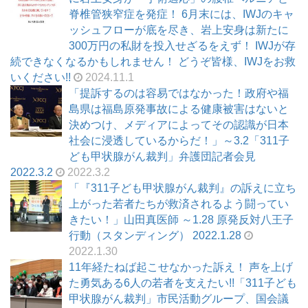
脊椎管狭窄症を発症！ 6月末には、IWJのキャ
ッシュフローが底を尽き、岩上安身は新たに
300万円の私財を投入せざるをえず！ IWJが存
続できなくなるかもしれません！ どうぞ皆様、IWJをお救
いください!!
2024.11.1
「提訴するのは容易ではなかった！政府や福
島県は福島原発事故による健康被害はないと
決めつけ、メディアによってその認識が日本
社会に浸透しているからだ！」～3.2「311子
ども甲状腺がん裁判」弁護団記者会見
2022.3.2
2022.3.2
「『311子ども甲状腺がん裁判』の訴えに立ち
上がった若者たちが救済されるよう闘ってい
きたい！」山田真医師 ～1.28 原発反対八王子
行動（スタンディング） 2022.1.28
2022.1.30
11年経たねば起こせなかった訴え！ 声を上げ
た勇気ある6人の若者を支えたい!!「311子ども
甲状腺がん裁判」市民活動グループ、国会議