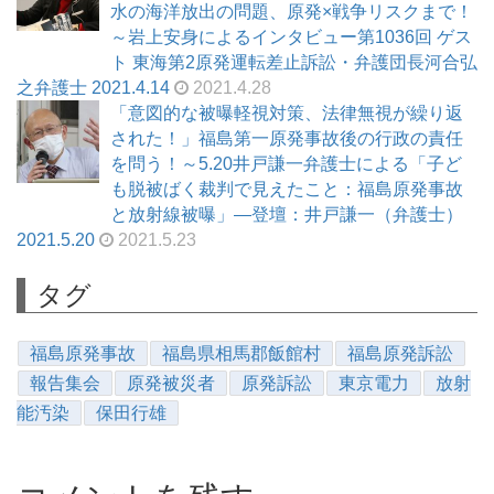
水の海洋放出の問題、原発×戦争リスクまで！
～岩上安身によるインタビュー第1036回 ゲス
ト 東海第2原発運転差止訴訟・弁護団長河合弘
之弁護士 2021.4.14
2021.4.28
「意図的な被曝軽視対策、法律無視が繰り返
された！」福島第一原発事故後の行政の責任
を問う！～5.20井戸謙一弁護士による「子ど
も脱被ばく裁判で見えたこと：福島原発事故
と放射線被曝」―登壇：井戸謙一（弁護士）
2021.5.20
2021.5.23
タグ
福島原発事故
福島県相馬郡飯館村
福島原発訴訟
報告集会
原発被災者
原発訴訟
東京電力
放射
能汚染
保田行雄