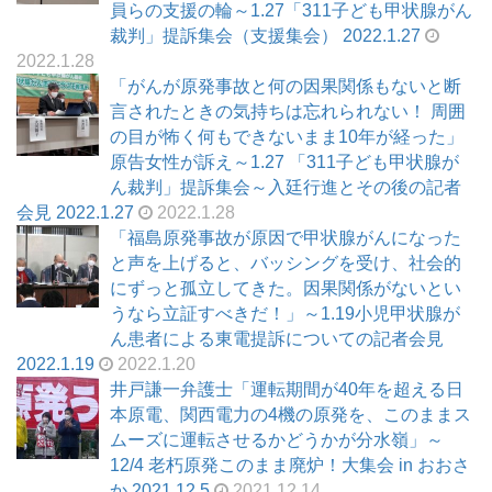
員らの支援の輪～1.27「311子ども甲状腺がん
裁判」提訴集会（支援集会） 2022.1.27
2022.1.28
「がんが原発事故と何の因果関係もないと断
言されたときの気持ちは忘れられない！ 周囲
の目が怖く何もできないまま10年が経った」
原告女性が訴え～1.27 「311子ども甲状腺が
ん裁判」提訴集会～入廷行進とその後の記者
会見 2022.1.27
2022.1.28
「福島原発事故が原因で甲状腺がんになった
と声を上げると、バッシングを受け、社会的
にずっと孤立してきた。因果関係がないとい
うなら立証すべきだ！」～1.19小児甲状腺が
ん患者による東電提訴についての記者会見
2022.1.19
2022.1.20
井戸謙一弁護士「運転期間が40年を超える日
本原電、関西電力の4機の原発を、このままス
ムーズに運転させるかどうかが分水嶺」～
12/4 老朽原発このまま廃炉！大集会 in おおさ
か 2021.12.5
2021.12.14