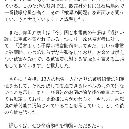
ている。このたびの裁判では、飯館村の村民は福島県内で
一番被曝線量が高く、その『被曝の問題』を正面から問う
ていこうと考えています」と説明した。
また、保田弁護士は「今、国と東電側の主張は『過払い
論』に重点が置かれている。つまり、原発被害者に対し
て、『通常よりも手厚い損害賠償をしてきた』という非常
に破廉恥、かつ恥知らずな主張をしており、お金では償え
ない被害を受けている被害者に対する冒涜とも言える主張
をしてきています」と批判した。
さらに「今後、13人の原告一人ひとりの被曝線量の測定
値を出して、それが決して看過できるレベルのものではな
いことを示し、また、各原告のお宅の除染後の線量につい
ても測定しており、除染後にもかかわらず、今なお、高濃
度の放射能に汚染されていることを示していく」と、今後
の方針を語った。
詳しくは、ぜひ全編動画を御覧いただきたい。