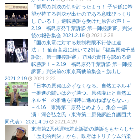
「群馬の判決の仇を討ったよう！ 子や孫に希
望が持てる判決が出たのである意味びっくり
している！」逆転勝訴を受けた原告の声！～
2.19「福島原発千葉訴訟 第一陣控訴審」判決
後の報告集会 2021.2.19
2021.2.28
「国の東電に対する規制権限不行使は違
法」！ 仙台高裁に続いて2例目「福島原発千葉
訴訟、第一陣控訴審」で国の責任を認める逆
転勝訴！～2.19「福島原発千葉訴訟 第一陣控
訴審」判決前の東京高裁前集会～旗出し
2021.2.19
2021.2.23
「日本の原発は必ずなくなる。自然エネルギ
ー推進の闘いは必ず勝つ。原発廃止と自然エ
ネルギーの推進を同時に進めねばならない」
～4.16「東海第二原発とめよう」集会 ―講
演：河合弘之氏（東海第二原発訴訟弁護団共
同代表） 2021.4.16
2021.4.29
東海第2原発運転差止訴訟の勝訴をもたらした
「歴史的判決」から、政府はトリチウム汚染