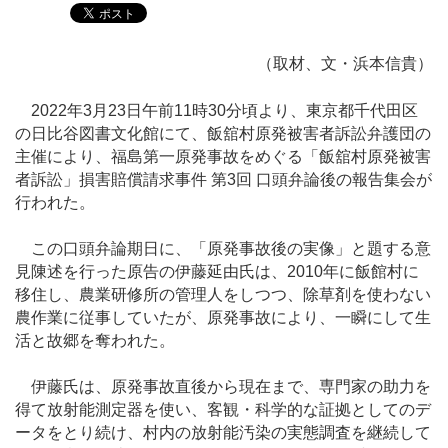
（取材、文・浜本信貴）
2022年3月23日午前11時30分頃より、東京都千代田区
の日比谷図書文化館にて、飯舘村原発被害者訴訟弁護団の
主催により、福島第一原発事故をめぐる「飯舘村原発被害
者訴訟」損害賠償請求事件 第3回 口頭弁論後の報告集会が
行われた。
この口頭弁論期日に、「原発事故後の実像」と題する意
見陳述を行った原告の伊藤延由氏は、2010年に飯館村に
移住し、農業研修所の管理人をしつつ、除草剤を使わない
農作業に従事していたが、原発事故により、一瞬にして生
活と故郷を奪われた。
伊藤氏は、原発事故直後から現在まで、専門家の助力を
得て放射能測定器を使い、客観・科学的な証拠としてのデ
ータをとり続け、村内の放射能汚染の実態調査を継続して