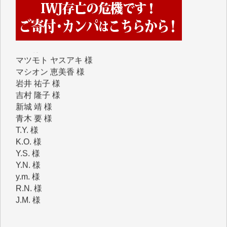
Y.Y. 様
Y,M. 様
T.M. 様
マツモト ヤスアキ 様
マシオン 恵美香 様
岩井 祐子 様
吉村 隆子 様
新城 靖 様
青木 要 様
T.Y. 様
K.O. 様
Y.S. 様
Y.N. 様
y.m. 様
R.N. 様
J.M. 様
T.N. 様
Y.T. 様
T.K. 様
ASAKO TAKAESU 様