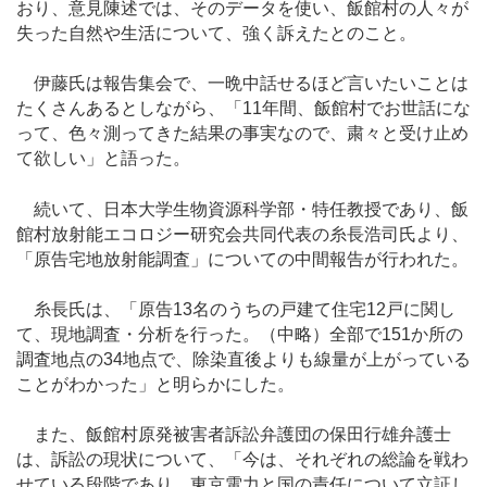
おり、意見陳述では、そのデータを使い、飯館村の人々が
失った自然や生活について、強く訴えたとのこと。
伊藤氏は報告集会で、一晩中話せるほど言いたいことは
たくさんあるとしながら、「11年間、飯館村でお世話にな
って、色々測ってきた結果の事実なので、粛々と受け止め
て欲しい」と語った。
続いて、日本大学生物資源科学部・特任教授であり、飯
館村放射能エコロジー研究会共同代表の糸長浩司氏より、
「原告宅地放射能調査」についての中間報告が行われた。
糸長氏は、「原告13名のうちの戸建て住宅12戸に関し
て、現地調査・分析を行った。（中略）全部で151か所の
調査地点の34地点で、除染直後よりも線量が上がっている
ことがわかった」と明らかにした。
また、飯館村原発被害者訴訟弁護団の保田行雄弁護士
は、訴訟の現状について、「今は、それぞれの総論を戦わ
せている段階であり、東京電力と国の責任について立証し