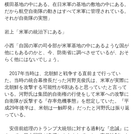
横田基地の中にある。在日米軍の基地の敷地の中にある。
だから航空自衛隊の動きはすべて米軍に管理されている。
それが自衛隊の実態」
岩上「米軍の統治下にある」
小西「自国の軍の司令部が米軍基地の中にあるような国が
他にもあるのかと、今、防衛省に調べさせているが、おそ
らく他にはないでしょう。
2017年当時は、北朝鮮と戦争する直前まで行ってい
た。当時の統合幕僚長だった河野克俊氏は、米軍が実際に
北朝鮮を攻撃する可能性が6割あると思っていたと言って
いる。河野氏は集団的自衛権の行使をして米軍への攻撃に
自衛隊が反撃する『存率危機事態』を想定していた。『平
成29年後半は、米朝は一触即発』だったと河野氏は振り返
っている。
安倍前総理のトランプ大統領に対する過剰な『忠誠』に