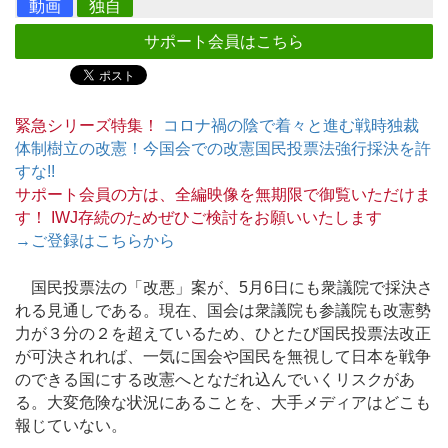
動画
独自
サポート会員はこちら
緊急シリーズ特集！
コロナ禍の陰で着々と進む戦時独裁
体制樹立の改憲！今国会での改憲国民投票法強行採決を許
すな!!
サポート会員の方は、全編映像を無期限で御覧いただけま
す！ IWJ存続のためぜひご検討をお願いいたします
→ご登録はこちらから
国民投票法の「改悪」案が、5月6日にも衆議院で採決さ
れる見通しである。現在、国会は衆議院も参議院も改憲勢
力が３分の２を超えているため、ひとたび国民投票法改正
が可決されれば、一気に国会や国民を無視して日本を戦争
のできる国にする改憲へとなだれ込んでいくリスクがあ
る。大変危険な状況にあることを、大手メディアはどこも
報じていない。