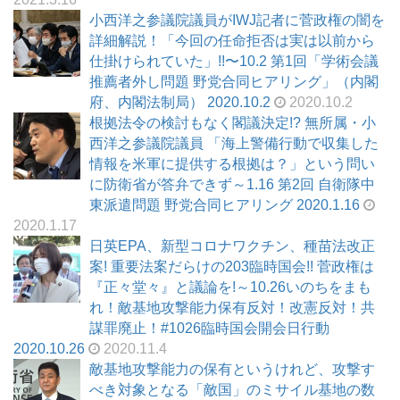
小西洋之参議院議員がIWJ記者に菅政権の闇を
詳細解説！「今回の任命拒否は実は以前から
仕掛けられていた」!!〜10.2 第1回「学術会議
推薦者外し問題 野党合同ヒアリング」（内閣
府、内閣法制局） 2020.10.2
2020.10.2
根拠法令の検討もなく閣議決定!? 無所属・小
西洋之参議院議員 「海上警備行動で収集した
情報を米軍に提供する根拠は？」という問い
に防衛省が答弁できず～1.16 第2回 自衛隊中
東派遣問題 野党合同ヒアリング 2020.1.16
2020.1.17
日英EPA、新型コロナワクチン、種苗法改正
案! 重要法案だらけの203臨時国会!! 菅政権は
『正々堂々』と議論を!～10.26いのちをまも
れ！敵基地攻撃能力保有反対！改憲反対！共
謀罪廃止！#1026臨時国会開会日行動
2020.10.26
2020.11.4
敵基地攻撃能力の保有というけれど、攻撃す
べき対象となる「敵国」のミサイル基地の数