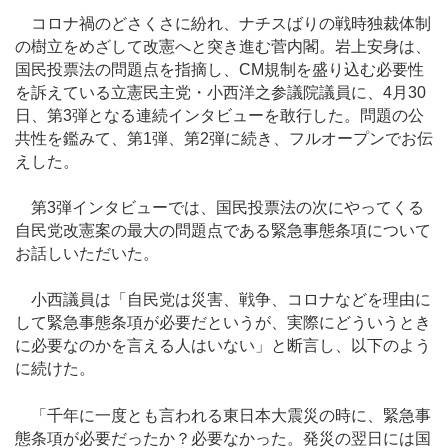
コロナ禍のどさくさに紛れ、ナチスばりの戦時独裁体制
の樹立をめざして改憲へと突き進む菅内閣。岩上安身は、
国民投票法の問題点を指摘し、CM規制を盛り込む必要性
を訴えている立憲民主党・小西洋之参議院議員に、4月30
日、第3弾となる連続インタビューを敢行した。問題の公
共性を鑑みて、第1弾、第2弾に続き、フルオープンでお伝
えした。
第3弾インタビューでは、国民投票法の次にやってくる
自民党改憲案の最大の問題点である緊急事態条項について
お話しいただいた。
小西議員は「自民党は災害、戦争、コロナなどを理由に
して緊急事態条項が必要だというが、実際にどういうとき
に必要なのかを言える人はいない」と断言し、以下のよう
に続けた。
「千年に一度とも言われる東日本大震災の時に、緊急事
態条項が必要だったか？必要なかった。発災の翌日には国