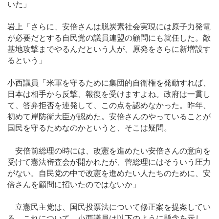
いた」
岩上「さらに、安倍さんは脱炭素社会実現には原子力発電
が必要だとする自民党の議員連盟の顧問にも就任した。敵
基地攻撃までやるんだという人が、原発をさらに新増設す
るという」
小西議員「米軍を守るために集団的自衛権を発動すれば、
日本は相手から反撃、報復を受けますよね。政府は一貫し
て、答弁拒否を連発して、この点を認めなかった。昨年、
初めて岸防衛大臣が認めた。安倍さんのやっていることが
国民を守るためなのかというと、そこは疑問。
安倍前総理の時には、改憲を進めたい安倍さんの意向を
受けて憲法審査会が開かれたが、菅総理にはそういう圧力
がない。自民党の中で改憲を進めたい人たちのために、安
倍さんを顧問に招いたのではないか」
立憲民主党は、国民投票法について修正案を提案してい
る。これについて、小西議員は以下のように懸念を示し