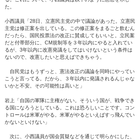
た。
小西議員「28日、立憲民主党の中で議論があった。立憲民
主党は修正案を出している。この修正案をまるごと飲むん
だったら、国民投票法の改正に賛成してもいいと。立民案
だと付帯部分に、CM規制等を３年以内にやると入れてい
るが、3年以内に改憲発議をしてはいけないという条件は
ないので、改憲したいと思えばできちゃう。
自民党はもうずっと、憲法改正の議論を同時にやってい
こうと言ってる。だから、３年以内に発議されるんじゃな
いかと不安。その可能性は高いと」
岩上「自国の軍隊に主権がない。そういう国が、戦争でき
る国になろうとしている。これは恐ろしいことです。コン
トロールは米軍がやる。米軍がやるといえばすっ飛んでい
かないといけない」
次に、小西議員が国会質疑などを通じて明らかにした、