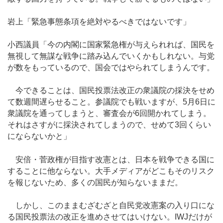
岩上「緊急事態条項を絶対やるべきではないです」
小西議員「今の内閣に国家緊急権が与えられれば、国民を
無視して無謀な戦争に踏み込んでいくかもしれない。与党
が数をもっているので、国会ではやられてしまうんです。
今できることは、国民投票法改正の衆議院の採決をせめ
て数週間遅らせること。参議院でも戦いますが、5月6日に
衆議院を通ってしまうと、審査会が6回開かれてしまう。
それはさすがに採決されてしまうので、せめて3回くらい
にならないかと」
安倍・菅政権が目指す改憲とは、日本を戦争できる国に
することに他ならない。大手メディアがどこもそのリスク
を報じないため、多くの国民が知らないままだ。
しかし、このままむざむざと自民党改憲案の入り口にな
る国民投票法の改正を進めさせてはいけない。IWJだけが