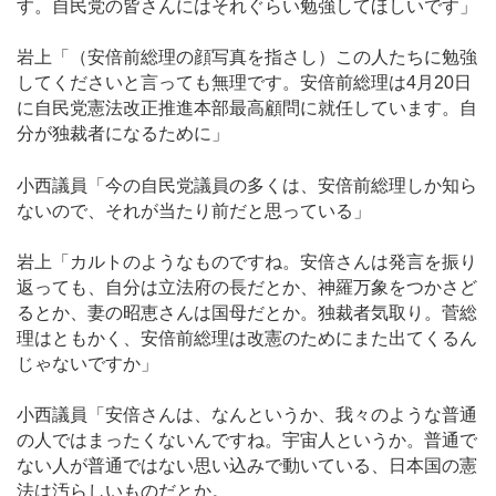
す。自民党の皆さんにはそれぐらい勉強してほしいです」
岩上「（安倍前総理の顔写真を指さし）この人たちに勉強
してくださいと言っても無理です。安倍前総理は4月20日
に自民党憲法改正推進本部最高顧問に就任しています。自
分が独裁者になるために」
小西議員「今の自民党議員の多くは、安倍前総理しか知ら
ないので、それが当たり前だと思っている」
岩上「カルトのようなものですね。安倍さんは発言を振り
返っても、自分は立法府の長だとか、神羅万象をつかさど
るとか、妻の昭恵さんは国母だとか。独裁者気取り。菅総
理はともかく、安倍前総理は改憲のためにまた出てくるん
じゃないですか」
小西議員「安倍さんは、なんというか、我々のような普通
の人ではまったくないんですね。宇宙人というか。普通で
ない人が普通ではない思い込みで動いている、日本国の憲
法は汚らしいものだとか。