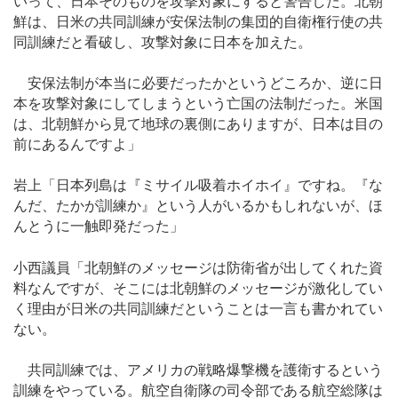
いって、日本そのものを攻撃対象にすると警告した。北朝
鮮は、日米の共同訓練が安保法制の集団的自衛権行使の共
同訓練だと看破し、攻撃対象に日本を加えた。
安保法制が本当に必要だったかというどころか、逆に日
本を攻撃対象にしてしまうという亡国の法制だった。米国
は、北朝鮮から見て地球の裏側にありますが、日本は目の
前にあるんですよ」
岩上「日本列島は『ミサイル吸着ホイホイ』ですね。『な
んだ、たかが訓練か』という人がいるかもしれないが、ほ
んとうに一触即発だった」
小西議員「北朝鮮のメッセージは防衛省が出してくれた資
料なんですが、そこには北朝鮮のメッセージが激化してい
く理由が日米の共同訓練だということは一言も書かれてい
ない。
共同訓練では、アメリカの戦略爆撃機を護衛するという
訓練をやっている。航空自衛隊の司令部である航空総隊は