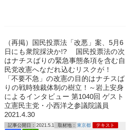
（再掲）国民投票法「改悪」案、5月6
日にも衆院採決か!? 国民投票法の次
はナチスばりの緊急事態条項を含む自
民党改憲へなだれ込むリスクが！
「不要不急」の改憲の目的はナチスば
りの戦時独裁体制の樹立！～岩上安身
によるインタビュー 第1040回 ゲスト
立憲民主党・小西洋之参議院議員
2021.4.30
記事公開日：
2021.5.1
取材地：
東京都
テキスト