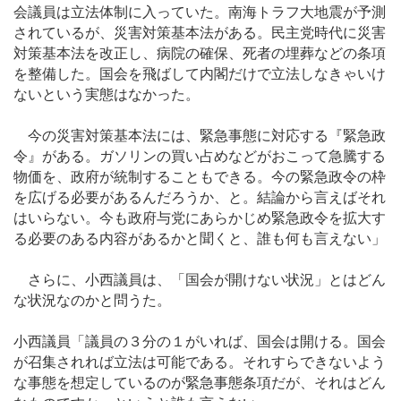
会議員は立法体制に入っていた。南海トラフ大地震が予測
されているが、災害対策基本法がある。民主党時代に災害
対策基本法を改正し、病院の確保、死者の埋葬などの条項
を整備した。国会を飛ばして内閣だけで立法しなきゃいけ
ないという実態はなかった。
今の災害対策基本法には、緊急事態に対応する『緊急政
令』がある。ガソリンの買い占めなどがおこって急騰する
物価を、政府が統制することもできる。今の緊急政令の枠
を広げる必要があるんだろうか、と。結論から言えばそれ
はいらない。今も政府与党にあらかじめ緊急政令を拡大す
る必要のある内容があるかと聞くと、誰も何も言えない」
さらに、小西議員は、「国会が開けない状況」とはどん
な状況なのかと問うた。
小西議員「議員の３分の１がいれば、国会は開ける。国会
が召集されれば立法は可能である。それすらできないよう
な事態を想定しているのが緊急事態条項だが、それはどん