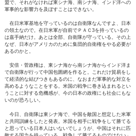
盟で、それがなければ東シナ海、南シナ海、インド洋への
軍事的な影響力を及ぼすことはできない。
在日米軍基地を守っているのは自衛隊なんですよ、日本
の領土なので。在日米軍が自前でＰＡＣ3を持っているの
は嘉手納だけ。あとは全部、自衛隊が守っている。その上
なぜ、日本がアメリカのために集団的自衛権をやる必要が
あるのかと。
安倍・菅政権は、東シナ海から南シナ海からインド洋ま
で自衛隊が行って中国包囲網を作ると。これだけ貿易をし
て経済的な結びつきもあるのに、なおまだ軍事的な対立を
高めるようなことをする。米国の戦争に巻き込まれるとい
うことに対する危機感が、今の日本の政権にも社会にもな
いのが恐ろしい。
今日、自衛隊は東シナ海で、中国を敵国と想定した米軍
と共同訓練をしたと発表。米国を相手に戦争をして勝てる
と思っている日本人はいないでしょうが、中国はそれに匹
敵する国力を持っている。戦争して勝てるものではない」