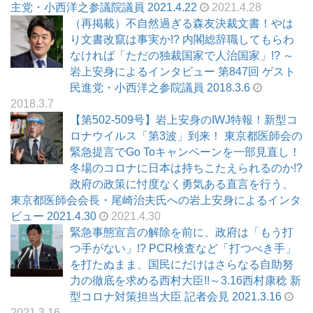
主党・小西洋之参議院議員 2021.4.22
2021.4.28
（再掲載）不自然過ぎる森友決裁文書！やは
り文書改竄は事実か!? 内閣総辞職してもらわ
なければ「ただの独裁国家で人治国家」!? ～
岩上安身によるインタビュー 第847回 ゲスト
民進党・小西洋之参院議員 2018.3.6
2018.3.7
【第502-509号】岩上安身のIWJ特報！新型コ
ロナウイルス「第3波」到来！ 東京都医師会の
緊急提言でGo Toキャンペーンを一部見直し！
冬場のコロナに日本は持ちこたえられるのか!?
政府の政策に忖度なく勇気ある直言を行う、
東京都医師会会長・尾崎治夫氏への岩上安身によるインタ
ビュー 2021.4.30
2021.4.30
緊急事態宣言の解除を前に、政府は「もう打
つ手がない」!? PCR検査など「打つべき手」
を打たぬまま、国民にだけはさらなる自助努
力の徹底を求める西村大臣!!～3.16西村康稔 新
型コロナ対策担当大臣 記者会見 2021.3.16
2021.3.16