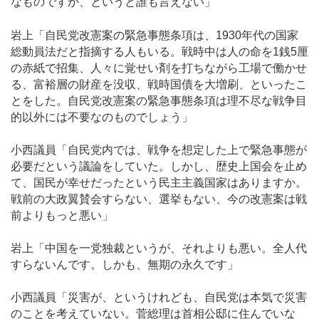
なものですか、というと誰も言えない」
岩上「自民党改憲案の緊急事態条項は、1930年代の国家
総動員法だと指摘する人もいる。戦時中は人の命を1銭5厘
の赤紙で招集、人々に覚せい剤を打ちながら工場で働かせ
る、富裕層の財産を没収、戦時国債を大増刷、といったこ
とをした。自民党改憲案の緊急事態条項は理不尽な戦争目
的以外には不要なのものでしょう」
小西議員「自民党内では、戦争を想定した上で緊急事態が
必要だという議論をしていた。しかし、歴史上国会を止め
て、国民が幸せだったという民主主義国家はありますか。
戦前の大政翼賛会すらない、選挙もない、今の改憲案は戦
前よりもっと悪い」
岩上「中国を一党独裁というが、それよりも悪い。全人代
すらないんです。しかも、無期の永久です」
小西議員「災害が、というけれども、自民党は本気で災害
のことを考えていない。菅総理は首相公邸に住んでいな