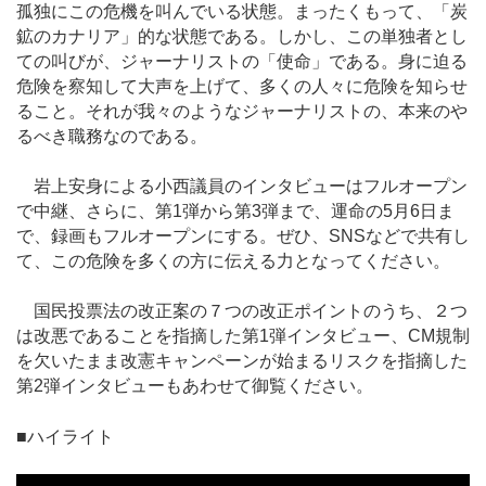
孤独にこの危機を叫んでいる状態。まったくもって、「炭
鉱のカナリア」的な状態である。しかし、この単独者とし
ての叫びが、ジャーナリストの「使命」である。身に迫る
危険を察知して大声を上げて、多くの人々に危険を知らせ
ること。それが我々のようなジャーナリストの、本来のや
るべき職務なのである。
岩上安身による小西議員のインタビューはフルオープン
で中継、さらに、第1弾から第3弾まで、運命の5月6日ま
で、録画もフルオープンにする。ぜひ、SNSなどで共有し
て、この危険を多くの方に伝える力となってください。
国民投票法の改正案の７つの改正ポイントのうち、２つ
は改悪であることを指摘した第1弾インタビュー、CM規制
を欠いたまま改憲キャンペーンが始まるリスクを指摘した
第2弾インタビューもあわせて御覧ください。
■ハイライト