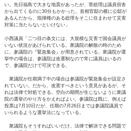
い。先日福島で大きな地震があったが、菅総理は議員宿舎
から出てくるのに30分もかかった。首相官邸の横に公邸が
あるんだから、指揮権のある総理をそこに住まわせて災害
対策に当たらないといけない」
小西議員「二つ目の条文には、大規模な災害で国会議員が
いない状況があげられている。衆議院の解散の時のため
に、参議院の『緊急集会』が用意されている。衆議院が選
挙中の場合は、参議院は改選制なので常に議員はいるの
で、参議院だけで可決できる。
衆議院が任期満了中の場合は参議院が緊急集会が設定さ
れていない。だから、改憲すべきという意見があるが、そ
れは法律で対処できる。空白の期間が生じないように衆議
院の選挙のやり方をかえればよい。参議院は既に、例えば
投票は7月10日だが、任期の7月26日までは参議院議員で
いられるような選挙法になっている。
衆議院もそうすればいいだけ。法律で解決できる問題で