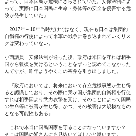
よって、日本国民が危機にさらされていた。安保法制によ
って、実際に日本国民に生命・身体等の安全を侵害する危
険が発生していた」
2017年～18年当時だけではなく、現在も日本は集団的
自衛権の行使によって米軍の戦争に巻き込まれていくリス
クは変わっていない。
小西議員「安保法制が通った後、政府は米国を守れば相手
国から報復を受けるということをずっと認めてこなかった
んですが、昨年ようやくこの答弁を引き出しました。
『政府においては、将来において存立危機事態が生じ得
ると認識しており、その際に我が国が集団的自衛権を行使
すれば相手国より武力攻撃を受け、そのことによって国民
の生命等に被害が生じ得、かつ、その被害は大規模なもの
となる可能性もある』
これで本当に国民国家を守ることになっていますか？
そこは国民の皆さんにも見抜いてほしいと思います。