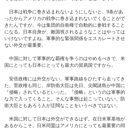
日本は戦争に巻き込まれないようにしないと。9条があ
ったからアメリカの戦争に巻き込まれないでくることがで
きたんですが、今は集団的自衛権で自動的に参戦すること
になる。日本自身が、敵国視されるようなことはやっては
いけないですよね。軍事的な緊張関係をエスカレートさせ
ない外交が最重要。
中国に対して軍事的な覇権を争うのはやめるべきで、米
国にとっても日本にとっても最大の貿易国ですから。
安倍政権には外交がない。軍事路線をひたすら走ってき
た。菅政権も同じ。岸防衛大臣は先日、尖閣諸島が中国に
『侵略』されているといった。『侵略』というのは軍事的
な力で入ってくること。そんな事態は起こっていない。防
衛大臣ともあろう人が迂闊なことをいうべきではない。
米国に対して日本は外交ができるはず。在日米軍基地が
あるからこそ。日米同盟はアメリカにとっても最重要の同