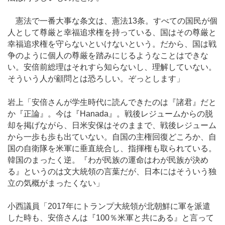
憲法で一番大事な条文は、憲法13条。すべての国民が個
人として尊厳と幸福追求権を持っている、国はその尊厳と
幸福追求権を守らないといけないという。だから、国は戦
争のように個人の尊厳を踏みにじるようなことはできな
い。安倍前総理はそれすら知らないし、理解していない。
そういう人が顧問とは恐ろしい。ぞっとします」
岩上「安倍さんが学生時代に読んできたのは『諸君』だと
か『正論』。今は『Hanada』。戦後レジュームからの脱
却を掲げながら、日米安保はそのままで、戦後レジューム
から一歩も歩も出ていない。自国の主権回復どころか、自
国の自衛隊を米軍に垂直統合し、指揮権も取られている。
韓国のまったく逆。『わが民族の運命はわが民族が決め
る』というのは文大統領の言葉だが、日本にはそういう独
立の気概がまったくない」
小西議員「2017年にトランプ大統領が北朝鮮に軍を派遣
した時も、安倍さんは『100％米軍と共にある』と言って