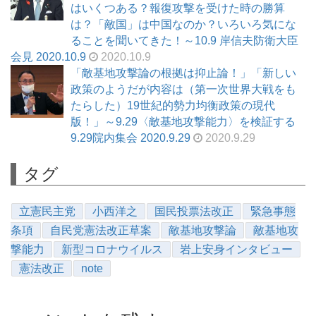
はいくつある？報復攻撃を受けた時の勝算
は？「敵国」は中国なのか？いろいろ気にな
ることを聞いてきた！～10.9 岸信夫防衛大臣
会見 2020.10.9
2020.10.9
「敵基地攻撃論の根拠は抑止論！」「新しい
政策のようだが内容は（第一次世界大戦をも
たらした）19世紀的勢力均衡政策の現代
版！」～9.29〈敵基地攻撃能力〉を検証する
9.29院内集会 2020.9.29
2020.9.29
タグ
立憲民主党
小西洋之
国民投票法改正
緊急事態
条項
自民党憲法改正草案
敵基地攻撃論
敵基地攻
撃能力
新型コロナウイルス
岩上安身インタビュー
憲法改正
note