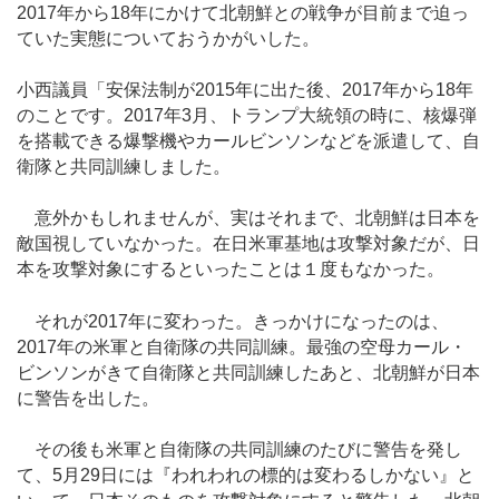
2017年から18年にかけて北朝鮮との戦争が目前まで迫っ
ていた実態についておうかがいした。
小西議員「安保法制が2015年に出た後、2017年から18年
のことです。2017年3月、トランプ大統領の時に、核爆弾
を搭載できる爆撃機やカールビンソンなどを派遣して、自
衛隊と共同訓練しました。
意外かもしれませんが、実はそれまで、北朝鮮は日本を
敵国視していなかった。在日米軍基地は攻撃対象だが、日
本を攻撃対象にするといったことは１度もなかった。
それが2017年に変わった。きっかけになったのは、
2017年の米軍と自衛隊の共同訓練。最強の空母カール・
ビンソンがきて自衛隊と共同訓練したあと、北朝鮮が日本
に警告を出した。
その後も米軍と自衛隊の共同訓練のたびに警告を発し
て、5月29日には『われわれの標的は変わるしかない』と