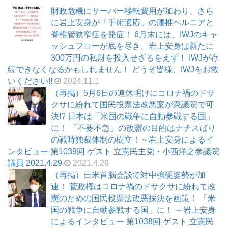
財政危機にサーバー移転費用が加わり、さら
に岩上安身が「手術適応」の腰椎ヘルニアと
脊椎管狭窄症を発症！ 6月末には、IWJのキャ
ッシュフローが底を尽き、岩上安身は新たに
300万円の私財を投入せざるをえず！ IWJが存
続できなくなるかもしれません！ どうぞ皆様、IWJをお救
いください!!
2024.11.1
（再掲）5月6日の連休明けにコロナ禍のドサ
クサに紛れて国民投票法改悪案が衆議院で可
決!? 日本は「米国の戦争に自動参戦する国」
に！ 「不要不急」の改憲の目的はナチスばり
の戦時独裁体制の樹立！～岩上安身によるイ
ンタビュー 第1039回 ゲスト 立憲民主党・小西洋之参議院
議員 2021.4.29
2021.4.29
（再掲）日米首脳会談で対中強硬姿勢が加
速！ 菅政権はコロナ禍のドサクサに紛れて改
憲のための国民投票法改悪採決を画策！ 「米
国の戦争に自動参戦する国」に！ ～岩上安身
によるインタビュー 第1038回 ゲスト 立憲民