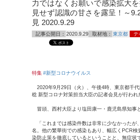
力ではなくお願いで感染拡大を
見せず認識の甘さを露呈！～9.
見 2020.9.29
記事公開日：
2020.9.29
取材地：
東京都
テ
特集
#新型コロナウイルス
2020年9月29日（火）、午後4時、東京都千
稔 新型コロナ対策担当大臣の記者会見が行われ
冒頭、西村大臣より塩田康一・鹿児島県知事と
「これまでは感染件数は非常に少なかったが、
名。他の繁華街での感染もあり、幅広くPCR検
染防止策を徹底しているということと、無症状で