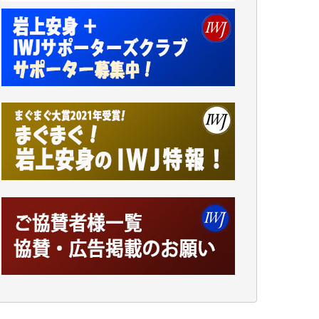
諸般の事情によりIWJ会費払えず今は非会員
です。市民側に立つ講演会にIWJのカメラマ
ンをよく拝見しております。コンテンツが失
われるのはあまりにもったいない。少しでも
お役立てください。（H.O.様）
今日、僅かですがカンパしました。（T.M.
様）
今日、僅かですがカンパしました。IWJの危
機を乗り切るには到底及ばない額ですが病気
の妻を抱えている私にとっては精一杯のカン
パです。
かねてよりIWJが発してきた膨大な取材記事
や解説記事、そして各界の方々とのインタビ
ューは大袈裟ではなく、極めて重要な知的財
産だと思っています。
Windows7の頃はIWJの動画もRealPlayerで録