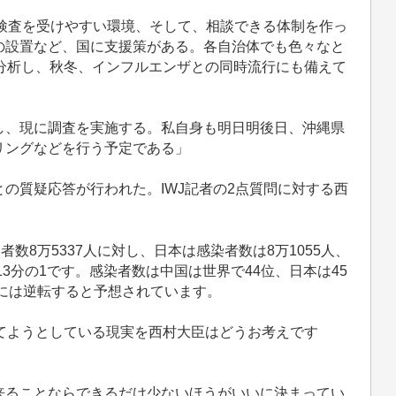
検査を受けやすい環境、そして、相談できる体制を作っ
の設置など、国に支援策がある。各自治体でも色々なと
分析し、秋冬、インフルエンザとの同時流行にも備えて
、現に調査を実施する。私自身も明日明後日、沖縄県
リングなどを行う予定である」
の質疑応答が行われた。IWJ記者の2点質問に対する西
数8万5337人に対し、日本は感染者数は8万1055人、
13分の1です。感染者数は中国は世界で44位、日本は45
でには逆転すると予想されています。
てようとしている現実を西村大臣はどうお考えです
来ることならできるだけ少ないほうがいいに決まってい