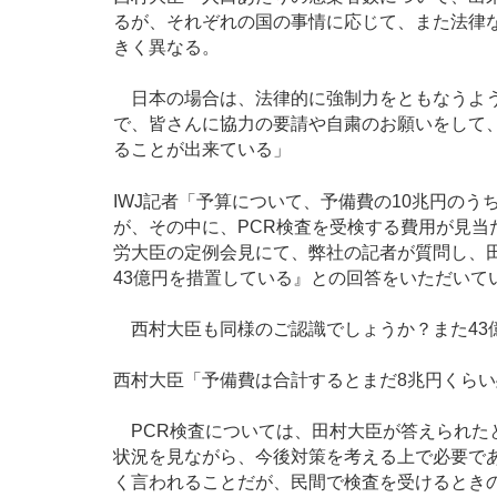
るが、それぞれの国の事情に応じて、また法律
きく異なる。
日本の場合は、法律的に強制力をともなうよう
で、皆さんに協力の要請や自粛のお願いをして
ることが出来ている」
IWJ記者「予算について、予備費の10兆円のう
が、その中に、PCR検査を受検する費用が見当
労大臣の定例会見にて、弊社の記者が質問し、田
43億円を措置している』との回答をいただいて
西村大臣も同様のご認識でしょうか？また43
西村大臣「予備費は合計するとまだ8兆円くら
PCR検査については、田村大臣が答えられた
状況を見ながら、今後対策を考える上で必要で
く言われることだが、民間で検査を受けるとき