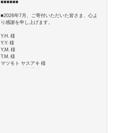
り感謝を申し上げます。
Y.H. 様
Y.Y. 様
Y,M. 様
T.M. 様
マツモト ヤスアキ 様
マシオン 恵美香 様
岩井 祐子 様
吉村 隆子 様
新城 靖 様
青木 要 様
T.Y. 様
K.O. 様
Y.S. 様
Y.N. 様
y.m. 様
R.N. 様
J.M. 様