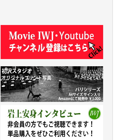
T.N. 様
Y.T. 様
T.K. 様
ASAKO TAKAESU 様
マシオン恵美香 様
平野智生 様
山本賢二 様
吉住俊昭 様
徳山匡 様
金 盛起 様
塩川 晃平 様
松本益美 様
井出 隆太 様
及川昭男 様
岩井祐子 様
藤田英之 様
藤岡比左志 様
井出 隆太 様
小池説夫 様
アオキカナメ 様