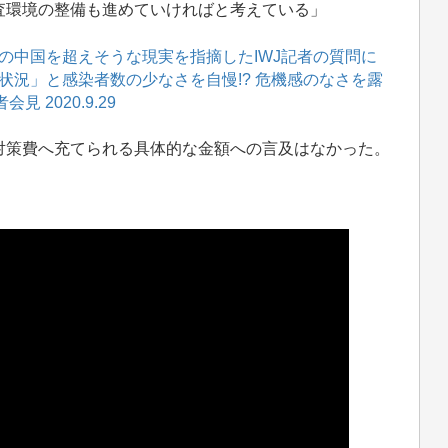
査環境の整備も進めていければと考えている」
の中国を超えそうな現実を指摘したIWJ記者の質問に
状況」と感染者数の少なさを自慢!? 危機感のなさを露
 2020.9.29
策費へ充てられる具体的な金額への言及はなかった。