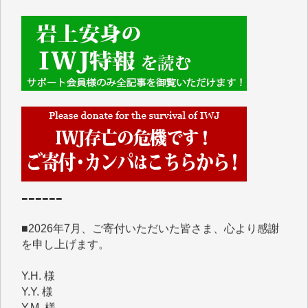
■■■■■■
IWJには、ご寄付・カンパをいただいた方々より、た
くさんの応援のメッセージが届いています。感謝を込
めて、その一部をここにご紹介いたします。
■■■■■■
■2026年7月、ご寄付いただいた皆さま、心より感謝
を申し上げます。
Y.H. 様
Y.Y. 様
Y,M. 様
T.M. 様
マツモト ヤスアキ 様