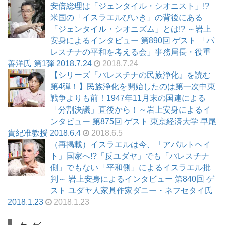
安倍総理は「ジェンタイル・シオニスト」!?
米国の「イスラエルびいき」の背後にある
「ジェンタイル・シオニズム」とは!? ～岩上
安身によるインタビュー 第890回 ゲスト 「パ
レスチナの平和を考える会」事務局長・役重
善洋氏 第1弾 2018.7.24
2018.7.24
【シリーズ『パレスチナの民族浄化』を読む
第4弾！】民族浄化を開始したのは第一次中東
戦争よりも前！1947年11月末の国連による
「分割決議」直後から！～岩上安身によるイ
ンタビュー 第875回 ゲスト 東京経済大学 早尾
貴紀准教授 2018.6.4
2018.6.5
（再掲載）イスラエルは今、「アパルトヘイ
ト」国家へ!?「反ユダヤ」でも「パレスチナ
側」でもない「平和側」によるイスラエル批
判～ 岩上安身によるインタビュー 第840回 ゲ
スト ユダヤ人家具作家ダニー・ネフセタイ氏
2018.1.23
2018.1.23