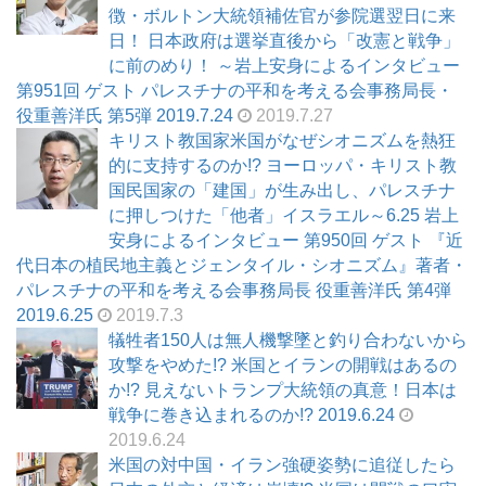
徴・ボルトン大統領補佐官が参院選翌日に来
日！ 日本政府は選挙直後から「改憲と戦争」
に前のめり！ ～岩上安身によるインタビュー
第951回 ゲスト パレスチナの平和を考える会事務局長・
役重善洋氏 第5弾 2019.7.24
2019.7.27
キリスト教国家米国がなぜシオニズムを熱狂
的に支持するのか!? ヨーロッパ・キリスト教
国民国家の「建国」が生み出し、パレスチナ
に押しつけた「他者」イスラエル～6.25 岩上
安身によるインタビュー 第950回 ゲスト 『近
代日本の植民地主義とジェンタイル・シオニズム』著者・
パレスチナの平和を考える会事務局長 役重善洋氏 第4弾
2019.6.25
2019.7.3
犠牲者150人は無人機撃墜と釣り合わないから
攻撃をやめた!? 米国とイランの開戦はあるの
か!? 見えないトランプ大統領の真意！日本は
戦争に巻き込まれるのか!? 2019.6.24
2019.6.24
米国の対中国・イラン強硬姿勢に追従したら