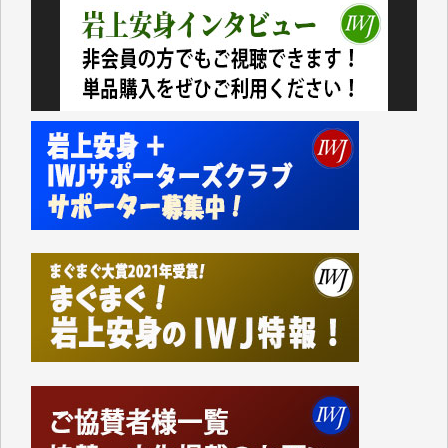
今日、僅かですがカンパしました。（T.M.様）
今日、僅かですがカンパしました。IWJの危機を乗り
切るには到底及ばない額ですが病気の妻を抱えている
私にとっては精一杯のカンパです。
かねてよりIWJが発してきた膨大な取材記事や解説記
事、そして各界の方々とのインタビューは大袈裟では
なく、極めて重要な知的財産だと思っています。
Windows7の頃はIWJの動画もRealPlayerで録画でき
て、かなりの動画をDVDに焼きこんで保存していま
した。
しかし、それが出来なくなって以降はExcelなどを使
ってハイパーリンクを張り、重要と思われる記事にい
つでも簡単にアクセスできるようにして来ました。し
かし、それができるのもコンテンツがサーバーに保存
されているからこそのことであり、そのサーバーが使
えなくなってしまえば二度と視ることが出来なくなっ
てしまいます。
「何とかしなければ、何とかしてほしい。」と思いな
がらも前述した事情でどうにもならない自分の非力に