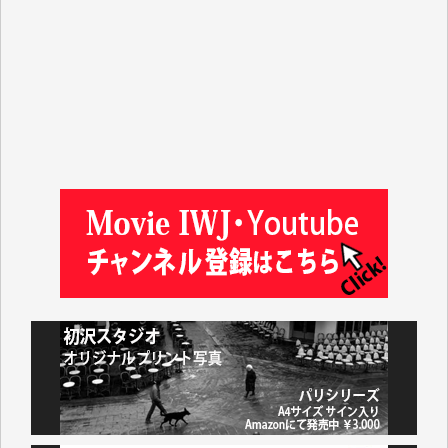
吉住俊昭 様
徳山匡 様
金 盛起 様
塩川 晃平 様
松本益美 様
井出 隆太 様
及川昭男 様
岩井祐子 様
藤田英之 様
藤岡比左志 様
井出 隆太 様
小池説夫 様
アオキカナメ 様
諸般の事情によりIWJ会費払えず今は非会員です。市
民側に立つ講演会にIWJのカメラマンをよく拝見して
おります。コンテンツが失われるのはあまりにもった
いない。少しでもお役立てください。（H.O.様）