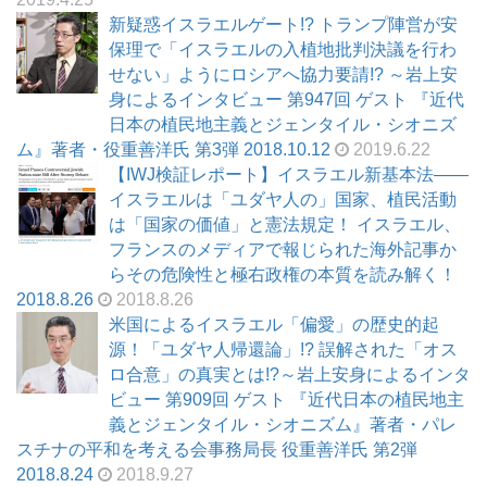
新疑惑イスラエルゲート!? トランプ陣営が安
保理で「イスラエルの入植地批判決議を行わ
せない」ようにロシアへ協力要請!? ～岩上安
身によるインタビュー 第947回 ゲスト 『近代
日本の植民地主義とジェンタイル・シオニズ
ム』著者・役重善洋氏 第3弾 2018.10.12
2019.6.22
【IWJ検証レポート】イスラエル新基本法――
イスラエルは「ユダヤ人の」国家、植民活動
は「国家の価値」と憲法規定！ イスラエル、
フランスのメディアで報じられた海外記事か
らその危険性と極右政権の本質を読み解く！
2018.8.26
2018.8.26
米国によるイスラエル「偏愛」の歴史的起
源！「ユダヤ人帰還論」!? 誤解された「オス
ロ合意」の真実とは!?～岩上安身によるインタ
ビュー 第909回 ゲスト 『近代日本の植民地主
義とジェンタイル・シオニズム』著者・パレ
スチナの平和を考える会事務局長 役重善洋氏 第2弾
2018.8.24
2018.9.27