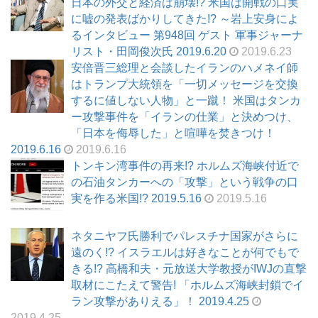
日本の外交と経済は崩壊!? 米国は開戦の口実
に嘘の発表ばかりしてきた!? ～岩上安身によ
るインタビュー 第948回 ゲスト 軍事ジャーナ
リスト・田岡俊次氏 2019.6.20
2019.6.23
安倍晋三総理と会談したイランのハメネイ師
はトランプ大統領を「一切メッセージを交換
するに値しない人物」と一蹴！ 米国はタンカ
ー攻撃事件を「イランの仕業」と決めつけ、
「日本を侮辱した」と喧嘩を焚きつけ！
2019.6.16
2019.6.16
トンキン湾事件の再来!? ホルムズ海峡付近で
の石油タンカーへの「攻撃」という戦争の口
実を作る米国!? 2019.5.16
2019.5.16
ネタニヤフ氏勝利でパレスチナ国家がさらに
遠のく!? イスラエルは好きなことが何でもで
きる!? 高橋和夫・元放送大学教授がIWJの直撃
取材にこたえて警告! 「ホルムズ海峡封鎖でイ
ラン攻撃がありえる」！ 2019.4.25
2019.4.25