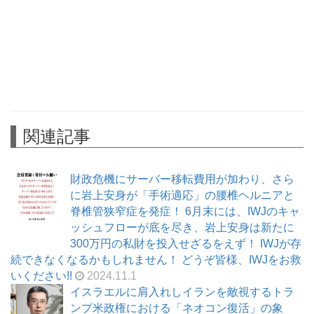
関連記事
財政危機にサーバー移転費用が加わり、さら
に岩上安身が「手術適応」の腰椎ヘルニアと
脊椎管狭窄症を発症！ 6月末には、IWJのキャ
ッシュフローが底を尽き、岩上安身は新たに
300万円の私財を投入せざるをえず！ IWJが存
続できなくなるかもしれません！ どうぞ皆様、IWJをお救
いください!!
2024.11.1
イスラエルに肩入れしイランを敵視するトラ
ンプ米政権における「ネオコン復活」の象