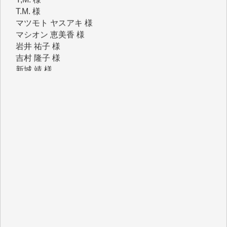
マシオン 恵美香 様
岩井 祐子 様
吉村 隆子 様
新城 靖 様
青木 要 様
T.Y. 様
K.O. 様
Y.S. 様
Y.N. 様
y.m. 様
R.N. 様
J.M. 様
T.N. 様
Y.T. 様
T.K. 様
ASAKO TAKAESU 様
マシオン恵美香 様
平野智生 様
山本賢二 様