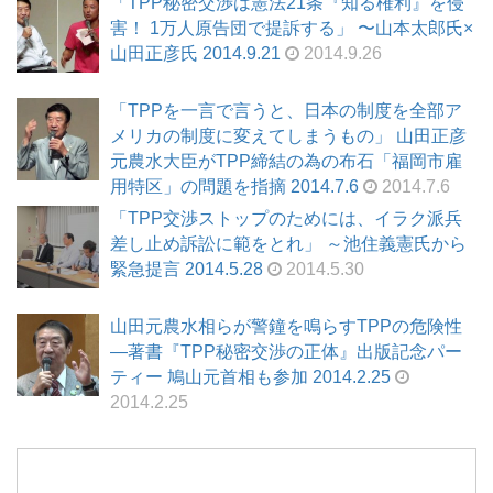
「TPP秘密交渉は憲法21条『知る権利』を侵
害！ 1万人原告団で提訴する」 〜山本太郎氏×
山田正彦氏 2014.9.21
2014.9.26
「TPPを一言で言うと、日本の制度を全部ア
メリカの制度に変えてしまうもの」 山田正彦
元農水大臣がTPP締結の為の布石「福岡市雇
用特区」の問題を指摘 2014.7.6
2014.7.6
「TPP交渉ストップのためには、イラク派兵
差し止め訴訟に範をとれ」 ～池住義憲氏から
緊急提言 2014.5.28
2014.5.30
山田元農水相らが警鐘を鳴らすTPPの危険性
―著書『TPP秘密交渉の正体』出版記念パー
ティー 鳩山元首相も参加 2014.2.25
2014.2.25