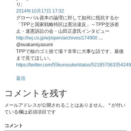
り:
2014年10月17日 17:32
グローバル資本の論理に対して如何に抵抗するか
「TPPと国家戦略特区は憲法違反」～TPP交渉差
止・違憲訴訟の会・山田正彦氏インタビュー
http://iwj.co.jp/wj/open/archives/174900
…
@iwakamiyasumi
TPPで核のゴミ捨て場？非常に大事な話です、最後
まで見てほしい。
https://twitter.com/55kurosuke/status/52185706335424
返信
コメントを残す
メールアドレスが公開されることはありません。
*
が付い
ている欄は必須項目です
コメント