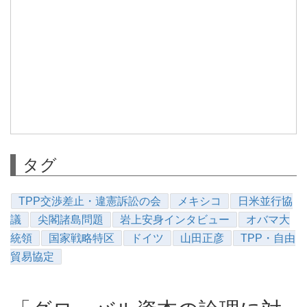
タグ
TPP交渉差止・違憲訴訟の会
メキシコ
日米並行協
議
尖閣諸島問題
岩上安身インタビュー
オバマ大
統領
国家戦略特区
ドイツ
山田正彦
TPP・自由
貿易協定