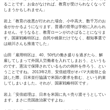
ることです。お金がなければ、教育が受けられなくなって
しまうかもしれません」
岩上「教育の改悪が行われた場合、小中高大、数千万のお
金がかかるようになります。普通の世帯は学校に入れられ
ません。そうなると、教育ローンがのさばることになりま
す。国家戦略特区は、自民や維新だけでなく、都知事選で
は細川さんも推進でした」
山田「雇用特区は、40、50代の働き盛りを過ぎたら、解
雇してしまって外国人労働者を入れてしまおう、というも
のです。憲法で保障されているものの例外を作ろう、とい
うことですね。 2013年2月、安倍総理がオバマ大統領と会
談した際、日米並行協議で米国の要求を飲む、という約束
してしまいました。それが、国家戦略特区です」
岩上「安倍総理は、日本を米国に丸々売り渡そうとしてい
ます。まさに売国政治家ですよね」