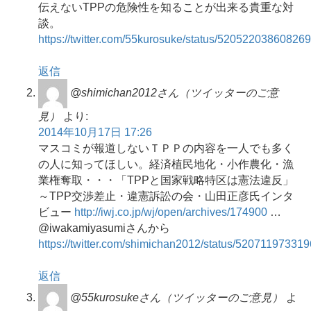
伝えないTPPの危険性を知ることが出来る貴重な対
談。
https://twitter.com/55kurosuke/status/52052203860826
返信
@shimichan2012さん（ツイッターのご意
見）
より:
2014年10月17日 17:26
マスコミが報道しないＴＰＰの内容を一人でも多く
の人に知ってほしい。経済植民地化・小作農化・漁
業権奪取・・・「TPPと国家戦略特区は憲法違反」
～TPP交渉差止・違憲訴訟の会・山田正彦氏インタ
ビュー
http://iwj.co.jp/wj/open/archives/174900
…
@iwakamiyasumiさんから
https://twitter.com/shimichan2012/status/52071197331
返信
@55kurosukeさん（ツイッターのご意見）
よ