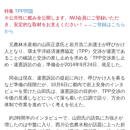
特集
TPP問題
※公共性に鑑み全公開します。IWJ会員にご登録いただ
き、安定的な取材をお支えください！→
→ご登録はこちら
から
元農林水産相の山田正彦氏と岩月浩二弁護士が呼びかけ
人となり、環太平洋経済連携協定（TPP）交渉が違憲であ
ることの確認と交渉の差し止めを求める「TPP交渉差し止
め・違憲訴訟の会」準備会が2014年9月24日、発足した。
同会は現在、違憲訴訟の提起に向け、呼びかけ人を募る
など準備の段階だが、10月6日に都内で岩上安身のインタ
ビューを受けた山田氏は、違憲訴訟の目的や、TPP交渉の
今後の見通しなどについて落ち着いた口調で語り、万全の
体制で作業を進めていく考えを伝えた。
約2時間半のインタビューで、山田氏の語気に力強さが
増したのは中盤に入り、西川公也農水相が話題に上った折