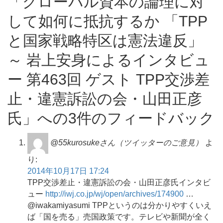
「グローバル資本の論理に対
して如何に抵抗するか 「TPP
と国家戦略特区は憲法違反」
～ 岩上安身によるインタビュ
ー 第463回 ゲスト TPP交渉差
止・違憲訴訟の会・山田正彦
氏」への3件のフィードバック
@55kurosukeさん（ツイッターのご意見）
よ
り:
2014年10月17日 17:24
TPP交渉差止・違憲訴訟の会・山田正彦氏インタビ
ュー
http://iwj.co.jp/wj/open/archives/174900
…
@iwakamiyasumi TPPというのは分かりやすくいえ
ば「国を売る」売国政策です。テレビや新聞が全く