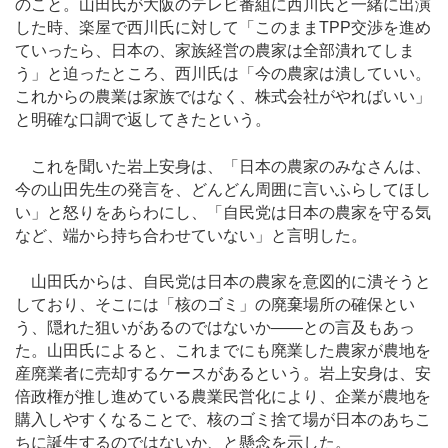
のこと。山田氏が大阪のテレビ番組に西川氏と一緒に出演
した時、楽屋で西川氏に対して「このままTPP交渉を進め
ていったら、日本の、家族経営の農家は全部潰れてしま
う」と迫ったところ、西川氏は「今の農家は潰していい。
これからの農業は家族ではなく、株式会社がやればいい」
と明確な口調で返してきたという。
これを聞いた岩上安身は、「日本の農家のみなさんは、
今の山田先生の発言を、どんどん周囲に言いふらしてほし
い」と怒りをあらわにし、「自民党は日本の農家を守る気
など、端から持ち合わせていない」と言明した。
山田氏からは、自民党は日本の農家を意図的に潰そうと
しており、そこには「核のゴミ」の廃棄場所の確保とい
う、隠れた狙いがあるのではないか――との言及もあっ
た。山田氏によると、これまでにも廃業した農家が農地を
産廃業者に売却するケースがあるという。岩上安身は、安
倍政権が推し進めている農業民営化により、企業が農地を
購入しやすくなることで、核のゴミ捨て場が日本のあちこ
ちに誕生するのではないか、と懸念を示した。