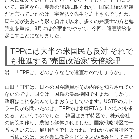
いて、最初から、農業の問題に限られず、国家主権の問題
だと言っていたのは、宇沢弘文先生と岩上さんでしたね。
民主党がああいう形で負けて以来、多くの弁護士の方と勉
強会を重ね、8月には合宿までやって、今回、違憲訴訟を
起こすことになりました」
TPPには大半の米国民も反対 それで
も推進する”売国政治家”安倍総理
岩上「TPPは、どのような点で違憲なのでしょうか」。
山田「TPPは、日本の国会議員がその内容を知らされてい
ないのです。国会は、国権の最高機関ですよね。しかし、
政府はこれを結んでしまおうとしています。USTRのカト
ラー氏から聞いたのは、TPPでは米韓FTA以上のものを求
める、というものでした。 韓国はまず特区で、株式会社
の病院を作り、農協も解体されました。国家戦略特区で一
番大きいのは、雇用特区でしょうね。それから教育特区で
一番怖いのは、大企業に教育をビジネスの機会として与え