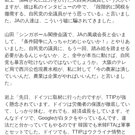
ますが、彼は私のインタビューの中で、『段階的に関税を
撤廃する。自民党の全議員がそう思っている』と言いまし
た。JAの人達は、こういう嘘に騙されてきました」
山田「シンガポール閣僚会議で、JAの萬歳会長と会いま
して、『条件闘争に入っちゃだめじゃないか！』とやりあ
いました。自民党の議員に、もう一回、踏み絵を踏ませる
必要があるんじゃないか、と。全中が本当に動けば、自民
党も暴言が吐けないのではないでしょうか。 大阪のテレ
ビ局で西川公也現農水相が、私に対して『今の農家は潰し
ていいんだ。農業は企業がやればいいんだ』と言いまし
た」
岩上「先日、ドイツに取材に行ったのですが、TTIPが強
く懸念されています。ドイツは労働者の保護が徹底してい
て、しっかり休む。それでも、経済成長をしています。そ
んなドイツで、Googleが白タクをやっているんです。違
法だと分かっていてもやるのです 韓国でも米韓FTAは軍事
とセットでした。ドイツでも、TTIPはウクライナ情勢と