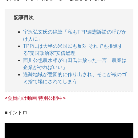
記事目次
宇沢弘文氏の絶筆「私もTPP違憲訴訟の呼びか
け人に」
TPPには大半の米国民も反対 それでも推進す
る”売国政治家”安倍総理
西川公也農水相が山田氏に放った一言「農業は
企業がやればいい」
過疎地域が意図的に作り出され、そこが核のゴ
ミ捨て場にされてしまう
<会員向け動画 特別公開中>
■イントロ