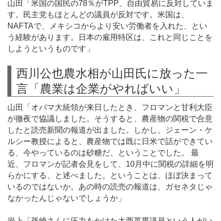
山田「米国の国民の78％がTPP、自由貿易に反対していま
す。民主党もほとんどの議員が反対です。米国は、
NAFTAで、メキシコからより安い労働者を入れた、とい
う経験があります。日本の雇用特区は、これと同じことを
しようというものです」
西川公也農水相が山田氏に放った一
言「農業は企業がやればいい」
山田「オバマ大統領が来日したとき、フロマンと甘利大臣
が徹夜で協議しました。そうすると、農産物の関税で合意
したと読売新聞の報道が出ました。しかし、ジェーン・ケ
ルシー教授によると、農産物では既に日米で話ができてい
る、今やっているのは砂糖だ、ということでした。 最
近、フロマンが記者会見をして、10月中に関税の詳細を明
らかにする、と述べました。ということは、ほぼ決まって
いるのではないか。あの時の読売の報道は、ガセネタじゃ
なかったんじゃないでしょうか」
岩上「孫崎さんに圧力をかけた大西英男議員という人がい