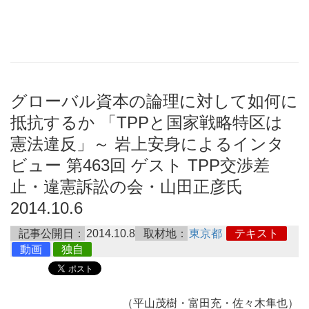
グローバル資本の論理に対して如何に
抵抗するか 「TPPと国家戦略特区は
憲法違反」～ 岩上安身によるインタ
ビュー 第463回 ゲスト TPP交渉差
止・違憲訴訟の会・山田正彦氏
2014.10.6
記事公開日：
2014.10.8
取材地：
東京都
テキスト
動画
独自
（平山茂樹・富田充・佐々木隼也）