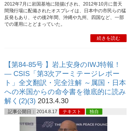
2012年7月に岩国基地に陸揚げされ、2012年10月に普天
間飛行場に配備されたオスプレイは、日本中の市民らの猛
反発もあり、その後2年間、沖縄や九州、四国など、一部
での運用にとどまっていた。
続きを読む
【第84-85号 】岩上安身のIWJ特報！
― CSIS「第3次アーミテージレポー
ト」全文翻訳・完全注解 ～属国・日本
への米国からの命令書を徹底的に読み
解く(2)(3)
2013.4.30
記事公開日：
2014.8.17
テキスト
独自