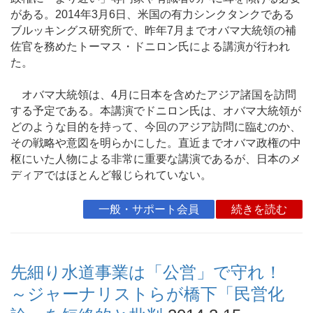
がある。2014年3月6日、米国の有力シンクタンクである
ブルッキングス研究所で、昨年7月までオバマ大統領の補
佐官を務めたトーマス・ドニロン氏による講演が行われ
た。
オバマ大統領は、4月に日本を含めたアジア諸国を訪問
する予定である。本講演でドニロン氏は、オバマ大統領が
どのような目的を持って、今回のアジア訪問に臨むのか、
その戦略や意図を明らかにした。直近までオバマ政権の中
枢にいた人物による非常に重要な講演であるが、日本のメ
ディアではほとんど報じられていない。
一般・サポート会員
続きを読む
先細り水道事業は「公営」で守れ！
～ジャーナリストらが橋下「民営化