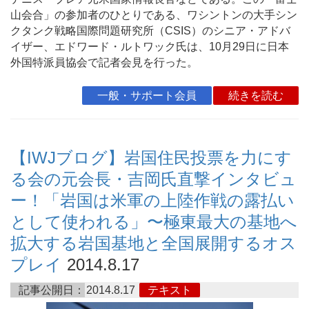
山会合」の参加者のひとりである、ワシントンの大手シン
クタンク戦略国際問題研究所（CSIS）のシニア・アドバ
イザー、エドワード・ルトワック氏は、10月29日に日本
外国特派員協会で記者会見を行った。
一般・サポート会員
続きを読む
【IWJブログ】岩国住民投票を力にす
る会の元会長・吉岡氏直撃インタビュ
ー！「岩国は米軍の上陸作戦の露払い
として使われる」〜極東最大の基地へ
拡大する岩国基地と全国展開するオス
プレイ
2014.8.17
記事公開日：
2014.8.17
テキスト