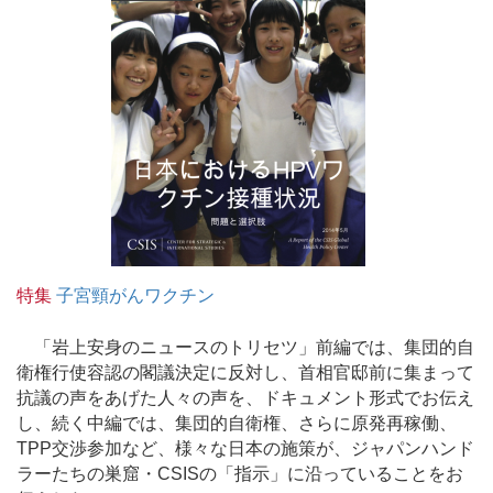
特集
子宮頸がんワクチン
「岩上安身のニュースのトリセツ」前編では、集団的自
衛権行使容認の閣議決定に反対し、首相官邸前に集まって
抗議の声をあげた人々の声を、ドキュメント形式でお伝え
し、続く中編では、集団的自衛権、さらに原発再稼働、
TPP交渉参加など、様々な日本の施策が、ジャパンハンド
ラーたちの巣窟・CSISの「指示」に沿っていることをお