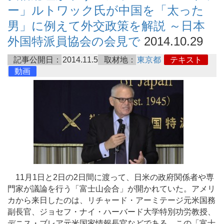
ー」ルトワック氏が中国を「太った
男」に例えて外交政策を解説 ～日本
外国特派員協会の会見で
2014.10.29
記事公開日：
2014.11.5
取材地：
東京都
テキスト
動画
11月1日と2日の2日間に渡って、日米の政府関係者や専
門家が議論を行う「富士山会合」が開かれていた。アメリ
カから来日したのは、リチャード・アーミテージ元米国務
副長官、ジョセフ・ナイ・ハーバード大学特別功労教授、
デニス・ブレア元米国家情報長官などである。この「富士