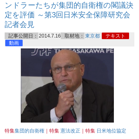
ンドラーたちが集団的自衛権の閣議決
定を評価 ～第3回日米安全保障研究会
記者会見
記事公開日：
2014.7.16
取材地：
東京都
テキスト
動画
特集
集団的自衛権
｜特集
憲法改正
｜特集
日米地位協定