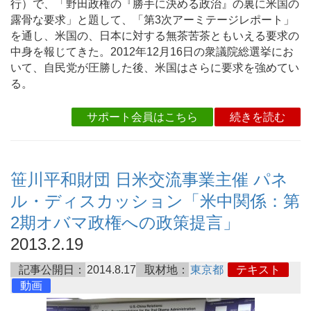
行）で、「野田政権の『勝手に決める政治』の裏に米国の
露骨な要求」と題して、「第3次アーミテージレポート」
を通し、米国の、日本に対する無茶苦茶ともいえる要求の
中身を報じてきた。2012年12月16日の衆議院総選挙にお
いて、自民党が圧勝した後、米国はさらに要求を強めてい
る。
サポート会員はこちら
続きを読む
笹川平和財団 日米交流事業主催 パネ
ル・ディスカッション「米中関係：第
2期オバマ政権への政策提言」
2013.2.19
記事公開日：
2014.8.17
取材地：
東京都
テキスト
動画