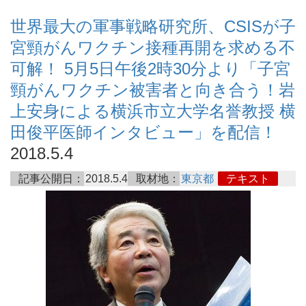
世界最大の軍事戦略研究所、CSISが子
宮頸がんワクチン接種再開を求める不
可解！ 5月5日午後2時30分より「子宮
頸がんワクチン被害者と向き合う！岩
上安身による横浜市立大学名誉教授 横
田俊平医師インタビュー」を配信！
2018.5.4
記事公開日：
2018.5.4
取材地：
東京都
テキスト