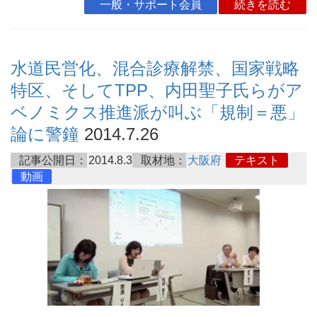
一般・サポート会員
続きを読む
水道民営化、混合診療解禁、国家戦略
特区、そしてTPP、内田聖子氏らがア
ベノミクス推進派が叫ぶ「規制＝悪」
論に警鐘
2014.7.26
記事公開日：
2014.8.3
取材地：
大阪府
テキスト
動画