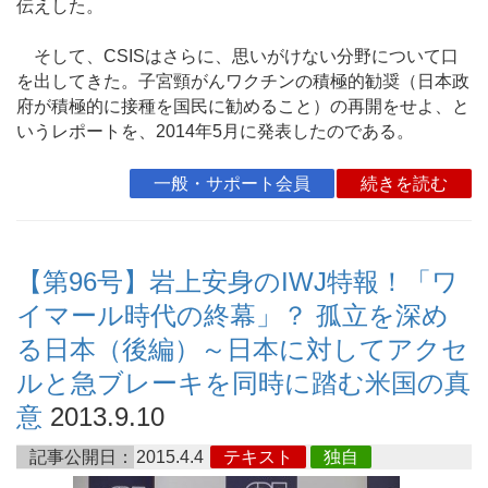
伝えした。
そして、CSISはさらに、思いがけない分野について口
を出してきた。子宮頸がんワクチンの積極的勧奨（日本政
府が積極的に接種を国民に勧めること）の再開をせよ、と
いうレポートを、2014年5月に発表したのである。
一般・サポート会員
続きを読む
【第96号】岩上安身のIWJ特報！「ワ
イマール時代の終幕」？ 孤立を深め
る日本（後編）～日本に対してアクセ
ルと急ブレーキを同時に踏む米国の真
意
2013.9.10
記事公開日：
2015.4.4
テキスト
独自