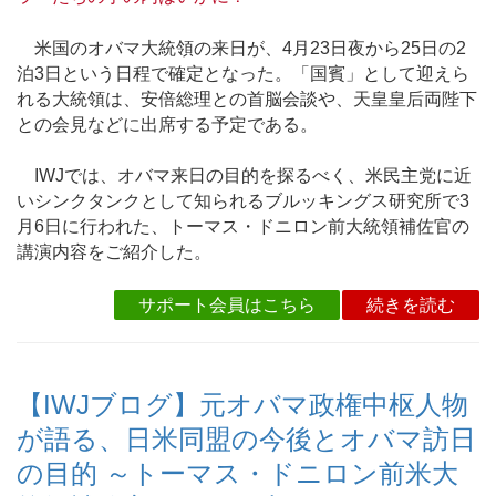
米国のオバマ大統領の来日が、4月23日夜から25日の2
泊3日という日程で確定となった。「国賓」として迎えら
れる大統領は、安倍総理との首脳会談や、天皇皇后両陛下
との会見などに出席する予定である。
IWJでは、オバマ来日の目的を探るべく、米民主党に近
いシンクタンクとして知られるブルッキングス研究所で3
月6日に行われた、トーマス・ドニロン前大統領補佐官の
講演内容をご紹介した。
サポート会員はこちら
続きを読む
【IWJブログ】元オバマ政権中枢人物
が語る、日米同盟の今後とオバマ訪日
の目的 ～トーマス・ドニロン前米大