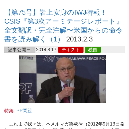
【第75号】岩上安身のIWJ特報！―
CSIS『第3次アーミテージレポート』
全文翻訳・完全注解〜米国からの命令
書を読み解く（1）
2013.2.3
記事公開日：
2014.8.17
テキスト
独自
特集
TPP問題
これまで我々は、本メルマガ第48号（2012年9月13日発