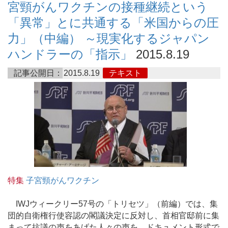
宮頸がんワクチンの接種継続という
「異常」とに共通する「米国からの圧
力」（中編） ～現実化するジャパン
ハンドラーの「指示」
2015.8.19
記事公開日：
2015.8.19
テキスト
特集
子宮頸がんワクチン
IWJウィークリー57号の「トリセツ」（前編）では、集
団的自衛権行使容認の閣議決定に反対し、首相官邸前に集
まって抗議の声をあげた人々の声を、ドキュメント形式で