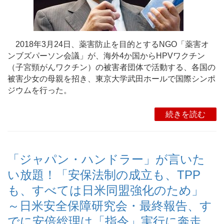
2018年3月24日、薬害防止を目的とするNGO「薬害オ
ンブズパーソン会議」が、海外4か国からHPVワクチン
（子宮頸がんワクチン）の被害者団体で活動する、各国の
被害少女の母親を招き、東京大学武田ホールで国際シンポ
ジウムを行った。
続きを読む
「ジャパン・ハンドラー」が言いた
い放題！「安保法制の成立も、TPP
も、すべては日米同盟強化のため」
～日米安全保障研究会・最終報告、す
でに安倍総理は「指令」実行に奔走