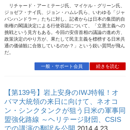
リチャード・アーミテージ氏、マイケル・グリーン氏、
ジョゼフ・ナイ氏、ジョン・ハムレ氏ら、いわゆる「ジャ
パンハンドラー」たちに対し、記者からは日本の集団的自
衛権の閣議決定による行使容認について、「立憲主義への
挑戦という見方もある。今回の安倍首相の議論の進め方、
政策決定のやり方が、果たして民主主義を標榜する日米共
通の価値観に合致しているのか？」という鋭い質問が飛ん
だ。
一般・サポート会員
続きを読む
【第139号】岩上安身のIWJ特報！オ
バマ大統領の来日に向けて、ネオコ
ン・シンクタンクが狙う日米の軍事同
盟強化路線 ～ヘリテージ財団、CSIS
での講演の翻訳を公開
2014.4.23