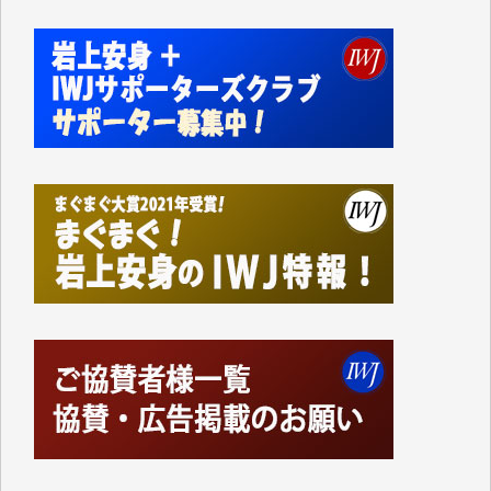
私にとっては精一杯のカンパです。
かねてよりIWJが発してきた膨大な取材記事や解説記
事、そして各界の方々とのインタビューは大袈裟では
なく、極めて重要な知的財産だと思っています。
Windows7の頃はIWJの動画もRealPlayerで録画でき
て、かなりの動画をDVDに焼きこんで保存していま
した。
しかし、それが出来なくなって以降はExcelなどを使
ってハイパーリンクを張り、重要と思われる記事にい
つでも簡単にアクセスできるようにして来ました。し
かし、それができるのもコンテンツがサーバーに保存
されているからこそのことであり、そのサーバーが使
えなくなってしまえば二度と視ることが出来なくなっ
てしまいます。
「何とかしなければ、何とかしてほしい。」と思いな
がらも前述した事情でどうにもならない自分の非力に
歯ぎしりするばかりです。（T.M.様）
いつもまともな報道、ありがとうございます。（新城