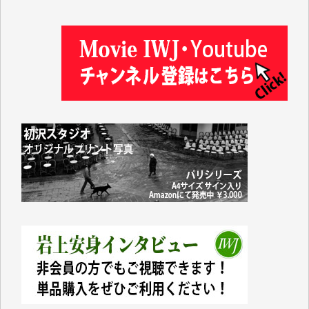
松本益美 様
井出 隆太 様
及川昭男 様
岩井祐子 様
藤田英之 様
藤岡比左志 様
井出 隆太 様
小池説夫 様
アオキカナメ 様
諸般の事情によりIWJ会費払えず今は非会員です。市
民側に立つ講演会にIWJのカメラマンをよく拝見して
おります。コンテンツが失われるのはあまりにもった
いない。少しでもお役立てください。（H.O.様）
今日、僅かですがカンパしました。（T.M.様）
今日、僅かですがカンパしました。IWJの危機を乗り
切るには到底及ばない額ですが病気の妻を抱えている