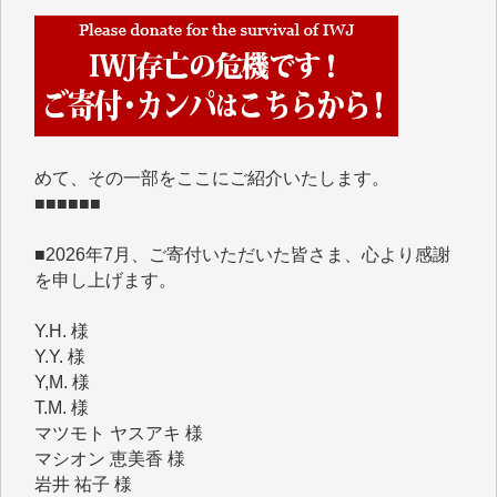
■■■■■■
IWJには、ご寄付・カンパをいただいた方々より、た
くさんの応援のメッセージが届いています。感謝を込
めて、その一部をここにご紹介いたします。
■■■■■■
■2026年7月、ご寄付いただいた皆さま、心より感謝
を申し上げます。
Y.H. 様
Y.Y. 様
Y,M. 様
T.M. 様
マツモト ヤスアキ 様
マシオン 恵美香 様
岩井 祐子 様
吉村 隆子 様