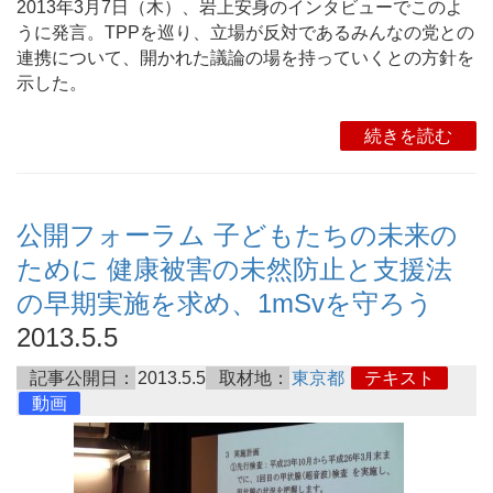
2013年3月7日（木）、岩上安身のインタビューでこのよ
うに発言。TPPを巡り、立場が反対であるみんなの党との
連携について、開かれた議論の場を持っていくとの方針を
示した。
続きを読む
公開フォーラム 子どもたちの未来の
ために 健康被害の未然防止と支援法
の早期実施を求め、1mSvを守ろう
2013.5.5
記事公開日：
2013.5.5
取材地：
東京都
テキスト
動画