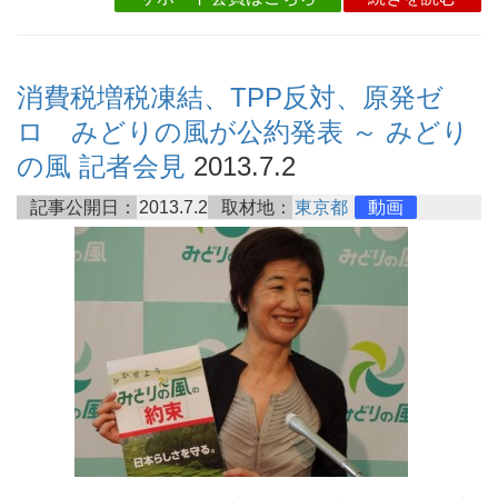
消費税増税凍結、TPP反対、原発ゼ
ロ みどりの風が公約発表 ～ みどり
の風 記者会見
2013.7.2
記事公開日：
2013.7.2
取材地：
東京都
動画