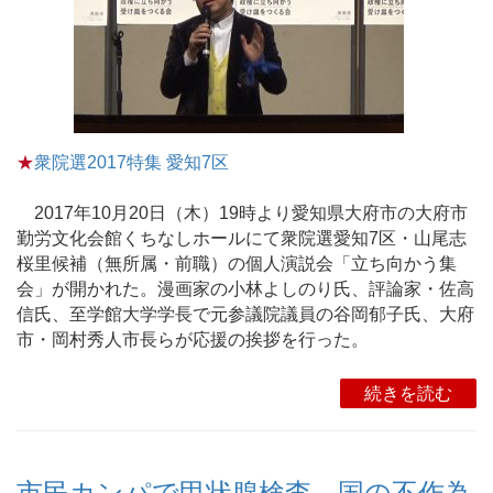
★
衆院選2017特集 愛知7区
2017年10月20日（木）19時より愛知県大府市の大府市
勤労文化会館くちなしホールにて衆院選愛知7区・山尾志
桜里候補（無所属・前職）の個人演説会「立ち向かう集
会」が開かれた。漫画家の小林よしのり氏、評論家・佐高
信氏、至学館大学学長で元参議院議員の谷岡郁子氏、大府
市・岡村秀人市長らが応援の挨拶を行った。
続きを読む
市民カンパで甲状腺検査、国の不作為