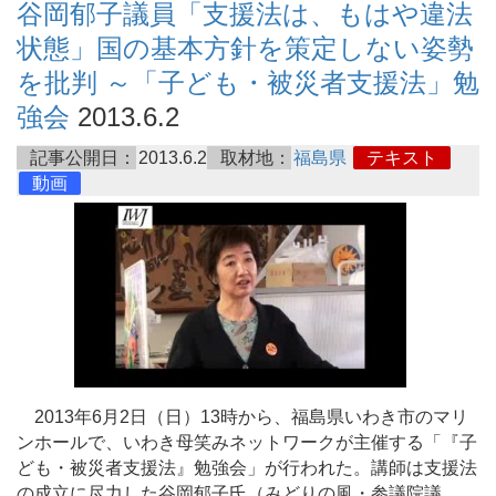
谷岡郁子議員「支援法は、もはや違法
状態」国の基本方針を策定しない姿勢
を批判 ～「子ども・被災者支援法」勉
強会
2013.6.2
記事公開日：
2013.6.2
取材地：
福島県
テキスト
動画
2013年6月2日（日）13時から、福島県いわき市のマリ
ンホールで、いわき母笑みネットワークが主催する「『子
ども・被災者支援法』勉強会」が行われた。講師は支援法
の成立に尽力した谷岡郁子氏（みどりの風・参議院議