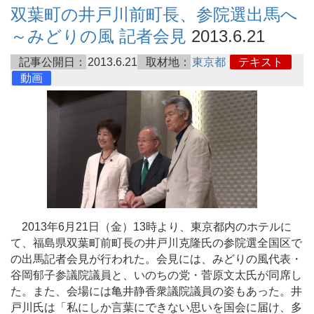
双葉町の井戸川前町長、参院選出馬へ
～みどりの風 記者会見
2013.6.21
記事公開日：
2013.6.21
取材地：
東京都
テキスト
動画
2013年6月21日（金）13時より、東京都内のホテルに
て、福島県双葉町前町長の井戸川克隆氏の参院選全国区で
の出馬記者会見が行われた。会見には、みどりの風代表・
谷岡郁子参議院議員と、いのちの党・菅原文太氏が同席し
た。また、会場には亀井静香衆議院議員の姿もあった。井
戸川氏は「私にしか言葉にできない思いを国会に届け、多