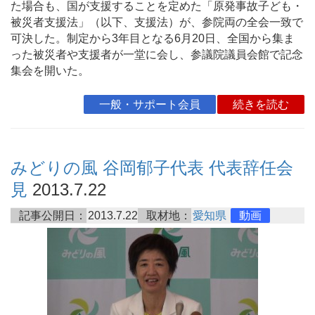
た場合も、国が支援することを定めた「原発事故子ども・
被災者支援法」（以下、支援法）が、参院両の全会一致で
可決した。制定から3年目となる6月20日、全国から集ま
った被災者や支援者が一堂に会し、参議院議員会館で記念
集会を開いた。
一般・サポート会員
続きを読む
みどりの風 谷岡郁子代表 代表辞任会
見
2013.7.22
記事公開日：
2013.7.22
取材地：
愛知県
動画