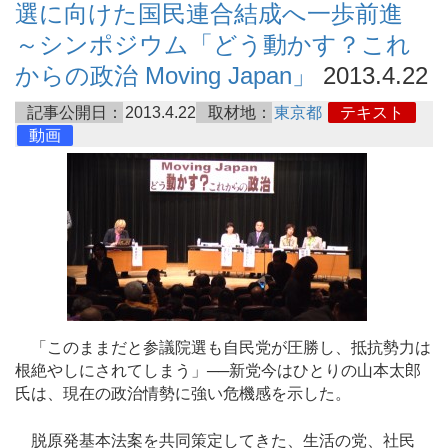
選に向けた国民連合結成へ一歩前進
～シンポジウム「どう動かす？これ
からの政治 Moving Japan」
2013.4.22
記事公開日：
2013.4.22
取材地：
東京都
テキスト
動画
「このままだと参議院選も自民党が圧勝し、抵抗勢力は
根絶やしにされてしまう」──新党今はひとりの山本太郎
氏は、現在の政治情勢に強い危機感を示した。
脱原発基本法案を共同策定してきた、生活の党、社民