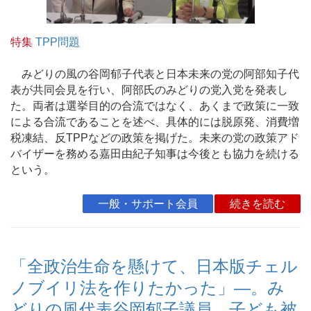
特集
TPP問題
みどりの風の谷岡郁子代表と日本未来の党の阿部知子代
表が共同会見を行い、阿部氏のみどりの党入党を発表し
た。両者は選挙目的の合流ではなく、あくまで政策に一致
による合流であることを述べ、具体的には脱原発、消費増
税凍結、反TPPなどの政策を掲げた。未来の党の政策アド
バイザーを務める嘉田由紀子知事は今後とも協力を続ける
という。
一般・サポート会員
続きを読む
「全政治生命を懸けて、日本版チェル
ノブイリ法を作りたかった」―。み
どりの風代表谷岡郁子議員、子ども被