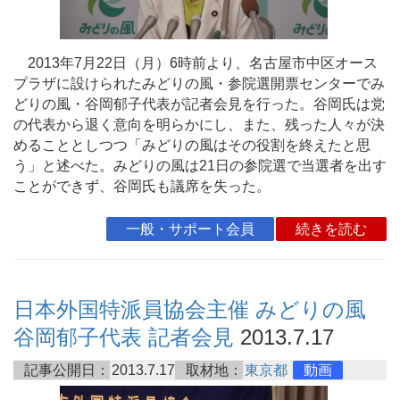
2013年7月22日（月）6時前より、名古屋市中区オース
プラザに設けられたみどりの風・参院選開票センターでみ
どりの風・谷岡郁子代表が記者会見を行った。谷岡氏は党
の代表から退く意向を明らかにし、また、残った人々が決
めることとしつつ「みどりの風はその役割を終えたと思
う」と述べた。みどりの風は21日の参院選で当選者を出す
ことができず、谷岡氏も議席を失った。
一般・サポート会員
続きを読む
日本外国特派員協会主催 みどりの風
谷岡郁子代表 記者会見
2013.7.17
記事公開日：
2013.7.17
取材地：
東京都
動画