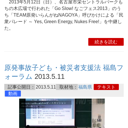
2013年5月12日（日）、名古屋市栄セントラルパークも
ちの木広場で行われた「Go Slow! なごフェス2013」のう
ち「TEAM原発いらんがねNAGOYA」呼びかけによる「民
衆パレード ～ Yes, Green Energy, Nukes Free!」を中継し
た。
続きを読む
原発事故子ども・被災者支援法 福島フ
ォーラム
2013.5.11
記事公開日：
2013.5.11
取材地：
福島県
テキスト
動画