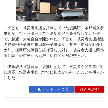
子ども・被災者支援を担当していた復興庁、水野靖久参
事官が、ツィッター上で不適切な発言を連投していた件
で、急遽、緊急会合が開かれた。子ども・被災者支援議連
の谷岡郁子議員や川田龍平議員ほか、井戸川前双葉町長も
参加。復興庁の伊藤仁統括官らに対し、被災者支援に関わ
る弁護士や市民からも厳しい質問が飛び交った。
伊藤統括官は冒頭、復興庁として、被災者や関係者に対
し謝罪。水野参事官はすでに担当から外したことを明らか
にした。
一般・サポート会員
続きを読む