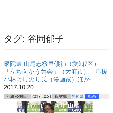
タグ: 谷岡郁子
衆院選 山尾志桜里候補（愛知7区）
「立ち向かう集会」（大府市）―応援
小林よしのり氏（漫画家）ほか
2017.10.20
記事公開日：
2017.10.21
取材地：
愛知県
動画