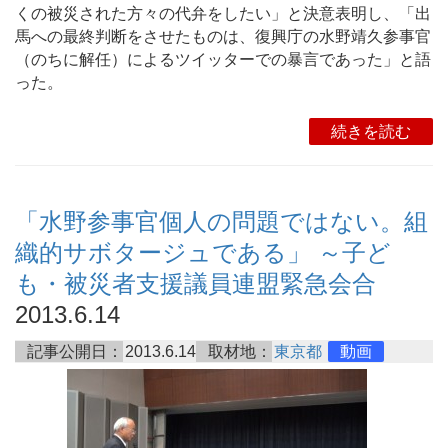
くの被災された方々の代弁をしたい」と決意表明し、「出
馬への最終判断をさせたものは、復興庁の水野靖久参事官
（のちに解任）によるツイッターでの暴言であった」と語
った。
続きを読む
「水野参事官個人の問題ではない。組
織的サボタージュである」 ～子ど
も・被災者支援議員連盟緊急会合
2013.6.14
記事公開日：
2013.6.14
取材地：
東京都
動画