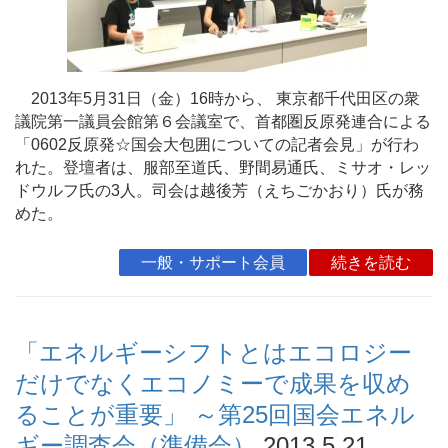
2013年5月31日（金）16時から、 東京都千代田区の衆
議院第一議員会館第６会議室で、首都圏反原発連合による
「0602反原発☆国会大包囲についての記者会見」が行わ
れた。登壇者は、服部至道氏、野間易通氏、ミサオ・レッ
ドウルフ氏の3人。司会は越後芳（えちごかおり）氏が務
めた。
一般・サポート会員
続きを読む
「エネルギーシフトとはエコロジー
だけでなくエコノミーで成果を収め
ることが重要」 ～第25回国会エネル
ギー調査会（準備会）
2013.5.21