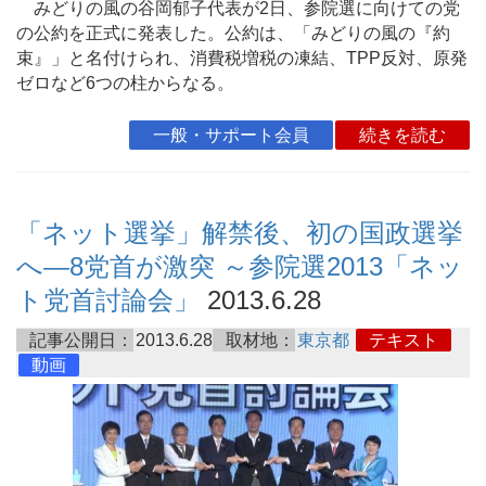
みどりの風の谷岡郁子代表が2日、参院選に向けての党
の公約を正式に発表した。公約は、「みどりの風の『約
束』」と名付けられ、消費税増税の凍結、TPP反対、原発
ゼロなど6つの柱からなる。
一般・サポート会員
続きを読む
「ネット選挙」解禁後、初の国政選挙
へ―8党首が激突 ～参院選2013「ネッ
ト党首討論会」
2013.6.28
記事公開日：
2013.6.28
取材地：
東京都
テキスト
動画