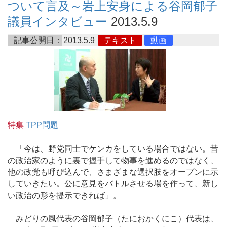
ついて言及～岩上安身による谷岡郁子
議員インタビュー
2013.5.9
記事公開日：
2013.5.9
テキスト
動画
特集
TPP問題
「今は、野党同士でケンカをしている場合ではない。昔
の政治家のように裏で握手して物事を進めるのではなく、
他の政党も呼び込んで、さまざまな選択肢をオープンに示
していきたい。公に意見をバトルさせる場を作って、新し
い政治の形を提示できれば」。
みどりの風代表の谷岡郁子（たにおかくにこ）代表は、