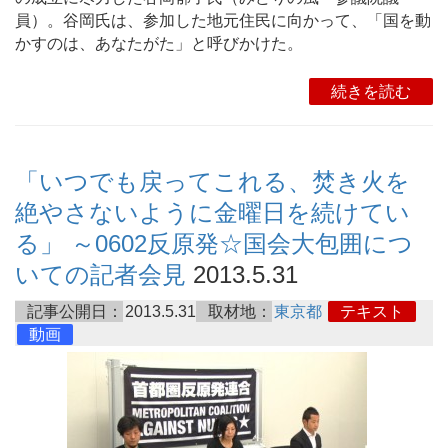
員）。谷岡氏は、参加した地元住民に向かって、「国を動
かすのは、あなたがた」と呼びかけた。
続きを読む
「いつでも戻ってこれる、焚き火を
絶やさないように金曜日を続けてい
る」 ～0602反原発☆国会大包囲につ
いての記者会見
2013.5.31
記事公開日：
2013.5.31
取材地：
東京都
テキスト
動画