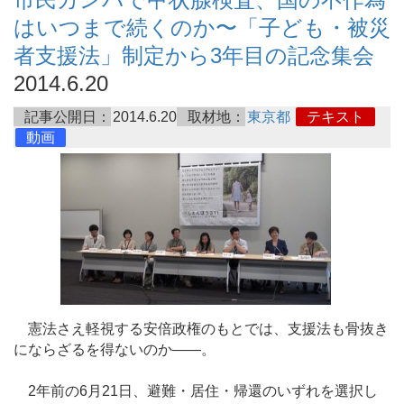
はいつまで続くのか〜「子ども・被災
者支援法」制定から3年目の記念集会
2014.6.20
記事公開日：
2014.6.20
取材地：
東京都
テキスト
動画
憲法さえ軽視する安倍政権のもとでは、支援法も骨抜き
にならざるを得ないのか――。
2年前の6月21日、避難・居住・帰還のいずれを選択し