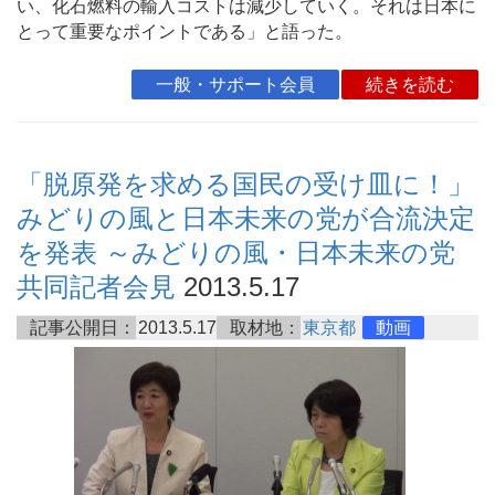
い、化石燃料の輸入コストは減少していく。それは日本に
とって重要なポイントである」と語った。
一般・サポート会員
続きを読む
「脱原発を求める国民の受け皿に！」
みどりの風と日本未来の党が合流決定
を発表 ～みどりの風・日本未来の党
共同記者会見
2013.5.17
記事公開日：
2013.5.17
取材地：
東京都
動画