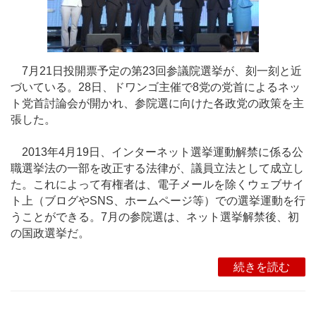
7月21日投開票予定の第23回参議院選挙が、刻一刻と近
づいている。28日、ドワンゴ主催で8党の党首によるネッ
ト党首討論会が開かれ、参院選に向けた各政党の政策を主
張した。
2013年4月19日、インターネット選挙運動解禁に係る公
職選挙法の一部を改正する法律が、議員立法として成立し
た。これによって有権者は、電子メールを除くウェブサイ
ト上（ブログやSNS、ホームページ等）での選挙運動を行
うことができる。7月の参院選は、ネット選挙解禁後、初
の国政選挙だ。
続きを読む