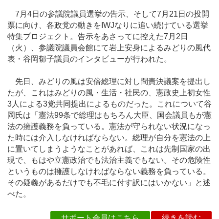
7月4日の参議院議員選挙の告示、そして7月21日の投開
票に向け、各政党の動きをIWJなりに追い続けている選挙
特集プロジェクト。告示をあさってに控えた7月2日
（火）、参議院議員会館にて岩上安身によるみどりの風代
表・谷岡郁子議員のインタビューが行われた。
先日、みどりの風は安倍総理に対し問責決議案を提出し
たが、これはみどりの風・生活・社民の、憲政史上初女性
3人による3党共同提出によるものだった。これについて谷
岡氏は「憲法99条で総理はもちろん大臣、国会議員もが憲
法の擁護義務を負っている。憲法が守られない状況になっ
た時には介入しなければならない。総理が自分を憲法の上
に置いてしまうようなことがあれば、これは先制国家の出
現で、もはや立憲政治でも法治主義でもない。その危険性
というものは擁護しなければならない義務を負っている。
その疑義があるだけでも不毛に付す訳にはいかない」と述
べた。
サポート会員はこちら
続きを読む