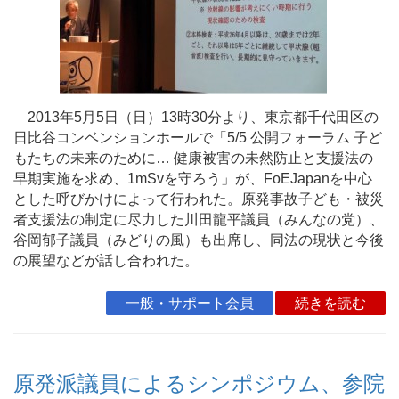
2013年5月5日（日）13時30分より、東京都千代田区の
日比谷コンベンションホールで「5/5 公開フォーラム 子ど
もたちの未来のために… 健康被害の未然防止と支援法の
早期実施を求め、1mSvを守ろう」が、FoEJapanを中心
とした呼びかけによって行われた。原発事故子ども・被災
者支援法の制定に尽力した川田龍平議員（みんなの党）、
谷岡郁子議員（みどりの風）も出席し、同法の現状と今後
の展望などが話し合われた。
一般・サポート会員
続きを読む
原発派議員によるシンポジウム、参院