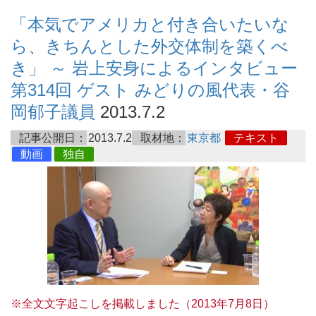
「本気でアメリカと付き合いたいな
ら、きちんとした外交体制を築くべ
き」 ～ 岩上安身によるインタビュー
第314回 ゲスト みどりの風代表・谷
岡郁子議員
2013.7.2
記事公開日：
2013.7.2
取材地：
東京都
テキスト
動画
独自
※全文文字起こしを掲載しました（2013年7月8日）