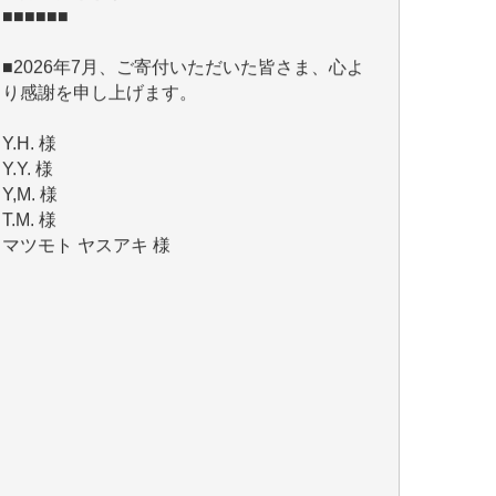
■2026年7月、ご寄付いただいた皆さま、心よ
り感謝を申し上げます。
Y.H. 様
Y.Y. 様
Y,M. 様
T.M. 様
マツモト ヤスアキ 様
マシオン 恵美香 様
岩井 祐子 様
吉村 隆子 様
新城 靖 様
青木 要 様
T.Y. 様
K.O. 様
Y.S. 様
Y.N. 様
y.m. 様
R.N. 様
J.M. 様