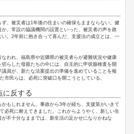
ず、被災者は1年後の住まいの確保もままならない。健
ほか、常設の協議機関の設置といった、被災者の声を政
ない。2年前に抱き合って喜んだ、支援法の成立とは、一
なわれ、福島県や近隣県の被災者らが避難状況や健康
を切らした母親たちの中には、自主的に甲状腺検査を開
平議員が、新たな法案提出の準備を進めていることを報
きた市民らは、必死に突破口を開こうとしている。
点に反する
かもしれません。事故から3年が経ち、支援策がいきて
れて必死に耐えてきました。これからようやく、新しい生
援が不十分なままでは、新生活の足かせになりかねな