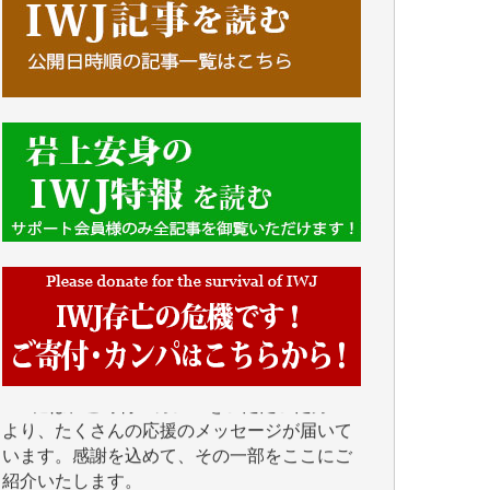
■■■■■■
IWJには、ご寄付・カンパをいただいた方々
より、たくさんの応援のメッセージが届いて
います。感謝を込めて、その一部をここにご
紹介いたします。
■■■■■■