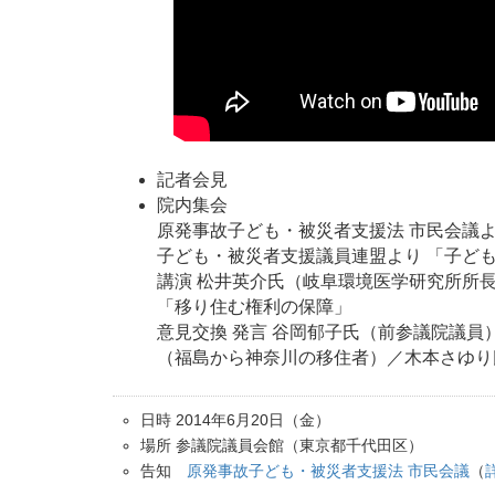
記者会見
院内集会
原発事故子ども・被災者支援法 市民会議
子ども・被災者支援議員連盟より 「子ど
講演 松井英介氏（岐阜環境医学研究所所
「移り住む権利の保障」
意見交換 発言 谷岡郁子氏（前参議院議
（福島から神奈川の移住者）／木本さゆり
日時 2014年6月20日（金）
場所 参議院議員会館（東京都千代田区）
告知
原発事故子ども・被災者支援法 市民会議
（