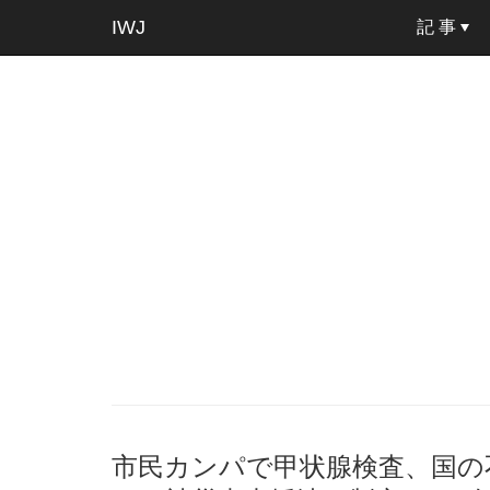
IWJ
記 事
市民カンパで甲状腺検査、国の