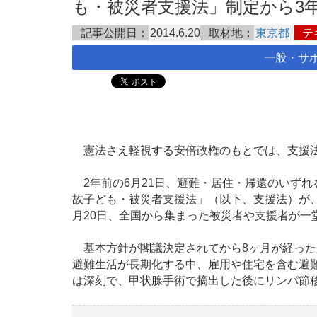
も・被災者支援法」制定から3年目の
記事公開日：
2014.6.20
取材地：
東京都
テ
一般・サ
憲法さえ軽視する安倍政権のもとでは、支援法
2年前の6月21日、避難・居住・帰還のいず
故子ども・被災者支援法」（以下、支援法）が、
月20日、全国から集まった被災者や支援者が一
基本方針が閣議決定されてから8ヶ月が経った
避難生活が長期化する中、雇用や住宅を含む避
は深刻で、甲状腺手術で摘出した後にリンパ節