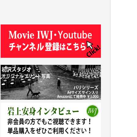
T.N. 様
Y.T. 様
T.K. 様
ASAKO TAKAESU 様
マシオン恵美香 様
平野智生 様
山本賢二 様
吉住俊昭 様
徳山匡 様
金 盛起 様
塩川 晃平 様
松本益美 様
井出 隆太 様
及川昭男 様
岩井祐子 様
藤田英之 様
藤岡比左志 様
井出 隆太 様
小池説夫 様