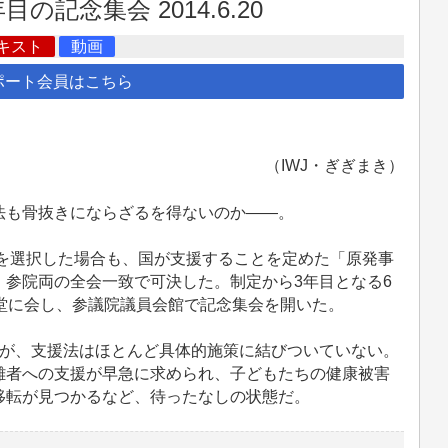
記念集会 2014.6.20
キスト
動画
ポート会員はこちら
（IWJ・ぎぎまき）
も骨抜きにならざるを得ないのか――。
れを選択した場合も、国が支援することを定めた「原発事
参院両の全会一致で可決した。制定から3年目となる6
堂に会し、参議院議員会館で記念集会を開いた。
が、支援法はほとんど具体的施策に結びついていない。
難者への支援が早急に求められ、子どもたちの健康被害
移転が見つかるなど、待ったなしの状態だ。