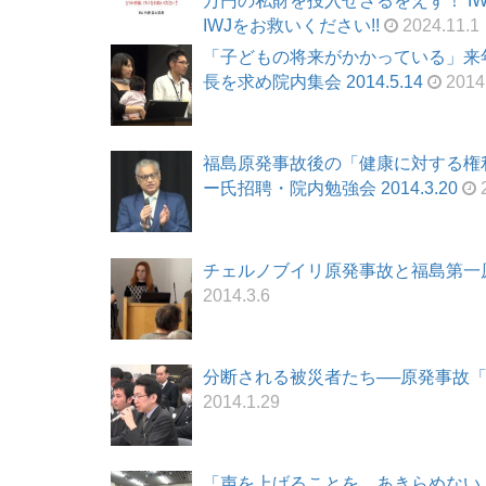
万円の私財を投入せざるをえず！ I
IWJをお救いください!!
2024.11.1
「子どもの将来がかかっている」来
長を求め院内集会 2014.5.14
2014
福島原発事故後の「健康に対する権
ー氏招聘・院内勉強会 2014.3.20
2
チェルノブイリ原発事故と福島第一原発事
2014.3.6
分断される被災者たち──原発事故「子
2014.1.29
「声を上げることを、あきらめない