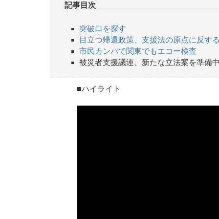
記事目次
突破口を探す
目立つ帰還政策、支援法の原点に反す
市民カンパで関東でもエコー検査
被災者支援議連、新たな立法案を準備
■ハイライト