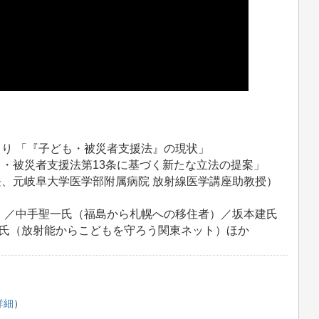
より 「『子ども・被災者支援法』の現状」
も・被災者支援法第13条に基づく新たな立法の提案」
長、元岐阜大学医学部附属病院 放射線医学講座助教授）
員）／中手聖一氏（福島から札幌への移住者）／坂本建氏
氏（放射能からこどもを守ろう関東ネット）ほか
詳細
）