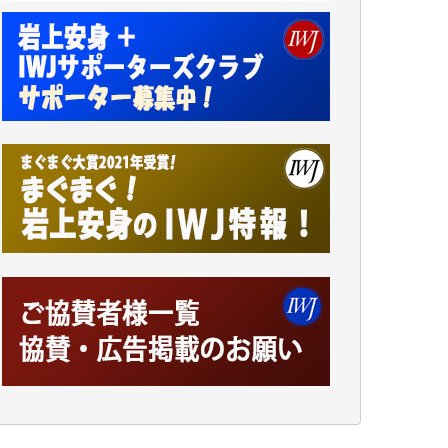
アオキカナメ 様
諸般の事情によりIWJ会費払えず今は非会員
です。市民側に立つ講演会にIWJのカメラマ
ンをよく拝見しております。コンテンツが失
われるのはあまりにもったいない。少しでも
お役立てください。（H.O.様）
今日、僅かですがカンパしました。（T.M.
様）
今日、僅かですがカンパしました。IWJの危
機を乗り切るには到底及ばない額ですが病気
の妻を抱えている私にとっては精一杯のカン
パです。
かねてよりIWJが発してきた膨大な取材記事
や解説記事、そして各界の方々とのインタビ
ューは大袈裟ではなく、極めて重要な知的財
産だと思っています。
Windows7の頃はIWJの動画もRealPlayerで録