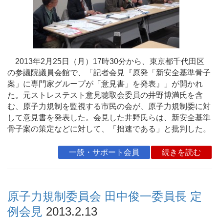
2013年2月25日（月）17時30分から、東京都千代田区
の参議院議員会館で、「記者会見『原発「新安全基準骨子
案」に専門家グループが「意見書」を発表』」が開かれ
た。元ストレステスト意見聴取会委員の井野博満氏を含
む、原子力規制を監視する市民の会が、原子力規制委に対
して意見書を発表した。会見した井野氏らは、新安全基準
骨子案の策定などに対して、「拙速である」と批判した。
一般・サポート会員
続きを読む
原子力規制委員会 田中俊一委員長 定
例会見
2013.2.13