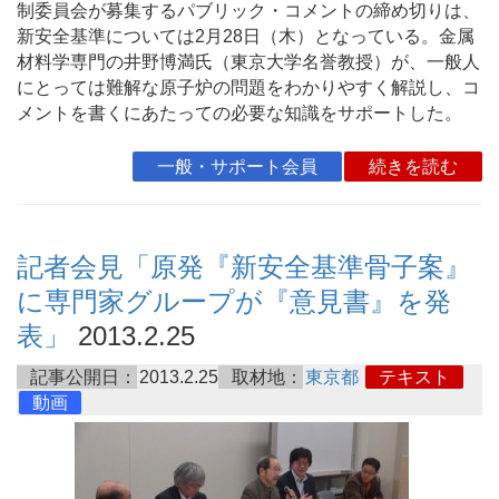
制委員会が募集するパブリック・コメントの締め切りは、
新安全基準については2月28日（木）となっている。金属
材料学専門の井野博満氏（東京大学名誉教授）が、一般人
にとっては難解な原子炉の問題をわかりやすく解説し、コ
メントを書くにあたっての必要な知識をサポートした。
一般・サポート会員
続きを読む
記者会見「原発『新安全基準骨子案』
に専門家グループが『意見書』を発
表」
2013.2.25
記事公開日：
2013.2.25
取材地：
東京都
テキスト
動画