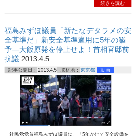
続きを読む
福島みずほ議員「新たなデタラメの安
全基準だ」新安全基準適用に5年の猶
予―大飯原発を停止せよ！首相官邸前
抗議
2013.4.5
記事公開日：
2013.4.5
取材地：
東京都
動画
社民党党首福島みずほ議員は、「5年かけて安全設備を