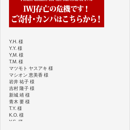
を申し上げます。
Y.H. 様
Y.Y. 様
Y,M. 様
T.M. 様
マツモト ヤスアキ 様
マシオン 恵美香 様
岩井 祐子 様
吉村 隆子 様
新城 靖 様
青木 要 様
T.Y. 様
K.O. 様
Y.S. 様
Y.N. 様
y.m. 様
R.N. 様
J.M. 様