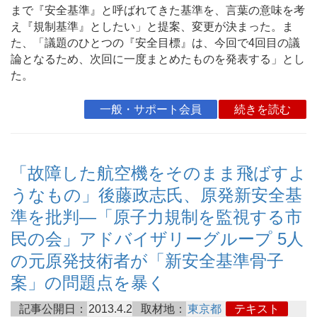
まで『安全基準』と呼ばれてきた基準を、言葉の意味を考
え『規制基準』としたい」と提案、変更が決まった。ま
た、「議題のひとつの『安全目標』は、今回で4回目の議
論となるため、次回に一度まとめたものを発表する」とし
た。
一般・サポート会員
続きを読む
「故障した航空機をそのまま飛ばすよ
うなもの」後藤政志氏、原発新安全基
準を批判―「原子力規制を監視する市
民の会」アドバイザリーグループ 5人
の元原発技術者が「新安全基準骨子
案」の問題点を暴く
記事公開日：
2013.4.2
取材地：
東京都
テキスト