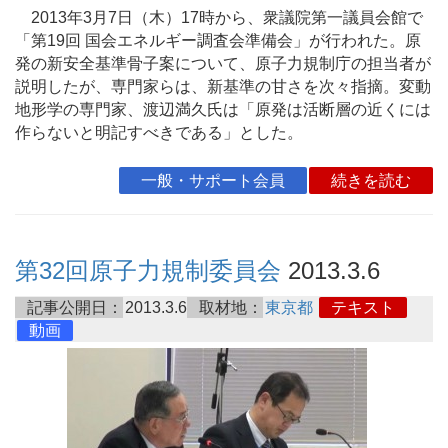
2013年3月7日（木）17時から、衆議院第一議員会館で
「第19回 国会エネルギー調査会準備会」が行われた。原
発の新安全基準骨子案について、原子力規制庁の担当者が
説明したが、専門家らは、新基準の甘さを次々指摘。変動
地形学の専門家、渡辺満久氏は「原発は活断層の近くには
作らないと明記すべきである」とした。
一般・サポート会員
続きを読む
第32回原子力規制委員会
2013.3.6
記事公開日：
2013.3.6
取材地：
東京都
テキスト
動画