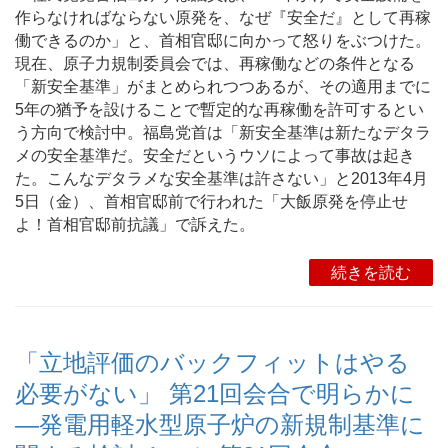
作らなければならない原発を、なぜ『安全だ』として再稼
働できるのか」と、首相官邸に向かって怒りをぶつけた。
現在、原子力規制委員会では、再稼働などの条件となる
「新安全基準」がまとめられつつあるが、その適用までに
5年の猶予を設けることで暫定的な再稼働を許可するとい
う方向で検討中。福島党首は「新安全基準は新たなデタラ
メの安全基準だ。安全だというウソによって事故は起き
た。こんなデタラメな安全基準は許さない」と2013年4月
5日（金）、首相官邸前で行われた「大飯原発を停止せ
よ！首相官邸前抗議」で訴えた。
続きを読む
「立地評価のバックフィットはやる
必要がない」 第21回会合で明らかに
―発電用軽水型原子炉の新規制基準に