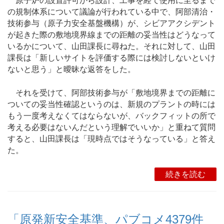
原子炉の設置許可から設計、工事を経て使用に至るまで
の規制体系について議論が行われている中で、阿部清治・
技術参与（原子力安全基盤機構）が、シビアアクシデント
が起きた際の敷地境界線までの距離の妥当性はどうなって
いるかについて、山田課長に尋ねた。それに対して、山田
課長は「新しいサイトを評価する際には検討しないといけ
ないと思う」と曖昧な返答をした。
それを受けて、阿部技術参与が「敷地境界までの距離に
ついての妥当性確認というのは、新規のプラントの時には
もう一度考えなくてはならないが、バックフィットの所で
考える必要はないんだという理解でいいか」と重ねて質問
すると、山田課長は「現時点ではそうなっている」と答え
た。
続きを読む
「原発新安全基準、パブコメ4379件