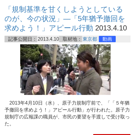
「規制基準を甘くしようとしている
のが、今の状況」―「5年猶予撤回を
求めよう！」アピール行動
2013.4.10
記事公開日：
2013.4.10
取材地：
東京都
動画
2013年4月10日（水）、原子力規制庁前で、「「５年猶
予撤回を求めよう！」アピール行動」が行われた。原子力
規制庁の広報課の職員が、市民の要望を手渡しで受け取っ
た。