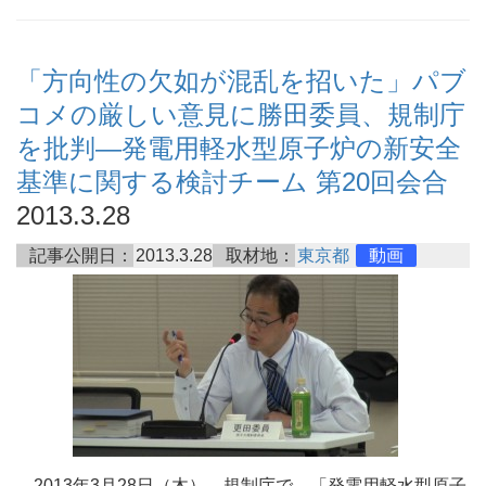
「方向性の欠如が混乱を招いた」パブ
コメの厳しい意見に勝田委員、規制庁
を批判―発電用軽水型原子炉の新安全
基準に関する検討チーム 第20回会合
2013.3.28
記事公開日：
2013.3.28
取材地：
東京都
動画
2013年3月28日（木）、規制庁で、「発電用軽水型原子