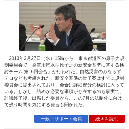
2013年2月27日（水）15時から、東京都港区の原子力規
制委員会で「発電用軽水型原子炉の新安全基準に関する検
討チーム 第16回会合」が行われた。自然災害のみならず
テロなども考慮された、新安全基準の骨子案はすでに規制
委員会に提出されており、会合は詳細部分の検討に入って
いる。しかし、詰めが必要な事項が存在するのも事実で、
討議終了後、出席した委員から、この7月の法制化に向け
て残り時間を気にする発言も聞かれた。
一般・サポート会員
続きを読む