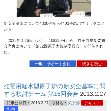
新安全基準について4300件から4400件のパブリックコメ
ント
2013年3月6日（水）、10時30分から、原子力規制委員
会庁舎において「第32回原子力規制委員会」が開催され
た。
一般・サポート会員
続きを読む
発電用軽水型原子炉の新安全基準に関
する検討チーム 第16回会合
2013.2.27
記事公開日：
2013.2.27
取材地：
東京都
テキスト
動画