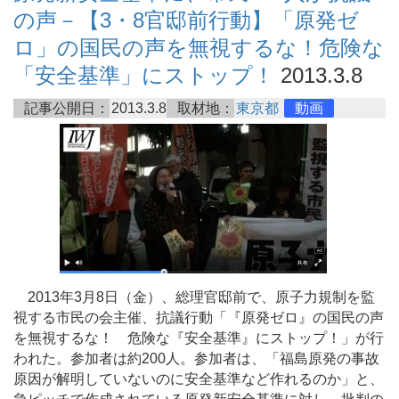
の声－【3・8官邸前行動】「原発ゼ
ロ」の国民の声を無視するな！危険な
「安全基準」にストップ！
2013.3.8
記事公開日：
2013.3.8
取材地：
東京都
動画
2013年3月8日（金）、総理官邸前で、原子力規制を監
視する市民の会主催、抗議行動「『原発ゼロ』の国民の声
を無視するな！ 危険な『安全基準』にストップ！」が行
われた。参加者は約200人。参加者は、「福島原発の事故
原因が解明していないのに安全基準など作れるのか」と、