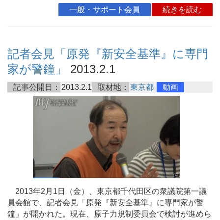
一般・サポート会員
続きを読む
記者会見「原発『新安全基準』に専門
家が警鐘」
2013.2.1
記事公開日：
2013.2.1
取材地：
東京都
動画
2013年2月1日（金）、東京都千代田区の衆議院第一議
員会館で、記者会見「原発『新安全基準』に専門家が警
鐘」が開かれた。現在、原子力規制委員会で検討が進めら