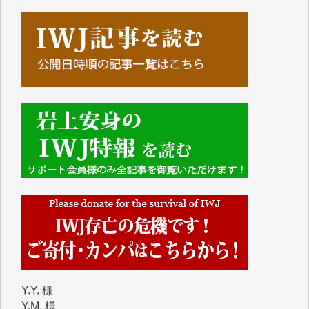
■■■■■■
IWJには、ご寄付・カンパをいただいた方々より、た
くさんの応援のメッセージが届いています。感謝を込
めて、その一部をここにご紹介いたします。
■■■■■■
■2026年7月、ご寄付いただいた皆さま、心より感謝
を申し上げます。
Y.H. 様
Y.Y. 様
Y,M. 様
T.M. 様