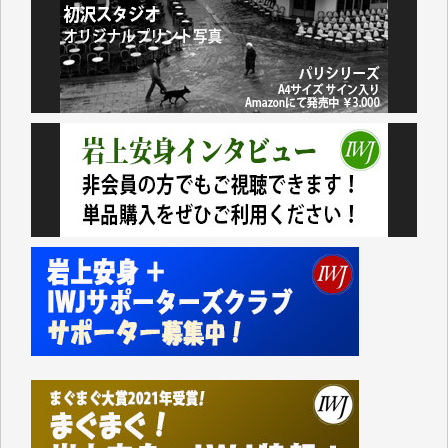
今日、僅かですがカンパしました。（T.M.様）
今日、僅かですがカンパしました。IWJの危機を乗り
切るには到底及ばない額ですが病気の妻を抱えている
私にとっては精一杯のカンパです。
かねてよりIWJが発してきた膨大な取材記事や解説記
事、そして各界の方々とのインタビューは大袈裟では
なく、極めて重要な知的財産だと思っています。
Windows7の頃はIWJの動画もRealPlayerで録画でき
て、かなりの動画をDVDに焼きこんで保存していま
した。
しかし、それが出来なくなって以降はExcelなどを使
ってハイパーリンクを張り、重要と思われる記事にい
つでも簡単にアクセスできるようにして来ました。し
かし、それができるのもコンテンツがサーバーに保存
されているからこそのことであり、そのサーバーが使
えなくなってしまえば二度と視ることが出来なくなっ
てしまいます。
「何とかしなければ、何とかしてほしい。」と思いな
がらも前述した事情でどうにもならない自分の非力に