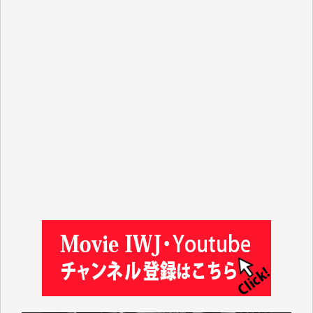
吉住俊昭 様
徳山匡 様
金 盛起 様
塩川 晃平 様
松本益美 様
井出 隆太 様
及川昭男 様
岩井祐子 様
藤田英之 様
藤岡比左志 様
井出 隆太 様
小池説夫 様
アオキカナメ 様
諸般の事情によりIWJ会費払えず今は非会員です。市
民側に立つ講演会にIWJのカメラマンをよく拝見して
おります。コンテンツが失われるのはあまりにもった
いない。少しでもお役立てください。（H.O.様）