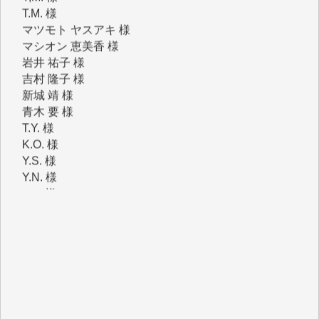
マツモト ヤスアキ 様
マシオン 恵美香 様
岩井 祐子 様
吉村 隆子 様
新城 靖 様
青木 要 様
T.Y. 様
K.O. 様
Y.S. 様
Y.N. 様
y.m. 様
R.N. 様
J.M. 様
T.N. 様
Y.T. 様
T.K. 様
ASAKO TAKAESU 様
マシオン恵美香 様
平野智生 様
山本賢二 様