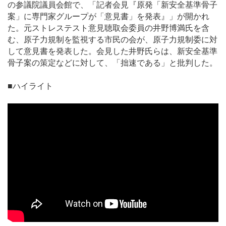
の参議院議員会館で、「記者会見『原発「新安全基準骨子
案」に専門家グループが「意見書」を発表』」が開かれ
た。元ストレステスト意見聴取会委員の井野博満氏を含
む、原子力規制を監視する市民の会が、原子力規制委に対
して意見書を発表した。会見した井野氏らは、新安全基準
骨子案の策定などに対して、「拙速である」と批判した。
■ハイライト