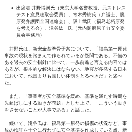
出席者 井野博満氏（東京大学名誉教授、元ストレス
テスト意見聴取会委員）、青木秀樹氏（弁護士、脱
原発弁護団全国連絡会）、阪上武氏（福島老朽原発
を考える会）、滝谷紘一氏（元内閣府原子力安全委
員会事務局）
井野氏は、新安全基準骨子案について、「福島第一原発
事故の現状を踏まえて作られているか疑問である。不備の
ある過去の安全指針に比べて、一歩前進と言える内容では
あるが、根本的な解決にはならない。地震が多発する日本
において、他国よりも厳しい体制をとるべきだ」と述べ
た。
また、「事業者が安全基準を緩め、基準を満たす時期を
先延ばしにする動きが問題」とした上で、「こういう動き
をさせないことが大事である」と話した。
続いて、滝谷氏は、福島第一原発の損傷の状況など、事
故の検証を十分に行わずに安全基準を作成している点、新