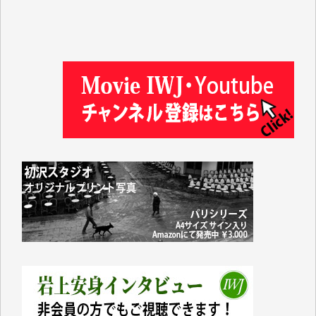
徳山匡 様
金 盛起 様
塩川 晃平 様
松本益美 様
井出 隆太 様
及川昭男 様
岩井祐子 様
藤田英之 様
藤岡比左志 様
井出 隆太 様
小池説夫 様
アオキカナメ 様
諸般の事情によりIWJ会費払えず今は非会員です。市
民側に立つ講演会にIWJのカメラマンをよく拝見して
おります。コンテンツが失われるのはあまりにもった
いない。少しでもお役立てください。（H.O.様）
今日、僅かですがカンパしました。（T.M.様）