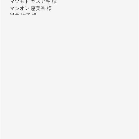
岩井 祐子 様
吉村 隆子 様
新城 靖 様
青木 要 様
T.Y. 様
K.O. 様
Y.S. 様
Y.N. 様
y.m. 様
R.N. 様
J.M. 様
T.N. 様
Y.T. 様
T.K. 様
ASAKO TAKAESU 様
マシオン恵美香 様
平野智生 様
山本賢二 様
吉住俊昭 様