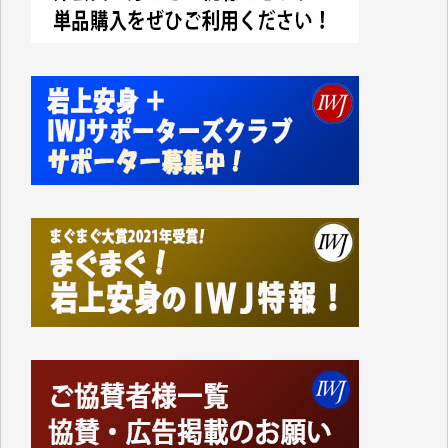
今日、僅かですがカンパしました。IWJの危機を乗り
切るには到底及ばない額ですが病気の妻を抱えている
私にとっては精一杯のカンパです。
かねてよりIWJが発してきた膨大な取材記事や解説記
事、そして各界の方々とのインタビューは大袈裟では
なく、極めて重要な知的財産だと思っています。
Windows7の頃はIWJの動画もRealPlayerで録画でき
て、かなりの動画をDVDに焼きこんで保存していま
した。
しかし、それが出来なくなって以降はExcelなどを使
ってハイパーリンクを張り、重要と思われる記事にい
つでも簡単にアクセスできるようにして来ました。し
かし、それができるのもコンテンツがサーバーに保存
されているからこそのことであり、そのサーバーが使
えなくなってしまえば二度と視ることが出来なくなっ
てしまいます。
「何とかしなければ、何とかしてほしい。」と思いな
がらも前述した事情でどうにもならない自分の非力に
歯ぎしりするばかりです。（T.M.様）