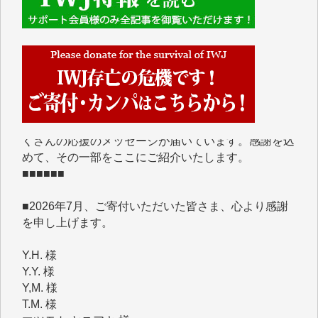
■■■■■■
IWJには、ご寄付・カンパをいただいた方々より、た
くさんの応援のメッセージが届いています。感謝を込
めて、その一部をここにご紹介いたします。
■■■■■■
■2026年7月、ご寄付いただいた皆さま、心より感謝
を申し上げます。
Y.H. 様
Y.Y. 様
Y,M. 様
T.M. 様
マツモト ヤスアキ 様
マシオン 恵美香 様