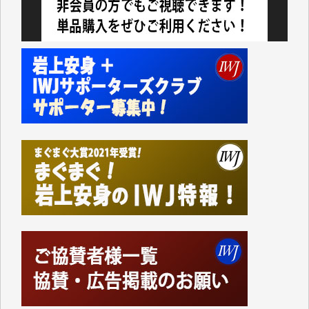
今日、僅かですがカンパしました。IWJの危機を乗り
切るには到底及ばない額ですが病気の妻を抱えている
私にとっては精一杯のカンパです。
かねてよりIWJが発してきた膨大な取材記事や解説記
事、そして各界の方々とのインタビューは大袈裟では
なく、極めて重要な知的財産だと思っています。
Windows7の頃はIWJの動画もRealPlayerで録画でき
て、かなりの動画をDVDに焼きこんで保存していま
した。
しかし、それが出来なくなって以降はExcelなどを使
ってハイパーリンクを張り、重要と思われる記事にい
つでも簡単にアクセスできるようにして来ました。し
かし、それができるのもコンテンツがサーバーに保存
されているからこそのことであり、そのサーバーが使
えなくなってしまえば二度と視ることが出来なくなっ
てしまいます。
「何とかしなければ、何とかしてほしい。」と思いな
がらも前述した事情でどうにもならない自分の非力に
歯ぎしりするばかりです。（T.M.様）