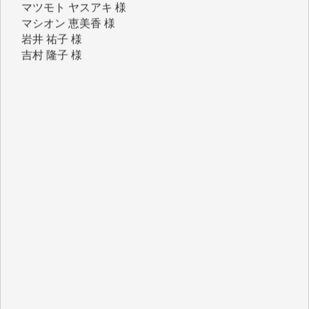
岩井 祐子 様
吉村 隆子 様
新城 靖 様
青木 要 様
T.Y. 様
K.O. 様
Y.S. 様
Y.N. 様
y.m. 様
R.N. 様
J.M. 様
T.N. 様
Y.T. 様
T.K. 様
ASAKO TAKAESU 様
マシオン恵美香 様
平野智生 様
山本賢二 様
吉住俊昭 様