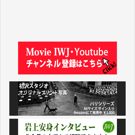
徳山匡 様
金 盛起 様
塩川 晃平 様
松本益美 様
井出 隆太 様
及川昭男 様
岩井祐子 様
藤田英之 様
藤岡比左志 様
井出 隆太 様
小池説夫 様
アオキカナメ 様
諸般の事情によりIWJ会費払えず今は非会員です。市
民側に立つ講演会にIWJのカメラマンをよく拝見して
おります。コンテンツが失われるのはあまりにもった
いない。少しでもお役立てください。（H.O.様）
今日、僅かですがカンパしました。（T.M.様）