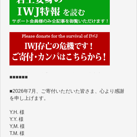
■■■■■■
IWJには、ご寄付・カンパをいただいた方々より、た
くさんの応援のメッセージが届いています。感謝を込
めて、その一部をここにご紹介いたします。
■■■■■■
■2026年7月、ご寄付いただいた皆さま、心より感謝
を申し上げます。
Y.H. 様
Y.Y. 様
Y,M. 様
T.M. 様
マツモト ヤスアキ 様
マシオン 恵美香 様