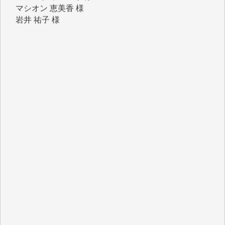
岩井 祐子 様
吉村 隆子 様
新城 靖 様
青木 要 様
T.Y. 様
K.O. 様
Y.S. 様
Y.N. 様
y.m. 様
R.N. 様
J.M. 様
T.N. 様
Y.T. 様
T.K. 様
ASAKO TAKAESU 様
マシオン恵美香 様
平野智生 様
山本賢二 様
吉住俊昭 様