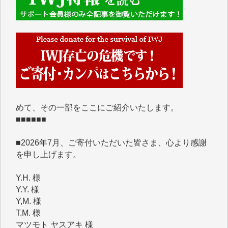
■■■■■■
IWJには、ご寄付・カンパをいただいた方々より、た
くさんの応援のメッセージが届いています。感謝を込
めて、その一部をここにご紹介いたします。
■■■■■■
■2026年7月、ご寄付いただいた皆さま、心より感謝
を申し上げます。
Y.H. 様
Y.Y. 様
Y,M. 様
T.M. 様
マツモト ヤスアキ 様
マシオン 恵美香 様