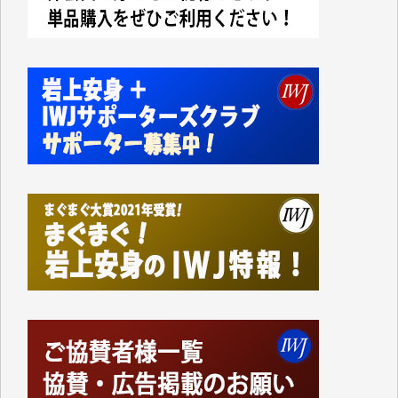
今日、僅かですがカンパしました。IWJの危機を乗り
切るには到底及ばない額ですが病気の妻を抱えている
私にとっては精一杯のカンパです。
かねてよりIWJが発してきた膨大な取材記事や解説記
事、そして各界の方々とのインタビューは大袈裟では
なく、極めて重要な知的財産だと思っています。
Windows7の頃はIWJの動画もRealPlayerで録画でき
て、かなりの動画をDVDに焼きこんで保存していま
した。
しかし、それが出来なくなって以降はExcelなどを使
ってハイパーリンクを張り、重要と思われる記事にい
つでも簡単にアクセスできるようにして来ました。し
かし、それができるのもコンテンツがサーバーに保存
されているからこそのことであり、そのサーバーが使
えなくなってしまえば二度と視ることが出来なくなっ
てしまいます。
「何とかしなければ、何とかしてほしい。」と思いな
がらも前述した事情でどうにもならない自分の非力に
歯ぎしりするばかりです。（T.M.様）