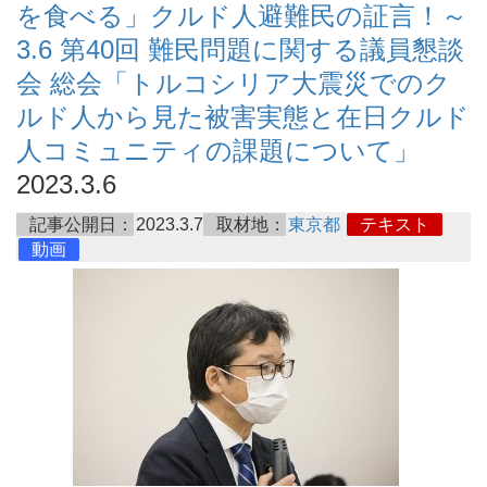
を食べる」クルド人避難民の証言！～
3.6 第40回 難民問題に関する議員懇談
会 総会「トルコシリア大震災でのク
ルド人から見た被害実態と在日クルド
人コミュニティの課題について」
2023.3.6
記事公開日：
2023.3.7
取材地：
東京都
テキスト
動画