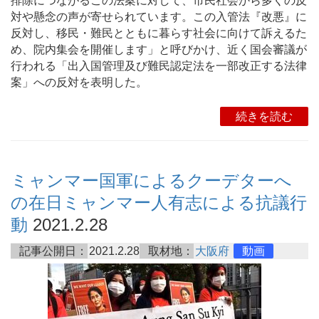
排除につながるこの法案に対して、市民社会から多くの反
対や懸念の声が寄せられています。この入管法『改悪』に
反対し、移民・難民とともに暮らす社会に向けて訴えるた
め、院内集会を開催します」と呼びかけ、近く国会審議が
行われる「出入国管理及び難民認定法を一部改正する法律
案」への反対を表明した。
続きを読む
ミャンマー国軍によるクーデターへ
の在日ミャンマー人有志による抗議行
動
2021.2.28
記事公開日：
2021.2.28
取材地：
大阪府
動画