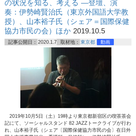
の状況を知る、考える ―登壇、演
奏：伊勢崎賢治氏（東京外国語大学教
授）、山本裕子氏（シェア＝国際保健
協力市民の会）ほか
2019.10.5
記事公開日：
2020.1.7
取材地：
東京都
動画
2019年10月5日（土）19時より東京都新宿区の喫茶茶会
記にて、ソーシャルスタンド 82 JAZZトークライブが行わ
れ、山本裕子氏（シェア〔国際保健協力市民の会〕在日外