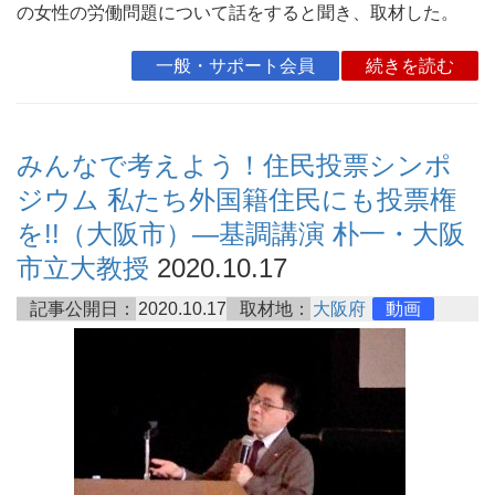
の女性の労働問題について話をすると聞き、取材した。
一般・サポート会員
続きを読む
みんなで考えよう！住民投票シンポ
ジウム 私たち外国籍住民にも投票権
を!!（大阪市）―基調講演 朴一・大阪
市立大教授
2020.10.17
記事公開日：
2020.10.17
取材地：
大阪府
動画