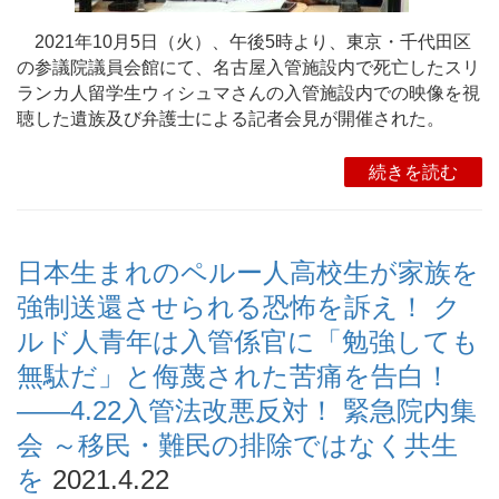
2021年10月5日（火）、午後5時より、東京・千代田区
の参議院議員会館にて、名古屋入管施設内で死亡したスリ
ランカ人留学生ウィシュマさんの入管施設内での映像を視
聴した遺族及び弁護士による記者会見が開催された。
続きを読む
日本生まれのペルー人高校生が家族を
強制送還させられる恐怖を訴え！ ク
ルド人青年は入管係官に「勉強しても
無駄だ」と侮蔑された苦痛を告白！
――4.22入管法改悪反対！ 緊急院内集
会 ～移民・難民の排除ではなく共生
を
2021.4.22