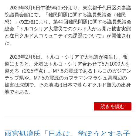
2023年3月6日午後5時15分より、東京都千代田区の参議
院議員会館にて、「難民問題に関する議員懇談会（難民
懇）」の主催により、第40回難民問題に関する議員懇談会
総会「トルコシリア大震災でのクルド人から見た被害実態
と在日クルド人コミュニティの課題について」が開催され
た。
2023年2月6日、トルコ・シリアで大地震が発生し、報
道によると、死者はトルコ・シリア合わせて5万1000人を
越える（2/25時点）。M7.8の震源であるトルコのガジアン
テップ県や、M7.5の震源のカフラマンマラシュ県周辺の
被害は深刻で、その地域は日本で暮らすクルド難民の出身
地でもある。
続きを読む
雨宮処凛氏「日本は、学ぼうとする子