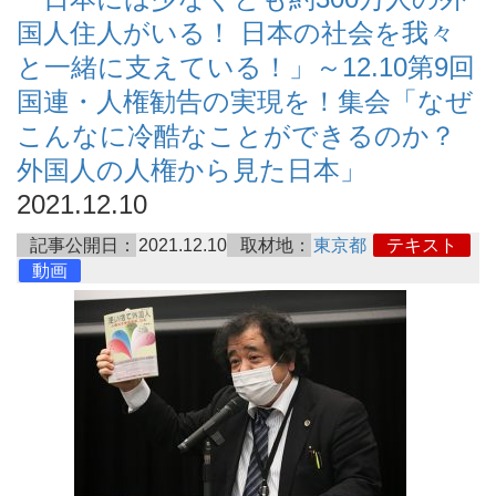
国人住人がいる！ 日本の社会を我々
と一緒に支えている！」～12.10第9回
国連・人権勧告の実現を！集会「なぜ
こんなに冷酷なことができるのか？
外国人の人権から見た日本」
2021.12.10
記事公開日：
2021.12.10
取材地：
東京都
テキスト
動画