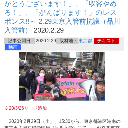
がとうございます！」、「収容やめ
ろ！」、「がんばります！」のレス
ポンス!!～ 2.29東京入管前抗議（品川
入管前）
2020.2.29
記事公開日：
2020.2.29
取材地：
東京都
テキスト
動画
※20/3/26リード追加
2020年2月29日（土）、15:30から、東京都港区港南の
東京出入国在留管理局（品川入管）にて、「＃0229東京