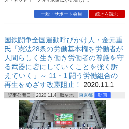
ス・ネットワーク佐々木優氏が登壇した。
一般・サポート会員
続きを読む
国鉄闘争全国運動呼びかけ人・金元重
氏「憲法28条の労働基本権を労働者が
人間らしく生き働き労働者の尊厳を守
る武器に砦にしていくことを強く訴
えていく」～ 11・1 闘う労働組合の
再生をめざす改憲阻止！
2020.11.1
記事公開日：
2020.11.4
取材地：
東京都
動画