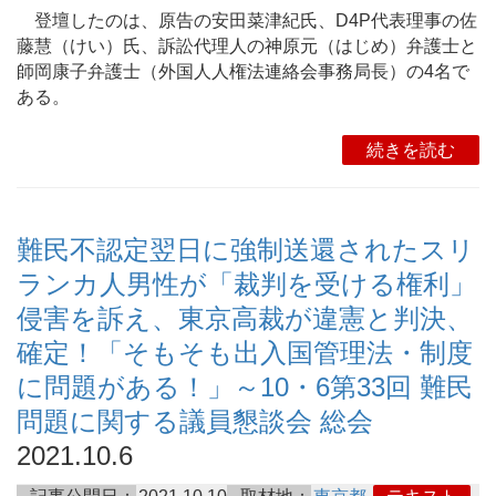
登壇したのは、原告の安田菜津紀氏、D4P代表理事の佐
藤慧（けい）氏、訴訟代理人の神原元（はじめ）弁護士と
師岡康子弁護士（外国人人権法連絡会事務局長）の4名で
ある。
続きを読む
難民不認定翌日に強制送還されたスリ
ランカ人男性が「裁判を受ける権利」
侵害を訴え、東京高裁が違憲と判決、
確定！「そもそも出入国管理法・制度
に問題がある！」～10・6第33回 難民
問題に関する議員懇談会 総会
2021.10.6