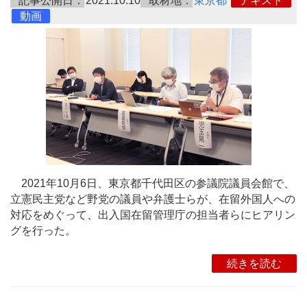
記事公開日：
2021.10.10
取材地：
東京都
テキスト
動画
2021年10月6日、東京都千代田区の参議院議員会館で、
立憲民主党など野党の議員や弁護士らが、在留外国人への
対応をめぐって、出入国在留管理庁の担当者らにヒアリン
グを行った。
続きを読む