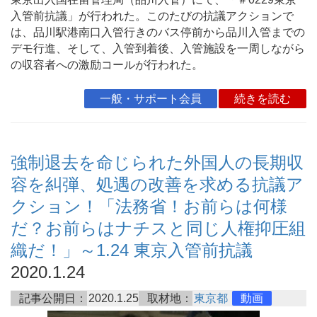
入管前抗議」が行われた。このたびの抗議アクションで
は、品川駅港南口入管行きのバス停前から品川入管までの
デモ行進、そして、入管到着後、入管施設を一周しながら
の収容者への激励コールが行われた。
一般・サポート会員
続きを読む
強制退去を命じられた外国人の長期収
容を糾弾、処遇の改善を求める抗議ア
クション！「法務省！お前らは何様
だ？お前らはナチスと同じ人権抑圧組
織だ！」～1.24 東京入管前抗議
2020.1.24
記事公開日：
2020.1.25
取材地：
東京都
動画