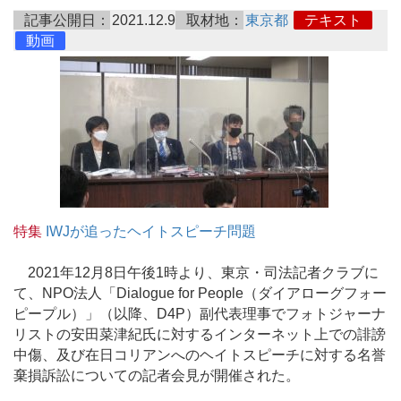
記事公開日：
2021.12.9
取材地：
東京都
テキスト
動画
特集
IWJが追ったヘイトスピーチ問題
2021年12月8日午後1時より、東京・司法記者クラブに
て、NPO法人「Dialogue for People（ダイアローグフォー
ピープル）」（以降、D4P）副代表理事でフォトジャーナ
リストの安田菜津紀氏に対するインターネット上での誹謗
中傷、及び在日コリアンへのヘイトスピーチに対する名誉
棄損訴訟についての記者会見が開催された。