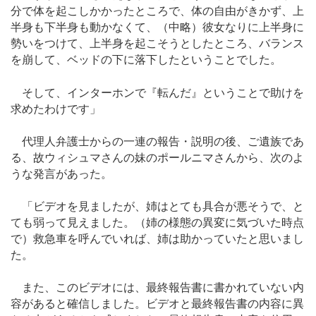
分で体を起こしかかったところで、体の自由がきかず、上
半身も下半身も動かなくて、（中略）彼女なりに上半身に
勢いをつけて、上半身を起こそうとしたところ、バランス
を崩して、ベッドの下に落下したということでした。
そして、インターホンで『転んだ』ということで助けを
求めたわけです」
代理人弁護士からの一連の報告・説明の後、ご遺族であ
る、故ウィシュマさんの妹のポールニマさんから、次のよ
うな発言があった。
「ビデオを見ましたが、姉はとても具合が悪そうで、と
ても弱って見えました。（姉の様態の異変に気づいた時点
で）救急車を呼んでいれば、姉は助かっていたと思いまし
た。
また、このビデオには、最終報告書に書かれていない内
容があると確信しました。ビデオと最終報告書の内容に異