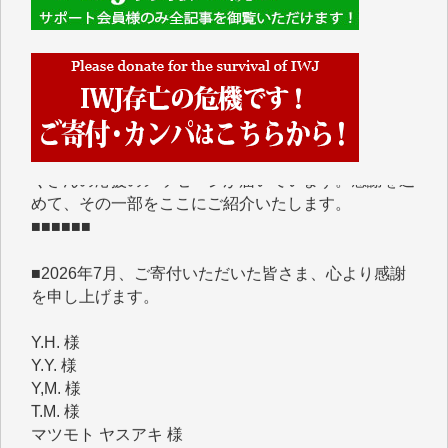
■■■■■■
IWJには、ご寄付・カンパをいただいた方々より、た
くさんの応援のメッセージが届いています。感謝を込
めて、その一部をここにご紹介いたします。
■■■■■■
■2026年7月、ご寄付いただいた皆さま、心より感謝
を申し上げます。
Y.H. 様
Y.Y. 様
Y,M. 様
T.M. 様
マツモト ヤスアキ 様
マシオン 恵美香 様
岩井 祐子 様