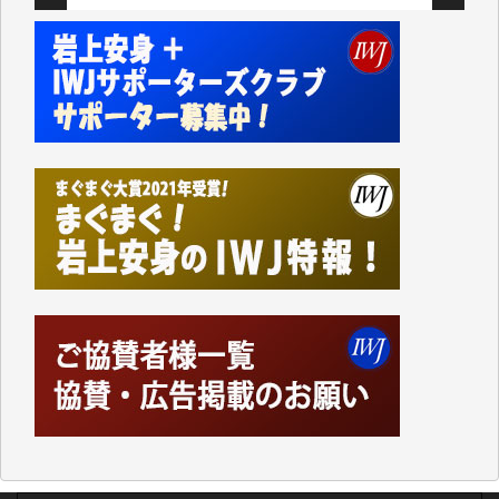
切るには到底及ばない額ですが病気の妻を抱えている
私にとっては精一杯のカンパです。
かねてよりIWJが発してきた膨大な取材記事や解説記
事、そして各界の方々とのインタビューは大袈裟では
なく、極めて重要な知的財産だと思っています。
Windows7の頃はIWJの動画もRealPlayerで録画でき
て、かなりの動画をDVDに焼きこんで保存していま
した。
しかし、それが出来なくなって以降はExcelなどを使
ってハイパーリンクを張り、重要と思われる記事にい
つでも簡単にアクセスできるようにして来ました。し
かし、それができるのもコンテンツがサーバーに保存
されているからこそのことであり、そのサーバーが使
えなくなってしまえば二度と視ることが出来なくなっ
てしまいます。
「何とかしなければ、何とかしてほしい。」と思いな
がらも前述した事情でどうにもならない自分の非力に
歯ぎしりするばかりです。（T.M.様）
いつもまともな報道、ありがとうございます。（新城