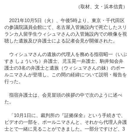
（取材、文・浜本信貴）
2021年10月5日（火）、午後5時より、東京・千代田区
の参議院議員会館にて、名古屋入管施設内で死亡したスリ
ランカ人留学生ウィシュマさんの入管施設内での映像を視
聴した遺族及び弁護士による記者会見が開催された。
ウィシュマさんの遺族の代理人を務める指宿昭一（いぶ
すき しょういち）弁護士、児玉晃一弁護士、駒井知会弁
護士の3名の弁護士と遺族（ウィシュマさんの妹）のポー
ルニマさんが登壇し、この間の経緯について説明・報告を
行った。
指宿弁護士は、会見冒頭の挨拶の中で次のように述べ
た。
「10月1日に、裁判所の『証拠保全』という手続きで、
ビデオの一部を、ポールニマさんと、それから代理人弁護
士とで一緒に見ることができました。一部分ですけど、3