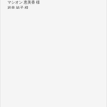
吉村 隆子 様
新城 靖 様
青木 要 様
T.Y. 様
K.O. 様
Y.S. 様
Y.N. 様
y.m. 様
R.N. 様
J.M. 様
T.N. 様
Y.T. 様
T.K. 様
ASAKO TAKAESU 様
マシオン恵美香 様
平野智生 様
山本賢二 様
吉住俊昭 様
徳山匡 様
金 盛起 様