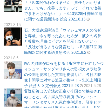
「『因果関係わかりません、責任もわかりま
せん。でも、改善します』って、それで改善
できるわけがない！」～8.13第28回 難民問題
に関する議員懇談会 総会 2021.8.13
2021.8.15
石川大我参議院議員「ウィシュマさんの名誉
と尊厳、命を奪ったあなた方が、彼女の名誉
と尊厳を理由にビデオを開示しないという」
「反吐が出るような発言だ!!」～8.2第27回 難
民問題に関する議員懇談会 2021.8.2
2021.8.6
IWJの質問が口火を切る！収容中に死亡したウ
ィシュマ・サンダマリさんの監視カメラ映像
の公開を要求した質問を皮切りに、各社の映
像非開示に対する追及が集中！～5.28上川陽
子 法務大臣 定例会見 2021.5.28
2021.5.28
質疑応答は入管法改正案が今国会で採決され
ぬことと、名古屋入管収容所でのウィシュ
マ・サンダマリさん死亡事件調査、証拠ビデ
オの開示をせぬ法務省への追及に集中～5.21