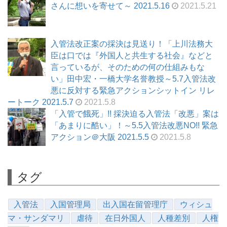
さんに想いを寄せて～ 2021.5.16
2021.5.21
入管法改正案の採決は見送り！「上川法務大
臣は口では『外国人と共生する社会』などと
言っているが、そのための何の仕組みもな
い」田中宏・一橋大学名誉教授～5.7入管法改
悪に反対する緊急アクションシットイン リレ
ートーク 2021.5.7
2021.5.8
「入管で餓死」!! 採決迫る入管法「改悪」案は
「あまりに酷い」！～5.5入管法改悪NO!! 緊急
アクション＠大阪 2021.5.5
2021.5.8
タグ
入管法
入国管理局
出入国在留管理庁
ウィシュ
マ・サンダマリ
虐待
在日外国人
人種差別
人権