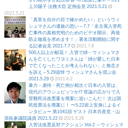
上川陽子 法務大臣 定例会見 2021.5.21
2021.5.21
「真実を自分の目で確かめたい」というウィ
シュマさんの遺族の思い～7.7「名古屋入管死
亡事件の真相究明のためのビデオ開示、再発
防止徹底を求めます！」署名活動開始に関す
る記者会見 2021.7.7
2021.7.8
500人以上が献花！ 入管で姉・ウィシュマさ
んを亡くしたワヨミさんは「姉が愛した日本
で亡くなったことが考えられない」と無念さ
を訴え～5.29追悼 ウィシュマさんを偲ぶ会
2021.5.29
2021.6.2
暴力・虐待・死亡例が相次ぐ日本の入管は、
現代のアウシュビッツか!? 世論の広がりで入
管難民法改悪案を廃案に追いこんだ！ 次は国
民投票法を廃案に！ 〜5.22岩上安身によるイ
ンタビュー 第1041回 ゲスト 日本共産党・山
添拓参議院議員 2021.5.22
2021.5.28
入管法改悪反対アクション Vol.2 ～ウィシュマ