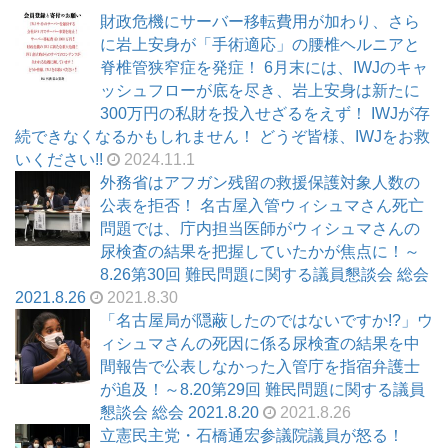
財政危機にサーバー移転費用が加わり、さら
に岩上安身が「手術適応」の腰椎ヘルニアと
脊椎管狭窄症を発症！ 6月末には、IWJのキャ
ッシュフローが底を尽き、岩上安身は新たに
300万円の私財を投入せざるをえず！ IWJが存
続できなくなるかもしれません！ どうぞ皆様、IWJをお救
いください!!
2024.11.1
外務省はアフガン残留の救援保護対象人数の
公表を拒否！ 名古屋入管ウィシュマさん死亡
問題では、庁内担当医師がウィシュマさんの
尿検査の結果を把握していたかが焦点に！～
8.26第30回 難民問題に関する議員懇談会 総会
2021.8.26
2021.8.30
「名古屋局が隠蔽したのではないですか!?」ウ
ィシュマさんの死因に係る尿検査の結果を中
間報告で公表しなかった入管庁を指宿弁護士
が追及！～8.20第29回 難民問題に関する議員
懇談会 総会 2021.8.20
2021.8.26
立憲民主党・石橋通宏参議院議員が怒る！