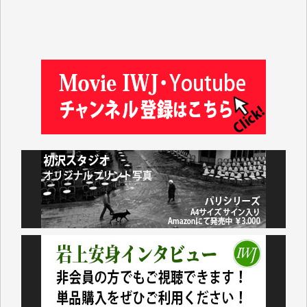
塩川 晃平 様
松本益美 様
井出 隆太 様
及川昭男 様
岩井祐子 様
藤田英之 様
藤岡比左志 様
井出 隆太 様
小池説夫 様
アオキカナメ 様
諸般の事情によりIWJ会費払えず今は非会員です。市
民側に立つ講演会にIWJのカメラマンをよく拝見して
おります。コンテンツが失われるのはあまりにもった
いない。少しでもお役立てください。（H.O.様）
今日、僅かですがカンパしました。（T.M.様）
今日、僅かですがカンパしました。IWJの危機を乗り