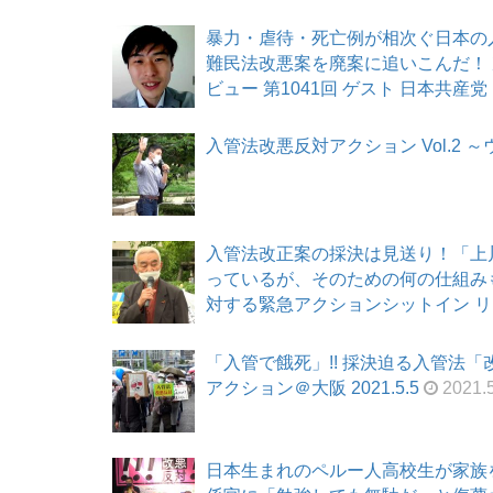
暴力・虐待・死亡例が相次ぐ日本の入
難民法改悪案を廃案に追いこんだ！ 
ビュー 第1041回 ゲスト 日本共産党・
入管法改悪反対アクション Vol.2 ～
入管法改正案の採決は見送り！「上
っているが、そのための何の仕組み
対する緊急アクションシットイン リレー
「入管で餓死」!! 採決迫る入管法「
アクション＠大阪 2021.5.5
2021.5
日本生まれのペルー人高校生が家族