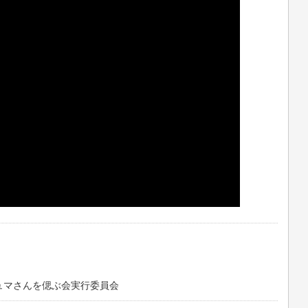
ウィシュマさんを偲ぶ会実⾏委員会