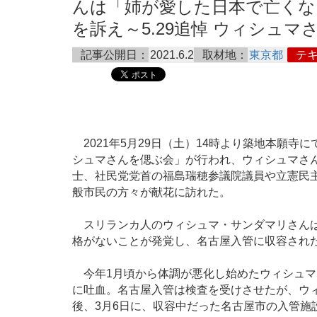
んは「姉が愛した日本で亡くな
を訴え～5.29追悼 ウィシュマさん
記事公開日：
2021.6.2
取材地：
東京都
テ
2021年5月29日（土）14時より築地本願寺
シュマさんを偲ぶ会」が行われ、ウィシュマさ
士、社民党党首の福島瑞穂参議院議員や立憲民主
般市民の方々が献花に訪れた。
スリランカ人のウィシュマ・サンダマリさんは
格がないことが発覚し、名古屋入管に収容され
今年1月頃から体調が悪化し始めたウィシュマ
に吐血。名古屋入管は検査を受けさせたが、ウ
後、3月6日に、収容中だった名古屋市の入管施