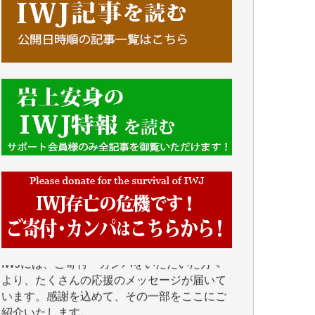
■■■■■■
IWJには、ご寄付・カンパをいただいた方々
より、たくさんの応援のメッセージが届いて
います。感謝を込めて、その一部をここにご
紹介いたします。
■■■■■■