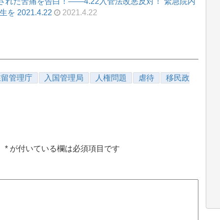
れた苦痛を告白！――4.22入管法改悪反対！ 緊急院内
2021.4.22
2021.4.22
在留管理庁
入国管理局
人権問題
虐待
移民政
。
*
が付いている欄は必須項目です