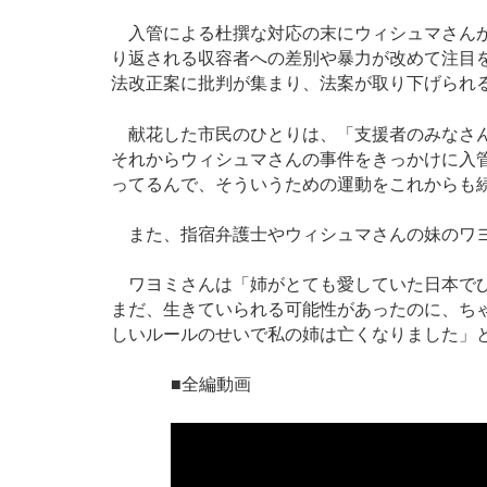
入管による杜撰な対応の末にウィシュマさんが
り返される収容者への差別や暴力が改めて注目
法改正案に批判が集まり、法案が取り下げられ
献花した市民のひとりは、「支援者のみなさん
それからウィシュマさんの事件をきっかけに入
ってるんで、そういうための運動をこれからも
また、指宿弁護士やウィシュマさんの妹のワヨ
ワヨミさんは「姉がとても愛していた日本でひ
まだ、生きていられる可能性があったのに、ち
しいルールのせいで私の姉は亡くなりました」
■全編動画