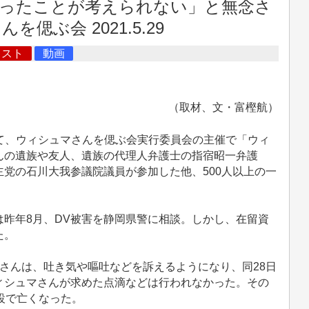
ったことが考えられない」と無念さ
を偲ぶ会 2021.5.29
キスト
動画
（取材、文・富樫航）
にて、ウィシュマさんを偲ぶ会実行委員会の主催で「ウィ
んの遺族や友人、遺族の代理人弁護士の指宿昭一弁護
党の石川大我参議院議員が参加した他、500人以上の一
昨年8月、DV被害を静岡県警に相談。しかし、在留資
た。
さんは、吐き気や嘔吐などを訴えるようになり、同28日
ィシュマさんが求めた点滴などは行われなかった。その
設で亡くなった。