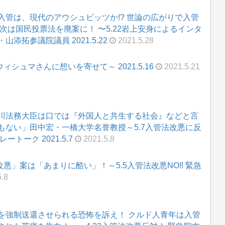
管は、現代のアウシュビッツか!? 世論の広がりで入管
次は国民投票法を廃案に！ 〜5.22岩上安身によるインタ
山添拓参議院議員 2021.5.22
2021.5.28
ウィシュマさんに想いを寄せて～ 2021.5.16
2021.5.21
川法務大臣は口では『外国人と共生する社会』などと言
もない」田中宏・一橋大学名誉教授～5.7入管法改悪に反
トーク 2021.5.7
2021.5.8
改悪」案は「あまりに酷い」！～5.5入管法改悪NO!! 緊急
.8
を強制送還させられる恐怖を訴え！ クルド人青年は入管