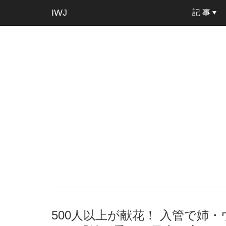
IWJ
記 事
500人以上が献花！ 入管で姉