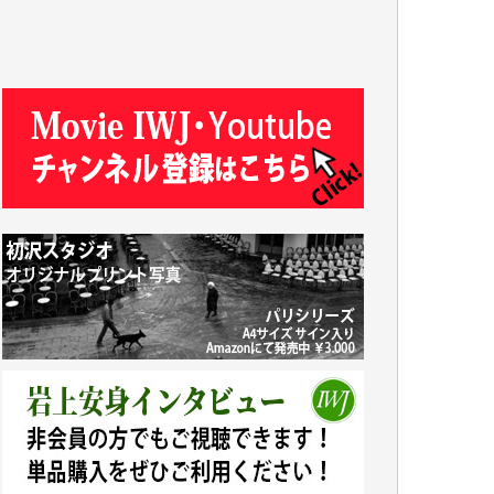
J.M. 様
T.N. 様
Y.T. 様
T.K. 様
ASAKO TAKAESU 様
マシオン恵美香 様
平野智生 様
山本賢二 様
吉住俊昭 様
徳山匡 様
金 盛起 様
塩川 晃平 様
松本益美 様
井出 隆太 様
及川昭男 様
岩井祐子 様
藤田英之 様
藤岡比左志 様
井出 隆太 様
小池説夫 様