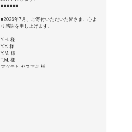
■2026年7月、ご寄付いただいた皆さま、心よ
り感謝を申し上げます。
Y.H. 様
Y.Y. 様
Y,M. 様
T.M. 様
マツモト ヤスアキ 様
マシオン 恵美香 様
岩井 祐子 様
吉村 隆子 様
新城 靖 様
青木 要 様
T.Y. 様
K.O. 様
Y.S. 様
Y.N. 様
y.m. 様
R.N. 様