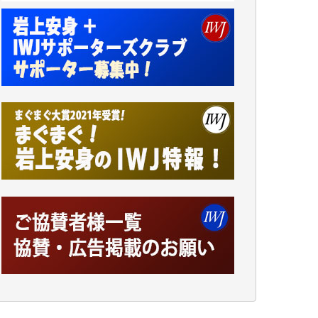
アオキカナメ 様
諸般の事情によりIWJ会費払えず今は非会員
です。市民側に立つ講演会にIWJのカメラマ
ンをよく拝見しております。コンテンツが失
われるのはあまりにもったいない。少しでも
お役立てください。（H.O.様）
今日、僅かですがカンパしました。（T.M.
様）
今日、僅かですがカンパしました。IWJの危
機を乗り切るには到底及ばない額ですが病気
の妻を抱えている私にとっては精一杯のカン
パです。
かねてよりIWJが発してきた膨大な取材記事
や解説記事、そして各界の方々とのインタビ
ューは大袈裟ではなく、極めて重要な知的財
産だと思っています。