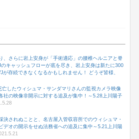
り、さらに岩上安身が「手術適応」の腰椎ヘルニアと脊
WJのキャッシュフローが底を尽き、岩上安身は新たに300
WJが存続できなくなるかもしれません！ どうぞ皆様、
に死亡したウィシュマ・サンダマリさんの監視カメラ映像
社の映像非開示に対する追及が集中！～5.28上川陽子
.5.28
採決されぬことと、名古屋入管収容所でのウィシュマ・
デオの開示をせぬ法務省への追及に集中～5.21上川陽
21.5.21