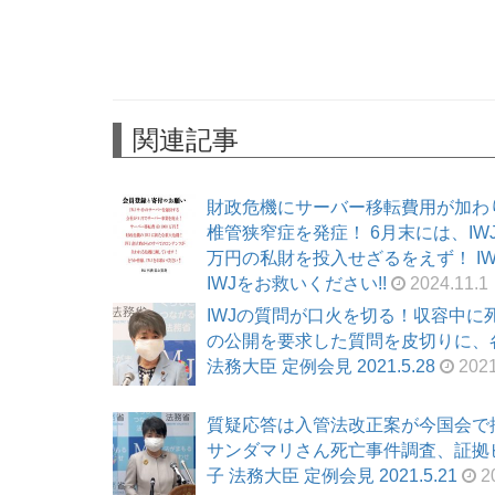
関連記事
財政危機にサーバー移転費用が加わ
椎管狭窄症を発症！ 6月末には、I
万円の私財を投入せざるをえず！ I
IWJをお救いください!!
2024.11.1
IWJの質問が口火を切る！収容中
の公開を要求した質問を皮切りに、各
法務大臣 定例会見 2021.5.28
2021
質疑応答は入管法改正案が今国会で
サンダマリさん死亡事件調査、証拠ビ
子 法務大臣 定例会見 2021.5.21
20