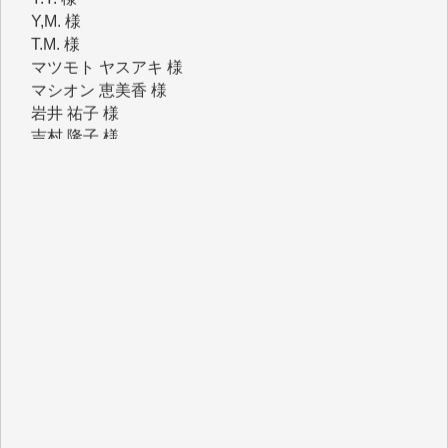
T.M. 様
マツモト ヤスアキ 様
マシオン 恵美香 様
岩井 祐子 様
吉村 隆子 様
新城 靖 様
青木 要 様
T.Y. 様
K.O. 様
Y.S. 様
Y.N. 様
y.m. 様
R.N. 様
J.M. 様
T.N. 様
Y.T. 様
T.K. 様
ASAKO TAKAESU 様
マシオン恵美香 様
平野智生 様