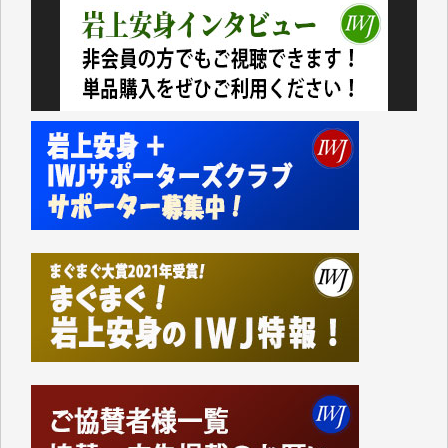
今日、僅かですがカンパしました。（T.M.様）
今日、僅かですがカンパしました。IWJの危機を乗り
切るには到底及ばない額ですが病気の妻を抱えている
私にとっては精一杯のカンパです。
かねてよりIWJが発してきた膨大な取材記事や解説記
事、そして各界の方々とのインタビューは大袈裟では
なく、極めて重要な知的財産だと思っています。
Windows7の頃はIWJの動画もRealPlayerで録画でき
て、かなりの動画をDVDに焼きこんで保存していま
した。
しかし、それが出来なくなって以降はExcelなどを使
ってハイパーリンクを張り、重要と思われる記事にい
つでも簡単にアクセスできるようにして来ました。し
かし、それができるのもコンテンツがサーバーに保存
されているからこそのことであり、そのサーバーが使
えなくなってしまえば二度と視ることが出来なくなっ
てしまいます。
「何とかしなければ、何とかしてほしい。」と思いな