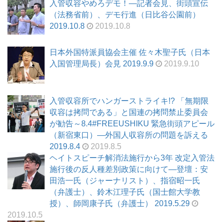
入管収容やめろデモ！―記者会見、街頭宣伝
（法務省前）、デモ行進（日比谷公園前）
2019.10.8
2019.10.8
日本外国特派員協会主催 佐々木聖子氏（日本
入国管理局長）会見 2019.9.9
2019.9.10
入管収容所でハンガーストライキ!? 「無期限
収容は拷問である」と国連の拷問禁止委員会
が勧告～8.4#FREEUSHIKU 緊急街頭アピール
（新宿東口）―外国人収容所の問題を訴える
2019.8.4
2019.8.5
ヘイトスピーチ解消法施行から3年 改定入管法
施行後の反人種差別政策に向けて―登壇：安
田浩一氏（ジャーナリスト）、指宿昭一氏
（弁護士）、鈴木江理子氏（国士館大学教
授）、師岡康子氏（弁護士） 2019.5.29
2019.10.5