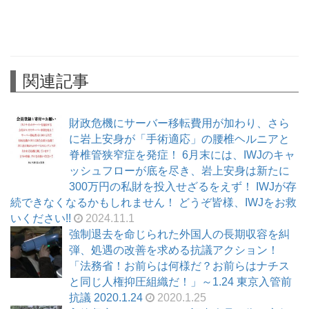
関連記事
財政危機にサーバー移転費用が加わり、さら
に岩上安身が「手術適応」の腰椎ヘルニアと
脊椎管狭窄症を発症！ 6月末には、IWJのキャ
ッシュフローが底を尽き、岩上安身は新たに
300万円の私財を投入せざるをえず！ IWJが存
続できなくなるかもしれません！ どうぞ皆様、IWJをお救
いください!!
2024.11.1
強制退去を命じられた外国人の長期収容を糾
弾、処遇の改善を求める抗議アクション！
「法務省！お前らは何様だ？お前らはナチス
と同じ人権抑圧組織だ！」～1.24 東京入管前
抗議 2020.1.24
2020.1.25