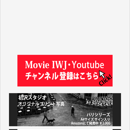
山本賢二 様
吉住俊昭 様
徳山匡 様
金 盛起 様
塩川 晃平 様
松本益美 様
井出 隆太 様
及川昭男 様
岩井祐子 様
藤田英之 様
藤岡比左志 様
井出 隆太 様
小池説夫 様
アオキカナメ 様
諸般の事情によりIWJ会費払えず今は非会員です。市
民側に立つ講演会にIWJのカメラマンをよく拝見して
おります。コンテンツが失われるのはあまりにもった
いない。少しでもお役立てください。（H.O.様）