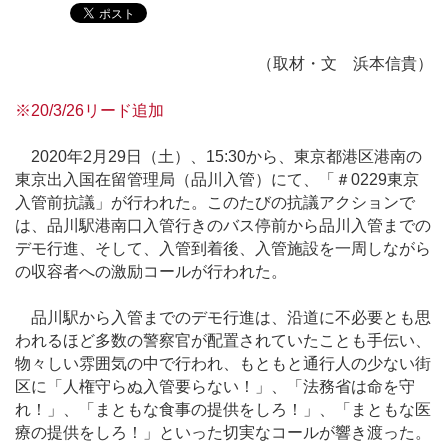
（取材・文 浜本信貴）
※20/3/26リード追加
2020年2月29日（土）、15:30から、東京都港区港南の
東京出入国在留管理局（品川入管）にて、「＃0229東京
入管前抗議」が行われた。このたびの抗議アクションで
は、品川駅港南口入管行きのバス停前から品川入管までの
デモ行進、そして、入管到着後、入管施設を一周しながら
の収容者への激励コールが行われた。
品川駅から入管までのデモ行進は、沿道に不必要とも思
われるほど多数の警察官が配置されていたことも手伝い、
物々しい雰囲気の中で行われ、もともと通行人の少ない街
区に「人権守らぬ入管要らない！」、「法務省は命を守
れ！」、「まともな食事の提供をしろ！」、「まともな医
療の提供をしろ！」といった切実なコールが響き渡った。