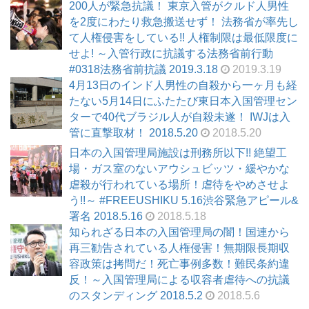
200人が緊急抗議！ 東京入管がクルド人男性
を2度にわたり救急搬送せず！ 法務省が率先し
て人権侵害をしている!! 人権制限は最低限度に
せよ! ～入管行政に抗議する法務省前行動
#0318法務省前抗議 2019.3.18
2019.3.19
4月13日のインド人男性の自殺から一ヶ月も経
たない5月14日にふたたび東日本入国管理セン
ターで40代ブラジル人が自殺未遂！ IWJは入
管に直撃取材！ 2018.5.20
2018.5.20
日本の入国管理局施設は刑務所以下!! 絶望工
場・ガス室のないアウシュビッツ・緩やかな
虐殺が行われている場所！虐待をやめさせよ
う!!～ #FREEUSHIKU 5.16渋谷緊急アピール&
署名 2018.5.16
2018.5.18
知られざる日本の入国管理局の闇！国連から
再三勧告されている人権侵害！無期限長期収
容政策は拷問だ！死亡事例多数！難民条約違
反！～入国管理局による収容者虐待への抗議
のスタンディング 2018.5.2
2018.5.6