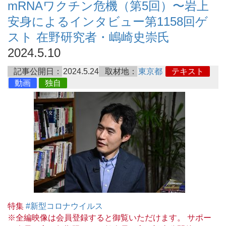
mRNAワクチン危機（第5回）〜岩上
安身によるインタビュー第1158回ゲ
スト 在野研究者・嶋崎史崇氏
2024.5.10
記事公開日：
2024.5.24
取材地：
東京都
テキスト
動画
独自
特集
#新型コロナウイルス
※全編映像は会員登録すると御覧いただけます。 サポー