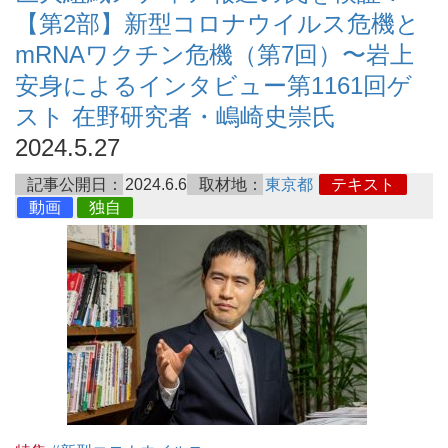
【第2部】新型コロナウイルス危機と
mRNAワクチン危機（第7回）〜岩上
安身によるインタビュー第1161回ゲ
スト 在野研究者・嶋崎史崇氏
2024.5.27
記事公開日：
2024.6.6
取材地：
東京都
テキスト
動画
独自