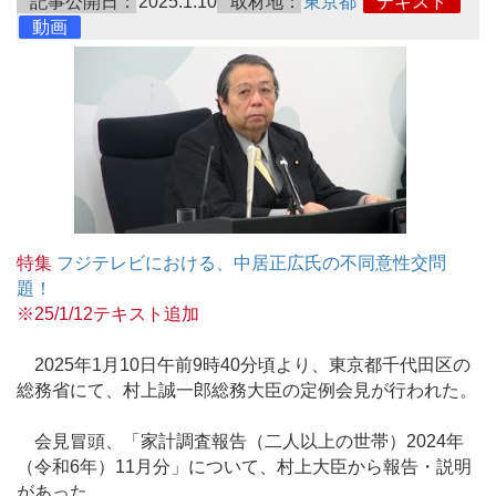
記事公開日：
2025.1.10
取材地：
東京都
テキスト
動画
特集
フジテレビにおける、中居正広氏の不同意性交問
題！
※25/1/12テキスト追加
2025年1月10日午前9時40分頃より、東京都千代田区の
総務省にて、村上誠一郎総務大臣の定例会見が行われた。
会見冒頭、「家計調査報告（二人以上の世帯）2024年
（令和6年）11月分」について、村上大臣から報告・説明
があった。