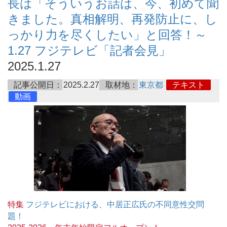
長は「そういうお話は、今、初めて聞
きました。真相解明、再発防止に、し
っかり力を尽くしたい」と回答！～
1.27 フジテレビ「記者会見」
2025.1.27
記事公開日：
2025.2.27
取材地：
東京都
テキスト
動画
特集
フジテレビにおける、中居正広氏の不同意性交問
題！