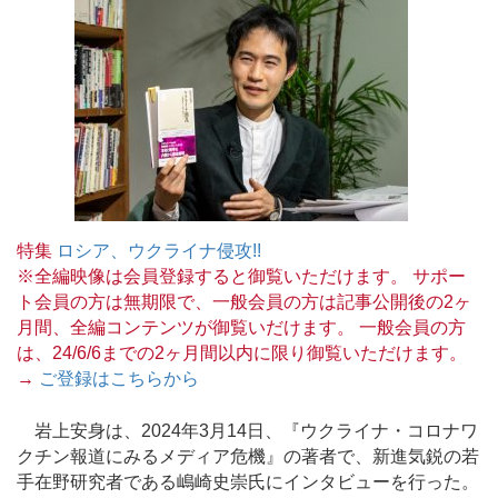
特集
ロシア、ウクライナ侵攻!!
※全編映像は会員登録すると御覧いただけます。 サポー
ト会員の方は無期限で、一般会員の方は記事公開後の2ヶ
月間、全編コンテンツが御覧いだけます。 一般会員の方
は、24/6/6までの2ヶ月間以内に限り御覧いただけます。
→
ご登録はこちらから
岩上安身は、2024年3月14日、『ウクライナ・コロナワ
クチン報道にみるメディア危機』の著者で、新進気鋭の若
手在野研究者である嶋崎史崇氏にインタビューを行った。