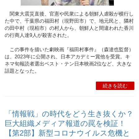
関東大震災直後、官憲や民衆による朝鮮人虐殺が横行し
た中で、千葉県の福田村（現野田市）で、地元民と、隣村
の田中村（現柏市）の村人から、朝鮮人と間違われた香川
の行商人達9人が殺害された。
この事件を描いた劇映画『福田村事件』（森達也監督）
は、2023年に公開され、日本アカデミー賞他を受賞。キ
ネマ旬報読者選出ベスト・テン日本映画2位など、大きな
話題となった。
続きを読む
「情報戦」の時代をどう生き抜くか？
巨大組織メディア報道の罠を検証！
【第2部】新型コロナウイルス危機と