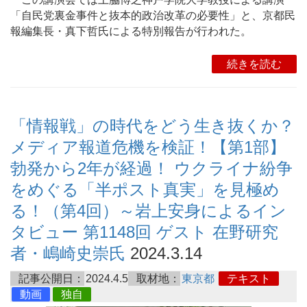
「自民党裏金事件と抜本的政治改革の必要性」と、京都民
報編集長・真下哲氏による特別報告が行われた。
続きを読む
「情報戦」の時代をどう生き抜くか？
メディア報道危機を検証！【第1部】
勃発から2年が経過！ ウクライナ紛争
をめぐる「半ポスト真実」を見極め
る！（第4回）～岩上安身によるイン
タビュー 第1148回 ゲスト 在野研究
者・嶋崎史崇氏
2024.3.14
記事公開日：
2024.4.5
取材地：
東京都
テキスト
動画
独自