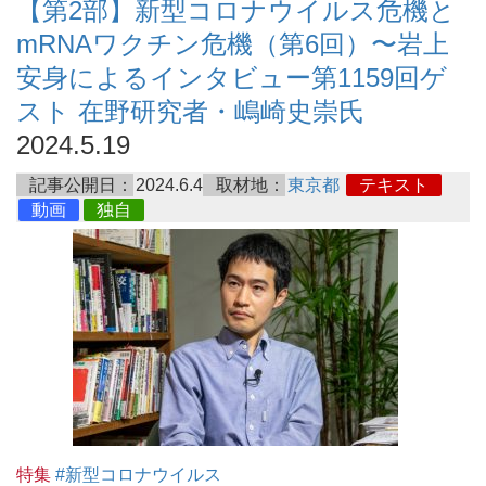
【第2部】新型コロナウイルス危機と
mRNAワクチン危機（第6回）〜岩上
安身によるインタビュー第1159回ゲ
スト 在野研究者・嶋崎史崇氏
2024.5.19
記事公開日：
2024.6.4
取材地：
東京都
テキスト
動画
独自
特集
#新型コロナウイルス