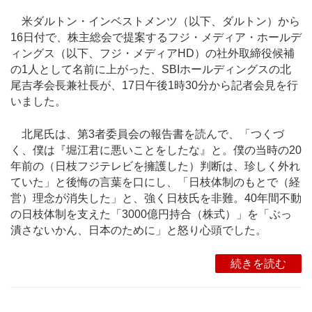
米ダルトン・インベストメンツ（以下、ダルトン）から
16日付で、株主総会で提案するフジ・メディア・ホールデ
ィングス（以下、フジ・メディアHD）の社外取締役候補
の1人として名前に上がった、SBIホールディングスの北
尾吉孝会長兼社長が、17日午後1時30分から記者会見を行
いました。
北尾氏は、第3者委員会の報告書を読んで、「つくづ
く、僕は『堀江君に悪いことをしたな』と。僕の当時の20
年前の（日枝フジテレビを擁護した）判断は、珍しく外れ
ていた」と後悔の言葉を口にし、「日枝体制のもとで（経
営）理念が消失した」と、強く日枝氏を非難。40年間不動
の日枝体制を支えた「3000億円持合（株式）」を「ぶっ
潰さないかん、日本のために」と怒り心頭でした。
続きを読む