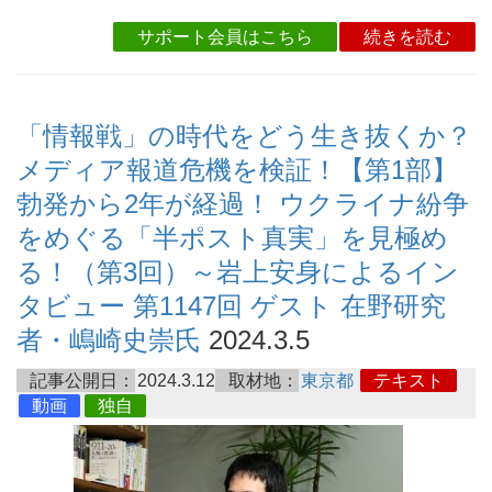
サポート会員はこちら
続きを読む
「情報戦」の時代をどう生き抜くか？
メディア報道危機を検証！【第1部】
勃発から2年が経過！ ウクライナ紛争
をめぐる「半ポスト真実」を見極め
る！（第3回）～岩上安身によるイン
タビュー 第1147回 ゲスト 在野研究
者・嶋崎史崇氏
2024.3.5
記事公開日：
2024.3.12
取材地：
東京都
テキスト
動画
独自