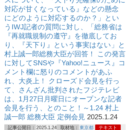
対応が甘くなっている』などの懸念
にどのように対応するのか？」とい
うIWJ記者の質問に対し、「総務省は
『再就職規制の遵守』を徹底してお
り、『天下り』という事実はない」と
村上誠一郎総務大臣が回答！ この発言
に対してSNSや『Yahoo!ニュース』コ
メント欄に怒りのコメントがあふ
れ、大炎上！ クローズド会見を行っ
て、さんざん批判されたフジテレビ
は、1月27日月曜日にオープンな記者
会見を行う、とのこと！～1.24 村上
誠一郎 総務大臣 定例会見
2025.1.24
記事公開日：
2025.1.24
取材地：
東京都
テキスト