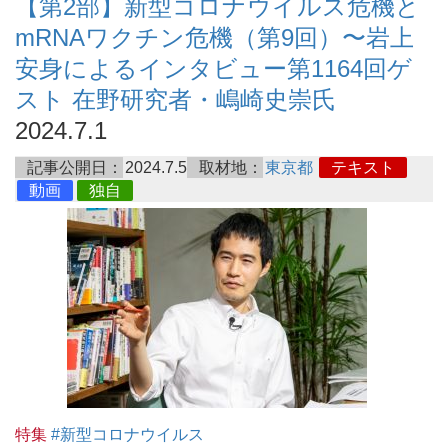
【第2部】新型コロナウイルス危機と
mRNAワクチン危機（第9回）〜岩上
安身によるインタビュー第1164回ゲ
スト 在野研究者・嶋崎史崇氏
2024.7.1
記事公開日：
2024.7.5
取材地：
東京都
テキスト
動画
独自
特集
#新型コロナウイルス