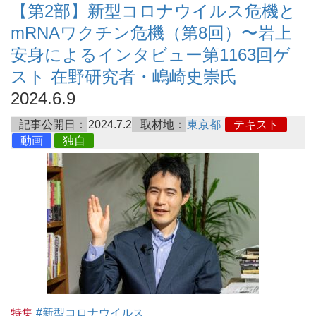
【第2部】新型コロナウイルス危機と
mRNAワクチン危機（第8回）〜岩上
安身によるインタビュー第1163回ゲ
スト 在野研究者・嶋崎史崇氏
2024.6.9
記事公開日：
2024.7.2
取材地：
東京都
テキスト
動画
独自
特集
#新型コロナウイルス