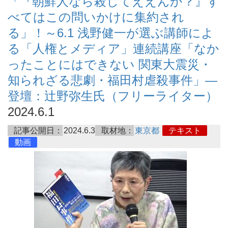
「『朝鮮人なら殺してええんか？』す
べてはこの問いかけに集約され
る」！～6.1 浅野健一が選ぶ講師によ
る「人権とメディア」連続講座「なか
ったことにはできない 関東大震災・
知られざる悲劇・福田村虐殺事件」―
登壇：辻野弥生氏（フリーライター）
2024.6.1
記事公開日：
2024.6.3
取材地：
東京都
テキスト
動画