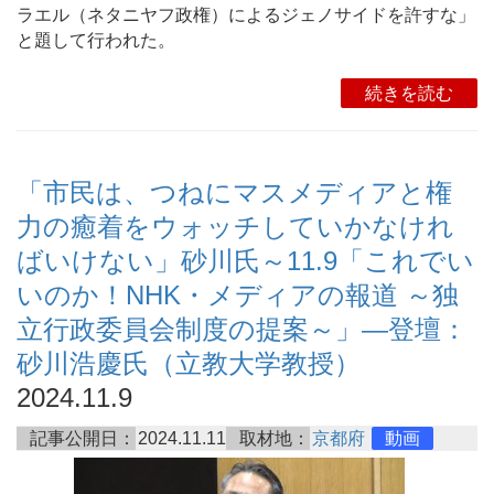
ラエル（ネタニヤフ政権）によるジェノサイドを許すな」
と題して行われた。
続きを読む
「市民は、つねにマスメディアと権
力の癒着をウォッチしていかなけれ
ばいけない」砂川氏～11.9「これでい
いのか！NHK・メディアの報道 ～独
立行政委員会制度の提案～」―登壇：
砂川浩慶氏（立教大学教授）
2024.11.9
記事公開日：
2024.11.11
取材地：
京都府
動画