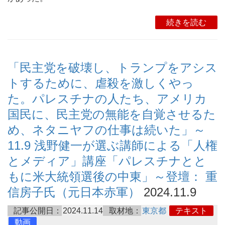
続きを読む
「民主党を破壊し、トランプをアシス
トするために、虐殺を激しくやっ
た。パレスチナの人たち、アメリカ
国民に、民主党の無能を自覚させるた
め、ネタニヤフの仕事は続いた」～
11.9 浅野健一が選ぶ講師による「人権
とメディア」講座「パレスチナとと
もに米大統領選後の中東」～登壇： 重
信房子氏（元日本赤軍）
2024.11.9
記事公開日：
2024.11.14
取材地：
東京都
テキスト
動画