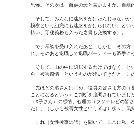
恐怖。その次は、自虐の念と言いますか、自罰
そして、みんなに迷惑をかけたんじゃないか、
検察という組織にも迷惑をかけられない、とい
払い、守秘義務も入った念書も交換する）。
で、示談を受け入れたあと、しかし、その方（
れ、そのあと退職して退職パーティーも派手に
そして、山の中に隠居するわけではなく、とい
ら「被害感情」というものが湧いてきたと。こ
先ほどの港さんはじめ、役員の皆さま方の（番
ことになるという）ご判断を強調されていまし
（X子さん）の感情、心理の（フジテレビの皆
た）、（しかも被害女性という者は）後々、気
これ（女性検事の話）を聞いて、非常に私、得