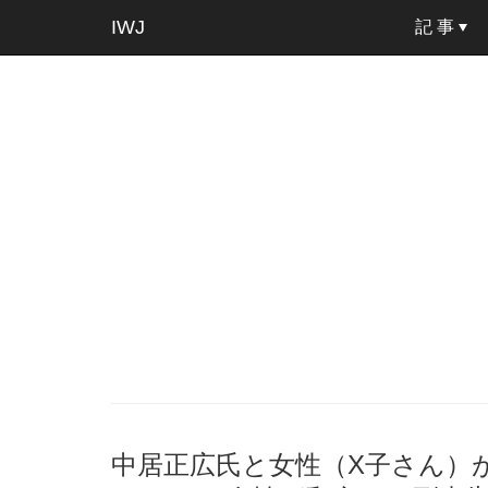
IWJ
記 事
中居正広氏と女性（X子さん）