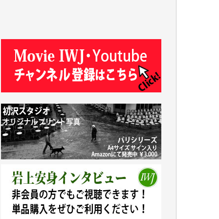
J.M. 様
T.N. 様
Y.T. 様
T.K. 様
ASAKO TAKAESU 様
マシオン恵美香 様
平野智生 様
山本賢二 様
吉住俊昭 様
徳山匡 様
金 盛起 様
塩川 晃平 様
松本益美 様
井出 隆太 様
及川昭男 様
岩井祐子 様
藤田英之 様
藤岡比左志 様
井出 隆太 様