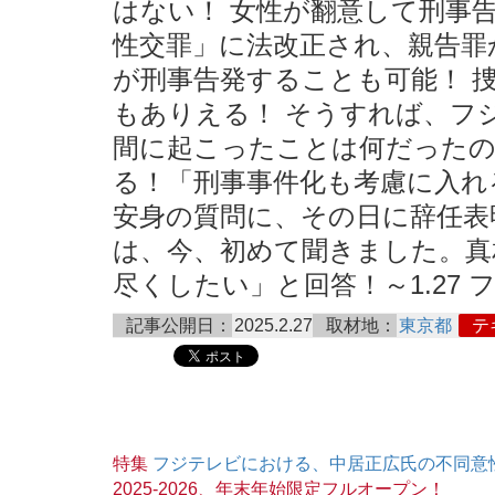
はない！ 女性が翻意して刑事
性交罪」に法改正され、親告罪
が刑事告発することも可能！ 
もありえる！ そうすれば、フ
間に起こったことは何だった
る！「刑事事件化も考慮に入れ
安身の質問に、その日に辞任表
は、今、初めて聞きました。真
尽くしたい」と回答！～1.27 フジ
記事公開日：
2025.2.27
取材地：
東京都
テ
特集
フジテレビにおける、中居正広氏の不同意
2025-2026、年末年始限定フルオープン！