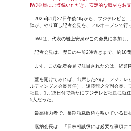
IWJ会員にご登録いただき、安定的な取材をお
2025年1月27日午後4時から、フジテレビ
陣が、やり直し記者会見を、フルオープンで行
IWJは、代表の岩上安身がこの会見に参加し、
記者会見は、翌日の午前2時過ぎまで、約10
まず、この記者会見で注目されたのは、経営陣
蓋を開けてみれば、出席したのは、フジテレビ
ルディングス会長兼任）、遠藤龍之介副会長、
社長、1月28日付で新たにフジテレビ社長に就
5人だった。
最高権力者で、長期独裁政権を敷いている日枝
嘉納会長は、「日枝相談役には必要な事項につ