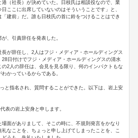
と港（社長）が決めていた。日枝氏は相談役なので、業
今日ここに出席していないのはそういうことです」と、
は「建前」だ。誰も日枝氏の首に鈴をつけることはでき
部が、引責辞任を発表した。
長が辞任し、2人はフジ・メディア・ホールディングス
28日付けでフジ・メディア・ホールディングスの清水
この2人の辞任は、会見を見る限り、何のインパクトもな
がわかっているからである。
っと指名され、質問することができた。以下は、岩上安
の代表の岩上安身と申します。
場面がありまして、そこの時に、不規則発言をかなり
無礼なことを、ちょっと申し上げてしまったことを、こ
。どうも、失礼いたしました。