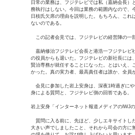
日常の業務は、フジテレビでは私（嘉納会長）
務執行はしない。今回は業務の範囲内なので、
日枝氏欠席の理由を説明した。もちろん、これ
ないのである。
この記者会見では、フジテレビの経営陣の一
嘉納修治フジテレビ会長と港浩一フジテレビ社
の役員からも退いた。フジテレビの新社長には、
賢治専務が就任することになった。とはいえ、
かった。真の実力者、最高責任者は誰か、全員
会見に参加した岩上安身は、深夜1時過ぎにや
身による質問と、フジテレビ側の回答である。
岩上安身「インターネット報道メディアのIWJ
質問に入る前に、先ほど、少しエキサイトした
大きい声でしましたこと、それから司会の方に
の場を借りて、お詫び申し上げたいと思います