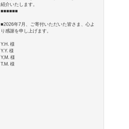
■2026年7月、ご寄付いただいた皆さま、心よ
り感謝を申し上げます。
Y.H. 様
Y.Y. 様
Y,M. 様
T.M. 様
マツモト ヤスアキ 様
マシオン 恵美香 様
岩井 祐子 様
吉村 隆子 様
新城 靖 様
青木 要 様
T.Y. 様
K.O. 様
Y.S. 様
Y.N. 様
y.m. 様
R.N. 様