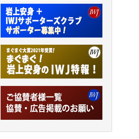
小池説夫 様
アオキカナメ 様
諸般の事情によりIWJ会費払えず今は非会員
です。市民側に立つ講演会にIWJのカメラマ
ンをよく拝見しております。コンテンツが失
われるのはあまりにもったいない。少しでも
お役立てください。（H.O.様）
今日、僅かですがカンパしました。（T.M.
様）
今日、僅かですがカンパしました。IWJの危
機を乗り切るには到底及ばない額ですが病気
の妻を抱えている私にとっては精一杯のカン
パです。
かねてよりIWJが発してきた膨大な取材記事
や解説記事、そして各界の方々とのインタビ
ューは大袈裟ではなく、極めて重要な知的財
産だと思っています。