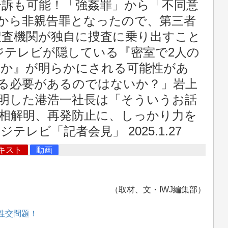
告訴も可能！「強姦罪」から「不同意
から非親告罪となったので、第三者
捜査機関が独自に捜査に乗り出すこと
ジテレビが隠している『密室で2人の
のか』が明らかにされる可能性があ
る必要があるのではないか？」岩上
明した港浩一社長は「そういうお話
相解明、再発防止に、しっかり力を
テレビ「記者会見」 2025.1.27
キスト
動画
（取材、文・IWJ編集部）
性交問題！