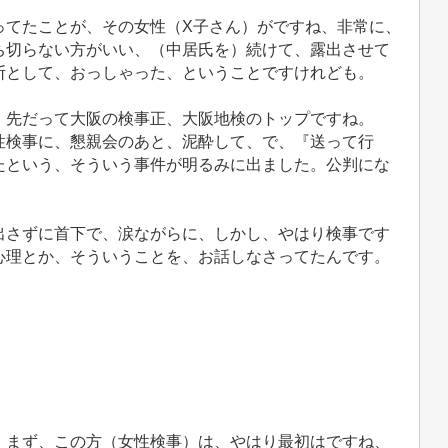
ってたことが、その女性（X子さん）がですね、非常に、
ち切らない方がいい、（中居氏を）続けて、露出させて
断として、おっしゃった、ということですけれども。
先だって大阪の検事正、大阪地検のトップですね。
性検事に、懇親会のあと、泥酔して、で、『送って行
たという、そういう事件が明るみに出ました。公判にな
さずに首下で、涙ながらに、しかし、やはり検事です
心理とか、そういうことを、お話しなさってたんです。
まず、この方（女性検事）は、やはり最初はですね、