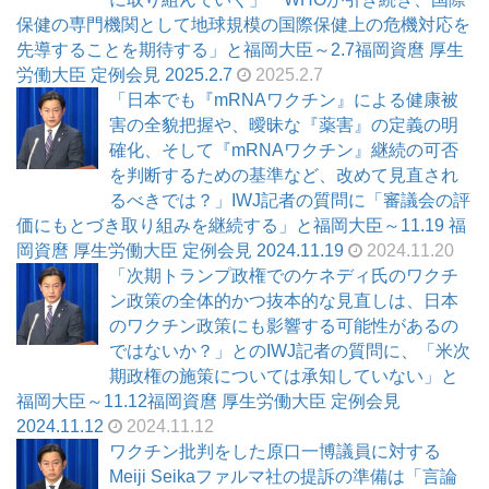
保健の専門機関として地球規模の国際保健上の危機対応を
先導することを期待する」と福岡大臣～2.7福岡資麿 厚生
労働大臣 定例会見 2025.2.7
2025.2.7
「日本でも『mRNAワクチン』による健康被
害の全貌把握や、曖昧な『薬害』の定義の明
確化、そして『mRNAワクチン』継続の可否
を判断するための基準など、改めて見直され
るべきでは？」IWJ記者の質問に「審議会の評
価にもとづき取り組みを継続する」と福岡大臣～11.19 福
岡資麿 厚生労働大臣 定例会見 2024.11.19
2024.11.20
「次期トランプ政権でのケネディ氏のワクチ
ン政策の全体的かつ抜本的な見直しは、日本
のワクチン政策にも影響する可能性があるの
ではないか？」とのIWJ記者の質問に、「米次
期政権の施策については承知していない」と
福岡大臣～11.12福岡資麿 厚生労働大臣 定例会見
2024.11.12
2024.11.12
ワクチン批判をした原口一博議員に対する
Meiji Seikaファルマ社の提訴の準備は「言論