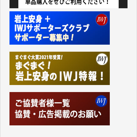
事、そして各界の方々とのインタビューは大袈裟では
なく、極めて重要な知的財産だと思っています。
Windows7の頃はIWJの動画もRealPlayerで録画でき
て、かなりの動画をDVDに焼きこんで保存していま
した。
しかし、それが出来なくなって以降はExcelなどを使
ってハイパーリンクを張り、重要と思われる記事にい
つでも簡単にアクセスできるようにして来ました。し
かし、それができるのもコンテンツがサーバーに保存
されているからこそのことであり、そのサーバーが使
えなくなってしまえば二度と視ることが出来なくなっ
てしまいます。
「何とかしなければ、何とかしてほしい。」と思いな
がらも前述した事情でどうにもならない自分の非力に
歯ぎしりするばかりです。（T.M.様）
いつもまともな報道、ありがとうございます。（新城
靖 様）