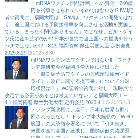
「mRNAワクチン開発計画」への資金・740億
円を補填させられているのではないか!? IWJ記
者の質問に、福岡大臣は「Gaviは、ワクチンの開発ではな
く、途上国における予防接種率を向上させる活動を実施し
ている。まったく関係ありません」ではなぜ、ビル・ゲイ
ツ氏に金を渡すのか!? 日本が自力で途上国への援助を行う
べきではないか!?～8.29 福岡資麿 厚生労働大臣 定例会見
2025.8.29
2025.8.30
mRNAワクチンはワクチンではない!!「ワクチ
ン問題研究会が福岡厚労大臣に提出した
『「感染症予防ワクチンの非臨床試験ガイド
ライン」改正に関する提言書』についての対
応状況は？」IWJ記者の質問に対し「現時点で
改定する必要があるとは考えていない」と福岡大臣！～
4.1 福岡資麿 厚生労働大臣 定例会見 2025.4.1
2025.4.3
トランプ新政権に、連日、日本も世界も振り
回されっぱなし！ トランプ米大統領の「WHO
脱退」の大統領令署名について「引き続き、
米国を含む各国と連携し、国際保健の諸課題
に取り組んでいく」「WHOが引き続き、国際