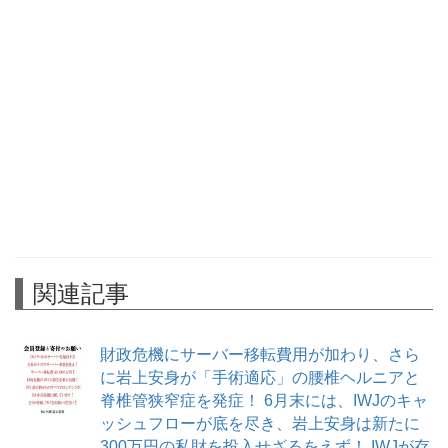
関連記事
財政危機にサーバー移転費用が加わり、さら
に岩上安身が「手術適応」の腰椎ヘルニアと
脊椎管狭窄症を発症！ 6月末には、IWJのキャ
ッシュフローが底を尽き、岩上安身は新たに
300万円の私財を投入せざるをえず！ IWJが存