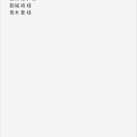
T.Y. 様
K.O. 様
Y.S. 様
Y.N. 様
y.m. 様
R.N. 様
J.M. 様
T.N. 様
Y.T. 様
T.K. 様
ASAKO TAKAESU 様
マシオン恵美香 様
平野智生 様
山本賢二 様
吉住俊昭 様
徳山匡 様
金 盛起 様
塩川 晃平 様
松本益美 様
井出 隆太 様