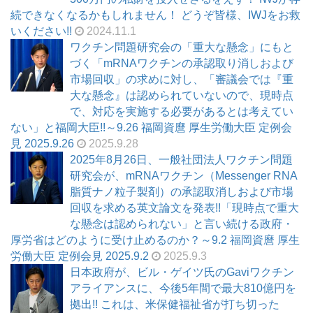
続できなくなるかもしれません！ どうぞ皆様、IWJをお救
いください!!
2024.11.1
ワクチン問題研究会の「重大な懸念」にもと
づく「mRNAワクチンの承認取り消しおよび
市場回収」の求めに対し、「審議会では『重
大な懸念』は認められていないので、現時点
で、対応を実施する必要があるとは考えてい
ない」と福岡大臣!!～9.26 福岡資麿 厚生労働大臣 定例会
見 2025.9.26
2025.9.28
2025年8月26日、一般社団法人ワクチン問題
研究会が、mRNAワクチン（Messenger RNA
脂質ナノ粒子製剤）の承認取消しおよび市場
回収を求める英文論文を発表!!「現時点で重大
な懸念は認められない」と言い続ける政府・
厚労省はどのように受け止めるのか？～9.2 福岡資麿 厚生
労働大臣 定例会見 2025.9.2
2025.9.3
日本政府が、ビル・ゲイツ氏のGaviワクチン
アライアンスに、今後5年間で最大810億円を
拠出!! これは、米保健福祉省が打ち切った