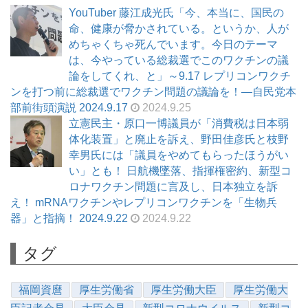
YouTuber 藤江成光氏「今、本当に、国民の
命、健康が脅かされている。というか、人が
めちゃくちゃ死んでいます。今日のテーマ
は、今やっている総裁選でこのワクチンの議
論をしてくれ、と」～9.17 レプリコンワクチ
ンを打つ前に総裁選でワクチン問題の議論を！―自民党本
部前街頭演説 2024.9.17
2024.9.25
立憲民主・原口一博議員が「消費税は日本弱
体化装置」と廃止を訴え、野田佳彦氏と枝野
幸男氏には「議員をやめてもらったほうがい
い」とも！ 日航機墜落、指揮権密約、新型コ
ロナワクチン問題に言及し、日本独立を訴
え！ mRNAワクチンやレプリコンワクチンを「生物兵
器」と指摘！ 2024.9.22
2024.9.22
タグ
福岡資麿
厚生労働省
厚生労働大臣
厚生労働大