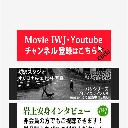
及川昭男 様
岩井祐子 様
藤田英之 様
藤岡比左志 様
井出 隆太 様
小池説夫 様
アオキカナメ 様
諸般の事情によりIWJ会費払えず今は非会員です。市
民側に立つ講演会にIWJのカメラマンをよく拝見して
おります。コンテンツが失われるのはあまりにもった
いない。少しでもお役立てください。（H.O.様）
今日、僅かですがカンパしました。（T.M.様）
今日、僅かですがカンパしました。IWJの危機を乗り
切るには到底及ばない額ですが病気の妻を抱えている
私にとっては精一杯のカンパです。
かねてよりIWJが発してきた膨大な取材記事や解説記