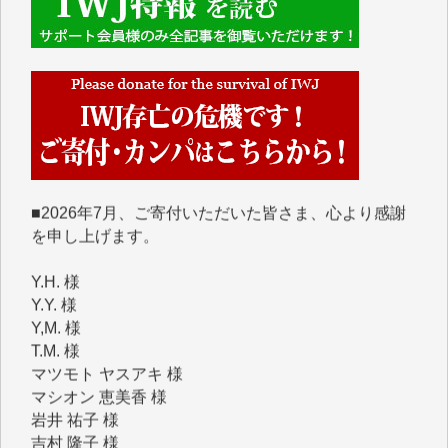
■■■■■■
IWJには、ご寄付・カンパをいただいた方々より、た
くさんの応援のメッセージが届いています。感謝を込
めて、その一部をここにご紹介いたします。
■■■■■■
■2026年7月、ご寄付いただいた皆さま、心より感謝
を申し上げます。
Y.H. 様
Y.Y. 様
Y,M. 様
T.M. 様
マツモト ヤスアキ 様
マシオン 恵美香 様
岩井 祐子 様
吉村 隆子 様
新城 靖 様
青木 要 様