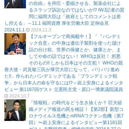
の自由」を抑圧・委縮させる、製薬会社によ
るスラップ訴訟なのではないか!? IWJ記者の質
問に福岡大臣は「政府としてのコメントは差
し控える」～11.1 福岡資麿 厚生労働大臣 定例会見
2024.11.1
2024.11.3
【フルオープンで再掲載中！】「『パンデミ
ック合意』の中身は遺伝子製剤を使った儲け
話の分け前。世界の保健とか、健康とか、ま
してや命の話ではない！ WHOは反社！ 邪悪
そのもの!! しかも日本はその主犯！ WHOの親
善大使・武見敬三氏が厚労大臣になって、バリバリ進め
た!!」作られたパンデミックである「プランデミック戦
争」から日本人の命を守るには!?～岩上安身によるインタ
ビュー 第1167回ゲスト 立憲民主党・原口一博衆議院議員
2024.10.7
「情報戦」の時代をどう生き抜くか？ 巨大組
織メディア報道の罠を検証！【第2部】新型コ
ロナウイルス危機とmRNAワクチン危機（第7
回）〜岩上安身によるインタビュー第1161回