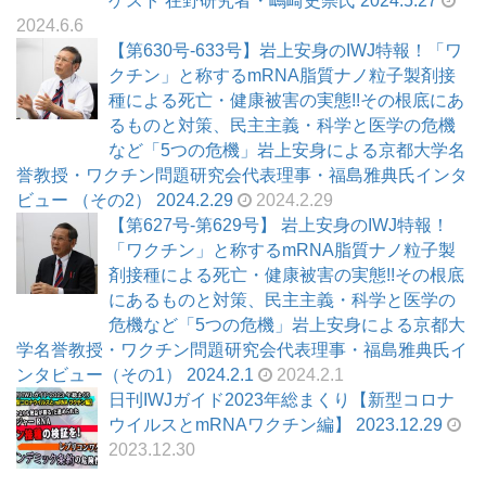
ゲスト 在野研究者・嶋崎史崇氏 2024.5.27
2024.6.6
【第630号-633号】岩上安身のIWJ特報！「ワ
クチン」と称するmRNA脂質ナノ粒子製剤接
種による死亡・健康被害の実態!!その根底にあ
るものと対策、民主主義・科学と医学の危機
など「5つの危機」岩上安身による京都大学名
誉教授・ワクチン問題研究会代表理事・福島雅典氏インタ
ビュー （その2） 2024.2.29
2024.2.29
【第627号-第629号】 岩上安身のIWJ特報！
「ワクチン」と称するmRNA脂質ナノ粒子製
剤接種による死亡・健康被害の実態!!その根底
にあるものと対策、民主主義・科学と医学の
危機など「5つの危機」岩上安身による京都大
学名誉教授・ワクチン問題研究会代表理事・福島雅典氏イ
ンタビュー（その1） 2024.2.1
2024.2.1
日刊IWJガイド2023年総まくり【新型コロナ
ウイルスとmRNAワクチン編】 2023.12.29
2023.12.30