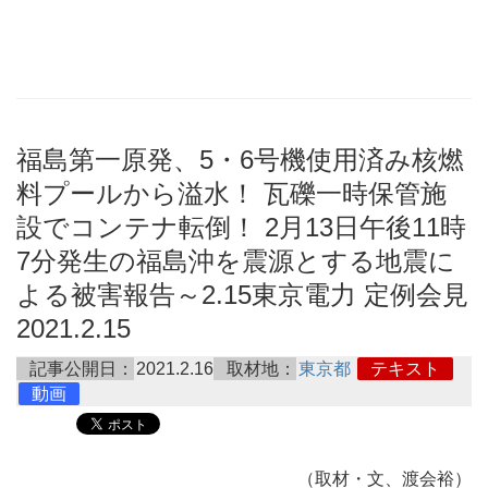
福島第一原発、5・6号機使用済み核燃
料プールから溢水！ 瓦礫一時保管施
設でコンテナ転倒！ 2月13日午後11時
7分発生の福島沖を震源とする地震に
よる被害報告～2.15東京電力 定例会見
2021.2.15
記事公開日：
2021.2.16
取材地：
東京都
テキスト
動画
（取材・文、渡会裕）