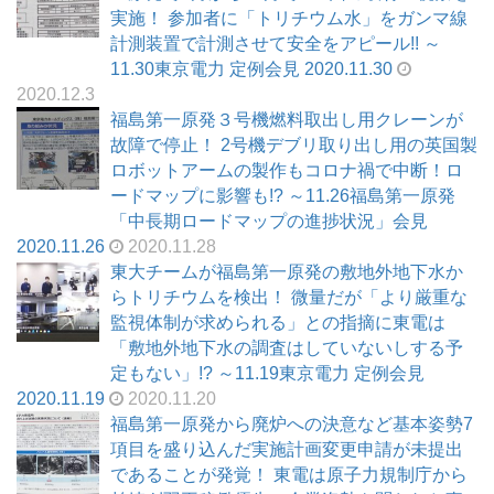
実施！ 参加者に「トリチウム水」をガンマ線
計測装置で計測させて安全をアピール!! ～
11.30東京電力 定例会見 2020.11.30
2020.12.3
福島第一原発３号機燃料取出し用クレーンが
故障で停止！ 2号機デブリ取り出し用の英国製
ロボットアームの製作もコロナ禍で中断！ロ
ードマップに影響も!? ～11.26福島第一原発
「中長期ロードマップの進捗状況」会見
2020.11.26
2020.11.28
東大チームが福島第一原発の敷地外地下水か
らトリチウムを検出！ 微量だが「より厳重な
監視体制が求められる」との指摘に東電は
「敷地外地下水の調査はしていないしする予
定もない」!? ～11.19東京電力 定例会見
2020.11.19
2020.11.20
福島第一原発から廃炉への決意など基本姿勢7
項目を盛り込んだ実施計画変更申請が未提出
であることが発覚！ 東電は原子力規制庁から