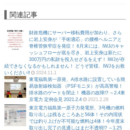
関連記事
財政危機にサーバー移転費用が加わり、さら
に岩上安身が「手術適応」の腰椎ヘルニアと
脊椎管狭窄症を発症！ 6月末には、IWJのキャ
ッシュフローが底を尽き、岩上安身は新たに
300万円の私財を投入せざるをえず！ IWJが存
続できなくなるかもしれません！ どうぞ皆様、IWJをお救
いください!!
2024.11.1
東電福島第一原発、A排水路に設置している簡
易放射線検知器 （PSFモニタ）が高高警報！
排水路のゲートを閉止！ 機器の故障!? ～2.4東
京電力 定例会見 2021.2.4
2021.2.28
東京電力福島第一原子力発電所、3号機の燃料
取り出しは残るところあと56体！その内現状
では釣り上げが不可能な燃料は4体！今年度末
取り出し完了の見通しはまだ不透明!? ～1.25