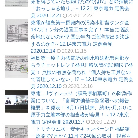
策を講じていたら防げたのでは!?」との指摘に
「おっしゃる通り」～12.21 東京電力 定例会
見 2020.12.21
2020.12.22
東電が福島第一原発内の汚染水貯留タンク全
137万トン分の設置工事を完了！ 本当に増設
余地はないのか!? 国は年内に海洋放出を決定
するのか!?～12.14東京電力 定例会見
2020.12.14
2020.12.15
福島第一原子力発電所の雨水移送配管内部か
らラチェットレンチ発見!! 移送管の試運転で発
覚！ 点検の有無を問われ「個人持ち工具なの
で管理していない」!? ～12.10東京電力 定例会
見 2020.12.10
2020.12.10
東電、Jヴィレッジ（福島県楢葉町）の除染作
業について、「富岡労働基準監督署への報告
概要」を発表！ 8月17日以来、約4か月ぶりに
原子力立地本部の担当者が会見！～12.7東京
電力 定例会見 2020.12.7
2020.12.29
「トリチウム水」安全キャンペーン!? 福島第
一原発で7月から11月で240回の取材・視察を