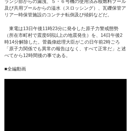
ランジ部からの漏洩、５・６号機の使用済み核燃料プール
及び共用プールからの溢水（スロッシング）、瓦礫保管ア
リア一時保管施設のコンテナ転倒及び傾斜などだ。
東電は13日午後11時23分に発令した原子力警戒態勢
（所在市町村で震度6弱以上の地震発生）を、14日午後2
時14分解除した。菅義偉総理大臣がこの日午前2時ごろ
「原子力関係でも異常の報告はなく、すべて正常だ」と述
べてから12時間後の事である。
■全編動画