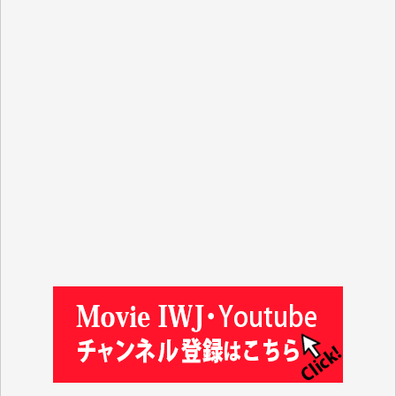
Y.T. 様
T.K. 様
ASAKO TAKAESU 様
マシオン恵美香 様
平野智生 様
山本賢二 様
吉住俊昭 様
徳山匡 様
金 盛起 様
塩川 晃平 様
松本益美 様
井出 隆太 様
及川昭男 様
岩井祐子 様
藤田英之 様
藤岡比左志 様
井出 隆太 様
小池説夫 様
アオキカナメ 様