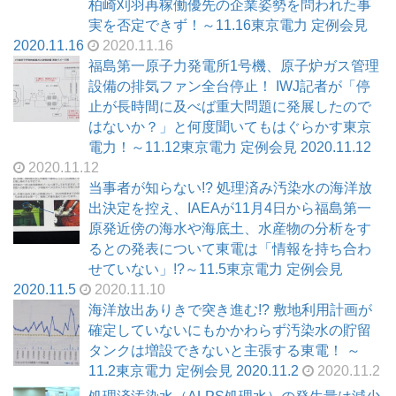
柏崎刈羽再稼働優先の企業姿勢を問われた事
実を否定できず！～11.16東京電力 定例会見
2020.11.16
2020.11.16
福島第一原子力発電所1号機、原子炉ガス管理
設備の排気ファン全台停止！ IWJ記者が「停
止が長時間に及べば重大問題に発展したので
はないか？」と何度聞いてもはぐらかす東京
電力！～11.12東京電力 定例会見 2020.11.12
2020.11.12
当事者が知らない!? 処理済み汚染水の海洋放
出決定を控え、IAEAが11月4日から福島第一
原発近傍の海水や海底土、水産物の分析をす
るとの発表について東電は「情報を持ち合わ
せていない」!?～11.5東京電力 定例会見
2020.11.5
2020.11.10
海洋放出ありきで突き進む!? 敷地利用計画が
確定していないにもかかわらず汚染水の貯留
タンクは増設できないと主張する東電！ ～
11.2東京電力 定例会見 2020.11.2
2020.11.2