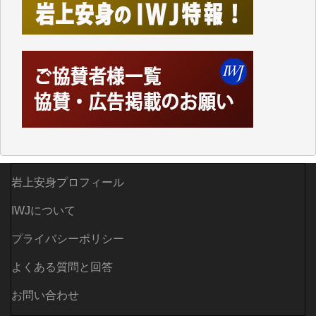
かし、それができるのもコンテンツがサーバーに保存
されているからこそのことであり、そのサーバーが使
えなくなってしまえば二度と視ることが出来なくなっ
てしまいます。
「何とかしなければ、何とかしてほしい。」と思いな
がらも前述した事情でどうにもならない自分の非力に
歯ぎしりするばかりです。（T.M.様）
いつもまともな報道、ありがとうございます。（新城
靖 様）
岩上安身プロフィール
IWJについて
プライバシーポリシー
よくある質問と回答
お問い合わせ