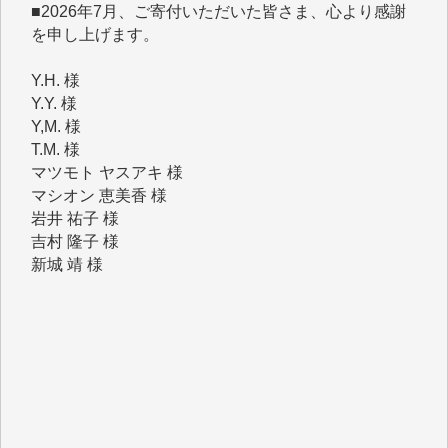
Y.H. 様
Y.Y. 様
Y,M. 様
T.M. 様
マツモト ヤスアキ 様
マシオン 恵美香 様
岩井 祐子 様
吉村 隆子 様
新城 靖 様
青木 要 様
T.Y. 様
K.O. 様
Y.S. 様
Y.N. 様
y.m. 様
R.N. 様
J.M. 様
T.N. 様