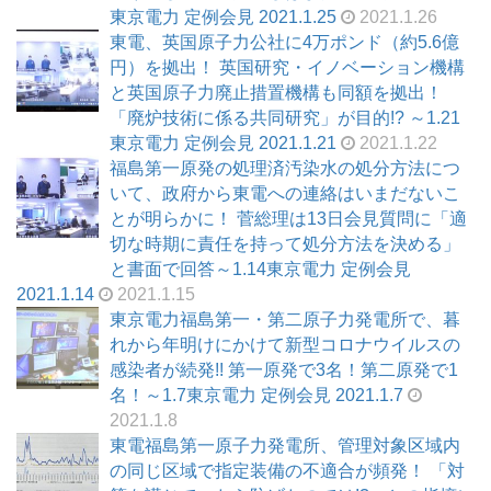
東京電力 定例会見 2021.1.25
2021.1.26
東電、英国原子力公社に4万ポンド（約5.6億
円）を拠出！ 英国研究・イノベーション機構
と英国原子力廃止措置機構も同額を拠出！
「廃炉技術に係る共同研究」が目的!? ～1.21
東京電力 定例会見 2021.1.21
2021.1.22
福島第一原発の処理済汚染水の処分方法につ
いて、政府から東電への連絡はいまだないこ
とが明らかに！ 菅総理は13日会見質問に「適
切な時期に責任を持って処分方法を決める」
と書面で回答～1.14東京電力 定例会見
2021.1.14
2021.1.15
東京電力福島第一・第二原子力発電所で、暮
れから年明けにかけて新型コロナウイルスの
感染者が続発!! 第一原発で3名！第二原発で1
名！～1.7東京電力 定例会見 2021.1.7
2021.1.8
東電福島第一原子力発電所、管理対象区域内
の同じ区域で指定装備の不適合が頻発！ 「対