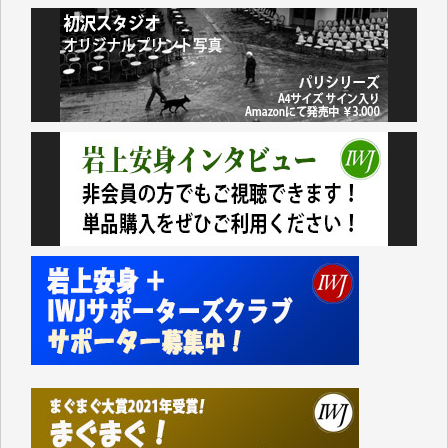
諸般の事情によりIWJ会費払えず今は非会員です。市
民側に立つ講演会にIWJのカメラマンをよく拝見して
おります。コンテンツが失われるのはあまりにもった
いない。少しでもお役立てください。（H.O.様）
今日、僅かですがカンパしました。（T.M.様）
今日、僅かですがカンパしました。IWJの危機を乗り
切るには到底及ばない額ですが病気の妻を抱えている
私にとっては精一杯のカンパです。
かねてよりIWJが発してきた膨大な取材記事や解説記
事、そして各界の方々とのインタビューは大袈裟では
なく、極めて重要な知的財産だと思っています。
Windows7の頃はIWJの動画もRealPlayerで録画でき
て、かなりの動画をDVDに焼きこんで保存していま
した。
しかし、それが出来なくなって以降はExcelなどを使
ってハイパーリンクを張り、重要と思われる記事にい
つでも簡単にアクセスできるようにして来ました。し