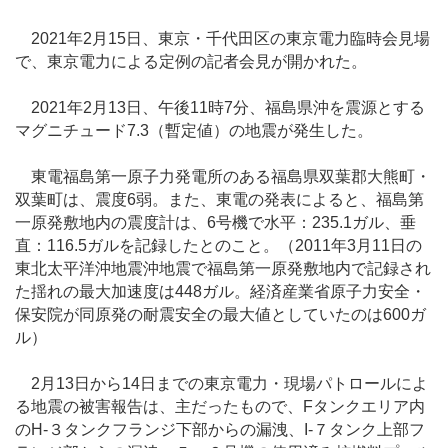
2021年2月15日、東京・千代田区の東京電力臨時会見場
で、東京電力による定例の記者会見が開かれた。
2021年2月13日、午後11時7分、福島県沖を震源とする
マグニチュード7.3（暫定値）の地震が発生した。
東電福島第一原子力発電所のある福島県双葉郡大熊町・
双葉町は、震度6弱。また、東電の発表によると、福島第
一原発敷地内の震度計は、6号機で水平：235.1ガル、垂
直：116.5ガルを記録したとのこと。（2011年3月11日の
東北太平洋沖地震沖地震で福島第一原発敷地内で記録され
た揺れの最大加速度は448ガル。経済産業省原子力安全・
保安院が同原発の耐震安全の最大値としていたのは600ガ
ル）
2月13日から14日までの東京電力・現場パトロールによ
る地震の被害報告は、主だったもので、Fタンクエリア内
のH-３タンクフランジ下部からの漏洩、I-７タンク上部フ