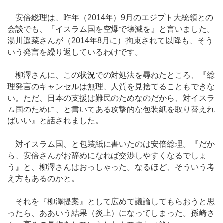
安倍総理は、昨年（2014年）9月のエジプト大統領との
会談でも、『イスラム国を空爆で壊滅を』と言いました。
湯川遥菜さんが（2014年8月に）拘束されて以降も、そう
いう発言を繰り返しているわけです。
柳澤さんに、この状況での対処法を尋ねたところ、『総
理発言のキャンセルは無理、人質を見捨てることもできな
い。ただ、日本の支援は難民のためなのだから、対イスラ
ム国のために、と書いてある攻撃的な包装紙を取り替えれ
ばいい』と話されました。
対イスラム国、と包装紙に書いたのは安倍総理。『だか
ら、安倍さんがお辞めになれば交渉しやすくなるでしょ
う』と、柳澤さんはおっしゃった。なるほど、そういう考
え方もあるのかと。
それを『柳澤提案』として広めて議論してもらおうと思
ったら、ああいう結果（炎上）になってしまった。孫崎さ