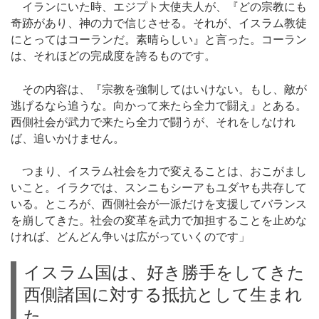
イランにいた時、エジプト大使夫人が、『どの宗教にも
奇跡があり、神の力で信じさせる。それが、イスラム教徒
にとってはコーランだ。素晴らしい』と言った。コーラン
は、それほどの完成度を誇るものです。
その内容は、『宗教を強制してはいけない。もし、敵が
逃げるなら追うな。向かって来たら全力で闘え』とある。
西側社会が武力で来たら全力で闘うが、それをしなけれ
ば、追いかけません。
つまり、イスラム社会を力で変えることは、おこがまし
いこと。イラクでは、スンニもシーアもユダヤも共存して
いる。ところが、西側社会が一派だけを支援してバランス
を崩してきた。社会の変革を武力で加担することを止めな
ければ、どんどん争いは広がっていくのです」
イスラム国は、好き勝手をしてきた
西側諸国に対する抵抗として生まれ
た