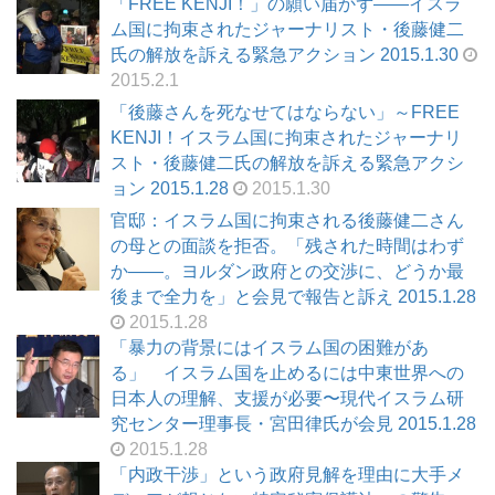
「FREE KENJI！」の願い届かず――イスラ
ム国に拘束されたジャーナリスト・後藤健二
氏の解放を訴える緊急アクション 2015.1.30
2015.2.1
「後藤さんを死なせてはならない」～FREE
KENJI！イスラム国に拘束されたジャーナリ
スト・後藤健二氏の解放を訴える緊急アクシ
ョン 2015.1.28
2015.1.30
官邸：イスラム国に拘束される後藤健二さん
の母との面談を拒否。「残された時間はわず
か――。ヨルダン政府との交渉に、どうか最
後まで全力を」と会見で報告と訴え 2015.1.28
2015.1.28
「暴力の背景にはイスラム国の困難があ
る」 イスラム国を止めるには中東世界への
日本人の理解、支援が必要〜現代イスラム研
究センター理事長・宮田律氏が会見 2015.1.28
2015.1.28
「内政干渉」という政府見解を理由に大手メ