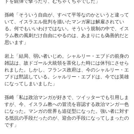
ドを銃弾で撃ったり、むちゃくちゃでした」
孫崎「そういう自由が、すべて平等なのかというと違って
いて、イスラエル批判を描いたマンガ家は解雇されてい
る。何でもいいわけではない。そういう規制の中で、イス
ラム教の風刺だけ自由にやるのは、あまりにも偽善的だと
思います」
岩上「結局、弱い者いじめ。シャルリー・エブドの前身の
雑誌は、故ドゴール大統領を茶化した時には休刊にさせら
れました。しかし、フランス政府は、今のシャルリー・エ
ブドは黙認している。シャルリー・エブドは、今では英雄
になってしまいました」
孫崎「私は政治マンガが好きで、ツイッターでも引用しま
すが、今、イスラム教への冒涜を容認する政治マンガ一色
になった。マンガの世界も追従型になった。強い者に対す
る抵抗の手段だったのが、迎合の手段になってしまったの
です」