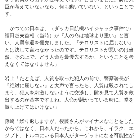
臣が考えていないなら、何も動いていない、ということで
す。
かつての日本は、（ダッカ日航機ハイジャック事件で）
福田赳夫首相（当時）が『人の命は地球より重い』と言
い、人質奪還を優先しました。『テロリストに屈しない』
とは決して言わなかったのです。テロリストが悪いのは当
然。その上で、どう人命を最優先するか、ということを考
えなくてはなりません」
岩上「たとえば、人質を取った犯人の前で、警察署長が
『絶対に屈しない』と大声で言ったら、人質は殺されてし
まう。犯人を刺激しないように交渉し、隙を見て人質を救
出するのが基本ですよね。人命が懸かっている時に、拳を
振り上げてはいけない」
孫崎「繰り返しますが、後藤さんがマイナスなことをした
からではなく、日本人だったから。これから、イラク、エ
ジプト、トルコにいる日本人がターゲットになる可能性が