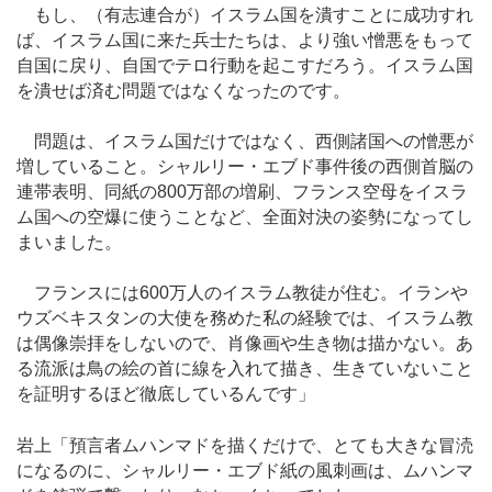
もし、（有志連合が）イスラム国を潰すことに成功すれ
ば、イスラム国に来た兵士たちは、より強い憎悪をもって
自国に戻り、自国でテロ行動を起こすだろう。イスラム国
を潰せば済む問題ではなくなったのです。
問題は、イスラム国だけではなく、西側諸国への憎悪が
増していること。シャルリー・エブド事件後の西側首脳の
連帯表明、同紙の800万部の増刷、フランス空母をイスラ
ム国への空爆に使うことなど、全面対決の姿勢になってし
まいました。
フランスには600万人のイスラム教徒が住む。イランや
ウズベキスタンの大使を務めた私の経験では、イスラム教
は偶像崇拝をしないので、肖像画や生き物は描かない。あ
る流派は鳥の絵の首に線を入れて描き、生きていないこと
を証明するほど徹底しているんです」
岩上「預言者ムハンマドを描くだけで、とても大きな冒涜
になるのに、シャルリー・エブド紙の風刺画は、ムハンマ