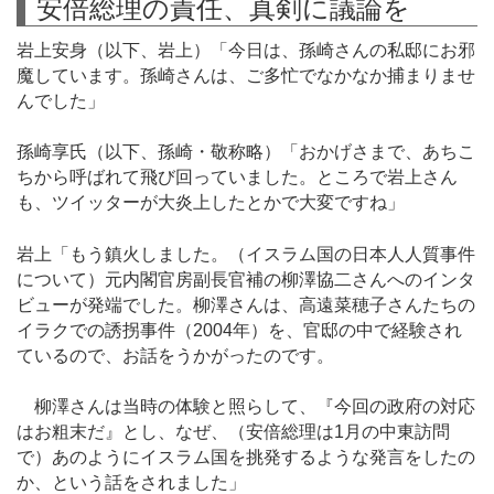
安倍総理の責任、真剣に議論を
岩上安身（以下、岩上）「今日は、孫崎さんの私邸にお邪
魔しています。孫崎さんは、ご多忙でなかなか捕まりませ
んでした」
孫崎享氏（以下、孫崎・敬称略）「おかげさまで、あちこ
ちから呼ばれて飛び回っていました。ところで岩上さん
も、ツイッターが大炎上したとかで大変ですね」
岩上「もう鎮火しました。（イスラム国の日本人人質事件
について）元内閣官房副長官補の柳澤協二さんへのインタ
ビューが発端でした。柳澤さんは、高遠菜穂子さんたちの
イラクでの誘拐事件（2004年）を、官邸の中で経験され
ているので、お話をうかがったのです。
柳澤さんは当時の体験と照らして、『今回の政府の対応
はお粗末だ』とし、なぜ、（安倍総理は1月の中東訪問
で）あのようにイスラム国を挑発するような発言をしたの
か、という話をされました」