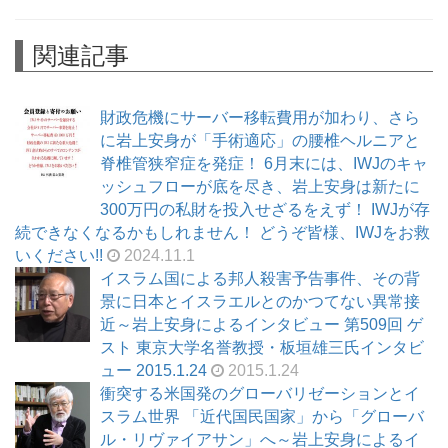
関連記事
財政危機にサーバー移転費用が加わり、さら
に岩上安身が「手術適応」の腰椎ヘルニアと
脊椎管狭窄症を発症！ 6月末には、IWJのキャ
ッシュフローが底を尽き、岩上安身は新たに
300万円の私財を投入せざるをえず！ IWJが存
続できなくなるかもしれません！ どうぞ皆様、IWJをお救
いください!!
2024.11.1
イスラム国による邦人殺害予告事件、その背
景に日本とイスラエルとのかつてない異常接
近～岩上安身によるインタビュー 第509回 ゲ
スト 東京大学名誉教授・板垣雄三氏インタビ
ュー 2015.1.24
2015.1.24
衝突する米国発のグローバリゼーションとイ
スラム世界 「近代国民国家」から「グローバ
ル・リヴァイアサン」へ～岩上安身によるイ