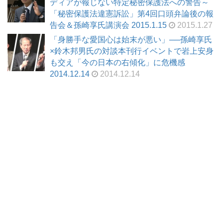
ディアが報じない特定秘密保護法への警告～
「秘密保護法違憲訴訟」第4回口頭弁論後の報
告会＆孫崎享氏講演会 2015.1.15
2015.1.27
「身勝手な愛国心は始末が悪い」──孫崎享氏
×鈴木邦男氏の対談本刊行イベントで岩上安身
も交え「今の日本の右傾化」に危機感
2014.12.14
2014.12.14