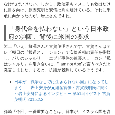
なければいけない。しかし、政治家もマスコミも救出だけ
に目を向け、原因究明と安倍批判を避けている。それに果
敢に向かったのが、岩上さんですね」
「身代金を払わない」という日本政
府の判断、背後に米国の要求
岩上「いえ、柳澤さんと古賀茂明さんです。古賀さんはテ
レビ朝日の『報道ステーション』で安倍首相の責任を指摘
し、パリのシャルリー・エブド事件の連帯スローガン『私
はシャルリ』を引き合いに、”I am not Abe”と言うべきだと
発言しました。すると、抗議が殺到しているそうです」
日本が「戦争なしでは生きられない国」になってし
まう――岩上安身が元経産官僚・古賀茂明氏に聞く
～岩上安身によるインタビュー 第515回 ゲスト 古賀
茂明氏 2015.2.2
孫崎「今回、一番重要なことは、日本が、イスラム国を含