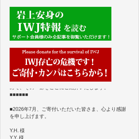
■■■■■■
IWJには、ご寄付・カンパをいただいた方々より、た
くさんの応援のメッセージが届いています。感謝を込
めて、その一部をここにご紹介いたします。
■■■■■■
■2026年7月、ご寄付いただいた皆さま、心より感謝
を申し上げます。
Y.H. 様
Y.Y. 様
Y,M. 様
T.M. 様
マツモト ヤスアキ 様