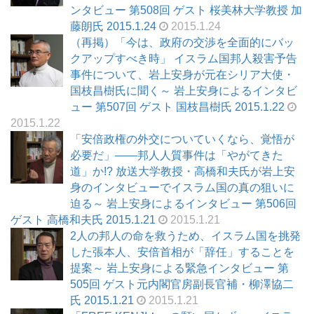
ンタビュー 第508回 ゲスト 桜美林大学教授 加
藤朗氏 2015.1.24
2015.1.24
（再掲）「今は、政府の交渉を全面的にバッ
クアップすべき時」 イスラム国邦人殺害予告
事件について、岩上安身が元在シリア大使・
国枝昌樹氏に聞く～ 岩上安身によるインタビ
ュー 第507回 ゲスト 国枝昌樹氏 2015.1.22
2015.1.22
「安倍政権の外交についていくなら、覚悟が
必要だ」――邦人人質事件は「やがてきた
道」か!? 放送大学教授・高橋和夫氏が岩上安
身のインタビューでイスラム国の真の狙いに
迫る～ 岩上安身によるインタビュー 第506回
ゲスト 高橋和夫氏 2015.1.21
2015.1.21
2人の邦人の命を救うため、イスラム国を挑発
した張本人、安倍首相が「辞任」することを
提案～ 岩上安身による緊急インタビュー 第
505回 ゲスト元内閣官房副長官補・柳澤協二
氏 2015.1.21
2015.1.21