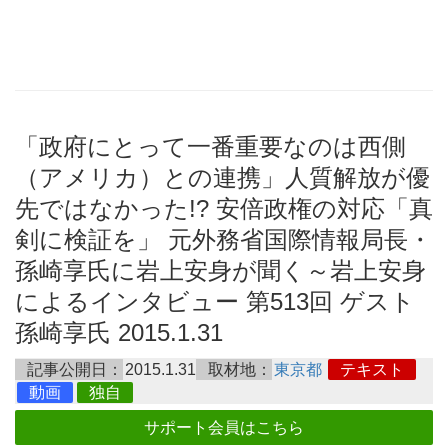
「政府にとって一番重要なのは西側
（アメリカ）との連携」人質解放が優
先ではなかった!? 安倍政権の対応「真
剣に検証を」 元外務省国際情報局長・
孫崎享氏に岩上安身が聞く～岩上安身
によるインタビュー 第513回 ゲスト
孫崎享氏 2015.1.31
記事公開日：
2015.1.31
取材地：
東京都
テキスト
動画
独自
サポート会員はこちら