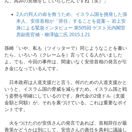
ん、高みの見物をしていらしたんですね（笑）」
2人の邦人の命を救うため、イスラム国を挑発した張
本人、安倍首相が「辞任」することを提案～ 岩上安
身による緊急インタビュー 第505回 ゲスト元内閣官
房副長官補・柳澤協二氏 2015.1.21
孫崎「いや、私も（ツイッターで）同じようなことを書い
たら、いろいろ（クレームを）言ってくる人がいました
よ。でも、今回の事件は、間違いなく安倍首相の発言が引
き金になっているんです。
日本政府は人道支援だと言う。何のための人道支援かと
いうと、イスラム国の脅威を減らすため。イスラム国と戦
う姿勢を明確にしているのです。身代金の2億ドル（支援
金額と同額）が、それを裏づけている。これは重要なポイ
ントです。
火をつけたのが安倍さんの発言であれば、首相辞任が最
善策かどうかは別にして、安倍さんの責任を真剣に議論し