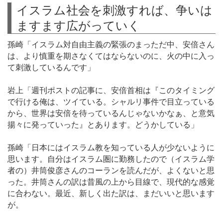
イスラム社会を刺激すれば、争いは
ますます広がっていく
孫崎「イスラム対自由主義の緊張のまっただ中、安倍さん
は、より慎重を期さなくてはならないのに、火の中に入っ
て刺激しているんです」
岩上「週刊ポストの記事に、安倍首相は『このタイミング
で行ける俺は、ツイている。シャルリ事件で目立っている
から、世界は安倍を待っているんじゃないかなぁ、と意気
揚々に発っていった』とあります。どうかしている」
孫崎「日本にはイスラム教を知っている人が少ないように
思います。自分はイスラム圏に勤務したので（イスラム学
者の）井筒俊彦さんのコーランを読んだが、よくないと思
った。井筒さんの訳は昔風の上から目線で、現代的な感覚
に合わない。最近、新しく出た訳は、まだいいと思います
が。