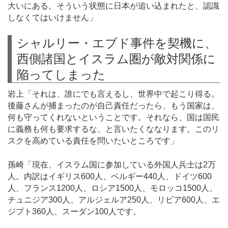
大いにある。そういう状態に日本が追い込まれたと、認識
しなくてはいけません」
シャルリー・エブド事件を契機に、
西側諸国とイスラム圏が敵対関係に
陥ってしまった
岩上「それは、誰にでも言えるし、世界中で起こり得る。
後藤さんが捕まったのが自己責任だったら、もう国家は、
何も守ってくれないということです。それなら、国は国民
に義務も何も要求するな、と言いたくななります。このリ
スクを高めている責任を問いたいところです」
孫崎「現在、イスラム国に参加している外国人兵士は2万
人。内訳はイギリス600人、ベルギー440人、ドイツ600
人、フランス1200人、ロシア1500人、モロッコ1500人、
チュニジア300人、アルジェルア250人、リビア600人、エ
ジプト360人、スーダン100人です。