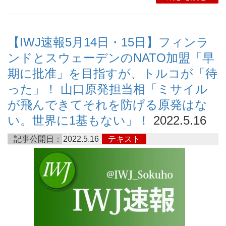
【IWJ速報5月14日・15日】フィンラ
ンドとスウェーデンのNATO加盟「早
期に批准」を目指すが、トルコが「待
った」！ 山口原発担当相「ミサイル
が飛んできてそれを防げる原発はな
い。世界に1基もない」！
2022.5.16
記事公開日：
2022.5.16
テキスト