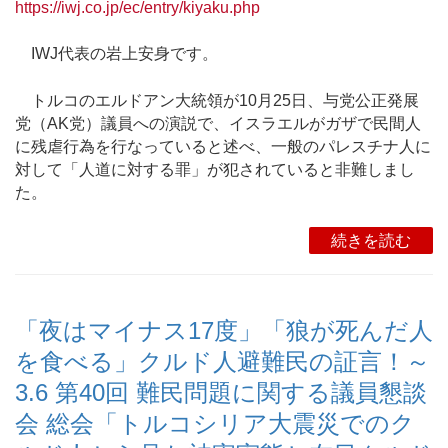
https://iwj.co.jp/ec/entry/kiyaku.php
IWJ代表の岩上安身です。
トルコのエルドアン大統領が10月25日、与党公正発展
党（AK党）議員への演説で、イスラエルがガザで民間人
に残虐行為を行なっていると述べ、一般のパレスチナ人に
対して「人道に対する罪」が犯されていると非難しまし
た。
続きを読む
「夜はマイナス17度」「狼が死んだ人
を食べる」クルド人避難民の証言！～
3.6 第40回 難民問題に関する議員懇談
会 総会「トルコシリア大震災でのク