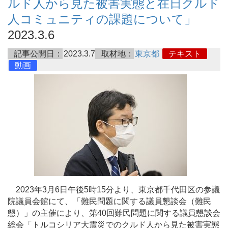
ルド人から見た被害実態と在日クルド
人コミュニティの課題について」
2023.3.6
記事公開日：
2023.3.7
取材地：
東京都
テキスト
動画
2023年3月6日午後5時15分より、東京都千代田区の参議
院議員会館にて、「難民問題に関する議員懇談会（難民
懇）」の主催により、第40回難民問題に関する議員懇談会
総会「トルコシリア大震災でのクルド人から見た被害実態