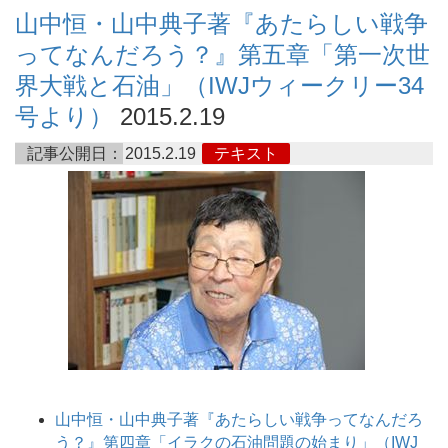
山中恒・山中典子著『あたらしい戦争
ってなんだろう？』第五章「第一次世
界大戦と石油」（IWJウィークリー34
号より）
2015.2.19
記事公開日：
2015.2.19
テキスト
山中恒・山中典子著『あたらしい戦争ってなんだろ
う？』第四章「イラクの石油問題の始まり」（IWJ