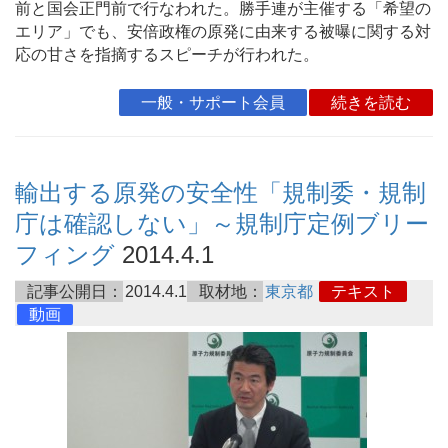
前と国会正門前で行なわれた。勝手連が主催する「希望の
エリア」でも、安倍政権の原発に由来する被曝に関する対
応の甘さを指摘するスピーチが行われた。
一般・サポート会員
続きを読む
輸出する原発の安全性「規制委・規制
庁は確認しない」～規制庁定例ブリー
フィング
2014.4.1
記事公開日：
2014.4.1
取材地：
東京都
テキスト
動画