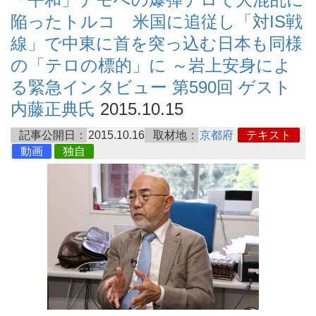
陥ったトルコ 米国に追従し「対IS戦
線」で中東に首を突っ込む日本も同様
の「テロの標的」に ～岩上安身によ
る緊急インタビュー 第590回 ゲスト
内藤正典氏
2015.10.15
記事公開日：
2015.10.16
取材地：
京都府
テキスト
動画
独自