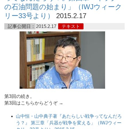
の石油問題の始まり」（IWJウィーク
リー33号より）
2015.2.17
記事公開日：
2015.2.17
テキスト
第3回の続き。
第3回はこちらからどうぞ →
山中恒・山中典子著『あたらしい戦争ってなんだろ
う？』 第三章「兵器が戦争を変える」（IWJウィー