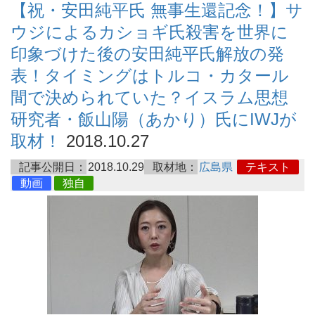
【祝・安田純平氏 無事生還記念！】サ
ウジによるカショギ氏殺害を世界に
印象づけた後の安田純平氏解放の発
表！タイミングはトルコ・カタール
間で決められていた？イスラム思想
研究者・飯山陽（あかり）氏にIWJが
取材！
2018.10.27
記事公開日：
2018.10.29
取材地：
広島県
テキスト
動画
独自