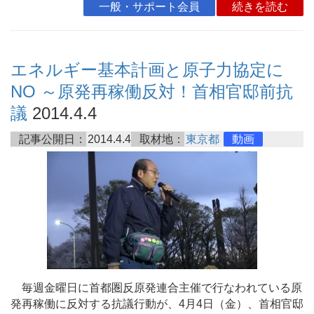
一般・サポート会員
続きを読む
エネルギー基本計画と原子力協定に
NO ～原発再稼働反対！首相官邸前抗
議
2014.4.4
記事公開日：
2014.4.4
取材地：
東京都
動画
毎週金曜日に首都圏反原発連合主催で行なわれている原
発再稼働に反対する抗議行動が、4月4日（金）、首相官邸