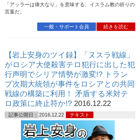
「アッラーは偉大なり」を意味する、イスラム教の祈りの
言葉だ。
一般・サポート会員
続きを読む
【岩上安身のツイ録】「ヌスラ戦線」
がロシア大使殺害テロ犯行に出した犯
行声明でシリア情勢が激変!? トラン
プ次期大統領が事件をロシアとの共同
戦線の構築に利用！ 矛盾する米対テ
ロ政策に終止符か!?
2016.12.22
記事公開日：
2016.12.22
テキスト