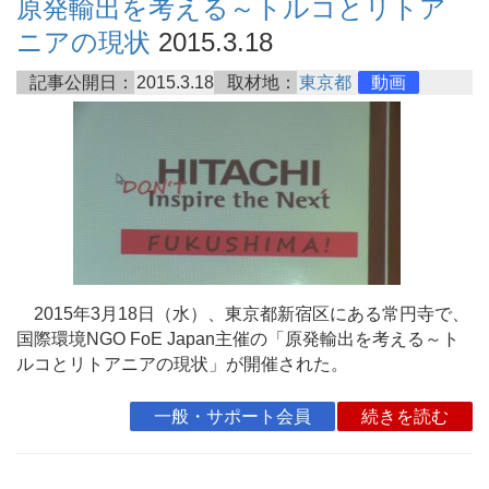
原発輸出を考える～トルコとリトア
ニアの現状
2015.3.18
記事公開日：
2015.3.18
取材地：
東京都
動画
2015年3月18日（水）、東京都新宿区にある常円寺で、
国際環境NGO FoE Japan主催の「原発輸出を考える～ト
ルコとリトアニアの現状」が開催された。
一般・サポート会員
続きを読む