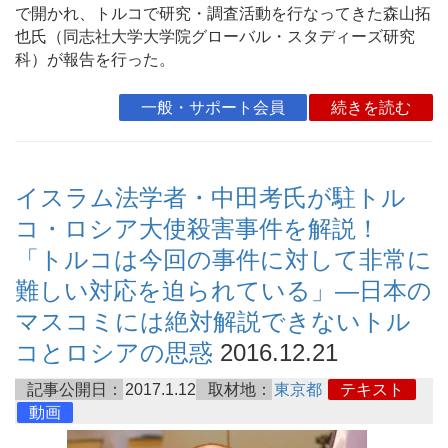
で開かれ、トルコで研究・調査活動を行なってきた森山拓
也氏（同志社大学大学院グローバル・スタディーズ研究
科）が報告を行った。
一般・サポート会員
続きを読む
イスラム法学者・中田考氏が駐トル
コ・ロシア大使殺害事件を解説！
「トルコは今回の事件に対して非常に
難しい対応を迫られている」―日本の
マスコミには絶対解説できないトル
コとロシアの思惑
2016.12.21
記事公開日：
2017.1.12
取材地：
東京都
テキスト
動画