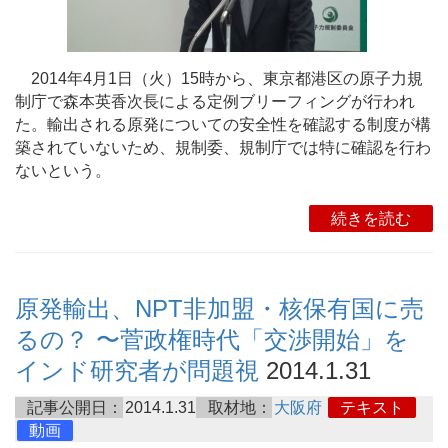
2014年4月1日（火）15時から、東京都港区の原子力規
制庁で森本英香次長による定例ブリーフィングが行われ
た。輸出される原発についての安全性を確認する制度が構
築されていないため、規制委、規制庁では特に確認を行わ
ないという。
続きを読む
原発輸出、NPT非加盟・核保有国に売
るの？ 〜菅政権時代「交渉開始」を
インド研究者が問題視
2014.1.31
記事公開日：
2014.1.31
取材地：
大阪府
テキスト
動画