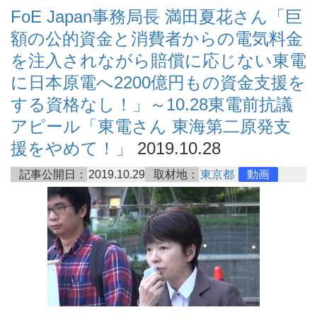
FoE Japan事務局長 満田夏花さん「巨
額の公的資金と消費者からの電気料金
を注入されながら賠償に応じない東電
に日本原電へ2200億円もの資金支援を
する資格なし！」～10.28東電前抗議
アピール「東電さん 東海第二原発支
援をやめて！」
2019.10.28
記事公開日：
2019.10.29
取材地：
東京都
動画