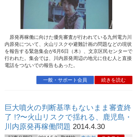
原発再稼働に向けた優先審査が行われている九州電力川
内原発について、火山リスクや避難計画の問題などの現状
を報告する緊急集会が6月6日（木）、文京区民センターで
行われた。集会では、川内原発周辺の地元に住む人と直接
電話をつないでの報告もあった。
一般・サポート会員
続きを読む
巨大噴火の判断基準もないまま審査終
了 !?〜火山リスクで揺れる、鹿児島・
川内原発再稼働問題
2014.4.30