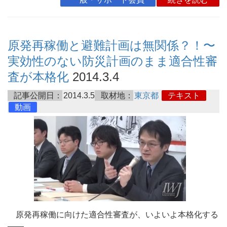
原発再稼働と避難計画は無関係？！〜
実効性のない防災計画のまま適合性審
査が本格化
2014.3.4
記事公開日：
2014.3.5
取材地：
東京都
テキスト
動画
原発再稼働に向けた適合性審査が、いよいよ本格化する
――。