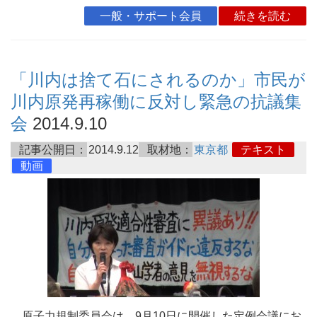
一般・サポート会員
続きを読む
「川内は捨て石にされるのか」市民が
川内原発再稼働に反対し緊急の抗議集
会
2014.9.10
記事公開日：
2014.9.12
取材地：
東京都
テキスト
動画
原子力規制委員会は、9月10日に開催した定例会議にお