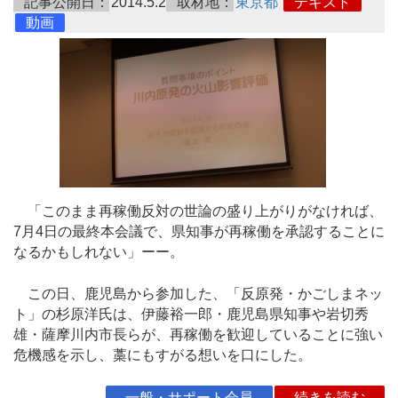
記事公開日：
2014.5.2
取材地：
東京都
テキスト
動画
「このまま再稼働反対の世論の盛り上がりがなければ、
7月4日の最終本会議で、県知事が再稼働を承認することに
なるかもしれない」ーー。
この日、鹿児島から参加した、「反原発・かごしまネッ
ト」の杉原洋氏は、伊藤裕一郎・鹿児島県知事や岩切秀
雄・薩摩川内市長らが、再稼働を歓迎していることに強い
危機感を示し、藁にもすがる想いを口にした。
一般・サポート会員
続きを読む