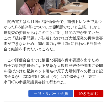
関西電力は8月19日の評価会合で、南側トレンチで見つ
かったF-6破砕帯については活断層でないと主張。しかし
規制委の委員からはこのことに対し疑問の声が出ていた。
この「破砕帯問題」が決着しなければ大飯原発の再稼働審
査ができないため、関西電力は来月2日に行われる評価会
合で結論を求めたいところだ。
この評価会合までに慎重な審議を促す要望を出すため、
原子力規制委員会による早急な大飯原発破砕帯調査に疑問
を投げかけた緊急ネット署名の原子力規制庁への提出と記
者会見が、2013年8月30日（金）17時40分より、東京・
永田町の参議院議員会館で行われた。
一般・サポート会員
続きを読む