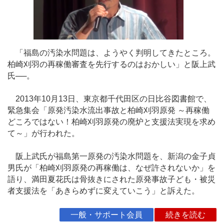
「福島の汚染水問題は、ようやく判明してきたところ。
柏崎刈羽の再稼働審査を先行するのはおかしい」と阪上武
氏──。
2013年10月13日、東京都千代田区の日比谷図書館で、
緊急集会「原発汚染水流出事故と柏崎刈羽原発 ～再稼働
どころではない！柏崎刈羽原発の廃炉と支援法実現を求め
て～」が行われた。
阪上武氏が福島第一原発の汚染水問題を、新潟の金子貞
男氏が「柏崎刈羽原発の再稼働は、なぜ許されないか」を
語り、満田夏花氏は骨抜きにされた原発事故子ども・被災
者支援法を「あきらめずに変えていこう」と訴えた。
一般・サポート会員
続きを読む