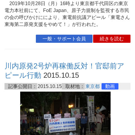
2019年10月28日（月）16時より東京都千代田区の東京
電力本社前にて、FoE Japan、原子力規制を監視する市民
の会の呼びかけににより、東電前抗議アピール「東電さん
東海第二原発支援をやめて！」が行われた。
一般・サポート会員
続きを読む
川内原発2号炉再稼働反対！官邸前ア
ピール行動
2015.10.15
記事公開日：
2015.10.15
取材地：
東京都
動画