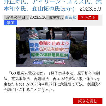
野正寿氏、アイリーン・スミス氏、武
本和幸氏、森山拓也氏ほか）
2023.5.9
記事公開日：
2023.5.10
取材地：
東京都
テキスト
動画
「GX脱炭素電源法案」（原子力基本法、原子炉等規制
法、電気事業法、再処理法、再エネ特措法の改正案5つを
束ねたもの）が2023年4月27日に衆議院で可決、参議院本
会議に回されることになった。
続きを読む