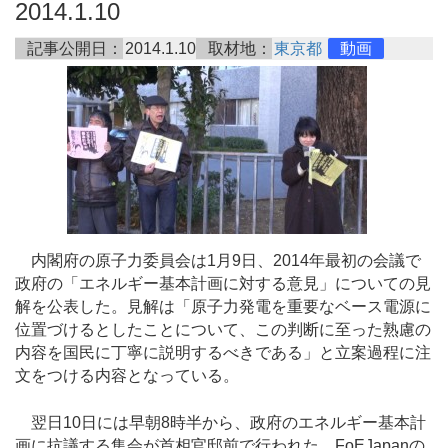
2014.1.10
記事公開日：
2014.1.10
取材地：
東京都
動画
内閣府の原子力委員会は1月9日、2014年最初の会議で
政府の「エネルギー基本計画に対する意見」についての見
解を公表した。見解は「原子力発電を重要なベース電源に
位置づけるとしたことについて、この判断に至った熟慮の
内容を国民に丁寧に説明するべきである」と立案過程に注
文をつける内容となっている。
翌日10日には早朝8時半から、政府のエネルギー基本計
画に抗議する集会が首相官邸前で行われた。FoEJapanの