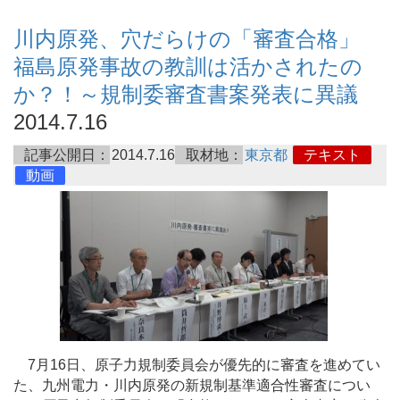
川内原発、穴だらけの「審査合格」
福島原発事故の教訓は活かされたの
か？！～規制委審査書案発表に異議
2014.7.16
記事公開日：
2014.7.16
取材地：
東京都
テキスト
動画
7月16日、原子力規制委員会が優先的に審査を進めてい
た、九州電力・川内原発の新規制基準適合性審査につい