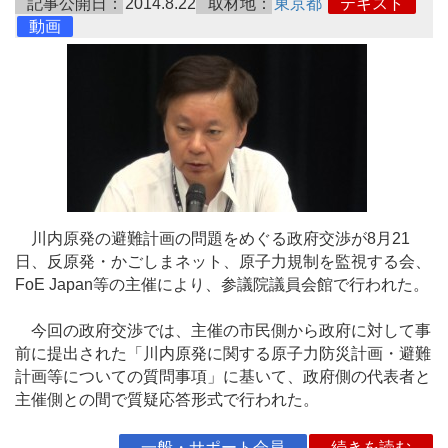
記事公開日：
2014.8.22
取材地：
東京都
テキスト
動画
川内原発の避難計画の問題をめぐる政府交渉が8月21
日、反原発・かごしまネット、原子力規制を監視する会、
FoE Japan等の主催により、参議院議員会館で行われた。
今回の政府交渉では、主催の市民側から政府に対して事
前に提出された「川内原発に関する原子力防災計画・避難
計画等についての質問事項」に基いて、政府側の代表者と
主催側との間で質疑応答形式で行われた。
一般・サポート会員
続きを読む