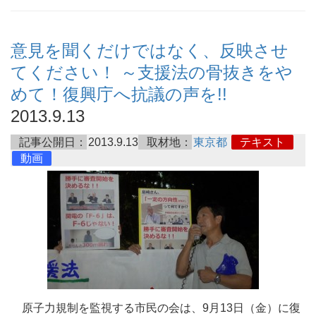
意見を聞くだけではなく、反映させ
てください！ ～支援法の骨抜きをや
めて！復興庁へ抗議の声を!!
2013.9.13
記事公開日：
2013.9.13
取材地：
東京都
テキスト
動画
原子力規制を監視する市民の会は、9月13日（金）に復