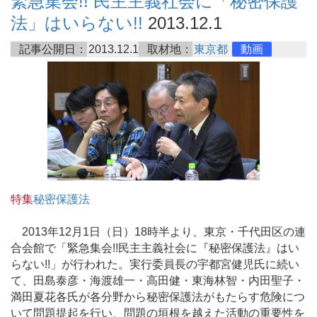
緊急集会!! 民主主義社会に「秘密保護
法」はいらない!!
2013.12.1
記事公開日：
2013.12.1
取材地：
東京都
動画
特集
秘密保護法
2013年12月1日（日）18時半より、東京・千代田区の連
合会館で「緊急集会!!民主主義社会に『秘密保護法』はい
らない!!」が行われた。実行委員長の宇都宮健児氏に続い
て、田島泰彦・海渡雄一・高田健・東海林智・内田聖子・
満田夏花各氏が各分野から秘密保護法がもたらす危険につ
いて問題提起を行い、問題の垣根を越えた活動の重要性を