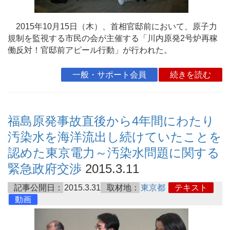
2015年10月15日（木）、首相官邸前において、原子力
規制を監視する市民の会が主催する「川内原発2号炉再稼
働反対！官邸前アピール行動」が行われた。
一般・サポート会員
続きを読む
福島原発事故直後から4年間にわたり
汚染水を海洋流出し続けていたことを
認めた東京電力～汚染水問題に関する
緊急政府交渉
2015.3.11
記事公開日：
2015.3.31
取材地：
東京都
テキスト
動画