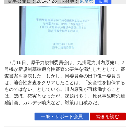
記事公開日：
2014.7.28
取材地：
東京都
動画
7月16日、原子力規制委員会は、九州電力川内原発1、2
号機が新規制基準適合性審査の要件を満たしたとして、審
査書案を発表した。しかし、同委員会の田中俊一委員長
は、適合性審査をクリアしたことは、「安全性を担保する
ものではない」としている。川内原発が再稼働すること
は、ほぼ、確実となったが、課題は多く、原発事故時の避
難計画、カルデラ噴火など、対策は山積みだ。
一般・サポート会員
続きを読む