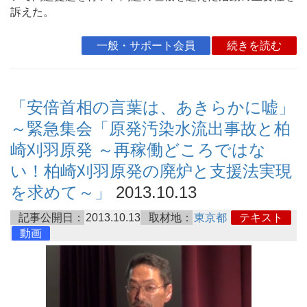
訴えた。
一般・サポート会員
続きを読む
「安倍首相の言葉は、あきらかに嘘」
～緊急集会「原発汚染水流出事故と柏
崎刈羽原発 ～再稼働どころではな
い！柏崎刈羽原発の廃炉と支援法実現
を求めて～」
2013.10.13
記事公開日：
2013.10.13
取材地：
東京都
テキスト
動画