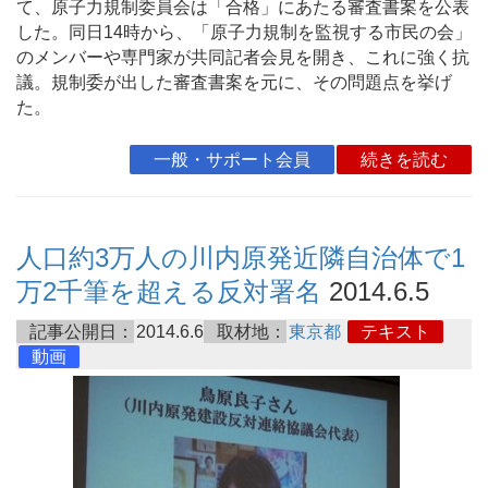
て、原子力規制委員会は「合格」にあたる審査書案を公表
した。同日14時から、「原子力規制を監視する市民の会」
のメンバーや専門家が共同記者会見を開き、これに強く抗
議。規制委が出した審査書案を元に、その問題点を挙げ
た。
一般・サポート会員
続きを読む
人口約3万人の川内原発近隣自治体で1
万2千筆を超える反対署名
2014.6.5
記事公開日：
2014.6.6
取材地：
東京都
テキスト
動画