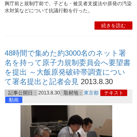
興庁前と規制庁前で、子ども・被災者支援法や原発の汚染
水対策などについて抗議行動を行った。
続きを読む
48時間で集めた約3000名のネット署
名を持って原子力規制委員会へ要望書
を提出 ～大飯原発破砕帯調査につい
て署名提出と記者会見
2013.8.30
記事公開日：
2013.8.30
取材地：
東京都
テキスト
動画