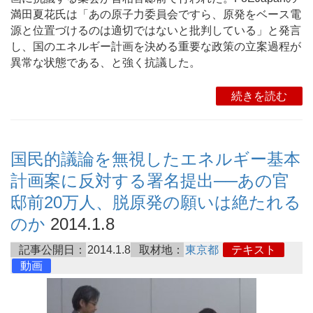
満田夏花氏は「あの原子力委員会ですら、原発をベース電
源と位置づけるのは適切ではないと批判している」と発言
し、国のエネルギー計画を決める重要な政策の立案過程が
異常な状態である、と強く抗議した。
続きを読む
国民的議論を無視したエネルギー基本
計画案に反対する署名提出──あの官
邸前20万人、脱原発の願いは絶たれる
のか
2014.1.8
記事公開日：
2014.1.8
取材地：
東京都
テキスト
動画