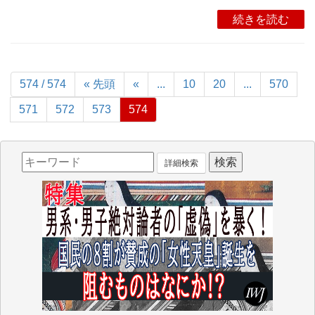
続きを読む
574 / 574
« 先頭
«
...
10
20
...
570
571
572
573
574
詳細検索