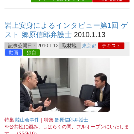
岩上安身によるインタビュー第1回 ゲ
スト 郷原信郎弁護士
2010.1.13
記事公開日：
2010.1.13
取材地：
東京都
テキスト
動画
独自
特集
陸山会事件
｜特集
郷原信郎弁護士
※公共性に鑑み、しばらくの間、フルオープンにいたしま
す。（25/9/10）