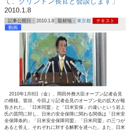
て、クリントン長官と会談します」
2010.1.8
記事公開日：
2010.1.8
取材地：
東京都
テキスト
動画
2010年1月8日（金）、岡田外務大臣オープン記者会見
の模様。冒頭、今回より記者会見のオープン化の拡大が報
告された。「日米同盟」と「日米安保」の違いという岩上
氏の質問に対し、日米の安全保障に関わる関係は「日米安
全保障条約」「日米安全保障同盟」「日米同盟」の三つが
あると答え、それぞれに対する解釈を述べた。また、日米