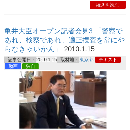
続きを読む
亀井大臣オープン記者会見3 「警察で
あれ、検察であれ、適正捜査を常にや
らなきゃいかん」
2010.1.15
記事公開日：
2010.1.15
取材地：
東京都
テキスト
動画
独自