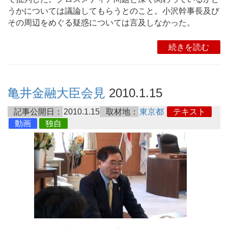
うかについては議論してもらうとのこと。小沢幹事長及び
その周辺をめぐる疑惑については言及しなかった。
続きを読む
亀井金融大臣会見
2010.1.15
記事公開日：
2010.1.15
取材地：
東京都
テキスト
動画
独自