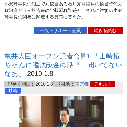
小沢幹事長の側近で元秘書ある石川知裕議員の秘書時代の
政治資金収支報告書の記載漏れ疑惑と、それに対する小沢
幹事長の関与に関連する質問に答えた。
一般・サポート会員
続きを読む
亀井大臣オープン記者会見1 「山崎拓
ちゃんに違法献金の話？ 聞いてない
なあ」
2010.1.8
記事公開日：
2010.1.8
取材地：
東京都
テキスト
動画