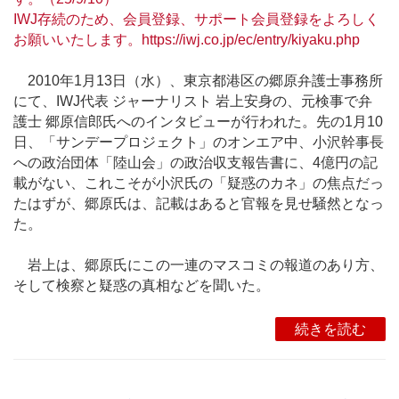
IWJ存続のため、会員登録、サポート会員登録をよろしく
お願いいたします。https://iwj.co.jp/ec/entry/kiyaku.php
2010年1月13日（水）、東京都港区の郷原弁護士事務所
にて、IWJ代表 ジャーナリスト 岩上安身の、元検事で弁
護士 郷原信郎氏へのインタビューが行われた。先の1月10
日、「サンデープロジェクト」のオンエア中、小沢幹事長
への政治団体「陸山会」の政治収支報告書に、4億円の記
載がない、これこそが小沢氏の「疑惑のカネ」の焦点だっ
たはずが、郷原氏は、記載はあると官報を見せ騒然となっ
た。
岩上は、郷原氏にこの一連のマスコミの報道のあり方、
そして検察と疑惑の真相などを聞いた。
続きを読む