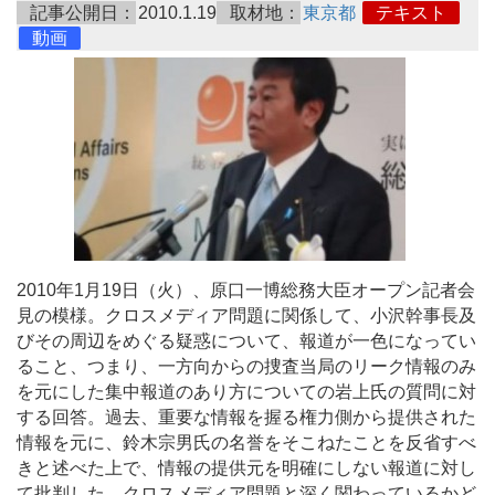
記事公開日：
2010.1.19
取材地：
東京都
テキスト
動画
2010年1月19日（火）、原口一博総務大臣オープン記者会
見の模様。クロスメディア問題に関係して、小沢幹事長及
びその周辺をめぐる疑惑について、報道が一色になってい
ること、つまり、一方向からの捜査当局のリーク情報のみ
を元にした集中報道のあり方についての岩上氏の質問に対
する回答。過去、重要な情報を握る権力側から提供された
情報を元に、鈴木宗男氏の名誉をそこねたことを反省すべ
きと述べた上で、情報の提供元を明確にしない報道に対し
て批判した。クロスメディア問題と深く関わっているかど