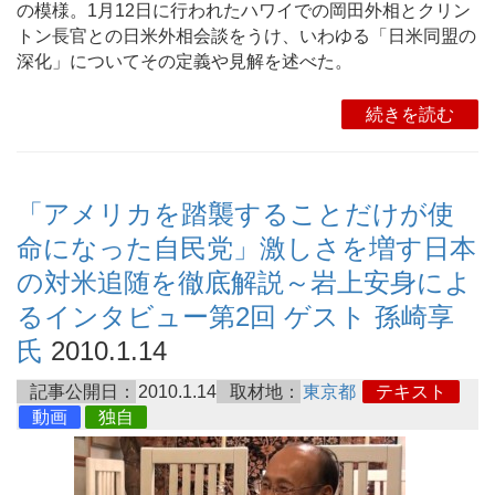
の模様。1月12日に行われたハワイでの岡田外相とクリン
トン長官との日米外相会談をうけ、いわゆる「日米同盟の
深化」についてその定義や見解を述べた。
続きを読む
「アメリカを踏襲することだけが使
命になった自民党」激しさを増す日本
の対米追随を徹底解説～岩上安身によ
るインタビュー第2回 ゲスト 孫崎享
氏
2010.1.14
記事公開日：
2010.1.14
取材地：
東京都
テキスト
動画
独自