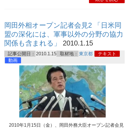
岡田外相オープン記者会見2 「日米同
盟の深化には、軍事以外の分野の協力
関係も含まれる」
2010.1.15
記事公開日：
2010.1.15
取材地：
東京都
テキスト
動画
2010年1月15日（金）、岡田外務大臣オープン記者会見