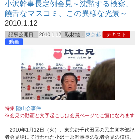
小沢幹事長定例会見～沈黙する検察、
饒舌なマスコミ、この異様な光景～
2010.1.12
記事公開日：
2010.1.12
取材地：
東京都
テキスト
動画
特集
陸山会事件
※会見の動画と文字起こしは会員ページでご覧になれます
2010年1月12日（火）、東京都千代田区の民主党本部記
者会見場にて行われた小沢一郎幹事長の記者会見の模様。