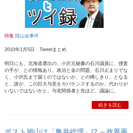
特集
陸山会事件
2010年1月5日 Tweetまとめ
明日にも、北海道選出の、小沢元秘書の石川議員に、捜査
の手が、との情報あり。政治と金の問題、石川止まりでな
く、小沢氏まで届くのではないか、との噂しきり。となる
と、誰が、この巨大与党をガバナンスするのか、代わりが
いないではないかと、与党関係者と先ほど、議論に。
続きを読む
ポスト鳩山は「亀井総理」!? ～政界再