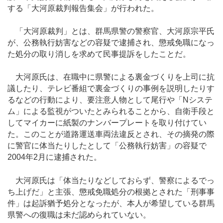
する「大河原裁判報告集会」が行われた。
「大河原裁判」とは、群馬県警の警察官、大河原宗平氏
が、公務執行妨害などの容疑で逮捕され、懲戒免職になっ
た処分の取り消しを求めて民事提訴をしたことだ。
大河原氏は、在職中に県警による裏金づくりを上司に抗
議したり、テレビ番組で裏金づくりの事例を説明したりす
るなどの行動により、要注意人物として尾行や「Nシステ
ム」による監視がついたとみられることから、自衛手段と
してマイカーに紙製のナンバープレートを取り付けてい
た。このことが道路運送車両法違反とされ、その摘発の際
に警官に体当たりしたとして「公務執行妨害」の容疑で
2004年2月に逮捕された。
大河原氏は「体当たりなどしておらず、警察によるでっ
ち上げだ」と主張、懲戒免職処分の根拠とされた「刑事事
件」は起訴猶予処分となったが、本人が希望している群馬
県警への復職は未だ認められていない。