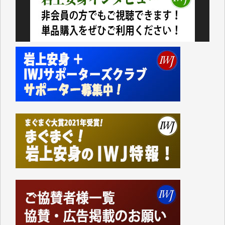
山本賢二 様
吉住俊昭 様
徳山匡 様
金 盛起 様
塩川 晃平 様
松本益美 様
井出 隆太 様
及川昭男 様
岩井祐子 様
藤田英之 様
藤岡比左志 様
井出 隆太 様
小池説夫 様
アオキカナメ 様
諸般の事情によりIWJ会費払えず今は非会員です。市
民側に立つ講演会にIWJのカメラマンをよく拝見して
おります。コンテンツが失われるのはあまりにもった
いない。少しでもお役立てください。（H.O.様）