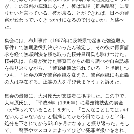
が、この裁判の底流にあった。彼は現場（群馬県警）に戻
りたいと言っている。彼が戻ることができれば、日本の警
察が変わっていくきっかけになるのではないか」と述べ
た。
集会には、布川事件（1967年に茨城県で起きた強盗殺人
事件）で無期懲役判決がいったん確定し、その後の再審請
求を経て無罪判決を勝ち取った桜井昌司氏も駆けつけた。
桜井氏は、自身が受けた警察官からの取り調べや自白誘導
を振り返りながら、「警察組織は汚れている」と指摘しつ
つも、「社会の声が警察組織を変える。警察組織にも正義
の人は存在する。正義の人を呼び覚まそう」と訴えた。
集会の最後に、大河原氏が支援者に挨拶した。この中で、
大河原氏は、「平成8年（1996年）に暴走族捜査の裏金
（が作られていること）を知り、『こんなことしてはいけ
ないんじゃないか』と指摘してから今日でちょうど14年、
処分を下されてから6年8ヶ月になる」と振り返った。そし
て、「警察やマスコミによってひどい犯罪者扱いをされ、