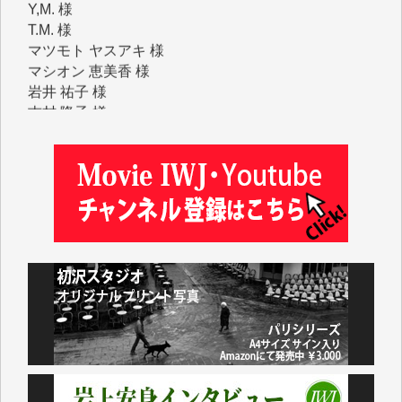
マツモト ヤスアキ 様
マシオン 恵美香 様
岩井 祐子 様
吉村 隆子 様
新城 靖 様
青木 要 様
T.Y. 様
K.O. 様
Y.S. 様
Y.N. 様
y.m. 様
R.N. 様
J.M. 様
T.N. 様
Y.T. 様
T.K. 様
ASAKO TAKAESU 様
マシオン恵美香 様
平野智生 様