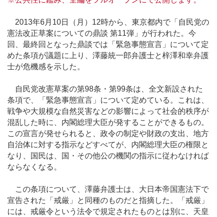
2013年6月10日（月）12時から、東京都内で「自民党の
憲法改正草案についての鼎談 第11弾」が行われた。今
回、最終回となった鼎談では「緊急事態宣言」について定
めた条項が議題に上り、澤藤統一郎弁護士と梓澤和幸弁護
士が危機感を示した。
自民党改憲草案の第98条・第99条は、全文新設された
条項で、「緊急事態宣言」について定めている。これは、
戦争や大規模な自然災害などの影響によって社会的秩序が
混乱した時に、内閣総理大臣が発することができるもの。
この宣言が発せられると、政令の制定や財政の支出、地方
自治体に対する指示などすべてが、内閣総理大臣の権限と
なり、国民は、国・その他公の機関の指示に従わなければ
ならなくなる。
この条項について、澤藤弁護士は、大日本帝国憲法下で
宣告された「戒厳」と同種のものだと指摘した。「戒厳」
には、戒厳令という法令で規定されたものとは別に、天皇