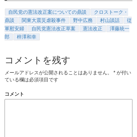
自民党の憲法改正案についての鼎談
クロストーク・
鼎談
関東大震災虐殺事件
野中広務
村山談話
従
軍慰安婦
自民党憲法改正草案
憲法改正
澤藤統一
郎
梓澤和幸
コメントを残す
メールアドレスが公開されることはありません。
*
が付い
ている欄は必須項目です
コメント