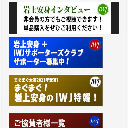
今日、僅かですがカンパしました。IWJの危機を乗り
切るには到底及ばない額ですが病気の妻を抱えている
私にとっては精一杯のカンパです。
かねてよりIWJが発してきた膨大な取材記事や解説記
事、そして各界の方々とのインタビューは大袈裟では
なく、極めて重要な知的財産だと思っています。
Windows7の頃はIWJの動画もRealPlayerで録画でき
て、かなりの動画をDVDに焼きこんで保存していま
した。
しかし、それが出来なくなって以降はExcelなどを使
ってハイパーリンクを張り、重要と思われる記事にい
つでも簡単にアクセスできるようにして来ました。し
かし、それができるのもコンテンツがサーバーに保存
されているからこそのことであり、そのサーバーが使
えなくなってしまえば二度と視ることが出来なくなっ
てしまいます。
「何とかしなければ、何とかしてほしい。」と思いな
がらも前述した事情でどうにもならない自分の非力に
歯ぎしりするばかりです。（T.M.様）