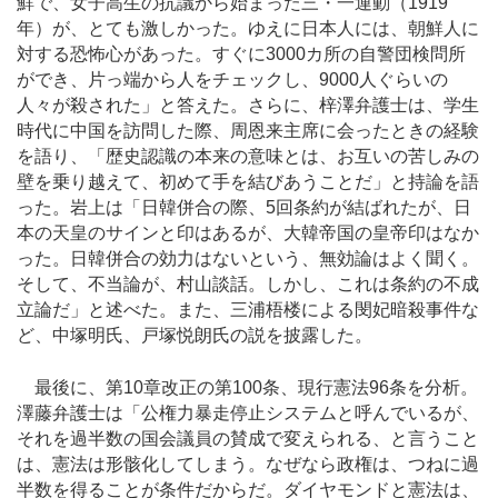
鮮で、女子高生の抗議から始まった三・一運動（1919
年）が、とても激しかった。ゆえに日本人には、朝鮮人に
対する恐怖心があった。すぐに3000カ所の自警団検問所
ができ、片っ端から人をチェックし、9000人ぐらいの
人々が殺された」と答えた。さらに、梓澤弁護士は、学生
時代に中国を訪問した際、周恩来主席に会ったときの経験
を語り、「歴史認識の本来の意味とは、お互いの苦しみの
壁を乗り越えて、初めて手を結びあうことだ」と持論を語
った。岩上は「日韓併合の際、5回条約が結ばれたが、日
本の天皇のサインと印はあるが、大韓帝国の皇帝印はなか
った。日韓併合の効力はないという、無効論はよく聞く。
そして、不当論が、村山談話。しかし、これは条約の不成
立論だ」と述べた。また、三浦梧楼による閔妃暗殺事件な
ど、中塚明氏、戸塚悦朗氏の説を披露した。
最後に、第10章改正の第100条、現行憲法96条を分析。
澤藤弁護士は「公権力暴走停止システムと呼んでいるが、
それを過半数の国会議員の賛成で変えられる、と言うこと
は、憲法は形骸化してしまう。なぜなら政権は、つねに過
半数を得ることが条件だからだ。ダイヤモンドと憲法は、