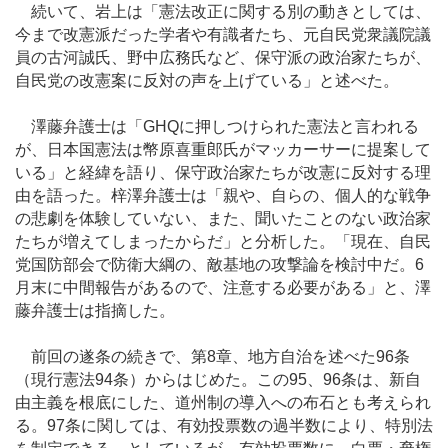
続いて、岩上は「憲法改正に関する別の動きとしては、
今まで改憲派だった学者や有識者たち、元自民党衆議院議
員の古河誠氏、野中広務氏など、保守派の政治家たちが、
自民党の改憲案に反対の声を上げている」と述べた。
澤藤弁護士は「GHQに押しつけられた憲法と言われる
が、日本国憲法は幣原喜重郎氏がマッカーサーに提案して
いる」と経緯を語り、保守政治家たちが改憲に反対する理
由を語った。梓澤弁護士は「親や、自らの、個人的な戦争
の悲劇を体験していない、また、聞いたことのない政治家
たちが増えてしまったからだ」と分析した。「現在、自民
党国防部会で防衛大綱の、敵基地の攻撃論を検討中だ。6
月末に中間報告があるので、注意する必要がある」と、澤
藤弁護士は指摘した。
前回の遂条の続きで、第8章、地方自治を述べた96条
（現行憲法94条）からはじめた。この95、96条は、新自
由主義を根底にした、道州制の導入への布石とも考えられ
る。97条に関しては、有効投票数の過半数により、特別法