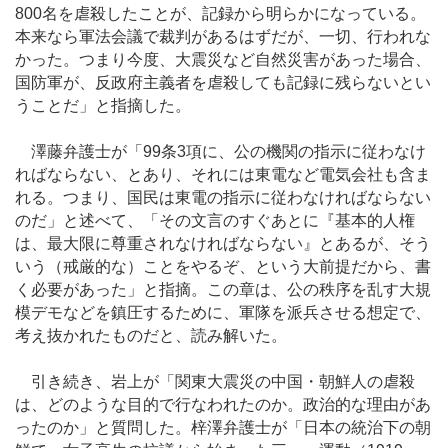
800名を虐殺したことが、記録から明らかになっている。
本来なら軍法会議で裁判があるはずだが、一切、行われな
かった。つまり今度、大震災など自然災害があった場合、
国防軍が、反政府主義者を虐殺しても記録に残らないとい
うことだ」と指摘した。
澤藤弁護士が「99条3項に、公の機関の指示に従わなけ
ればならない、とあり、それには東電など電気会社も含ま
れる。つまり、国民は東電の指示に従わなければならない
のだ」と述べて、「その文言のすぐあとに『基本的人権
は、最大限に尊重されなければならない』とあるが、そう
いう（戒厳的な）ことをやるぞ、という大前提だから、書
く必要があった」と指摘。この章は、公の秩序を乱す大規
模デモなどを鎮圧するために、軍隊を派兵させる想定で、
考え抜かれたものだと、読み解いた。
引き続き、岩上が「関東大震災の中国・朝鮮人の虐殺
は、どのような目的で行なわれたのか。政治的な理由があ
ったのか」と質問した。梓澤弁護士が「日本の統治下の朝