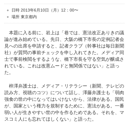
日時 2013年6月10日（月）12：00〜
場所 東京都内
本題に入る前に、岩上は「巷では、憲法改正ありきの議
論が進み始めている。先日、大阪の橋下市長の定例記者会
見への出席を申請すると、記者クラブ（幹事社は毎日新聞
社）が質問の事前チェックを申し入れてきた。メディア同
士で事前検閲をするような、橋下市長を守る空気が醸成さ
れている。これは改憲ムードと無関係ではない」と語っ
た。
梓澤弁護士は、メディア・リテラシー（新聞、テレビの
読み方、視聴のコツ）について話し、澤藤弁護士も「弱肉
強食の世の中になってはいけないから、法律がある。国民
が、国家という権力を規制するために、憲法がある。一番
弱い人が生きやすい世の中を作るためである。それを、マ
スコミ人にも忘れてほしくない」と語った。