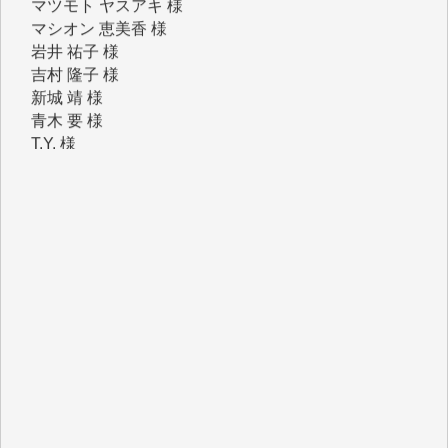
岩井 祐子 様
吉村 隆子 様
新城 靖 様
青木 要 様
T.Y. 様
K.O. 様
Y.S. 様
Y.N. 様
y.m. 様
R.N. 様
J.M. 様
T.N. 様
Y.T. 様
T.K. 様
ASAKO TAKAESU 様
マシオン恵美香 様
平野智生 様
山本賢二 様
吉住俊昭 様
徳山匡 様