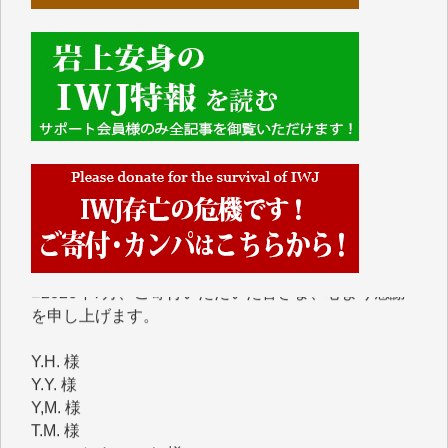
■■■■■■
IWJには、ご寄付・カンパをいただいた方々より、た
くさんの応援のメッセージが届いています。感謝を込
めて、その一部をここにご紹介いたします。
■■■■■■
■2026年7月、ご寄付いただいた皆さま、心より感謝
を申し上げます。
Y.H. 様
Y.Y. 様
Y,M. 様
T.M. 様
マツモト ヤスアキ 様
マシオン 恵美香 様