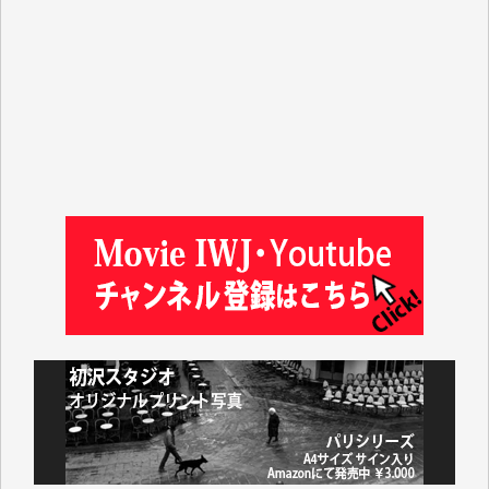
金 盛起 様
塩川 晃平 様
松本益美 様
井出 隆太 様
及川昭男 様
岩井祐子 様
藤田英之 様
藤岡比左志 様
井出 隆太 様
小池説夫 様
アオキカナメ 様
諸般の事情によりIWJ会費払えず今は非会員です。市
民側に立つ講演会にIWJのカメラマンをよく拝見して
おります。コンテンツが失われるのはあまりにもった
いない。少しでもお役立てください。（H.O.様）
今日、僅かですがカンパしました。（T.M.様）