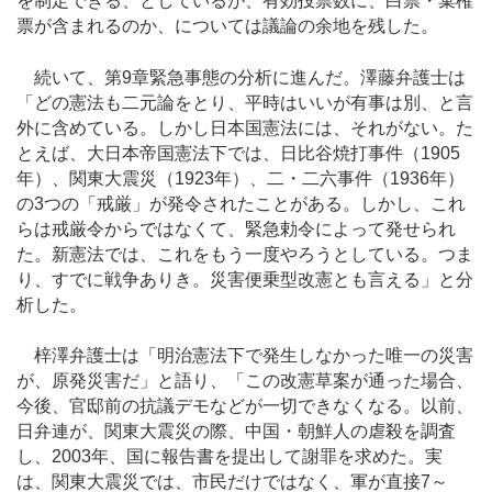
を制定できる、としているが、有効投票数に、白票・棄権
票が含まれるのか、については議論の余地を残した。
続いて、第9章緊急事態の分析に進んだ。澤藤弁護士は
「どの憲法も二元論をとり、平時はいいが有事は別、と言
外に含めている。しかし日本国憲法には、それがない。た
とえば、大日本帝国憲法下では、日比谷焼打事件（1905
年）、関東大震災（1923年）、二・二六事件（1936年）
の3つの「戒厳」が発令されたことがある。しかし、これ
らは戒厳令からではなくて、緊急勅令によって発せられ
た。新憲法では、これをもう一度やろうとしている。つま
り、すでに戦争ありき。災害便乗型改憲とも言える」と分
析した。
梓澤弁護士は「明治憲法下で発生しなかった唯一の災害
が、原発災害だ」と語り、「この改憲草案が通った場合、
今後、官邸前の抗議デモなどが一切できなくなる。以前、
日弁連が、関東大震災の際、中国・朝鮮人の虐殺を調査
し、2003年、国に報告書を提出して謝罪を求めた。実
は、関東大震災では、市民だけではなく、軍が直接7～