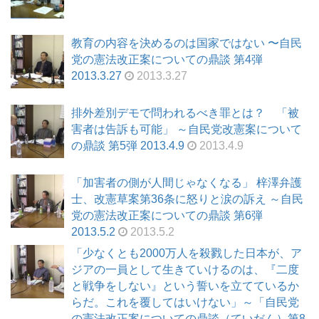
教育の内容を決めるのは国家ではない 〜自民
党の憲法改正案についての鼎談 第4弾
2013.3.27
2013.3.27
排外差別デモで問われるべき罪とは？ 「被
害者は告訴も可能」 ～自民党改憲案について
の鼎談 第5弾 2013.4.9
2013.4.9
「加害者の側が人間じゃなくなる」 梓澤弁護
士、改憲草案第36条に怒りと涙の訴え ～自民
党の憲法改正案についての鼎談 第6弾
2013.5.2
2013.5.2
「少なくとも2000万人を殺戮した日本が、ア
ジアの一員として生きていけるのは、『二度
と戦争をしない』という誓いを立てているか
らだ。これを覆してはいけない」～「自民党
の憲法改正案についての鼎談（ていだん）第8