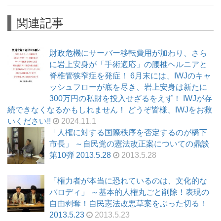
関連記事
財政危機にサーバー移転費用が加わり、さら
に岩上安身が「手術適応」の腰椎ヘルニアと
脊椎管狭窄症を発症！ 6月末には、IWJのキャ
ッシュフローが底を尽き、岩上安身は新たに
300万円の私財を投入せざるをえず！ IWJが存
続できなくなるかもしれません！ どうぞ皆様、IWJをお救
いください!!
2024.11.1
「人権に対する国際秩序を否定するのが橋下
市長」 ～自民党の憲法改正案についての鼎談
第10弾 2013.5.28
2013.5.28
「権力者が本当に恐れているのは、文化的な
パロディ」 ～基本的人権丸ごと削除！表現の
自由剥奪！自民憲法改悪草案をぶった切る！
2013.5.23
2013.5.23