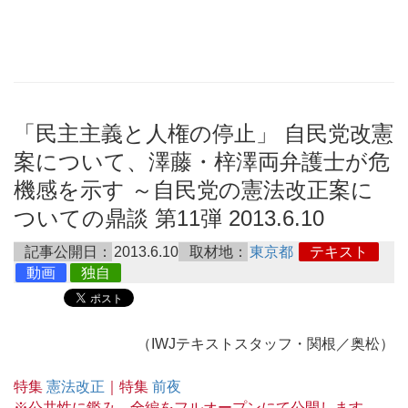
「民主主義と人権の停止」 自民党改憲
案について、澤藤・梓澤両弁護士が危
機感を示す ～自民党の憲法改正案に
ついての鼎談 第11弾 2013.6.10
記事公開日：
2013.6.10
取材地：
東京都
テキスト
動画
独自
（IWJテキストスタッフ・関根／奥松）
特集
憲法改正
｜特集
前夜
※公共性に鑑み、全編をフルオープンにて公開します。