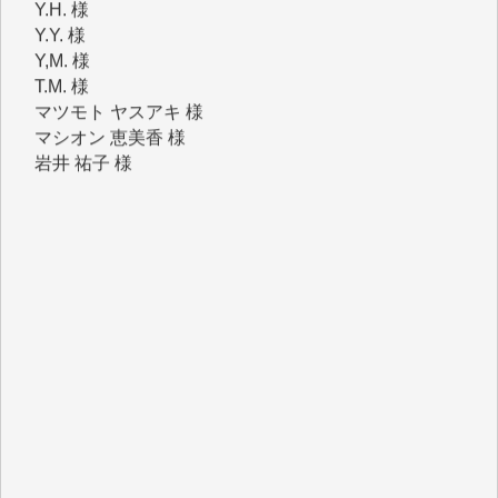
T.M. 様
マツモト ヤスアキ 様
マシオン 恵美香 様
岩井 祐子 様
吉村 隆子 様
新城 靖 様
青木 要 様
T.Y. 様
K.O. 様
Y.S. 様
Y.N. 様
y.m. 様
R.N. 様
J.M. 様
T.N. 様
Y.T. 様
T.K. 様
ASAKO TAKAESU 様
マシオン恵美香 様