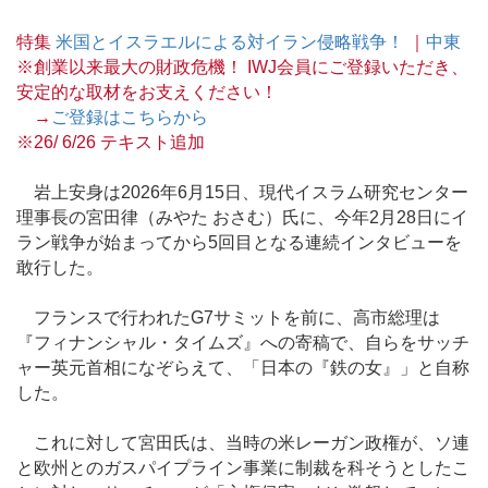
特集
米国とイスラエルによる対イラン侵略戦争！
｜
中東
※創業以来最大の財政危機！ IWJ会員にご登録いただき、
安定的な取材をお支えください！
→
ご登録はこちらから
※26/ 6/26 テキスト追加
岩上安身は2026年6月15日、現代イスラム研究センター
理事長の宮田律（みやた おさむ）氏に、今年2月28日にイ
ラン戦争が始まってから5回目となる連続インタビューを
敢行した。
フランスで行われたG7サミットを前に、高市総理は
『フィナンシャル・タイムズ』への寄稿で、自らをサッチ
ャー英元首相になぞらえて、「日本の『鉄の女』」と自称
した。
これに対して宮田氏は、当時の米レーガン政権が、ソ連
と欧州とのガスパイプライン事業に制裁を科そうとしたこ