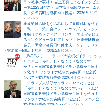
ラン戦争の実相！ 岩上安身によるインタビュ
ー第1223回ゲスト 日本安全保障フォーラム会
長・矢野義昭元陸将補（後編） 2026.5.22
2026.6.5
維新議員の嘘をうのみにして裏取取材をせず
「親ロシア派集会のプロパガンダ」とレッテ
ル貼りするメディア・リンチ！ 岩上安身によ
るインタビュー第1221回ゲスト日露善隣協會
会長・黒龍會会長田中健之氏、ジャーナリス
ト篠原常一郎氏【後編】 2026.5.8
2026.5.17
【IWJ号外】「トランプ大統領がイランにやっ
たことは『侵略』じゃなくて何なのです
か？」〜日露関係改善はイラン危機から日本
を救う！ ウクライナ戦争の実態 田中健之氏ド
ンバス公式訪問報告会 2026.4.4
2026.4.4
「トランプ大統領がイランにやったことは
『侵略』じゃなくて何なのですか？」〜3.27
日露関係改善はイラン危機から日本を救う！
ウクライナ戦争の実態 田中健之氏ドンバス公
式訪問報告会 2026.3.27
2026.4.5