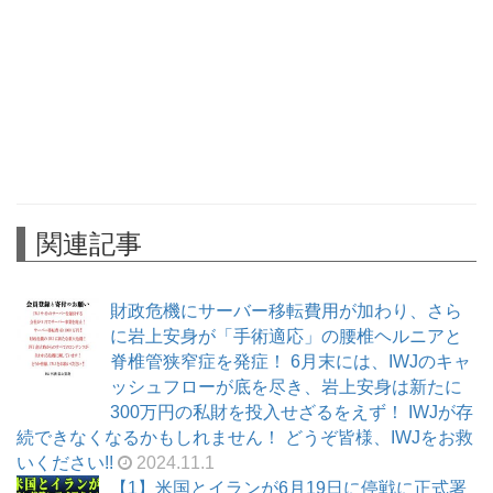
関連記事
財政危機にサーバー移転費用が加わり、さら
に岩上安身が「手術適応」の腰椎ヘルニアと
脊椎管狭窄症を発症！ 6月末には、IWJのキャ
ッシュフローが底を尽き、岩上安身は新たに
300万円の私財を投入せざるをえず！ IWJが存
続できなくなるかもしれません！ どうぞ皆様、IWJをお救
いください!!
2024.11.1
【1】米国とイランが6月19日に停戦に正式署