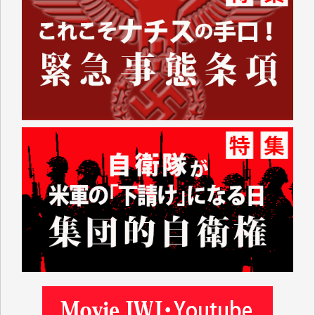
いない。少しでもお役立てください。（H.O.様）
今日、僅かですがカンパしました。（T.M.様）
今日、僅かですがカンパしました。IWJの危機を乗り
切るには到底及ばない額ですが病気の妻を抱えている
私にとっては精一杯のカンパです。
かねてよりIWJが発してきた膨大な取材記事や解説記
事、そして各界の方々とのインタビューは大袈裟では
なく、極めて重要な知的財産だと思っています。
Windows7の頃はIWJの動画もRealPlayerで録画でき
て、かなりの動画をDVDに焼きこんで保存していま
した。
しかし、それが出来なくなって以降はExcelなどを使
ってハイパーリンクを張り、重要と思われる記事にい
つでも簡単にアクセスできるようにして来ました。し
かし、それができるのもコンテンツがサーバーに保存
されているからこそのことであり、そのサーバーが使
えなくなってしまえば二度と視ることが出来なくなっ
てしまいます。