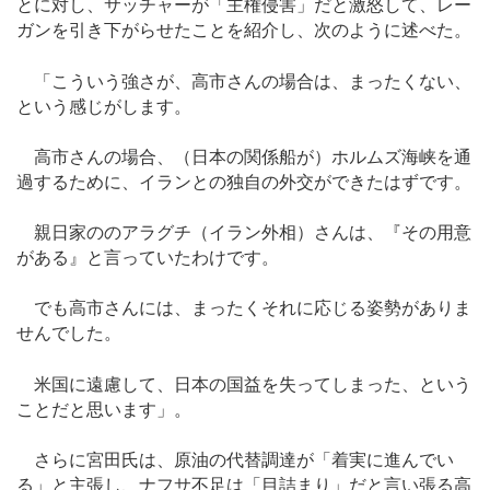
とに対し、サッチャーが「主権侵害」だと激怒して、レー
ガンを引き下がらせたことを紹介し、次のように述べた。
「こういう強さが、高市さんの場合は、まったくない、
という感じがします。
高市さんの場合、（日本の関係船が）ホルムズ海峡を通
過するために、イランとの独自の外交ができたはずです。
親日家ののアラグチ（イラン外相）さんは、『その用意
がある』と言っていたわけです。
でも高市さんには、まったくそれに応じる姿勢がありま
せんでした。
米国に遠慮して、日本の国益を失ってしまった、という
ことだと思います」。
さらに宮田氏は、原油の代替調達が「着実に進んでい
る」と主張し、ナフサ不足は「目詰まり」だと言い張る高