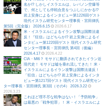
名か!? しかしイスラエルは、レバノン空爆等
で、何としても停戦合意をつぶしにかかる!?
岩上安身によるインタビュー第1226回ゲスト
現代イスラム研究センター理事長・宮田律氏
第5回（完全版） 2026.6.15
2026.6.17
米・イスラエルによるイラン攻撃は国際法違
反！『狂信』はどちらか!? 岩上安身によるイ
ンタビュー第1220回ゲスト 現代イスラム研究
センター理事長・宮田律氏 第4回（後編）
2026.4.17
2026.4.22
CIA・MI6？ モサドに翻弄されてきたイラン近
現代史！ モサドは嘘を垂れ流してきた！ 米・
イスラエルによるイラン攻撃は国際法違反！
「狂信」はどちらか!? 岩上安身によるインタ
ビュー第1217回ゲスト 現代イスラム研究セン
ター理事長・宮田律氏 第3回（その4） 2026.3.22
2026.3.23
これほど理不尽な戦争はない！「予防戦争」
は最悪の「戦争犯罪」！ 米・イスラエルによ