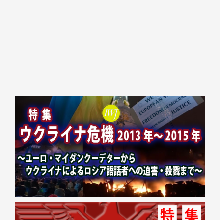
平野智生 様
山本賢二 様
吉住俊昭 様
徳山匡 様
金 盛起 様
塩川 晃平 様
松本益美 様
井出 隆太 様
及川昭男 様
岩井祐子 様
藤田英之 様
藤岡比左志 様
井出 隆太 様
小池説夫 様
アオキカナメ 様
諸般の事情によりIWJ会費払えず今は非会員です。市
民側に立つ講演会にIWJのカメラマンをよく拝見して
おります。コンテンツが失われるのはあまりにもった