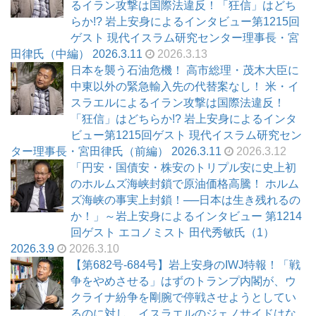
るイラン攻撃は国際法違反！「狂信」はどち
らか!? 岩上安身によるインタビュー第1215回
ゲスト 現代イスラム研究センター理事長・宮
田律氏（中編） 2026.3.11
2026.3.13
日本を襲う石油危機！ 高市総理・茂木大臣に
中東以外の緊急輸入先の代替案なし！ 米・イ
スラエルによるイラン攻撃は国際法違反！
「狂信」はどちらか!? 岩上安身によるインタ
ビュー第1215回ゲスト 現代イスラム研究セン
ター理事長・宮田律氏（前編） 2026.3.11
2026.3.12
「円安・国債安・株安のトリプル安に史上初
のホルムズ海峡封鎖で原油価格高騰！ ホルム
ズ海峡の事実上封鎖！──日本は生き残れるの
か！」～岩上安身によるインタビュー 第1214
回ゲスト エコノミスト 田代秀敏氏（1）
2026.3.9
2026.3.10
【第682号-684号】岩上安身のIWJ特報！「戦
争をやめさせる」はずのトランプ内閣が、ウ
クライナ紛争を剛腕で停戦させようとしてい
るのに対し、イスラエルのジェノサイドはな