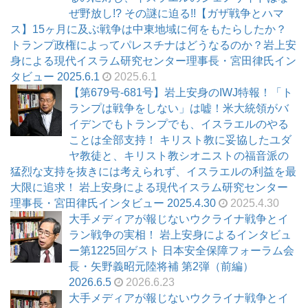
ぜ野放し!? その謎に迫る!!【ガザ戦争とハマ
ス】15ヶ月に及ぶ戦争は中東地域に何をもたらしたか？
トランプ政権によってパレスチナはどうなるのか？岩上安
身による現代イスラム研究センター理事長・宮田律氏イン
タビュー 2025.6.1
2025.6.1
【第679号-681号】岩上安身のIWJ特報！「ト
ランプは戦争をしない」は嘘！米大統領がバ
イデンでもトランプでも、イスラエルのやる
ことは全部支持！ キリスト教に妥協したユダ
ヤ教徒と、キリスト教シオニストの福音派の
猛烈な支持を抜きには考えられず、イスラエルの利益を最
大限に追求！ 岩上安身による現代イスラム研究センター
理事長・宮田律氏インタビュー 2025.4.30
2025.4.30
大手メディアが報じないウクライナ戦争とイ
ラン戦争の実相！ 岩上安身によるインタビュ
ー第1225回ゲスト 日本安全保障フォーラム会
長・矢野義昭元陸将補 第2弾（前編）
2026.6.5
2026.6.23
大手メディアが報じないウクライナ戦争とイ