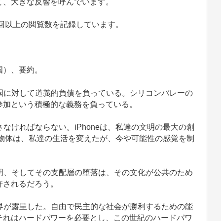
、大きな反響を呼んでいます。
回以上の閲覧数を記録しています。
国）、要約。
国に対して道義的負債を負っている。シリコンバレーの
参加という積極的な義務を負っている。
なければならない。iPhoneは、私達の文明の最大の創
の物体は、私達の生活を変えたが、今や可能性の感覚を制
明、そしてその支配層の堕落は、その文化が公共のため
許されるだろう。
界が露呈した。自由で民主的な社会が勝利するための能
それはハードパワーを必要とし、この世紀のハードパワ