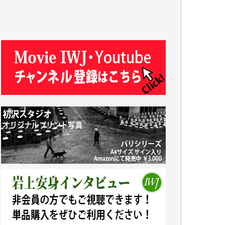
J.M. 様
T.N. 様
Y.T. 様
T.K. 様
ASAKO TAKAESU 様
マシオン恵美香 様
平野智生 様
山本賢二 様
吉住俊昭 様
徳山匡 様
金 盛起 様
塩川 晃平 様
松本益美 様
井出 隆太 様
及川昭男 様
岩井祐子 様
藤田英之 様
藤岡比左志 様
井出 隆太 様
小池説夫 様