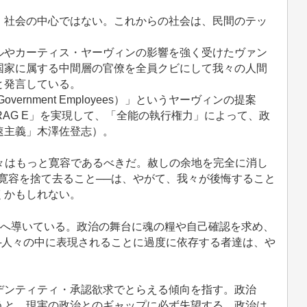
、社会の中心ではない。これからの社会は、民間のテッ
やカーティス・ヤーヴィンの影響を強く受けたヴァン
国家に属する中間層の官僚を全員クビにして我々の人間
と発言している。
overnment Employees）」というヤーヴィンの提案
RAG E」を実現して、「全能の執行権力」によって、政
速主義」木澤佐登志）。
々はもっと寛容であるべきだ。赦しの余地を完全に消し
寛容を捨て去ること──は、やがて、我々が後悔すること
くかもしれない。
向へ導いている。政治の舞台に魂の糧や自己確認を求め、
─人々の中に表現されることに過度に依存する者達は、や
デンティティ・承認欲求でとらえる傾向を指す。政治
うと、現実の政治とのギャップに必ず失望する。政治は