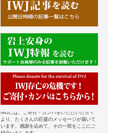
■■■■■■
IWJには、ご寄付・カンパをいただいた方々
より、たくさんの応援のメッセージが届いて
います。感謝を込めて、その一部をここにご
紹介いたします。
■■■■■■