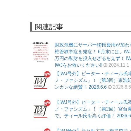
関連記事
財政危機にサーバー移転費用が加わ
椎管狭窄症を発症！ 6月末には、I
万円の私財を投入せざるをえず！ I
IWJをお救いください!!
2024.11.1
【IWJ号外】ピーター・ティール
ノ・ファシズム」！（第3回）東浩
ンカンな絶賛！ 2026.6.6
2026.6.6
【IWJ号外】ピーター・ティール
ノ・ファシズム」！（第2回）宮台
で、ティール氏を高く評価！ 2026.6
【IWJ号外】新反動主義・暗黒啓