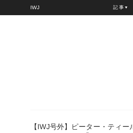
IWJ
記 事
【IWJ号外】ピーター・ティ