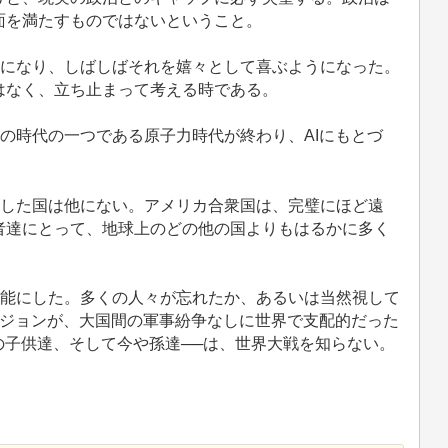
面を満たすものではないということ。
うになり、しばしばそれを嬉々として喜ぶようになった。
はなく、立ち止まって考える時である。
止の時代の一つである原子力時代が終わり、AIにもとづ
進した国は他にない。アメリカ合衆国は、完璧にほど遠
者達にとって、地球上のどの他の国よりもはるかに多く
可能にした。多くの人々が忘れたか、あるいは当然視して
ージョンが、大国間の軍事紛争なしに世界で支配的だった
の子供達、そして今や孫達──は、世界大戦を知らない。