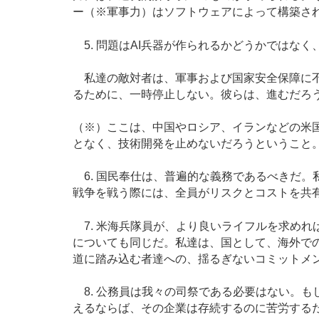
ー（※軍事力）はソフトウェアによって構築さ
5. 問題はAI兵器が作られるかどうかではな
私達の敵対者は、軍事および国家安全保障に不
るために、一時停止しない。彼らは、進むだろ
（※）ここは、中国やロシア、イランなどの米国
となく、技術開発を止めないだろうということ
6. 国民奉仕は、普遍的な義務であるべきだ。
戦争を戦う際には、全員がリスクとコストを共
7. 米海兵隊員が、より良いライフルを求めれ
についても同じだ。私達は、国として、海外で
道に踏み込む者達への、揺るぎないコミットメ
8. 公務員は我々の司祭である必要はない。も
えるならば、その企業は存続するのに苦労する