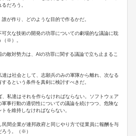
れるだろう。
く、誰が作り、どのような目的で作るかだ。
可欠な技術の開発の功罪についての劇場的な議論に耽
う（※）。
の敵対勢力は、AIの功罪に関する議論で立ち止まるこ
。
私達は社会として、志願兵のみの軍隊から離れ、次なる
有するという条件を真剣に検討すべきだ。
ば、私達はそれを作らなければならない。ソフトウェア
の軍事行動の適切性についての議論を続けつつ、危険な
ントを維持しなければならない。
し民間企業が連邦政府と同じやり方で従業員に報酬を与
だろう。（※）