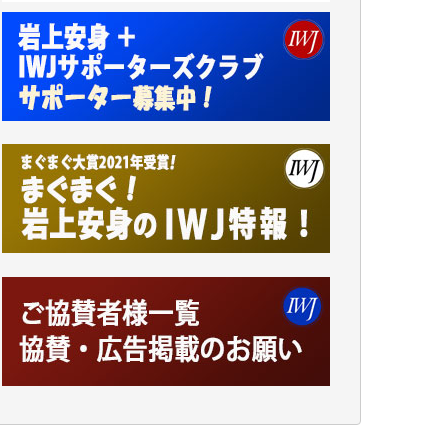
アオキカナメ 様
諸般の事情によりIWJ会費払えず今は非会員
です。市民側に立つ講演会にIWJのカメラマ
ンをよく拝見しております。コンテンツが失
われるのはあまりにもったいない。少しでも
お役立てください。（H.O.様）
今日、僅かですがカンパしました。（T.M.
様）
今日、僅かですがカンパしました。IWJの危
機を乗り切るには到底及ばない額ですが病気
の妻を抱えている私にとっては精一杯のカン
パです。
かねてよりIWJが発してきた膨大な取材記事
や解説記事、そして各界の方々とのインタビ
ューは大袈裟ではなく、極めて重要な知的財
産だと思っています。