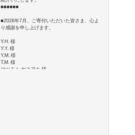
■2026年7月、ご寄付いただいた皆さま、心よ
り感謝を申し上げます。
Y.H. 様
Y.Y. 様
Y,M. 様
T.M. 様
マツモト ヤスアキ 様
マシオン 恵美香 様
岩井 祐子 様
吉村 隆子 様
新城 靖 様
青木 要 様
T.Y. 様
K.O. 様
Y.S. 様
Y.N. 様
y.m. 様
R.N. 様