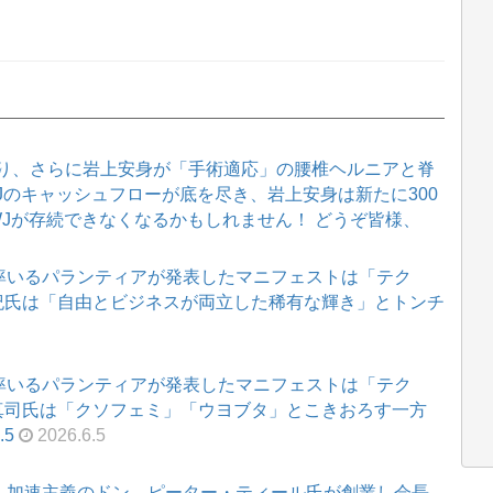
り、さらに岩上安身が「手術適応」の腰椎ヘルニアと脊
WJのキャッシュフローが底を尽き、岩上安身は新たに300
WJが存続できなくなるかもしれません！ どうぞ皆様、
氏率いるパランティアが発表したマニフェストは「テク
紀氏は「自由とビジネスが両立した稀有な輝き」とトンチ
氏率いるパランティアが発表したマニフェストは「テク
真司氏は「クソフェミ」「ウヨブタ」とこきおろす一方
.5
2026.6.5
蒙・加速主義のドン、ピーター・ティール氏が創業し会長